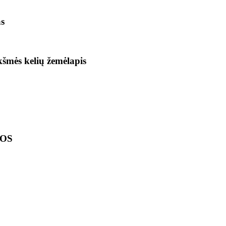
as
ikšmės kelių žemėlapis
LOS