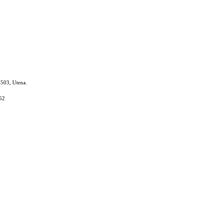
8503, Utena.
52