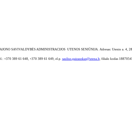
AJONO SAVIVALDYBĖS ADMINISTRACIJOS UTENOS SENIŪNIJA.
Adresas: Utenio a. 4, 2
el.: +370 389 61 648, +370 389 61 649, el.p.
saulius.gaizauskas@utena.lt
, filialo kodas 1887054