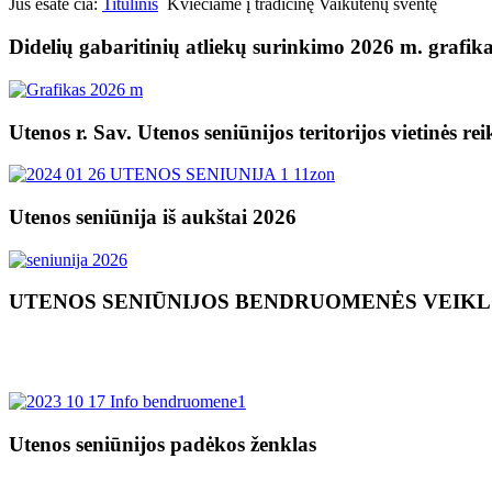
Jūs esate čia:
Titulinis
Kviečiame į tradicinę Vaikutėnų šventę
Didelių gabaritinių atliekų surinkimo 2026 m. grafik
Utenos r. Sav. Utenos seniūnijos teritorijos vietinės re
Utenos seniūnija iš aukštai 2026
UTENOS SENIŪNIJOS BENDRUOMENĖS VEIK
Utenos seniūnijos padėkos ženklas