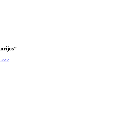
orijos”
u >>>