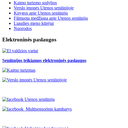
Kaimo turizmo sodybos
Verslo įmonės Utenos seniūnijoje
Knygos apie Utenos seniūniją
Filmuota medžiaga apie Utenos seniūniją
Liaudies meno kūrėjai
Nuorodos
Elektroninės paslaugos
Seniūnijos teikiamos elektroninės paslaugos
Utenos seniūnija
Multisensorinis kambarys