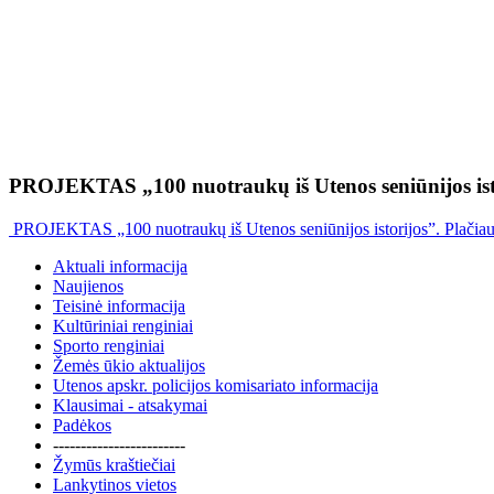
PROJEKTAS „100 nuotraukų iš Utenos seniūnijos ist
PROJEKTAS „100 nuotraukų iš Utenos seniūnijos istorijos”. Plačia
Aktuali informacija
Naujienos
Teisinė informacija
Kultūriniai renginiai
Sporto renginiai
Žemės ūkio aktualijos
Utenos apskr. policijos komisariato informacija
Klausimai - atsakymai
Padėkos
------------------------
Žymūs kraštiečiai
Lankytinos vietos