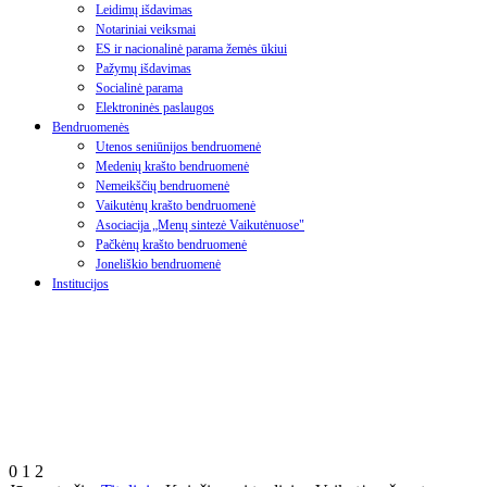
Leidimų išdavimas
Notariniai veiksmai
ES ir nacionalinė parama žemės ūkiui
Pažymų išdavimas
Socialinė parama
Elektroninės paslaugos
Bendruomenės
Utenos seniūnijos bendruomenė
Medenių krašto bendruomenė
Nemeikščių bendruomenė
Vaikutėnų krašto bendruomenė
Asociacija „Menų sintezė Vaikutėnuose"
Pačkėnų krašto bendruomenė
Joneliškio bendruomenė
Institucijos
0
1
2