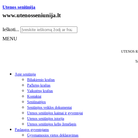
Utenos seniūnija
www.utenosseniunija.lt
Ieškoti...
MENU
UTENOS R
T
Apie seniūniją
Biliakiemio kraštas
Pačkėnų kraštas
Vaikutėnų kraštas
Kontaktai
Seniūnaitijos
Seniūnijos veiklos dokumentai
Utenos seniūnijos kaimai ir gyventojai
Utenos seniūnijos istorija
Utenos seniūnijos kelių žemėlapis
Paslaugos gyventojams
Gyvenamosios vietos deklaravimas