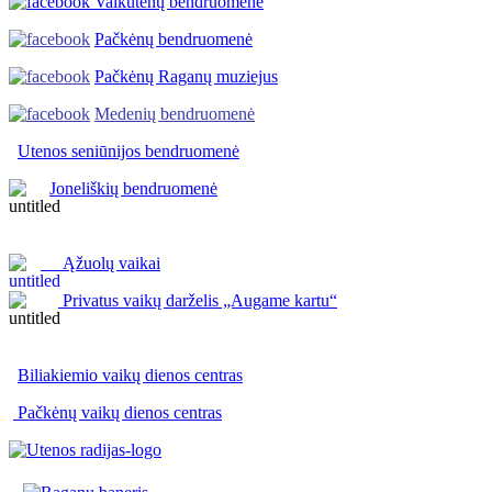
Vaikutėnų bendruomenė
Pačkėnų bendruomenė
Pačkėnų Raganų muziejus
Medenių bendruomenė
Utenos seniūnijos
bendruomenė
Joneliškių bendruomenė
Ąžuolų vaikai
Privatus vaikų darželis „Augame kartu“
Biliakiemio vaikų dienos centras
Pačkėnų vaikų dienos centras