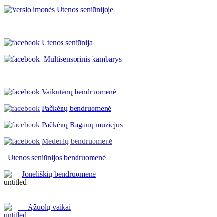
Utenos seniūnija
Multisensorinis kambarys
Vaikutėnų bendruomenė
Pačkėnų bendruomenė
Pačkėnų Raganų muziejus
Medenių bendruomenė
Utenos seniūnijos
bendruomenė
Joneliškių bendruomenė
Ąžuolų vaikai