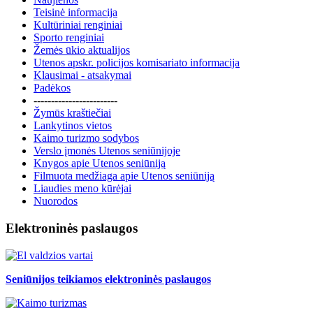
Teisinė informacija
Kultūriniai renginiai
Sporto renginiai
Žemės ūkio aktualijos
Utenos apskr. policijos komisariato informacija
Klausimai - atsakymai
Padėkos
------------------------
Žymūs kraštiečiai
Lankytinos vietos
Kaimo turizmo sodybos
Verslo įmonės Utenos seniūnijoje
Knygos apie Utenos seniūniją
Filmuota medžiaga apie Utenos seniūniją
Liaudies meno kūrėjai
Nuorodos
Elektroninės paslaugos
Seniūnijos teikiamos elektroninės paslaugos