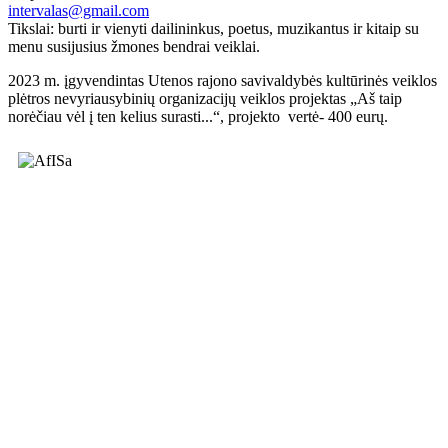
intervalas@gmail.com
Tikslai: burti ir vienyti dailininkus, poetus, muzikantus ir kitaip su
menu susijusius žmones bendrai veiklai.
2023 m. įgyvendintas Utenos rajono savivaldybės kultūrinės veiklos
plėtros nevyriausybinių organizacijų veiklos projektas „Aš taip
norėčiau vėl į ten kelius surasti...“, projekto vertė- 400 eurų.