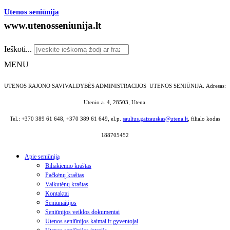
Utenos seniūnija
www.utenosseniunija.lt
Ieškoti...
MENU
UTENOS RAJONO SAVIVALDYBĖS ADMINISTRACIJOS UTENOS SENIŪNIJA.
Adresas:
Utenio a. 4, 28503, Utena.
Tel.: +370 389 61 648, +370 389 61 649, el.p.
saulius.gaizauskas@utena.lt
, filialo kodas
188705452
Apie seniūniją
Biliakiemio kraštas
Pačkėnų kraštas
Vaikutėnų kraštas
Kontaktai
Seniūnaitijos
Seniūnijos veiklos dokumentai
Utenos seniūnijos kaimai ir gyventojai