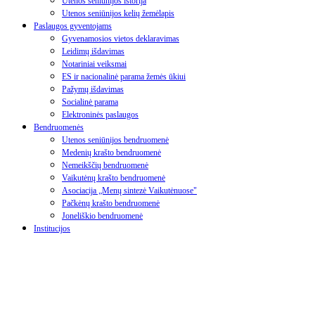
Utenos seniūnijos istorija
Utenos seniūnijos kelių žemėlapis
Paslaugos gyventojams
Gyvenamosios vietos deklaravimas
Leidimų išdavimas
Notariniai veiksmai
ES ir nacionalinė parama žemės ūkiui
Pažymų išdavimas
Socialinė parama
Elektroninės paslaugos
Bendruomenės
Utenos seniūnijos bendruomenė
Medenių krašto bendruomenė
Nemeikščių bendruomenė
Vaikutėnų krašto bendruomenė
Asociacija „Menų sintezė Vaikutėnuose"
Pačkėnų krašto bendruomenė
Joneliškio bendruomenė
Institucijos