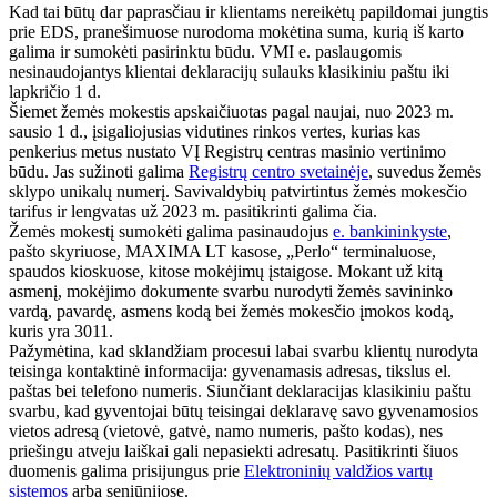
Kad tai būtų dar paprasčiau ir klientams nereikėtų papildomai jungtis
prie EDS, pranešimuose nurodoma mokėtina suma, kurią iš karto
galima ir sumokėti pasirinktu būdu. VMI e. paslaugomis
nesinaudojantys klientai deklaracijų sulauks klasikiniu paštu iki
lapkričio 1 d.
Šiemet žemės mokestis apskaičiuotas pagal naujai, nuo 2023 m.
sausio 1 d., įsigaliojusias vidutines rinkos vertes, kurias kas
penkerius metus nustato VĮ Registrų centras masinio vertinimo
būdu. Jas sužinoti galima
Registrų centro svetainėje
, suvedus žemės
sklypo unikalų numerį. Savivaldybių patvirtintus žemės mokesčio
tarifus ir lengvatas už 2023 m. pasitikrinti galima čia.
Žemės mokestį sumokėti galima pasinaudojus
e. bankininkyste
,
pašto skyriuose, MAXIMA LT kasose, „Perlo“ terminaluose,
spaudos kioskuose, kitose mokėjimų įstaigose. Mokant už kitą
asmenį, mokėjimo dokumente svarbu nurodyti žemės savininko
vardą, pavardę, asmens kodą bei žemės mokesčio įmokos kodą,
kuris yra 3011.
Pažymėtina, kad sklandžiam procesui labai svarbu klientų nurodyta
teisinga kontaktinė informacija: gyvenamasis adresas, tikslus el.
paštas bei telefono numeris. Siunčiant deklaracijas klasikiniu paštu
svarbu, kad gyventojai būtų teisingai deklaravę savo gyvenamosios
vietos adresą (vietovė, gatvė, namo numeris, pašto kodas), nes
priešingu atveju laiškai gali nepasiekti adresatų. Pasitikrinti šiuos
duomenis galima prisijungus prie
Elektroninių valdžios vartų
sistemos
arba seniūnijose.