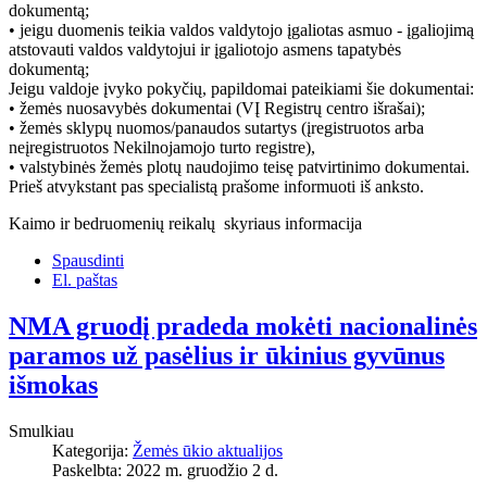
dokumentą;
• jeigu duomenis teikia valdos valdytojo įgaliotas asmuo - įgaliojimą
atstovauti valdos valdytojui ir įgaliotojo asmens tapatybės
dokumentą;
Jeigu valdoje įvyko pokyčių, papildomai pateikiami šie dokumentai:
• žemės nuosavybės dokumentai (VĮ Registrų centro išrašai);
• žemės sklypų nuomos/panaudos sutartys (įregistruotos arba
neįregistruotos Nekilnojamojo turto registre),
• valstybinės žemės plotų naudojimo teisę patvirtinimo dokumentai.
Prieš atvykstant pas specialistą prašome informuoti iš anksto.
Kaimo ir bedruomenių reikalų skyriaus informacija
Spausdinti
El. paštas
NMA gruodį pradeda mokėti nacionalinės
paramos už pasėlius ir ūkinius gyvūnus
išmokas
Smulkiau
Kategorija:
Žemės ūkio aktualijos
Paskelbta: 2022 m. gruodžio 2 d.