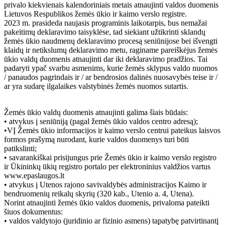
privalo kiekvienais kalendoriniais metais atnaujinti valdos duomenis
Lietuvos Respublikos žemės ūkio ir kaimo verslo registre.
2023 m. prasideda naujasis programinis laikotarpis, bus nemažai
pakeitimų deklaravimo taisyklėse, tad siekiant užtikrinti sklandų
žemės ūkio naudmenų deklaravimo procesą seniūnijose bei išvengti
klaidų ir netikslumų deklaravimo metu, raginame pareiškėjus žemės
ūkio valdų duomenis atnaujinti dar iki deklaravimo pradžios. Tai
padaryti ypač svarbu asmenims, kurie žemės sklypus valdo nuomos
/ panaudos pagrindais ir / ar bendrosios dalinės nuosavybės teise ir /
ar yra sudarę ilgalaikes valstybinės žemės nuomos sutartis.
Žemės ūkio valdų duomenis atnaujinti galima šiais būdais:
• atvykus į seniūniją (pagal žemės ūkio valdos centro adresą);
•VĮ Žemės ūkio informacijos ir kaimo verslo centrui pateikus laisvos
formos prašymą nurodant, kurie valdos duomenys turi būti
patikslinti;
• savarankiškai prisijungus prie Žemės ūkio ir kaimo verslo registro
ir Ūkininkų ūkių registro portalo per elektroninius valdžios vartus
www.epaslaugos.lt
• atvykus į Utenos rajono savivaldybės administracijos Kaimo ir
bendruomenių reikalų skyrių (320 kab., Utenio a. 4, Utena).
Norint atnaujinti žemės ūkio valdos duomenis, privaloma pateikti
šiuos dokumentus:
• valdos valdytojo (juridinio ar fizinio asmens) tapatybę patvirtinantį