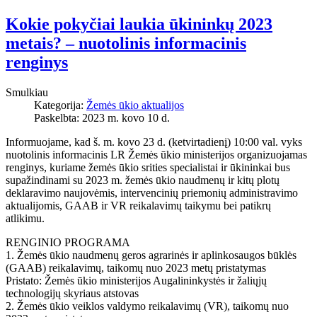
Kokie pokyčiai laukia ūkininkų 2023
metais? – nuotolinis informacinis
renginys
Smulkiau
Kategorija:
Žemės ūkio aktualijos
Paskelbta: 2023 m. kovo 10 d.
Informuojame, kad š. m. kovo 23 d. (ketvirtadienį) 10:00 val. vyks
nuotolinis informacinis LR Žemės ūkio ministerijos organizuojamas
renginys, kuriame žemės ūkio srities specialistai ir ūkininkai bus
supažindinami su 2023 m. žemės ūkio naudmenų ir kitų plotų
deklaravimo naujovėmis, intervencinių priemonių administravimo
aktualijomis, GAAB ir VR reikalavimų taikymu bei patikrų
atlikimu.
RENGINIO PROGRAMA
1. Žemės ūkio naudmenų geros agrarinės ir aplinkosaugos būklės
(GAAB) reikalavimų, taikomų nuo 2023 metų pristatymas
Pristato: Žemės ūkio ministerijos Augalininkystės ir žaliųjų
technologijų skyriaus atstovas
2. Žemės ūkio veiklos valdymo reikalavimų (VR), taikomų nuo