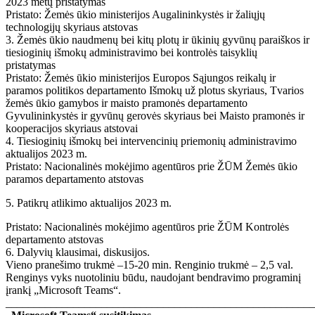
2023 metų pristatymas
Pristato: Žemės ūkio ministerijos Augalininkystės ir žaliųjų
technologijų skyriaus atstovas
3. Žemės ūkio naudmenų bei kitų plotų ir ūkinių gyvūnų paraiškos ir
tiesioginių išmokų administravimo bei kontrolės taisyklių
pristatymas
Pristato: Žemės ūkio ministerijos Europos Sąjungos reikalų ir
paramos politikos departamento Išmokų už plotus skyriaus, Tvarios
žemės ūkio gamybos ir maisto pramonės departamento
Gyvulininkystės ir gyvūnų gerovės skyriaus bei Maisto pramonės ir
kooperacijos skyriaus atstovai
4. Tiesioginių išmokų bei intervencinių priemonių administravimo
aktualijos 2023 m.
Pristato: Nacionalinės mokėjimo agentūros prie ŽŪM Žemės ūkio
paramos departamento atstovas
5. Patikrų atlikimo aktualijos 2023 m.
Pristato: Nacionalinės mokėjimo agentūros prie ŽŪM Kontrolės
departamento atstovas
6. Dalyvių klausimai, diskusijos.
Vieno pranešimo trukmė –15-20 min. Renginio trukmė – 2,5 val.
Renginys vyks nuotoliniu būdu, naudojant bendravimo programinį
įrankį „Microsoft Teams“.
_______________________________________________________