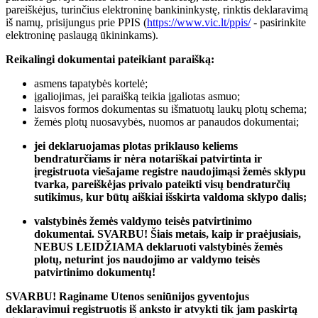
pareiškėjus, turinčius elektroninę bankininkystę, rinktis deklaravimą
iš namų, prisijungus prie PPIS (
https://www.vic.lt/ppis/
- pasirinkite
elektroninę paslaugą ūkininkams).
Reikalingi dokumentai pateikiant paraišką:
asmens tapatybės kortelė;
įgaliojimas, jei paraišką teikia įgaliotas asmuo;
laisvos formos dokumentas su išmatuotų laukų plotų schema;
žemės plotų nuosavybės, nuomos ar panaudos dokumentai;
jei deklaruojamas plotas priklauso keliems
bendraturčiams ir nėra notariškai patvirtinta ir
įregistruota viešajame registre naudojimąsi žemės sklypu
tvarka, pareiškėjas privalo pateikti visų bendraturčių
sutikimus, kur būtų aiškiai išskirta valdoma sklypo dalis;
valstybinės žemės valdymo teisės patvirtinimo
dokumentai
. SVARBU! Šiais metais, kaip ir praėjusiais,
NEBUS LEIDŽIAMA deklaruoti valstybinės žemės
plotų, neturint jos naudojimo ar valdymo teisės
patvirtinimo dokumentų!
SVARBU!
Raginame Utenos seniūnijos gyventojus
deklaravimui registruotis iš anksto ir atvykti tik jam paskirtą