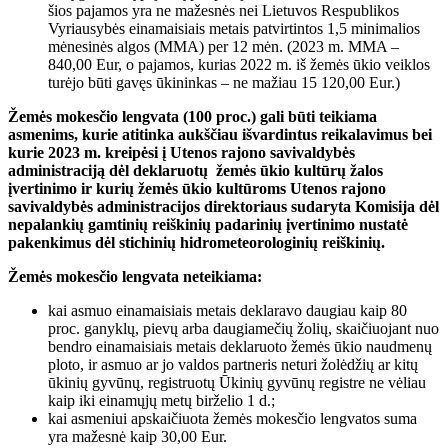
šios pajamos yra ne mažesnės nei Lietuvos Respublikos
Vyriausybės einamaisiais metais patvirtintos 1,5 minimalios
mėnesinės algos (MMA) per 12 mėn. (2023 m. MMA –
840,00 Eur, o pajamos, kurias 2022 m. iš žemės ūkio veiklos
turėjo būti gavęs ūkininkas – ne mažiau 15 120,00 Eur.)
Žemės mokesčio lengvata (100 proc.) gali būti teikiama
asmenims, kurie atitinka aukščiau išvardintus reikalavimus bei
kurie
2023 m. kreipėsi į Utenos rajono savivaldybės
administraciją dėl deklaruotų žemės ūkio kultūrų žalos
įvertinimo ir kurių žemės ūkio kultūroms Utenos rajono
savivaldybės administracijos direktoriaus sudaryta Komisija dėl
nepalankių gamtinių reiškinių padarinių įvertinimo nustatė
pakenkimus dėl stichinių hidrometeorologinių reiškinių.
Žemės mokesčio lengvata neteikiama:
kai asmuo einamaisiais metais deklaravo daugiau kaip 80
proc. ganyklų, pievų arba daugiamečių žolių, skaičiuojant nuo
bendro einamaisiais metais deklaruoto žemės ūkio naudmenų
ploto, ir asmuo ar jo valdos partneris neturi žolėdžių ar kitų
ūkinių gyvūnų, registruotų Ūkinių gyvūnų registre ne vėliau
kaip iki einamųjų metų birželio 1 d.;
kai asmeniui apskaičiuota žemės mokesčio lengvatos suma
yra mažesnė kaip 30,00 Eur.