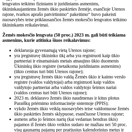
lengvatos teikimo fiziniams ir juridiniams asmenims,
ūkininkaujantiems žemės ūkio paskirties žemėje, esančioje Utenos
rajone, tvarkos aprašo patvirtinimo“ pakeitimo“ buvo pakeisti
nuosavybės teise priklausančios žemės mokesčio lengvatos teikimo
ūkininkams reikalavimai.
Žemės mokesčio lengvata (50 proc.) 2023 m. gali būti teikiama
asmenims, kurie atitinka šiuos reikalavimus:
deklaruoja gyvenamąją vietą Utenos rajone;
yra įregistravę ūkininko ūkį arba yra registruoti kaip ūkio
partneriai ir einamaisiais metais atnaujino ūkio duomenis
Ūkininkų ūkio registre (netaikoma juridiniams asmenims)
(ūkio centras turi būti Utenos rajone);
yra įregistravę žemės ūkio valdą Žemės ūkio ir kaimo verslo
registre (valdos valdytojai) arba registruoti kaip valdos
valdytojo partneriai arba valdos valdytojo šeimos nariai
(valdos centras turi būti Utenos rajone);
2023 m. deklaravo žemės ūkio naudmenas ir kitus plotus
Paraiškų priėmimo informacinėje sistemoje (PPIS);
vykdo žemės ūkio veiklą nuosavybės teise valdomuose žemės
ūkio paskirties žemės sklypuose, esančiuose Utenos rajone;
asmens arba jo šeimos narių (kai vedamas bendras ūkis)
pajamos iš žemės ūkio veiklos sudaro ne mažiau nei 50 proc.
visų gaunamų pajamų per praėjusius kalendorinius metus ir