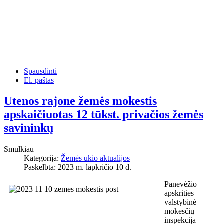
Spausdinti
El. paštas
Utenos rajone žemės mokestis
apskaičiuotas 12 tūkst. privačios žemės
savininkų
Smulkiau
Kategorija:
Žemės ūkio aktualijos
Paskelbta: 2023 m. lapkričio 10 d.
Panevėžio
apskrities
valstybinė
mokesčių
inspekcija