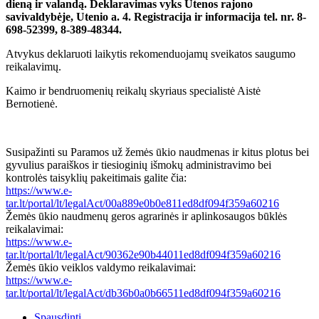
dieną ir valandą. Deklaravimas vyks Utenos rajono
savivaldybėje, Utenio a. 4. Registracija ir informacija tel. nr. 8-
698-52399, 8-389-48344.
Atvykus deklaruoti laikytis rekomenduojamų sveikatos saugumo
reikalavimų.
Kaimo ir bendruomenių reikalų skyriaus specialistė Aistė
Bernotienė.
Susipažinti su Paramos už žemės ūkio naudmenas ir kitus plotus bei
gyvulius paraiškos ir tiesioginių išmokų administravimo bei
kontrolės taisyklių pakeitimais galite čia:
https://www.e-
tar.lt/portal/lt/legalAct/00a889e0b0e811ed8df094f359a60216
Žemės ūkio naudmenų geros agrarinės ir aplinkosaugos būklės
reikalavimai:
https://www.e-
tar.lt/portal/lt/legalAct/90362e90b44011ed8df094f359a60216
Žemės ūkio veiklos valdymo reikalavimai:
https://www.e-
tar.lt/portal/lt/legalAct/db36b0a0b66511ed8df094f359a60216
Spausdinti