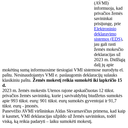
(AVMI)
informuoja, kad
privačios žemės
savininkai
prisijungę, prie
Elektroninio
deklaravimo
sistemos (EDS)
,
jau gali rasti
žemės mokesčio
deklaracijas už
2023 m. Didžiąją
dalį jų apie
mokėtiną sumą informuosime tiesiogiai VMI sistemose nurodytu el.
paštu. Nesinaudojantys VMI e. paslaugomis deklaracijų sulauks
klasikiniu paštu.
Žemės mokestį reikia sumokėti iki lapkričio 15
d.
2023 m. žemės mokestis Utenos rajone apskaičiuotas 12 tūkst.
privačios žemės savininkų, kurie į savivaldybių biudžetus sumokės
apie 993 tūkst. eurų: 901 tūkst. eurų sumokės gyventojai ir 91,7
tūkst. eurų - įmonės.
Panevėžio AVMI viršininkas Aldas Skvarnavičius primena, kad kaip
ir kasmet, VMI deklaracijas užpildo už žemės savininkus, todėl
viską, ką reikia padaryti – laiku sumokėti mokestį.