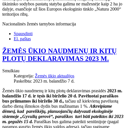
ūkininko sodybos pastatų statyba galima ne mažesnėje kaip 2 ha jo
dalyje, esančioje už šios Europos ekologinio tinklo „Natura 2000“
teritorijos ribų.
Nacionalinės žemės tarnybos informacija
Spausdinti
El. paštas
ŽEMĖS ŪKIO NAUDMENŲ IR KITŲ
PLOTŲ DEKLARAVIMAS 2023 M.
Smulkiau
Kategorija:
Žemės ūkio aktualijos
Paskelbta: 2023 m. balandžio 7 d.
Žemės ūkio naudmenų ir kitų plotų deklaravimas prasidės
2023 m.
balandžio 17 d. ir tęsis iki birželio 20 d.
Pavėluotai paraiškos
bus priimamos iki birželio 30 d.,
tačiau už kiekvieną pavėluotą
darbo dieną išmokos dydis bus mažinamas 1 %.
Atkreipiame
dėmesį, kad pareiškėjų, planuojančių dalyvauti ekologinėje
sistemoje „Gyvulių gerovė“, paraiškos turi būti pateiktos iki 2023
m. gegužės 15 d.
Paraiškas bus galima pateikti seniūnijoje (pagal
paramos gavėjo žemės ūkio valdos adresą), tačiau raginame