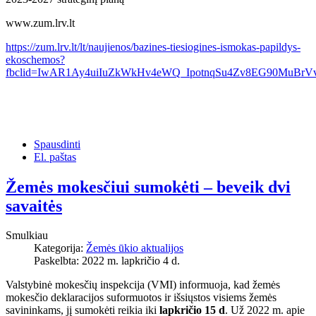
www.zum.lrv.lt
https://zum.lrv.lt/lt/naujienos/bazines-tiesiogines-ismokas-papildys-
ekoschemos?
fbclid=IwAR1Ay4uiIuZkWkHv4eWQ_IpotnqSu4Zv8EG90MuBr
Spausdinti
El. paštas
Žemės mokesčiui sumokėti – beveik dvi
savaitės
Smulkiau
Kategorija:
Žemės ūkio aktualijos
Paskelbta: 2022 m. lapkričio 4 d.
Valstybinė mokesčių inspekcija (VMI) informuoja, kad žemės
mokesčio deklaracijos suformuotos ir išsiųstos visiems žemės
savininkams, jį sumokėti reikia iki
lapkričio 15 d
. Už 2022 m. apie