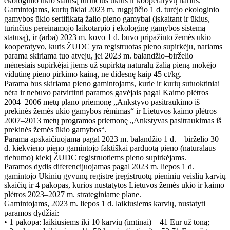
ekologinio ūkio statusą turinčius ūkius ir kooperatyvų narius.
Gamintojams, kurių ūkiai 2023 m. rugpjūčio 1 d. turėjo ekologinio
gamybos ūkio sertifikatą žalio pieno gamybai (įskaitant ir ūkius,
turinčius pereinamojo laikotarpio į ekologinę gamybos sistemą
statusą), ir (arba) 2023 m. kovo 1 d. buvo pripažinto žemės ūkio
kooperatyvo, kuris ŽŪDC yra registruotas pieno supirkėju, nariams
parama skiriama tuo atveju, jei 2023 m. balandžio–birželio
mėnesiais supirkėjai jiems už supirktą natūralų žalią pieną mokėjo
vidutinę pieno pirkimo kainą, ne didesnę kaip 45 ct/kg.
Parama bus skiriama pieno gamintojams, kurie ir kurių sutuoktiniai
nėra ir nebuvo patvirtinti paramos gavėjais pagal Kaimo plėtros
2004–2006 metų plano priemonę „Ankstyvo pasitraukimo iš
prekinės žemės ūkio gamybos rėmimas“ ir Lietuvos kaimo plėtros
2007–2013 metų programos priemonę „Ankstyvas pasitraukimas iš
prekinės žemės ūkio gamybos“.
Parama apskaičiuojama pagal 2023 m. balandžio 1 d. – birželio 30
d. kiekvieno pieno gamintojo faktiškai parduotą pieno (natūralaus
riebumo) kiekį ŽŪDC registruotiems pieno supirkėjams.
Paramos dydis diferencijuojamas pagal 2023 m. liepos 1 d.
gamintojo Ūkinių gyvūnų registre įregistruotų pieninių veislių karvių
skaičių ir 4 pakopas, kurios nustatytos Lietuvos žemės ūkio ir kaimo
plėtros 2023–2027 m. strateginiame plane.
Gamintojams, 2023 m. liepos 1 d. laikiusiems karvių, nustatyti
paramos dydžiai:
• 1 pakopa: laikiusiems iki 10 karvių (imtinai) – 41 Eur už toną;