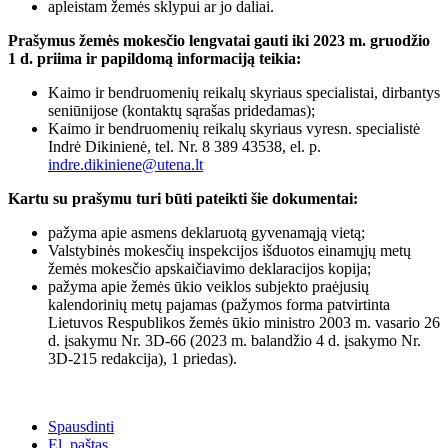
apleistam žemės sklypui ar jo daliai.
Prašymus žemės mokesčio lengvatai gauti iki 2023 m. gruodžio
1 d. priima ir papildomą informaciją teikia:
Kaimo ir bendruomenių reikalų skyriaus specialistai, dirbantys
seniūnijose (kontaktų sąrašas pridedamas);
Kaimo ir bendruomenių reikalų skyriaus vyresn. specialistė
Indrė Dikinienė, tel. Nr. 8 389 43538, el. p.
indre.dikiniene@utena.lt
Kartu su prašymu turi būti pateikti šie dokumentai:
pažyma apie asmens deklaruotą gyvenamąją vietą;
Valstybinės mokesčių inspekcijos išduotos einamųjų metų
žemės mokesčio apskaičiavimo deklaracijos kopija;
pažyma apie žemės ūkio veiklos subjekto praėjusių
kalendorinių metų pajamas (pažymos forma patvirtinta
Lietuvos Respublikos žemės ūkio ministro 2003 m. vasario 26
d. įsakymu Nr. 3D-66 (2023 m. balandžio 4 d. įsakymo Nr.
3D-215 redakcija), 1 priedas).
Spausdinti
El. paštas