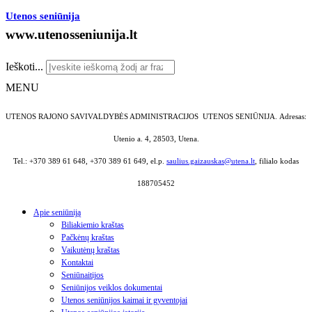
Utenos seniūnija
www.utenosseniunija.lt
Ieškoti...
MENU
UTENOS RAJONO SAVIVALDYBĖS ADMINISTRACIJOS UTENOS SENIŪNIJA.
Adresas:
Utenio a. 4, 28503, Utena.
Tel.: +370 389 61 648, +370 389 61 649, el.p.
saulius.gaizauskas@utena.lt
, filialo kodas
188705452
Apie seniūniją
Biliakiemio kraštas
Pačkėnų kraštas
Vaikutėnų kraštas
Kontaktai
Seniūnaitijos
Seniūnijos veiklos dokumentai
Utenos seniūnijos kaimai ir gyventojai