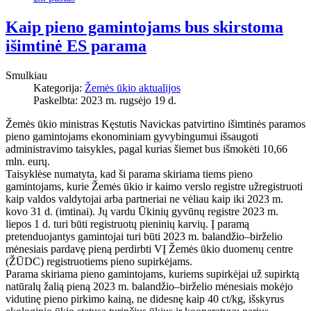
Kaip pieno gamintojams bus skirstoma
išimtinė ES parama
Smulkiau
Kategorija:
Žemės ūkio aktualijos
Paskelbta: 2023 m. rugsėjo 19 d.
Žemės ūkio ministras Kęstutis Navickas patvirtino išimtinės paramos
pieno gamintojams ekonominiam gyvybingumui išsaugoti
administravimo taisykles, pagal kurias šiemet bus išmokėti 10,66
mln. eurų.
Taisyklėse numatyta, kad ši parama skiriama tiems pieno
gamintojams, kurie Žemės ūkio ir kaimo verslo registre užregistruoti
kaip valdos valdytojai arba partneriai ne vėliau kaip iki 2023 m.
kovo 31 d. (imtinai). Jų vardu Ūkinių gyvūnų registre 2023 m.
liepos 1 d. turi būti registruotų pieninių karvių. Į paramą
pretenduojantys gamintojai turi būti 2023 m. balandžio–birželio
mėnesiais pardavę pieną perdirbti VĮ Žemės ūkio duomenų centre
(ŽŪDC) registruotiems pieno supirkėjams.
Parama skiriama pieno gamintojams, kuriems supirkėjai už supirktą
natūralų žalią pieną 2023 m. balandžio–birželio mėnesiais mokėjo
vidutinę pieno pirkimo kainą, ne didesnę kaip 40 ct/kg, išskyrus