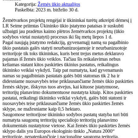
Kategorija:
Žemės ūkio aktualijos
Paskelbta: 2023 m. birželio 30 d.
Žemėtvarkos projektų rengėjai ir ūkininkai turėtų atkreipti dėmesį į
LR Seime priimtas Ūkininko ūkio įstatymo pataisas ir suskubti
užbaigti jau pradėtus kaimo plėtros žemėtvarkos projektų (ūkio
sodybos vietai nustatyti) procesus iki šių metų liepos 1 d.
Pagal naująją įstatymo redakciją, gyvenamąjį namą su pagalbinio
ūkio pastatais galės statyti neurbanizuojamoje ir neurbanizuotoje
teritorijoje tik toks ūkininkas, kuris bent trejus metus deklaravo
pajamas iš žemės ūkio veiklos. Tačiau šis reikalavimas nebus
keliamas statant kitos paskirties ūkinius pastatus, reikalingus
ūkininko veiklai vykdyti. Taip pat numatyta, kad gyvenamasis
namas su pagalbiniais pastatais galės būti statomas tik 2 ha ir
didesniame nuosavybės teise priklausančiame žemės ūkio paskirties
žemės sklype, išskyrus tuos atvejus, kai kituose įstatymuose,
teritorijų planavimo dokumentuose nustatyta kitaip. Kitos paskirties
pastatai, reikalingi ūkininko veiklai vykdyti, galės būti statomi ir
nuosavybės teise priklausančiame žemės ūkio paskirties žemės
sklype, ne mažesniame kaip 0,5 hektaro.
Saugomose teritorijose ūkininko sodybos pastatų statyba turi būti
numatyta saugomų teritorijų specialiojo teritorijų planavimo
dokumentais nustatytose vietose. Kai žemės ūkio paskirties žemės
sklypo dalis yra Europos ekologinio tinklo „Natura 2000“
teritorijoje, nepatenkančioje į nacionalinę saugomą teritoriją,