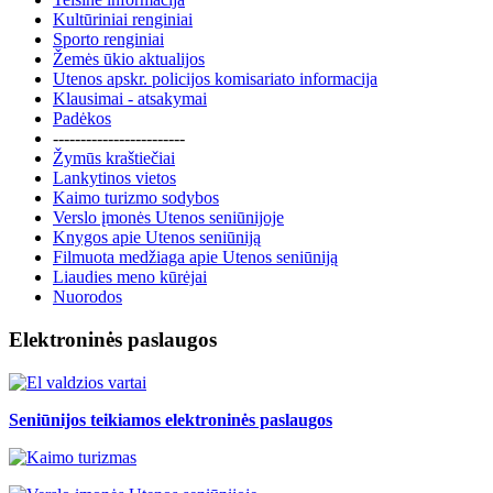
Kultūriniai renginiai
Sporto renginiai
Žemės ūkio aktualijos
Utenos apskr. policijos komisariato informacija
Klausimai - atsakymai
Padėkos
------------------------
Žymūs kraštiečiai
Lankytinos vietos
Kaimo turizmo sodybos
Verslo įmonės Utenos seniūnijoje
Knygos apie Utenos seniūniją
Filmuota medžiaga apie Utenos seniūniją
Liaudies meno kūrėjai
Nuorodos
Elektroninės paslaugos
Seniūnijos teikiamos elektroninės paslaugos