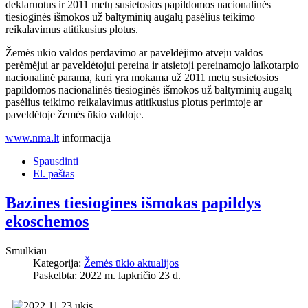
deklaruotus ir 2011 metų susietosios papildomos nacionalinės
tiesioginės išmokos už baltyminių augalų pasėlius teikimo
reikalavimus atitikusius plotus.
Žemės ūkio valdos perdavimo ar paveldėjimo atveju valdos
perėmėjui ar paveldėtojui pereina ir atsietoji pereinamojo laikotarpio
nacionalinė parama, kuri yra mokama už 2011 metų susietosios
papildomos nacionalinės tiesioginės išmokos už baltyminių augalų
pasėlius teikimo reikalavimus atitikusius plotus perimtoje ar
paveldėtoje žemės ūkio valdoje.
www.nma.lt
informacija
Spausdinti
El. paštas
Bazines tiesiogines išmokas papildys
ekoschemos
Smulkiau
Kategorija:
Žemės ūkio aktualijos
Paskelbta: 2022 m. lapkričio 23 d.