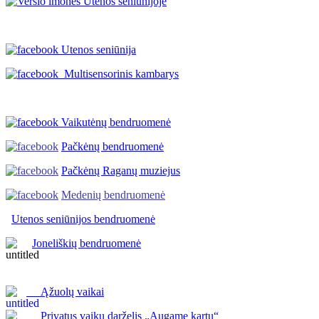
Utenos seniūnija
Multisensorinis kambarys
Vaikutėnų bendruomenė
Pačkėnų bendruomenė
Pačkėnų Raganų muziejus
Medenių bendruomenė
Utenos seniūnijos
bendruomenė
Joneliškių bendruomenė
Ąžuolų vaikai
Privatus vaikų darželis „Augame kartu“