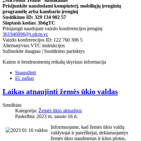
„Microsoft Teams“ susitikimas
Prisijunkite naudodami kompiuterį, mobiliųjų įrenginių
programėlę arba kambario įrenginį
Susitikimo ID: 329 134 902 57
Slaptasis kodas: 3b6gTC
Prisijungti naudojant vaizdo konferencijos įrenginį
361946896@t.plcm.vc
Vaizdo konferencijos ID: 122 760 306 5
Alternatyvios VTC instrukcijos
Sužinokite daugiau | Susitikimo parinktys
Kaimo ir bendruomenių reikalų skyriaus informacija
Spausdinti
El. paštas
Laikas atnaujinti žemės ūkio valdas
Smulkiau
Kategorija:
Žemės ūkio aktualijos
Paskelbta: 2023 m. sausio 16 d.
Informuojame, kad žemės ūkio valdų
valdytojai ir pareiškėjai, deklaruojantys
žemės ūkio naudmenas ir kitus plotus,