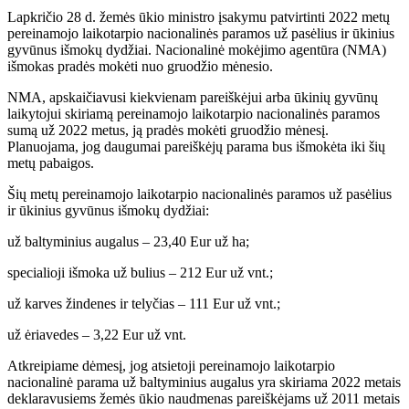
Lapkričio 28 d. žemės ūkio ministro įsakymu patvirtinti 2022 metų
pereinamojo laikotarpio nacionalinės paramos už pasėlius ir ūkinius
gyvūnus išmokų dydžiai. Nacionalinė mokėjimo agentūra (NMA)
išmokas pradės mokėti nuo gruodžio mėnesio.
NMA, apskaičiavusi kiekvienam pareiškėjui arba ūkinių gyvūnų
laikytojui skiriamą pereinamojo laikotarpio nacionalinės paramos
sumą už 2022 metus, ją pradės mokėti gruodžio mėnesį.
Planuojama, jog daugumai pareiškėjų parama bus išmokėta iki šių
metų pabaigos.
Šių metų pereinamojo laikotarpio nacionalinės paramos už pasėlius
ir ūkinius gyvūnus išmokų dydžiai:
už baltyminius augalus – 23,40 Eur už ha;
specialioji išmoka už bulius – 212 Eur už vnt.;
už karves žindenes ir telyčias – 111 Eur už vnt.;
už ėriavedes – 3,22 Eur už vnt.
Atkreipiame dėmesį, jog atsietoji pereinamojo laikotarpio
nacionalinė parama už baltyminius augalus yra skiriama 2022 metais
deklaravusiems žemės ūkio naudmenas pareiškėjams už 2011 metais