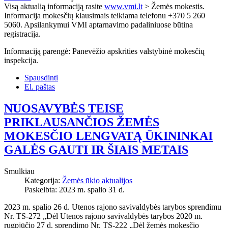
Visą aktualią informaciją rasite
www.vmi.lt
> Žemės mokestis.
Informacija mokesčių klausimais teikiama telefonu +370 5 260
5060. Apsilankymui VMI aptarnavimo padaliniuose būtina
registracija.
Informaciją parengė: Panevėžio apskrities valstybinė mokesčių
inspekcija.
Spausdinti
El. paštas
NUOSAVYBĖS TEISE
PRIKLAUSANČIOS ŽEMĖS
MOKESČIO LENGVATĄ ŪKININKAI
GALĖS GAUTI IR ŠIAIS METAIS
Smulkiau
Kategorija:
Žemės ūkio aktualijos
Paskelbta: 2023 m. spalio 31 d.
2023 m. spalio 26 d. Utenos rajono savivaldybės tarybos sprendimu
Nr. TS-272 „Dėl Utenos rajono savivaldybės tarybos 2020 m.
rugpjūčio 27 d. sprendimo Nr. TS-222 „Dėl žemės mokesčio