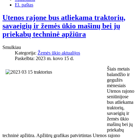
El. paštas
Utenos rajone bus atliekama traktorių,
savaeigių ir žemės ūkio mašinų bei jų
priekabų techninė apžiūra
Smulkiau
Kategorija:
Žemės ūkio aktualijos
Paskelbta: 2023 m. kovo 15 d.
Šiais metais
balandžio ir
gegužės
mėnesiais
Utenos rajono
seniūnijose
bus atliekama
traktorių,
savaeigių ir
žemės ūkio
mašinų bei jų
priekabų
techninė apžiūra. Apžiūrų grafikas patvirtintas Utenos rajono