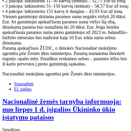
• 2 pakopa: laikiusiems 11–50 karvių (imtinai) – 52,71 Eur už toną;
• 3 pakopa: laikiusiems 51–150 karvių (imtinai) – 58,57 Eur už toną;
• 4 pakopa: laikiusiems 151 karvę ir daugiau – 43,93 Eur už toną.
Vienam gamintojui skiriama paramos suma negalės viršyti 20 tūkst.
Eur. Jei gamintojui apskaičiuota paramos suma viršys šią ribą,
išmokama parama bus sumažinta iki 20 tūkst. Eur. Jeigu bendra
apskaičiuota paramos suma pieno gamintojui už 2023 m. balandžio–
birželio mėnesius bus mažesnė kaip 10 Eur, tokia suma nebus
išmokama.
Paramą apskaičiuos ŽŪDC, o išmokės Nacionalinė mokėjimo
agentūra prie Žemės ūkio ministerijos. Paramą numatoma išmokėti
rugsėjo–spalio mėn. Paraiškos renkamos nebus – paramos lėšos bus
iš karto pervestos į pieno gamintojų sąskaitas.
Nacionalinė mokėjimo agentūra prie Žemės ūkio ministerijos.
Spausdinti
El. paštas
Nacionalinė žemės tarnyba informuoja:
nuo liepos 1 d. įsigalios Ūkininko ūkio
įstatymo pataisos
Smulkiau