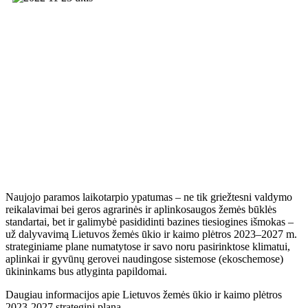
Naujojo paramos laikotarpio ypatumas – ne tik griežtesni valdymo
reikalavimai bei geros agrarinės ir aplinkosaugos žemės būklės
standartai, bet ir galimybė pasididinti bazines tiesiogines išmokas –
už dalyvavimą Lietuvos žemės ūkio ir kaimo plėtros 2023–2027 m.
strateginiame plane numatytose ir savo noru pasirinktose klimatui,
aplinkai ir gyvūnų gerovei naudingose sistemose (ekoschemose)
ūkininkams bus atlyginta papildomai.
Daugiau informacijos apie Lietuvos žemės ūkio ir kaimo plėtros
2023-2027 strateginį planą