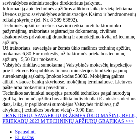
savivaldybės administracijos direktoriaus įsakymu.
Informaciją apie techninės apžiūros atlikimo laiką ir vietą teikiama
Utenos rajono savivaldybės administracijos Kaimo ir bendruomenių
reikalų skyriuje (tel. Nr. 8 389 63892).
Techninės apžiūros metu su savimi reikia turėti traktorininko
pažymėjimą, traktoriaus registracijos dokumentą, civilinės
atsakomybės privalomąjį draudimą ir apmokėjimo kvitą už techninę
apžiūrą.
Už traktoriaus, savaeigės ar žemės ūkio mašinos techninę apžiūrą
mokamas 6,80 Eur mokestis, už traktorinės priekabos techninę
apžiūrą - 5,50 Eur mokestis.
Valstybės rinkliava sumokama į Valstybinės mokesčių inspekcijos
prie Lietuvos Respublikos finansų ministerijos biudžeto pajamų
surenkamąją sąskaitą. Įmokos kodas 53082. Mokėjimą galima
atlikti, visuose bankų skyriuose, mokėjimų terminaluose, Lietuvos
pašte arba mokestiniu pavedimu.
Technikos savininkui nespėjus paruošti technikos pagal nurodytą
grafiką, techninė apžiūra bus atlikta individualiai iš anksto suderinus
datą, laiką, ir papildomai sumokėjus Valstybės rinkliavą (už
atvykimą į technikos buvimo vietą) - 9,90 Eur.
TRAKTORIŲ, SAVAEIGIŲ IR ŽEMĖS ŪKIO MAŠINŲ BEI JŲ
PRIEKABŲ 2023 M TECHNINIŲ APŽIŪRŲ GRAFIKAS >>>
Spausdinti
El. paštas