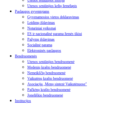
Utenos seniūnijos istorija
Utenos seniūnijos kelių žemėlapis
Paslaugos gyventojams
Gyvenamosios vietos deklaravimas
Leidimų išdavimas
Notariniai veiksmai
ES ir nacionalinė parama žemės ūkiui
Pažymų išdavimas
Socialinė parama
Elektroninės paslaugos
Bendruomenės
Utenos seniūnijos bendruomenė
Medenių krašto bendruomenė
Nemeikščių bendruomenė
Vaikutėnų krašto bendruomenė
Asociacija „Menų sintezė Vaikutėnuose"
Pačkėnų krašto bendruomenė
Joneliškio bendruomenė
Institucijos