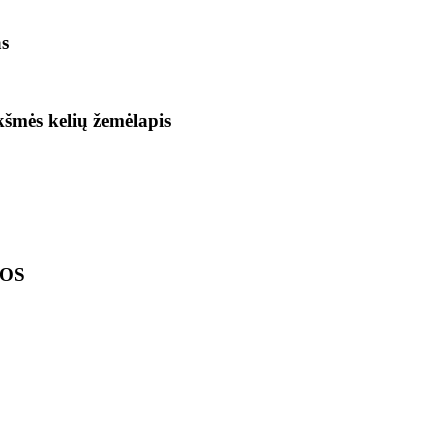
as
ikšmės kelių žemėlapis
LOS