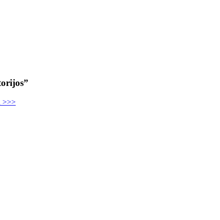
orijos”
u >>>