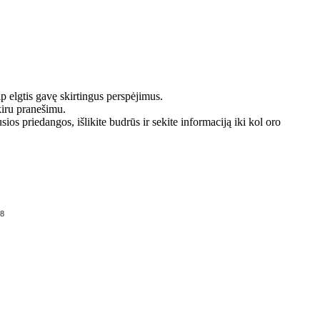
ip elgtis gavę skirtingus perspėjimus.
kiru pranešimu.
sios priedangos, išlikite budrūs ir sekite informaciją iki kol oro
48