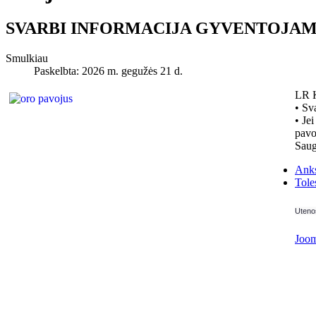
SVARBI INFORMACIJA GYVENTOJAM
Smulkiau
Paskelbta: 2026 m. gegužės 21 d.
LR K
• Sv
• Je
pavo
Saug
Anks
Tole
Utenos
Joom