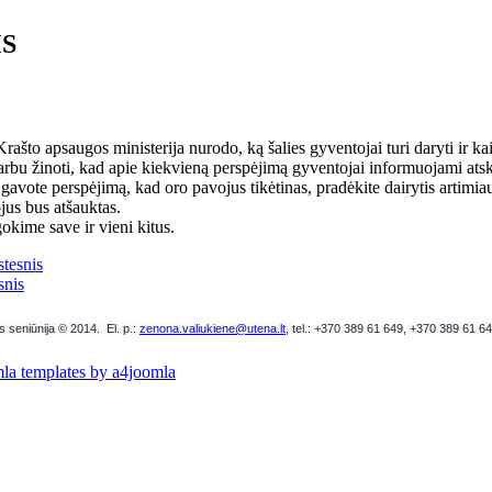
S
rašto apsaugos ministerija nurodo, ką šalies gyventojai turi daryti ir ka
arbu žinoti, kad apie kiekvieną perspėjimą gyventojai informuojami ats
i gavote perspėjimą, kad oro pavojus tikėtinas, pradėkite dairytis artimiau
jus bus atšauktas.
okime save ir vieni kitus.
tesnis
snis
 seniūnija © 2014. El. p.:
zenona.valiukiene@utena.lt
, t
el.: +370 389 61 649,
+370 389 61 6
la templates by a4joomla