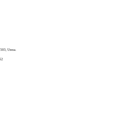
8503, Utena.
52