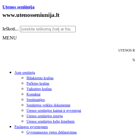
Utenos seniūnija
www.utenosseniunija.lt
Ieškoti...
MENU
UTENOS R
T
Apie seniūniją
Biliakiemio kraštas
Pačkėnų kraštas
Vaikutėnų kraštas
Kontaktai
Seniūnaitijos
Seniūnijos veiklos dokumentai
Utenos seniūnijos kaimai ir gyventojai
Utenos seniūnijos istorija
Utenos seniūnijos kelių žemėlapis
Paslaugos gyventojams
Gyvenamosios vietos deklaravimas