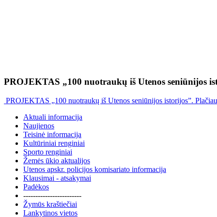
PROJEKTAS „100 nuotraukų iš Utenos seniūnijos ist
PROJEKTAS „100 nuotraukų iš Utenos seniūnijos istorijos”. Plačia
Aktuali informacija
Naujienos
Teisinė informacija
Kultūriniai renginiai
Sporto renginiai
Žemės ūkio aktualijos
Utenos apskr. policijos komisariato informacija
Klausimai - atsakymai
Padėkos
------------------------
Žymūs kraštiečiai
Lankytinos vietos