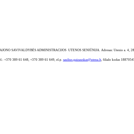
AJONO SAVIVALDYBĖS ADMINISTRACIJOS UTENOS SENIŪNIJA.
Adresas: Utenio a. 4, 2
el.: +370 389 61 648, +370 389 61 649, el.p.
saulius.gaizauskas@utena.lt
, filialo kodas 1887054