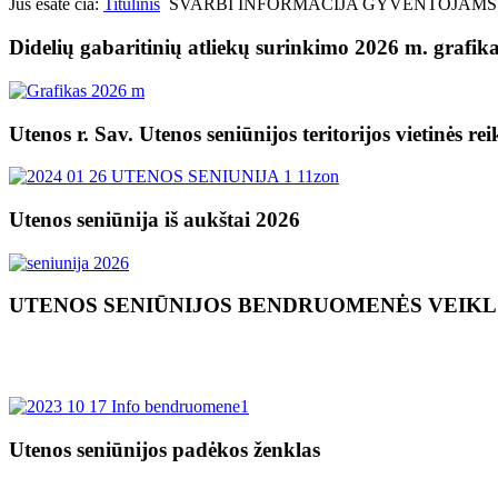
Jūs esate čia:
Titulinis
SVARBI INFORMACIJA GYVENTOJAMS
Didelių gabaritinių atliekų surinkimo 2026 m. grafik
Utenos r. Sav. Utenos seniūnijos teritorijos vietinės re
Utenos seniūnija iš aukštai 2026
UTENOS SENIŪNIJOS BENDRUOMENĖS VEIK
Utenos seniūnijos padėkos ženklas