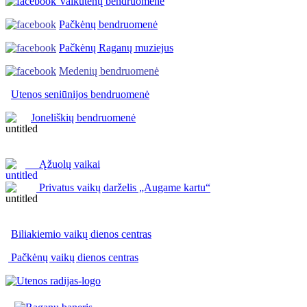
Vaikutėnų bendruomenė
Pačkėnų bendruomenė
Pačkėnų Raganų muziejus
Medenių bendruomenė
Utenos seniūnijos
bendruomenė
Joneliškių bendruomenė
Ąžuolų vaikai
Privatus vaikų darželis „Augame kartu“
Biliakiemio vaikų dienos centras
Pačkėnų vaikų dienos centras