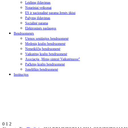
Leidimų išdavimas
Notariniai veiksmai
ES ir nacionalinė parama žemės ūkiui
Pažymų išdavimas
Socialinė parama
Elektroninės paslaugos
Bendruomenės
Utenos seniūnijos bendruomenė
Medenių krašto bendruomenė
Nemeikščių bendruomenė
Vaikutėnų krašto bendruomenė
Asociacija „Menų sintezė Vaikutėnuose"
Pačkėnų krašto bendruomenė
Joneliškio bendruomenė
Institucijos
0
1
2