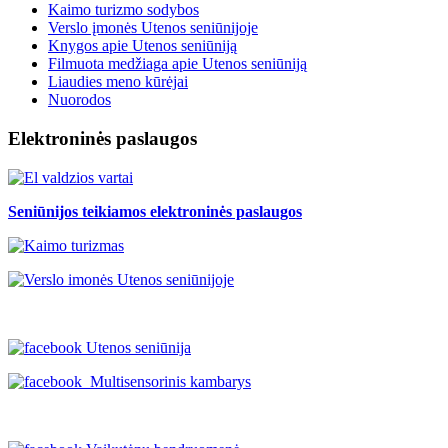
Kaimo turizmo sodybos
Verslo įmonės Utenos seniūnijoje
Knygos apie Utenos seniūniją
Filmuota medžiaga apie Utenos seniūniją
Liaudies meno kūrėjai
Nuorodos
Elektroninės paslaugos
Seniūnijos teikiamos elektroninės paslaugos
Utenos seniūnija
Multisensorinis kambarys