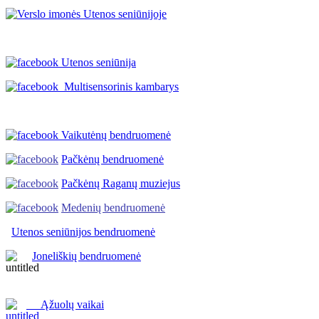
Utenos seniūnija
Multisensorinis kambarys
Vaikutėnų bendruomenė
Pačkėnų bendruomenė
Pačkėnų Raganų muziejus
Medenių bendruomenė
Utenos seniūnijos
bendruomenė
Joneliškių bendruomenė
Ąžuolų vaikai