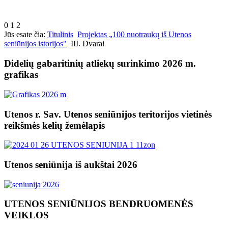
0
1
2
Jūs esate čia:
Titulinis
Projektas „100 nuotraukų iš Utenos
seniūnijos istorijos"
III. Dvarai
Didelių gabaritinių atliekų surinkimo 2026 m.
grafikas
Utenos r. Sav. Utenos seniūnijos teritorijos vietinės
reikšmės kelių žemėlapis
Utenos seniūnija iš aukštai 2026
UTENOS SENIŪNIJOS BENDRUOMENĖS
VEIKLOS