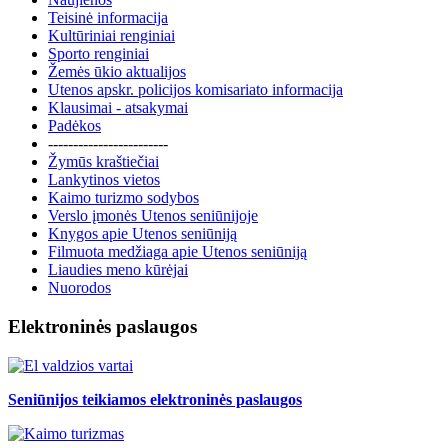
Teisinė informacija
Kultūriniai renginiai
Sporto renginiai
Žemės ūkio aktualijos
Utenos apskr. policijos komisariato informacija
Klausimai - atsakymai
Padėkos
------------------------
Žymūs kraštiečiai
Lankytinos vietos
Kaimo turizmo sodybos
Verslo įmonės Utenos seniūnijoje
Knygos apie Utenos seniūniją
Filmuota medžiaga apie Utenos seniūniją
Liaudies meno kūrėjai
Nuorodos
Elektroninės paslaugos
Seniūnijos teikiamos elektroninės paslaugos