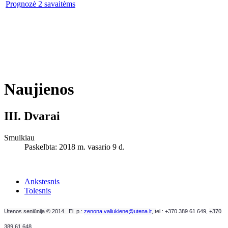
Prognozė 2 savaitėms
Naujienos
III. Dvarai
Smulkiau
Paskelbta: 2018 m. vasario 9 d.
Ankstesnis
Tolesnis
Utenos seniūnija © 2014. El. p.:
zenona.valiukiene@utena.lt
, t
el.: +370 389 61 649,
+370
389 61 648