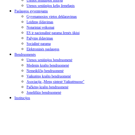
Utenos seniūnijos istorija
Utenos seniūnijos kelių žemėlapis
Paslaugos gyventojams
Gyvenamosios vietos deklaravimas
Leidimų išdavimas
Notariniai veiksmai
ES ir nacionalinė parama žemės ūkiui
Pažymų išdavimas
Socialinė parama
Elektroninės paslaugos
Bendruomenės
Utenos seniūnijos bendruomenė
Medenių krašto bendruomenė
Nemeikščių bendruomenė
Vaikutėnų krašto bendruomenė
Asociacija „Menų sintezė Vaikutėnuose"
Pačkėnų krašto bendruomenė
Joneliškio bendruomenė
Institucijos