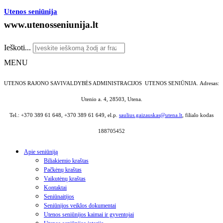
Utenos seniūnija
www.utenosseniunija.lt
Ieškoti...
MENU
UTENOS RAJONO SAVIVALDYBĖS ADMINISTRACIJOS UTENOS SENIŪNIJA.
Adresas:
Utenio a. 4, 28503, Utena.
Tel.: +370 389 61 648, +370 389 61 649, el.p.
saulius.gaizauskas@utena.lt
, filialo kodas
188705452
Apie seniūniją
Biliakiemio kraštas
Pačkėnų kraštas
Vaikutėnų kraštas
Kontaktai
Seniūnaitijos
Seniūnijos veiklos dokumentai
Utenos seniūnijos kaimai ir gyventojai