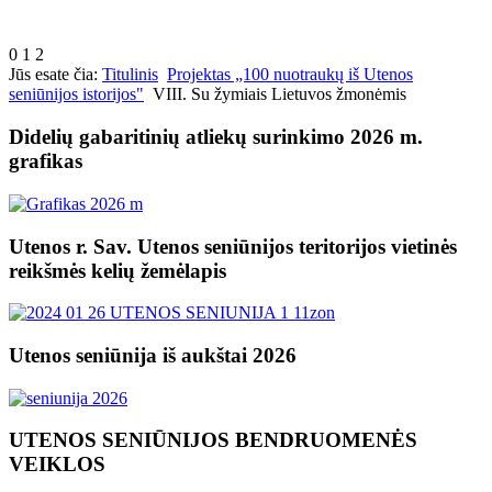
0
1
2
Jūs esate čia:
Titulinis
Projektas „100 nuotraukų iš Utenos
seniūnijos istorijos"
VIII. Su žymiais Lietuvos žmonėmis
Didelių gabaritinių atliekų surinkimo 2026 m.
grafikas
Utenos r. Sav. Utenos seniūnijos teritorijos vietinės
reikšmės kelių žemėlapis
Utenos seniūnija iš aukštai 2026
UTENOS SENIŪNIJOS BENDRUOMENĖS
VEIKLOS