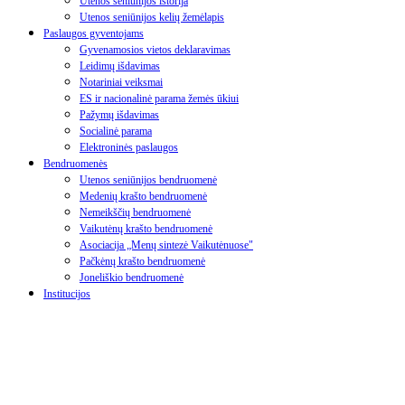
Utenos seniūnijos istorija
Utenos seniūnijos kelių žemėlapis
Paslaugos gyventojams
Gyvenamosios vietos deklaravimas
Leidimų išdavimas
Notariniai veiksmai
ES ir nacionalinė parama žemės ūkiui
Pažymų išdavimas
Socialinė parama
Elektroninės paslaugos
Bendruomenės
Utenos seniūnijos bendruomenė
Medenių krašto bendruomenė
Nemeikščių bendruomenė
Vaikutėnų krašto bendruomenė
Asociacija „Menų sintezė Vaikutėnuose"
Pačkėnų krašto bendruomenė
Joneliškio bendruomenė
Institucijos