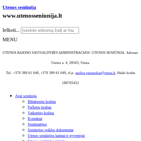
Utenos seniūnija
www.utenosseniunija.lt
Ieškoti...
MENU
UTENOS RAJONO SAVIVALDYBĖS ADMINISTRACIJOS UTENOS SENIŪNIJA.
Adresas:
Utenio a. 4, 28503, Utena.
Tel.: +370 389 61 648, +370 389 61 649, el.p.
saulius.gaizauskas@utena.lt
, filialo kodas
188705452
Apie seniūniją
Biliakiemio kraštas
Pačkėnų kraštas
Vaikutėnų kraštas
Kontaktai
Seniūnaitijos
Seniūnijos veiklos dokumentai
Utenos seniūnijos kaimai ir gyventojai