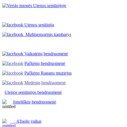
Utenos seniūnija
Multisensorinis kambarys
Vaikutėnų bendruomenė
Pačkėnų bendruomenė
Pačkėnų Raganų muziejus
Medenių bendruomenė
Utenos seniūnijos
bendruomenė
Joneliškių bendruomenė
Ąžuolų vaikai