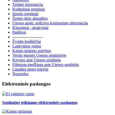
Teisinė informacija
Kultūriniai renginiai
Sporto renginiai
Žemės ūkio aktualijos
Utenos apskr. policijos komisariato informacija
Klausimai - atsakymai
Padėkos
------------------------
Žymūs kraštiečiai
Lankytinos vietos
Kaimo turizmo sodybos
Verslo įmonės Utenos seniūnijoje
Knygos apie Utenos seniūniją
Filmuota medžiaga apie Utenos seniūniją
Liaudies meno kūrėjai
Nuorodos
Elektroninės paslaugos
Seniūnijos teikiamos elektroninės paslaugos