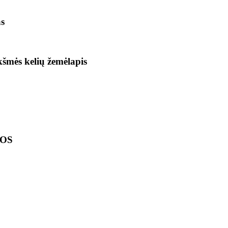
as
ikšmės kelių žemėlapis
LOS