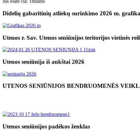
Jūs esate čia:
Titulinis
Didelių gabaritinių atliekų surinkimo 2026 m. grafik
Utenos r. Sav. Utenos seniūnijos teritorijos vietinės re
Utenos seniūnija iš aukštai 2026
UTENOS SENIŪNIJOS BENDRUOMENĖS VEIK
Utenos seniūnijos padėkos ženklas