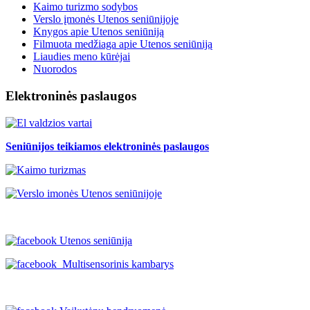
Kaimo turizmo sodybos
Verslo įmonės Utenos seniūnijoje
Knygos apie Utenos seniūniją
Filmuota medžiaga apie Utenos seniūniją
Liaudies meno kūrėjai
Nuorodos
Elektroninės paslaugos
Seniūnijos teikiamos elektroninės paslaugos
Utenos seniūnija
Multisensorinis kambarys