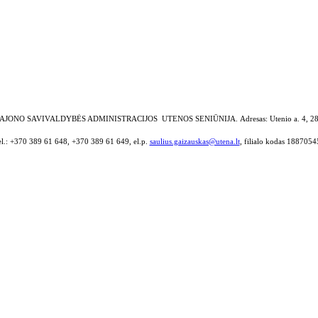
AJONO SAVIVALDYBĖS ADMINISTRACIJOS UTENOS SENIŪNIJA.
Adresas: Utenio a. 4, 2
el.: +370 389 61 648, +370 389 61 649, el.p.
saulius.gaizauskas@utena.lt
, filialo kodas 1887054