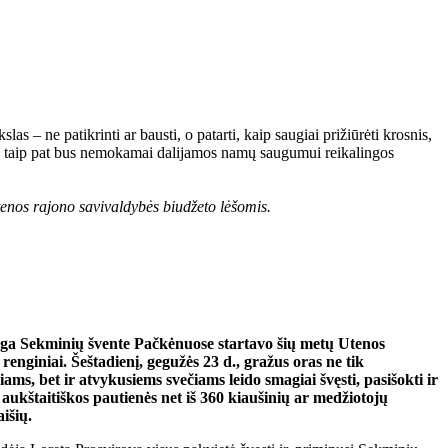
s – ne patikrinti ar bausti, o patarti, kaip saugiai prižiūrėti krosnis,
ms taip pat bus nemokamai dalijamos namų saugumui reikalingos
nos rajono savivaldybės biudžeto lėšomis.
ga Sekminių švente Pačkėnuose startavo šių metų Utenos
 renginiai. Šeštadienį, gegužės 23 d., gražus oras ne tik
ams, bet ir atvykusiems svečiams leido smagiai švęsti, pasišokti ir
aukštaitiškos pautienės net iš 360 kiaušinių ar medžiotojų
išių.