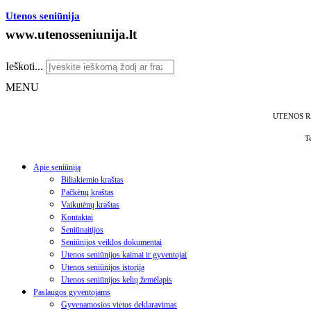
Utenos seniūnija
www.utenosseniunija.lt
Ieškoti...
MENU
UTENOS R
T
Apie seniūniją
Biliakiemio kraštas
Pačkėnų kraštas
Vaikutėnų kraštas
Kontaktai
Seniūnaitijos
Seniūnijos veiklos dokumentai
Utenos seniūnijos kaimai ir gyventojai
Utenos seniūnijos istorija
Utenos seniūnijos kelių žemėlapis
Paslaugos gyventojams
Gyvenamosios vietos deklaravimas