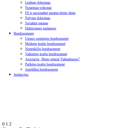
Leidimų išdavimas
Notariniai veiksmai
ES ir nacionalinė parama žemės ūkiui
Pažymų išdavimas
Socialinė parama
Elektroninės paslaugos
Bendruomenės
Utenos seniūnijos bendruomenė
Medenių krašto bendruomenė
Nemeikščių bendruomenė
Vaikutėnų krašto bendruomenė
Asociacija „Menų sintezė Vaikutėnuose"
Pačkėnų krašto bendruomenė
Joneliškio bendruomenė
Institucijos
0
1
2