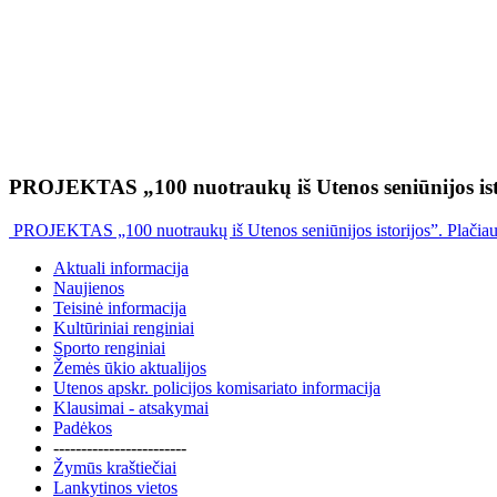
PROJEKTAS „100 nuotraukų iš Utenos seniūnijos ist
PROJEKTAS „100 nuotraukų iš Utenos seniūnijos istorijos”. Plačia
Aktuali informacija
Naujienos
Teisinė informacija
Kultūriniai renginiai
Sporto renginiai
Žemės ūkio aktualijos
Utenos apskr. policijos komisariato informacija
Klausimai - atsakymai
Padėkos
------------------------
Žymūs kraštiečiai
Lankytinos vietos