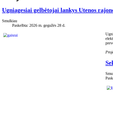
Ugniagesiai gelbėtojai lankys Utenos rajon
Smulkiau
Paskelbta: 2026 m. gegužės 28 d.
Ugni
elek
prev
Proj
Se
Smul
Pask