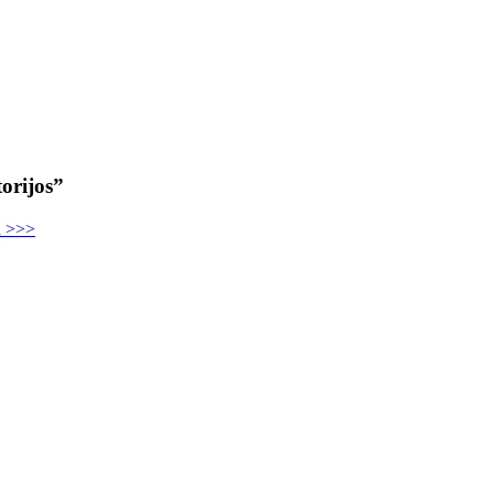
orijos”
u >>>