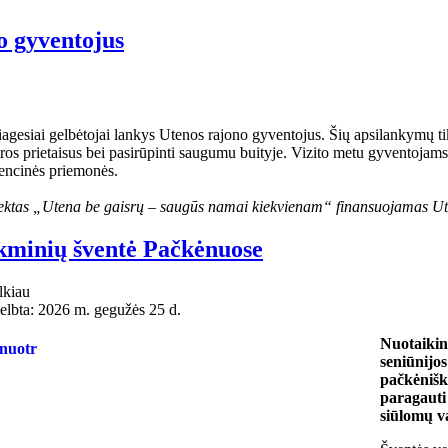
o gyventojus
agesiai gelbėtojai lankys Utenos rajono gyventojus. Šių apsilankymų tiksla
tros prietaisus bei pasirūpinti saugumu buityje. Vizito metu gyventoja
encinės priemonės.
ektas „Utena be gaisrų – saugūs namai kiekvienam“ finansuojamas Ute
kminių šventė Pačkėnuose
kiau
elbta: 2026 m. gegužės 25 d.
Nuotaikin
seniūnijos
pačkėniški
paragauti 
siūlomų va