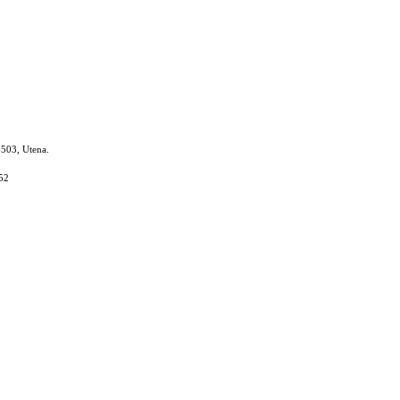
8503, Utena.
52