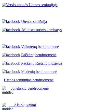
Utenos seniūnija
Multisensorinis kambarys
Vaikutėnų bendruomenė
Pačkėnų bendruomenė
Pačkėnų Raganų muziejus
Medenių bendruomenė
Utenos seniūnijos
bendruomenė
Joneliškių bendruomenė
Ąžuolų vaikai