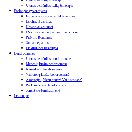
Utenos seniūnijos istorija
Utenos seniūnijos kelių žemėlapis
Paslaugos gyventojams
Gyvenamosios vietos deklaravimas
Leidimų išdavimas
Notariniai veiksmai
ES ir nacionalinė parama žemės ūkiui
Pažymų išdavimas
Socialinė parama
Elektroninės paslaugos
Bendruomenės
Utenos seniūnijos bendruomenė
Medenių krašto bendruomenė
Nemeikščių bendruomenė
Vaikutėnų krašto bendruomenė
Asociacija „Menų sintezė Vaikutėnuose"
Pačkėnų krašto bendruomenė
Joneliškio bendruomenė
Institucijos