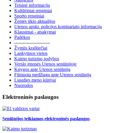
Teisinė informacija
Kultūriniai renginiai
Sporto renginiai
Žemės ūkio aktualijos
Utenos apskr. policijos komisariato informacija
Klausimai - atsakymai
Padėkos
------------------------
Žymūs kraštiečiai
Lankytinos vietos
Kaimo turizmo sodybos
Verslo įmonės Utenos seniūnijoje
Knygos apie Utenos seniūniją
Filmuota medžiaga apie Utenos seniūniją
Liaudies meno kūrėjai
Nuorodos
Elektroninės paslaugos
Seniūnijos teikiamos elektroninės paslaugos