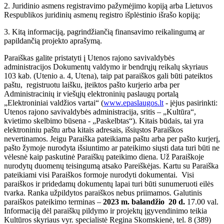
2. Juridinio asmens registravimo pažymėjimo kopiją arba Lietuvos
Respublikos juridinių asmenų registro išplėstinio išrašo kopiją;
3. Kitą informaciją, pagrindžiančią finansavimo reikalingumą ar
papildančią projekto aprašymą.
Paraiškas galite pristatyti į Utenos rajono savivaldybės
administracijos Dokumentų valdymo ir bendrųjų reikalų skyriaus
103 kab. (Utenio a. 4, Utena), taip pat paraiškos gali būti pateiktos
paštu, registruotu laišku, įteiktos pašto kurjerio arba per
Administracinių ir viešųjų elektroninių paslaugų portalą
„Elektroniniai valdžios vartai“ (
www.epaslaugos.lt
- įėjus pasirinkti:
Utenos rajono savivaldybės administracija, sritis – „Kultūra“,
kvietimo skelbimo būsena - „Paskelbtas“). Kitais būdais, tai yra
elektroniniu paštu arba kitais adresais, išsiųstos Paraiškos
nevertinamos. Jeigu Paraiška pateikiama paštu arba per pašto kurjerį,
pašto žymoje nurodyta išsiuntimo ar pateikimo siųsti data turi būti ne
vėlesnė kaip paskutinė Paraiškų pateikimo diena. Už Paraiškoje
nurodytų duomenų teisingumą atsako Pareiškėjas. Kartu su Paraiška
pateikiami visi Paraiškos formoje nurodyti dokumentai. Visi
paraiškos ir pridedamų dokumentų lapai turi būti sunumeruoti eilės
tvarka. Ranka užpildytos paraiškos nebus priimamos. Galutinis
paraiškos pateikimo terminas –
2023 m. balandžio 20 d.
17.00 val.
Informaciją dėl paraiškų pildymo ir projektų įgyvendinimo teikia
Kultūros skyriaus vyr. specialistė Regina Skomskienė, tel. 8 (389)