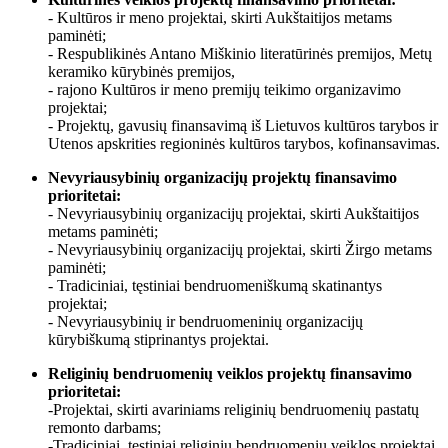
- Kultūros ir meno projektai, skirti Aukštaitijos metams
paminėti;
- Respublikinės Antano Miškinio literatūrinės premijos, Metų
keramiko kūrybinės premijos,
- rajono Kultūros ir meno premijų teikimo organizavimo
projektai;
- Projektų, gavusių finansavimą iš Lietuvos kultūros tarybos ir
Utenos apskrities regioninės kultūros tarybos, kofinansavimas.
Nevyriausybinių organizacijų projektų finansavimo
prioritetai:
- Nevyriausybinių organizacijų projektai, skirti Aukštaitijos
metams paminėti;
- Nevyriausybinių organizacijų projektai, skirti Žirgo metams
paminėti;
- Tradiciniai, tęstiniai bendruomeniškumą skatinantys
projektai;
- Nevyriausybinių ir bendruomeninių organizacijų
kūrybiškumą stiprinantys projektai.
Religinių bendruomenių veiklos projektų finansavimo
prioritetai:
-Projektai, skirti avariniams religinių bendruomenių pastatų
remonto darbams;
-Tradiciniai, tęstiniai religinių bendruomenių veiklos projektai.