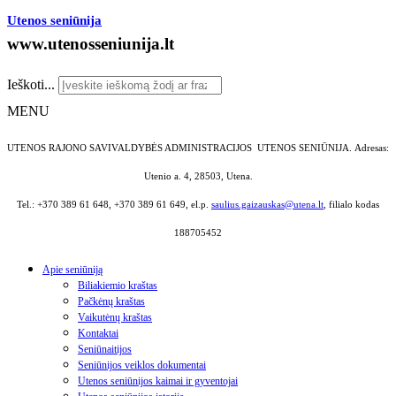
Utenos seniūnija
www.utenosseniunija.lt
Ieškoti...
MENU
UTENOS RAJONO SAVIVALDYBĖS ADMINISTRACIJOS UTENOS SENIŪNIJA.
Adresas:
Utenio a. 4, 28503, Utena.
Tel.: +370 389 61 648, +370 389 61 649, el.p.
saulius.gaizauskas@utena.lt
, filialo kodas
188705452
Apie seniūniją
Biliakiemio kraštas
Pačkėnų kraštas
Vaikutėnų kraštas
Kontaktai
Seniūnaitijos
Seniūnijos veiklos dokumentai
Utenos seniūnijos kaimai ir gyventojai