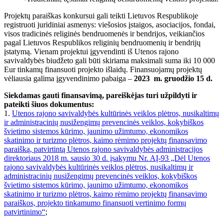
Projektų paraiškas konkursui gali teikti Lietuvos Respublikoje
registruoti juridiniai asmenys: viešosios įstaigos, asociacijos, fondai,
visos tradicinės religinės bendruomenės ir bendrijos, veikiančios
pagal Lietuvos Respublikos religinių bendruomenių ir bendrijų
įstatymą. Vienam projektui įgyvendinti iš Utenos rajono
savivaldybės biudžeto gali būti skiriama maksimali suma iki 10 000
Eur tinkamų finansuoti projekto išlaidų. Finansuojamų projektų
vėliausia galima įgyvendinimo pabaiga –
2023 m. gruodžio 15 d.
Siekdamas gauti finansavimą, pareiškėjas turi užpildyti ir
pateikti šiuos dokumentus:
1.
Utenos rajono savivaldybės kultūrinės veiklos plėtros, nusikaltimų
ir administracinių nusižengimų prevencinės veiklos, kokybiškos
švietimo sistemos kūrimo, jaunimo užimtumo, ekonomikos
skatinimo ir turizmo plėtros, kaimo rėmimo projektų finansavimo
paraišką, patvirtintą Utenos rajono savivaldybės administracijos
direktoriaus 2018 m. sausio 30 d. įsakymu Nr. AĮ-93 „Dėl Utenos
rajono savivaldybės kultūrinės veiklos plėtros, nusikaltimų ir
administracinių nusižengimų prevencinės veiklos, kokybiškos
švietimo sistemos kūrimo, jaunimo užimtumo, ekonomikos
skatinimo ir turizmo plėtros, kaimo rėmimo projektų finansavimo
paraiškos, projekto tinkamumo finansuoti vertinimo formų
patvirtinimo“
;