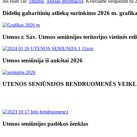
Jūs esate čia:
Titulinis
Aktuali informacija
Kviečiame susipažinti su 
Didelių gabaritinių atliekų surinkimo 2026 m. grafik
Utenos r. Sav. Utenos seniūnijos teritorijos vietinės re
Utenos seniūnija iš aukštai 2026
UTENOS SENIŪNIJOS BENDRUOMENĖS VEIK
Utenos seniūnijos padėkos ženklas