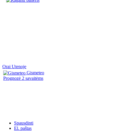
Orai Utenoje
Gismeteo
Prognozė 2 savaitėms
Spausdinti
El. paštas