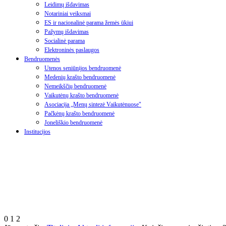
Leidimų išdavimas
Notariniai veiksmai
ES ir nacionalinė parama žemės ūkiui
Pažymų išdavimas
Socialinė parama
Elektroninės paslaugos
Bendruomenės
Utenos seniūnijos bendruomenė
Medenių krašto bendruomenė
Nemeikščių bendruomenė
Vaikutėnų krašto bendruomenė
Asociacija „Menų sintezė Vaikutėnuose"
Pačkėnų krašto bendruomenė
Joneliškio bendruomenė
Institucijos
0
1
2