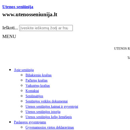
Utenos seniūnija
www.utenosseniunija.lt
Ieškoti...
MENU
UTENOS R
T
Apie seniūniją
Biliakiemio kraštas
Pačkėnų kraštas
Vaikutėnų kraštas
Kontaktai
Seniūnaitijos
Seniūnijos veiklos dokumentai
Utenos seniūnijos kaimai ir gyventojai
Utenos seniūnijos istorija
Utenos seniūnijos kelių žemėlapis
Paslaugos gyventojams
Gyvenamosios vietos deklaravimas