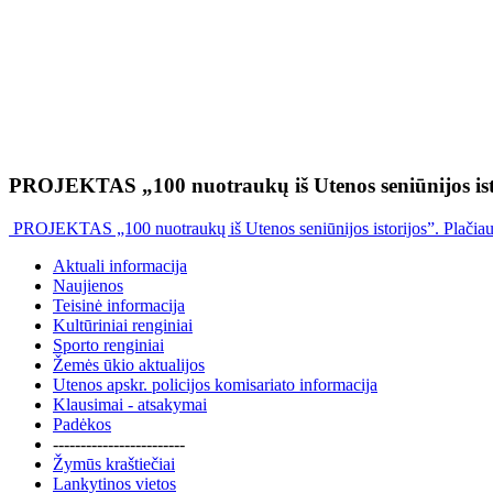
PROJEKTAS „100 nuotraukų iš Utenos seniūnijos ist
PROJEKTAS „100 nuotraukų iš Utenos seniūnijos istorijos”. Plačia
Aktuali informacija
Naujienos
Teisinė informacija
Kultūriniai renginiai
Sporto renginiai
Žemės ūkio aktualijos
Utenos apskr. policijos komisariato informacija
Klausimai - atsakymai
Padėkos
------------------------
Žymūs kraštiečiai
Lankytinos vietos