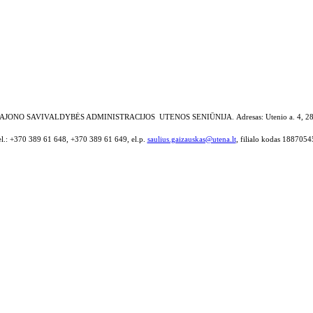
AJONO SAVIVALDYBĖS ADMINISTRACIJOS UTENOS SENIŪNIJA.
Adresas: Utenio a. 4, 2
el.: +370 389 61 648, +370 389 61 649, el.p.
saulius.gaizauskas@utena.lt
, filialo kodas 1887054