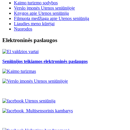
Kaimo turizmo sodybos
Verslo įmonės Utenos seniūnijoje
Knygos apie Utenos seniūniją
Filmuota medžiaga apie Utenos seniūniją
Liaudies meno kūrėjai
Nuorodos
Elektroninės paslaugos
Seniūnijos teikiamos elektroninės paslaugos
Utenos seniūnija
Multisensorinis kambarys