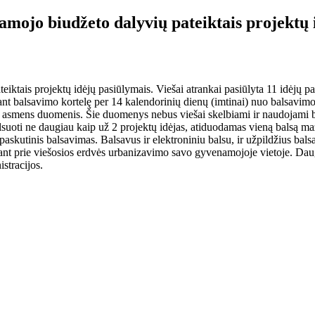
amojo biudžeto dalyvių pateiktais projektų 
ktais projektų idėjų pasiūlymais. Viešai atrankai pasiūlyta 11 idėjų p
dant balsavimo kortelę per 14 kalendorinių dienų (imtinai) nuo balsavim
i asmens duomenis. Šie duomenys nebus viešai skelbiami ir naudojami ba
lsuoti ne daugiau kaip už 2 projektų idėjas, atiduodamas vieną balsą mažo
 paskutinis balsavimas. Balsavus ir elektroniniu balsu, ir užpildžius bal
dedant prie viešosios erdvės urbanizavimo savo gyvenamojoje vietoje. Dau
stracijos.