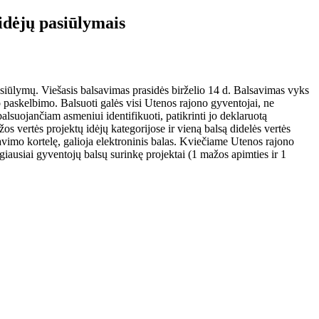
idėjų pasiūlymais
asiūlymų. Viešasis balsavimas prasidės birželio 14 d. Balsavimas vyks
o paskelbimo. Balsuoti galės visi Utenos rajono gyventojai, ne
lsuojančiam asmeniui identifikuoti, patikrinti jo deklaruotą
s vertės projektų idėjų kategorijose ir vieną balsą didelės vertės
savimo kortelę, galioja elektroninis balas. Kviečiame Utenos rajono
giausiai gyventojų balsų surinkę projektai (1 mažos apimties ir 1