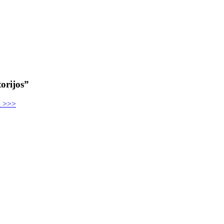
orijos”
u >>>