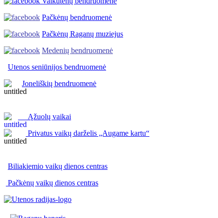
Vaikutėnų bendruomenė
Pačkėnų bendruomenė
Pačkėnų Raganų muziejus
Medenių bendruomenė
Utenos seniūnijos
bendruomenė
Joneliškių bendruomenė
Ąžuolų vaikai
Privatus vaikų darželis „Augame kartu“
Biliakiemio vaikų dienos centras
Pačkėnų vaikų dienos centras