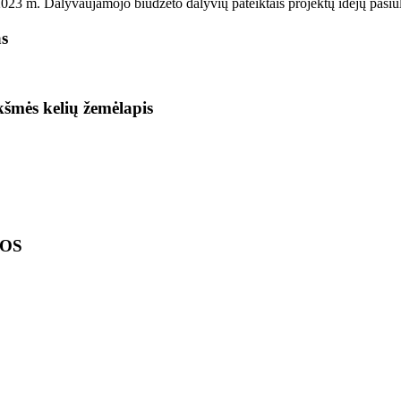
2023 m. Dalyvaujamojo biudžeto dalyvių pateiktais projektų idėjų pasi
as
ikšmės kelių žemėlapis
LOS