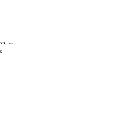
8503, Utena.
52