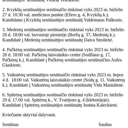
2. Kvyklių seniūnaitijos seniūnaičio rinkimai vyks 2023 m. birželio
27 d. 10:30 val. medicinos punkte (Ežero g. 4, Kvyklių k.).
Kandidatas į Kvyklių seniūnaitijos seniūnaitį Valdemaras Paškonis.
3. Medenių seniūnaitijos seniūnaičio rinkimai vyks 2023 m. birželio
26 d. 18:00 val. buvusioje pieninėje (Beržų g. 37, Medenių k.).
Kandidatė į Medenių seniūnaitijos seniūnaitę Daiva Strolienė.
4. Pačkėnų seniūnaitijos seniūnaičio rinkimai vyks 2023 m. birželio
28 d. 18:00 val. Pačkėnų laisvalaikio centre (Sodžiaus g. 17,
Pačkėnų k.). Kandidatė į Pačkėnų seniūnaitijos seniūnaičius Aušra
Glaskienė.
5. Vaikutėnų seniūnaitijos seniūnaičio rinkimai vyks 2023 m. liepos
4 d. 18:00 val. Vaikutėnų laisvalaikio centre (Sodų g. 11, Vaikutėnų
k.). Kandidatė į Vaikutėnų seniūnaitijos seniūnaitę Vida Masiulienė.
6. Spitrėnų seniūnaitijos seniūnaičio rinkimai vyks 2023 m. birželio
29 d. 17.00 val. Spitrėnų k., V. Tvarijono g. 4 (klebonijoje).
Kandidatė į Spitrėnų seniūnaitijos seniūnaitę Justina Kaleckienė.
Kviečiame aktyviai dalyvauti.
Seniūnas Saulius