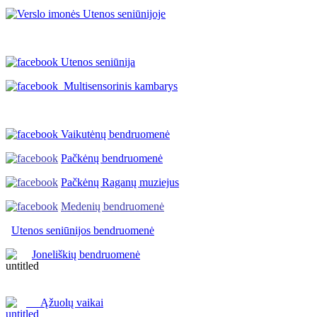
Utenos seniūnija
Multisensorinis kambarys
Vaikutėnų bendruomenė
Pačkėnų bendruomenė
Pačkėnų Raganų muziejus
Medenių bendruomenė
Utenos seniūnijos
bendruomenė
Joneliškių bendruomenė
Ąžuolų vaikai