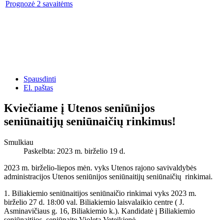
Prognozė 2 savaitėms
Spausdinti
El. paštas
Kviečiame į Utenos seniūnijos
seniūnaitijų seniūnaičių rinkimus!
Smulkiau
Paskelbta: 2023 m. birželio 19 d.
2023 m. birželio-liepos mėn. vyks Utenos rajono savivaldybės
administracijos Utenos seniūnijos seniūnaitijų seniūnaičių rinkimai.
1. Biliakiemio seniūnaitijos seniūnaičio rinkimai vyks 2023 m.
birželio 27 d. 18:00 val. Biliakiemio laisvalaikio centre ( J.
Asminavičiaus g. 16, Biliakiemio k.). Kandidatė į Biliakiemio
seniūnaitijos seniūnaitę Violeta Veteikienė.