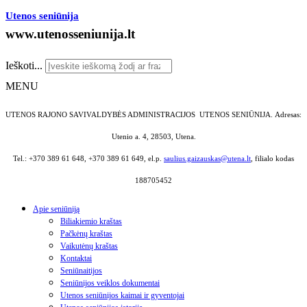
Utenos seniūnija
www.utenosseniunija.lt
Ieškoti...
MENU
UTENOS RAJONO SAVIVALDYBĖS ADMINISTRACIJOS UTENOS SENIŪNIJA.
Adresas:
Utenio a. 4, 28503, Utena.
Tel.: +370 389 61 648, +370 389 61 649, el.p.
saulius.gaizauskas@utena.lt
, filialo kodas
188705452
Apie seniūniją
Biliakiemio kraštas
Pačkėnų kraštas
Vaikutėnų kraštas
Kontaktai
Seniūnaitijos
Seniūnijos veiklos dokumentai
Utenos seniūnijos kaimai ir gyventojai