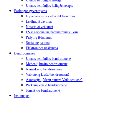
Utenos seniūnijos istorija
Utenos seniūnijos kelių žemėlapis
Paslaugos gyventojams
Gyvenamosios vietos deklaravimas
Leidimų išdavimas
Notariniai veiksmai
ES ir nacionalinė parama žemės ūkiui
Pažymų išdavimas
Socialinė parama
Elektroninės paslaugos
Bendruomenės
Utenos seniūnijos bendruomenė
Medenių krašto bendruomenė
Nemeikščių bendruomenė
Vaikutėnų krašto bendruomenė
Asociacija „Menų sintezė Vaikutėnuose"
Pačkėnų krašto bendruomenė
Joneliškio bendruomenė
Institucijos