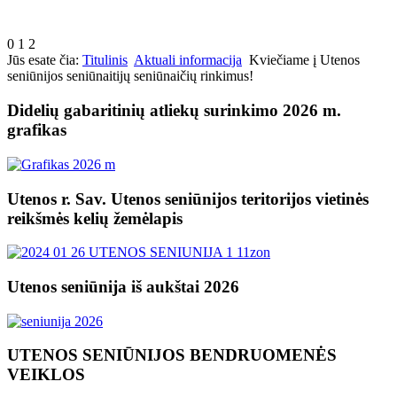
0
1
2
Jūs esate čia:
Titulinis
Aktuali informacija
Kviečiame į Utenos
seniūnijos seniūnaitijų seniūnaičių rinkimus!
Didelių gabaritinių atliekų surinkimo 2026 m.
grafikas
Utenos r. Sav. Utenos seniūnijos teritorijos vietinės
reikšmės kelių žemėlapis
Utenos seniūnija iš aukštai 2026
UTENOS SENIŪNIJOS BENDRUOMENĖS
VEIKLOS