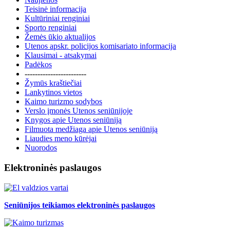
Teisinė informacija
Kultūriniai renginiai
Sporto renginiai
Žemės ūkio aktualijos
Utenos apskr. policijos komisariato informacija
Klausimai - atsakymai
Padėkos
------------------------
Žymūs kraštiečiai
Lankytinos vietos
Kaimo turizmo sodybos
Verslo įmonės Utenos seniūnijoje
Knygos apie Utenos seniūniją
Filmuota medžiaga apie Utenos seniūniją
Liaudies meno kūrėjai
Nuorodos
Elektroninės paslaugos
Seniūnijos teikiamos elektroninės paslaugos