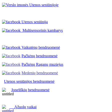
Utenos seniūnija
Multisensorinis kambarys
Vaikutėnų bendruomenė
Pačkėnų bendruomenė
Pačkėnų Raganų muziejus
Medenių bendruomenė
Utenos seniūnijos
bendruomenė
Joneliškių bendruomenė
Ąžuolų vaikai