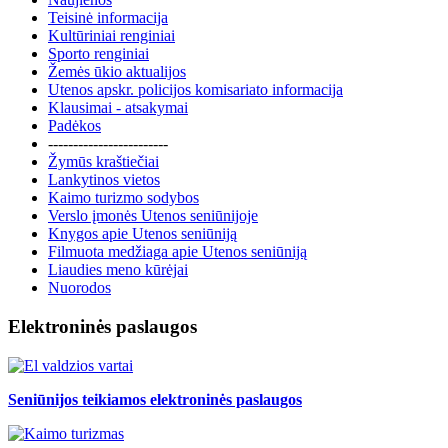
Teisinė informacija
Kultūriniai renginiai
Sporto renginiai
Žemės ūkio aktualijos
Utenos apskr. policijos komisariato informacija
Klausimai - atsakymai
Padėkos
------------------------
Žymūs kraštiečiai
Lankytinos vietos
Kaimo turizmo sodybos
Verslo įmonės Utenos seniūnijoje
Knygos apie Utenos seniūniją
Filmuota medžiaga apie Utenos seniūniją
Liaudies meno kūrėjai
Nuorodos
Elektroninės paslaugos
Seniūnijos teikiamos elektroninės paslaugos