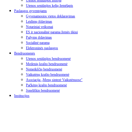
Utenos seniūnijos istorija
Utenos seniūnijos kelių žemėlapis
Paslaugos gyventojams
Gyvenamosios vietos deklaravimas
Leidimų išdavimas
Notariniai veiksmai
ES ir nacionalinė parama žemės ūkiui
Pažymų išdavimas
Socialinė parama
Elektroninės paslaugos
Bendruomenės
Utenos seniūnijos bendruomenė
Medenių krašto bendruomenė
Nemeikščių bendruomenė
Vaikutėnų krašto bendruomenė
Asociacija „Menų sintezė Vaikutėnuose"
Pačkėnų krašto bendruomenė
Joneliškio bendruomenė
Institucijos