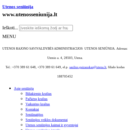
Utenos seniūnija
www.utenosseniunija.lt
Ieškoti...
MENU
UTENOS RAJONO SAVIVALDYBĖS ADMINISTRACIJOS UTENOS SENIŪNIJA.
Adresas:
Utenio a. 4, 28503, Utena.
Tel.: +370 389 61 648, +370 389 61 649, el.p.
saulius.gaizauskas@utena.lt
, filialo kodas
188705452
Apie seniūniją
Biliakiemio kraštas
Pačkėnų kraštas
Vaikutėnų kraštas
Kontaktai
Seniūnaitijos
Seniūnijos veiklos dokumentai
Utenos seniūnijos kaimai ir gyventojai