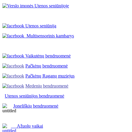
Utenos seniūnija
Multisensorinis kambarys
Vaikutėnų bendruomenė
Pačkėnų bendruomenė
Pačkėnų Raganų muziejus
Medenių bendruomenė
Utenos seniūnijos
bendruomenė
Joneliškių bendruomenė
Ąžuolų vaikai