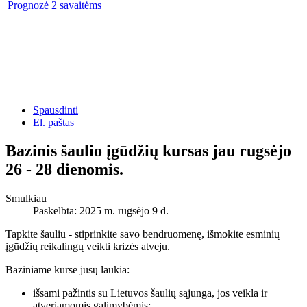
Prognozė 2 savaitėms
Spausdinti
El. paštas
Bazinis šaulio įgūdžių kursas jau rugsėjo
26 - 28 dienomis.
Smulkiau
Paskelbta: 2025 m. rugsėjo 9 d.
Tapkite šauliu - stiprinkite savo bendruomenę, išmokite esminių
įgūdžių reikalingų veikti krizės atveju.
Baziniame kurse jūsų laukia:
išsami pažintis su Lietuvos šaulių sąjunga, jos veikla ir
atveriamomis galimybėmis;