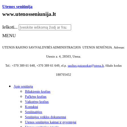
Utenos seniūnija
www.utenosseniunija.lt
Ieškoti...
MENU
UTENOS RAJONO SAVIVALDYBĖS ADMINISTRACIJOS UTENOS SENIŪNIJA.
Adresas:
Utenio a. 4, 28503, Utena.
Tel.: +370 389 61 648, +370 389 61 649, el.p.
saulius.gaizauskas@utena.lt
, filialo kodas
188705452
Apie seniūniją
Biliakiemio kraštas
Pačkėnų kraštas
Vaikutėnų kraštas
Kontaktai
Seniūnaitijos
Seniūnijos veiklos dokumentai
Utenos seniūnijos kaimai ir gyventojai