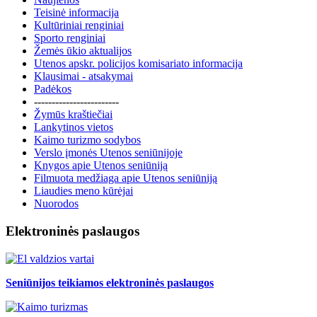
Teisinė informacija
Kultūriniai renginiai
Sporto renginiai
Žemės ūkio aktualijos
Utenos apskr. policijos komisariato informacija
Klausimai - atsakymai
Padėkos
------------------------
Žymūs kraštiečiai
Lankytinos vietos
Kaimo turizmo sodybos
Verslo įmonės Utenos seniūnijoje
Knygos apie Utenos seniūniją
Filmuota medžiaga apie Utenos seniūniją
Liaudies meno kūrėjai
Nuorodos
Elektroninės paslaugos
Seniūnijos teikiamos elektroninės paslaugos