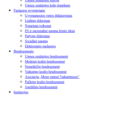
Utenos seniūnijos istorija
Utenos seniūnijos kelių žemėlapis
Paslaugos gyventojams
Gyvenamosios vietos deklaravimas
Leidimų išdavimas
Notariniai veiksmai
ES ir nacionalinė parama žemės ūkiui
Pažymų išdavimas
Socialinė parama
Elektroninės paslaugos
Bendruomenės
Utenos seniūnijos bendruomenė
Medenių krašto bendruomenė
Nemeikščių bendruomenė
Vaikutėnų krašto bendruomenė
Asociacija „Menų sintezė Vaikutėnuose"
Pačkėnų krašto bendruomenė
Joneliškio bendruomenė
Institucijos