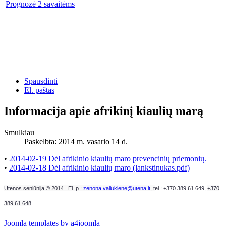
Prognozė 2 savaitėms
Spausdinti
El. paštas
Informacija apie afrikinį kiaulių marą
Smulkiau
Paskelbta: 2014 m. vasario 14 d.
•
2014-02-19 Dėl afrikinio kiaulių maro prevencinių priemonių.
•
2014-02-18 Dėl afrikinio kiaulių maro (lankstinukas.pdf)
Utenos seniūnija © 2014. El. p.:
zenona.valiukiene@utena.lt
, t
el.: +370 389 61 649,
+370
389 61 648
Joomla templates by a4joomla