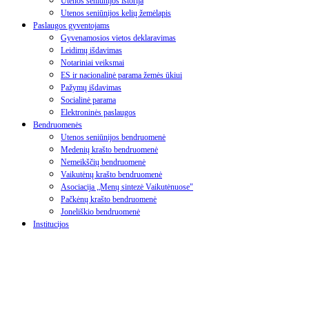
Utenos seniūnijos istorija
Utenos seniūnijos kelių žemėlapis
Paslaugos gyventojams
Gyvenamosios vietos deklaravimas
Leidimų išdavimas
Notariniai veiksmai
ES ir nacionalinė parama žemės ūkiui
Pažymų išdavimas
Socialinė parama
Elektroninės paslaugos
Bendruomenės
Utenos seniūnijos bendruomenė
Medenių krašto bendruomenė
Nemeikščių bendruomenė
Vaikutėnų krašto bendruomenė
Asociacija „Menų sintezė Vaikutėnuose"
Pačkėnų krašto bendruomenė
Joneliškio bendruomenė
Institucijos