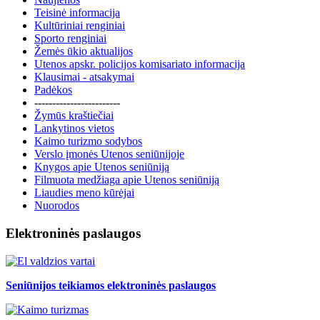
Teisinė informacija
Kultūriniai renginiai
Sporto renginiai
Žemės ūkio aktualijos
Utenos apskr. policijos komisariato informacija
Klausimai - atsakymai
Padėkos
------------------------
Žymūs kraštiečiai
Lankytinos vietos
Kaimo turizmo sodybos
Verslo įmonės Utenos seniūnijoje
Knygos apie Utenos seniūniją
Filmuota medžiaga apie Utenos seniūniją
Liaudies meno kūrėjai
Nuorodos
Elektroninės paslaugos
Seniūnijos teikiamos elektroninės paslaugos