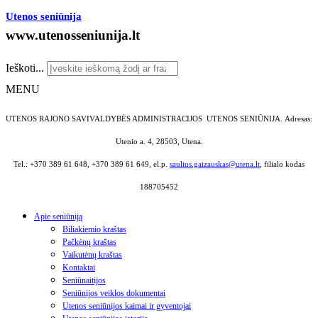
Utenos seniūnija
www.utenosseniunija.lt
Ieškoti...
MENU
UTENOS RAJONO SAVIVALDYBĖS ADMINISTRACIJOS UTENOS SENIŪNIJA.
Adresas:
Utenio a. 4, 28503, Utena.
Tel.: +370 389 61 648, +370 389 61 649, el.p.
saulius.gaizauskas@utena.lt
, filialo kodas
188705452
Apie seniūniją
Biliakiemio kraštas
Pačkėnų kraštas
Vaikutėnų kraštas
Kontaktai
Seniūnaitijos
Seniūnijos veiklos dokumentai
Utenos seniūnijos kaimai ir gyventojai