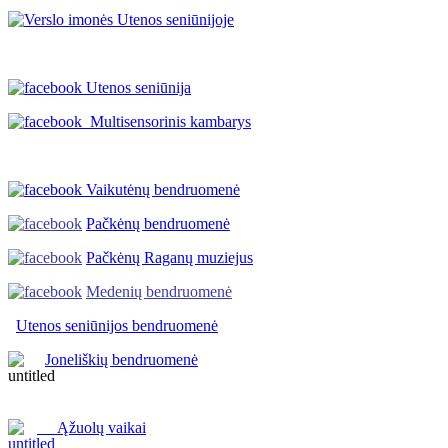
Utenos seniūnija
Multisensorinis kambarys
Vaikutėnų bendruomenė
Pačkėnų bendruomenė
Pačkėnų Raganų muziejus
Medenių bendruomenė
Utenos seniūnijos
bendruomenė
Joneliškių bendruomenė
Ąžuolų vaikai