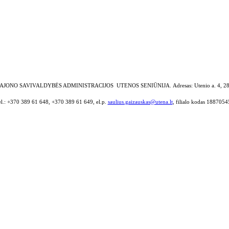
AJONO SAVIVALDYBĖS ADMINISTRACIJOS UTENOS SENIŪNIJA.
Adresas: Utenio a. 4, 2
el.: +370 389 61 648, +370 389 61 649, el.p.
saulius.gaizauskas@utena.lt
, filialo kodas 1887054