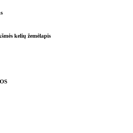
as
ikšmės kelių žemėlapis
LOS