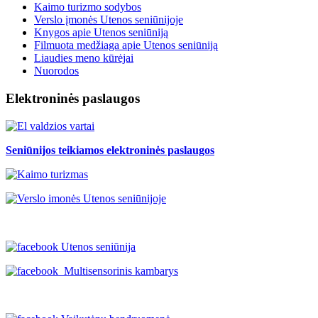
Kaimo turizmo sodybos
Verslo įmonės Utenos seniūnijoje
Knygos apie Utenos seniūniją
Filmuota medžiaga apie Utenos seniūniją
Liaudies meno kūrėjai
Nuorodos
Elektroninės paslaugos
Seniūnijos teikiamos elektroninės paslaugos
Utenos seniūnija
Multisensorinis kambarys