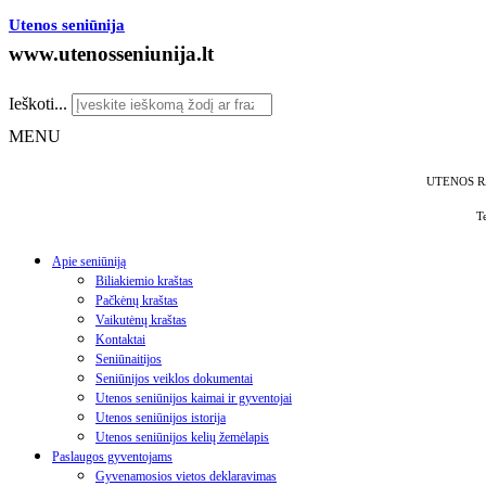
Utenos seniūnija
www.utenosseniunija.lt
Ieškoti...
MENU
UTENOS R
T
Apie seniūniją
Biliakiemio kraštas
Pačkėnų kraštas
Vaikutėnų kraštas
Kontaktai
Seniūnaitijos
Seniūnijos veiklos dokumentai
Utenos seniūnijos kaimai ir gyventojai
Utenos seniūnijos istorija
Utenos seniūnijos kelių žemėlapis
Paslaugos gyventojams
Gyvenamosios vietos deklaravimas