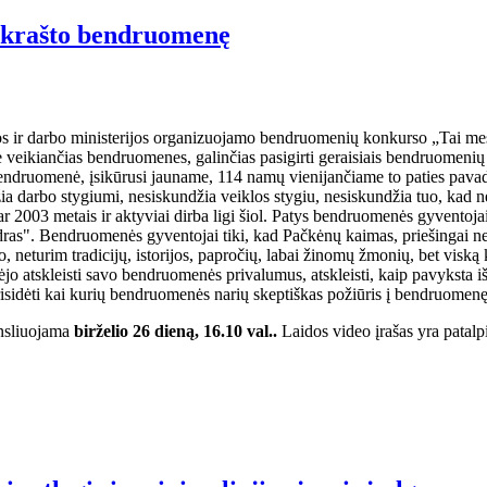
ų krašto bendruomenę
os ir darbo ministerijos organizuojamo bendruomenių konkurso „Tai me
eikiančias bendruomenes, galinčias pasigirti geraisiais bendruomenių ve
endruomenė, įsikūrusi jauname, 114 namų vienijančiame to paties pava
a darbo stygiumi, nesiskundžia veiklos stygiu, nesiskundžia tuo, kad nė
003 metais ir aktyviai dirba ligi šiol. Patys bendruomenės gyventojai d
andras". Bendruomenės gyventojai tiki, kad Pačkėnų kaimas, priešingai ne
 neturim tradicijų, istorijos, papročių, labai žinomų žmonių, bet visk
ėjo atskleisti savo bendruomenės privalumus, atskleisti, kaip pavyksta 
risidėti kai kurių bendruomenės narių skeptiškas požiūris į bendruomenę
ansliuojama
birželio 26 dieną, 16.10 val..
Laidos video įrašas yra patalp