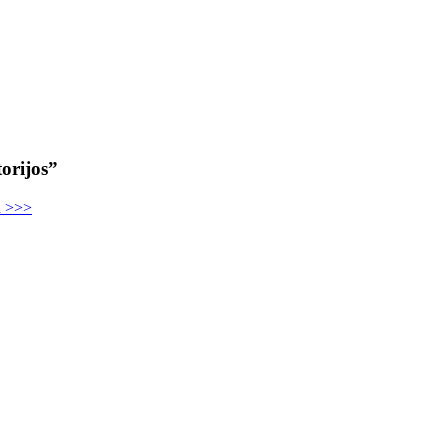
orijos”
u >>>