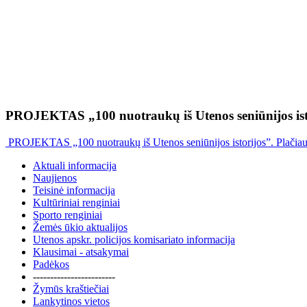
PROJEKTAS „100 nuotraukų iš Utenos seniūnijos ist
PROJEKTAS „100 nuotraukų iš Utenos seniūnijos istorijos”. Plačia
Aktuali informacija
Naujienos
Teisinė informacija
Kultūriniai renginiai
Sporto renginiai
Žemės ūkio aktualijos
Utenos apskr. policijos komisariato informacija
Klausimai - atsakymai
Padėkos
------------------------
Žymūs kraštiečiai
Lankytinos vietos