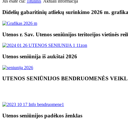
Jūs esate čia:
Titulinis
Aktuali informacija
Didelių gabaritinių atliekų surinkimo 2026 m. grafik
Utenos r. Sav. Utenos seniūnijos teritorijos vietinės re
Utenos seniūnija iš aukštai 2026
UTENOS SENIŪNIJOS BENDRUOMENĖS VEIK
Utenos seniūnijos padėkos ženklas