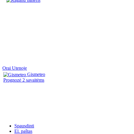
Orai Utenoje
Gismeteo
Prognozė 2 savaitėms
Spausdinti
El. paštas