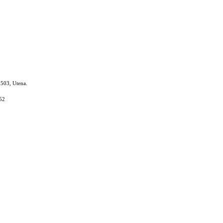
8503, Utena.
52