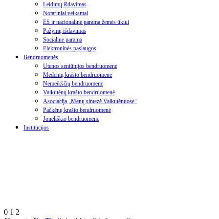
Leidimų išdavimas
Notariniai veiksmai
ES ir nacionalinė parama žemės ūkiui
Pažymų išdavimas
Socialinė parama
Elektroninės paslaugos
Bendruomenės
Utenos seniūnijos bendruomenė
Medenių krašto bendruomenė
Nemeikščių bendruomenė
Vaikutėnų krašto bendruomenė
Asociacija „Menų sintezė Vaikutėnuose"
Pačkėnų krašto bendruomenė
Joneliškio bendruomenė
Institucijos
0
1
2