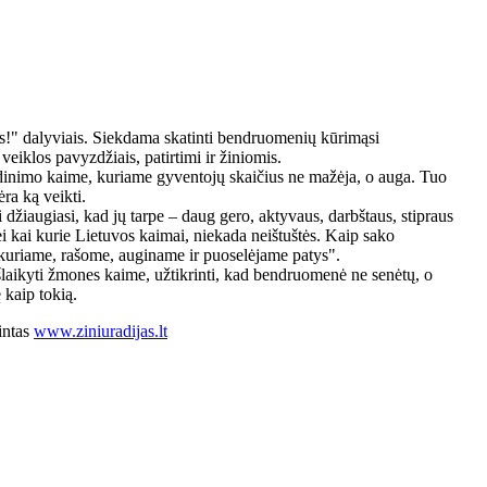
s!" dalyviais. Siekdama skatinti bendruomenių kūrimąsi
iklos pavyzdžiais, patirtimi ir žiniomis.
dinimo kaime, kuriame gyventojų skaičius ne mažėja, o auga. Tuo
ra ką veikti.
žiaugiasi, kad jų tarpe – daug gero, aktyvaus, darbštaus, stipraus
i kai kurie Lietuvos kaimai, niekada neištuštės. Kaip sako
ą kuriame, rašome, auginame ir puoselėjame patys".
išlaikyti žmones kaime, užtikrinti, kad bendruomenė ne senėtų, o
 kaip tokią.
intas
www.ziniuradijas.lt