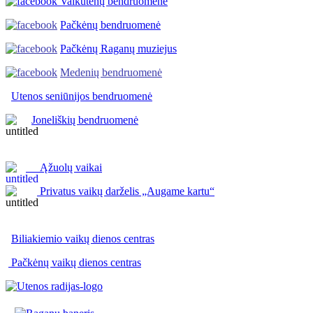
Vaikutėnų bendruomenė
Pačkėnų bendruomenė
Pačkėnų Raganų muziejus
Medenių bendruomenė
Utenos seniūnijos
bendruomenė
Joneliškių bendruomenė
Ąžuolų vaikai
Privatus vaikų darželis „Augame kartu“
Biliakiemio vaikų dienos centras
Pačkėnų vaikų dienos centras