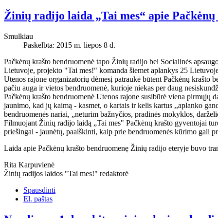
Žinių radijo laida „Tai mes“ apie Pačkėn
Smulkiau
Paskelbta: 2015 m. liepos 8 d.
Pačkėnų krašto bendruomenė tapo Žinių radijo bei Socialinės apsaug
Lietuvoje, projekto "Tai mes!" komanda šiemet aplankys 25 Lietuvoje v
Utenos rajone organizatorių dėmesį patraukė būtent Pačkėnų krašto b
pačiu auga ir vietos bendruomenė, kurioje niekas per daug nesiskundži
Pačkėnų krašto bendruomenė Utenos rajone susibūrė viena pirmųjų dar 2
jaunimo, kad jų kaimą - kasmet, o kartais ir kelis kartus ,,aplanko g
bendruomenės nariai, „neturim bažnyčios, pradinės mokyklos, darželio,
Filmuojant Žinių radijo laidą „Tai mes" Pačkėnų krašto gyventojai tur
priešingai - jaunėtų, paaiškinti, kaip prie bendruomenės kūrimo gali p
Laida apie Pačkėnų krašto bendruomenę Žinių radijo eteryje buvo tr
Rita Karpuvienė
Žinių radijos laidos "Tai mes!" redaktorė
Spausdinti
El. paštas