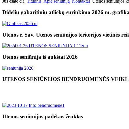
Jūs esate čia:
Titulinis
Apie seniūniją
Kontaktai
Utenos seniūnijos k
Didelių gabaritinių atliekų surinkimo 2026 m. grafik
Utenos r. Sav. Utenos seniūnijos teritorijos vietinės re
Utenos seniūnija iš aukštai 2026
UTENOS SENIŪNIJOS BENDRUOMENĖS VEIK
Utenos seniūnijos padėkos ženklas