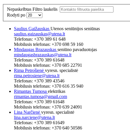
Nepaskelbtas
Filtro laukelis
Rodyti po
Saulius Gaižauskas
Utenos seniūnijos seniūnas
saulius.gaizauskas@utena.lt
Telefonas: +370 389 61 648
Mobilusis telefonas: +370 698 59 160
Mindaugas Brazauskas
seniūno pavaduotojas
mindaugasbrazauskas@utena.lt
Telefonas: +370 389 61648
Mobilusis telefonas: +370 685 22791
Rima Petrošienė
vyresn. specialistė
rima.petrosiene@utena.lt
Telefonas: +370 389 43546
Mobilusis telefonas: +370 616 35 940
Rimantas Tumosa
elektrikas
rimantas.tumosa@gmail.com
Telefonas: +370 389 61648
Mobilusis telefonas: +370 639 24091
Lina Narčienė
vyresn. specialistė
lina.narciene@utena.lt
Telefonas: +370 389 61649
Mobilusis telefonas: +370 640 50586