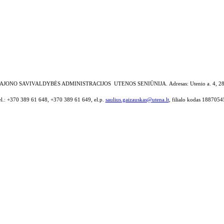
AJONO SAVIVALDYBĖS ADMINISTRACIJOS UTENOS SENIŪNIJA.
Adresas: Utenio a. 4, 2
el.: +370 389 61 648, +370 389 61 649, el.p.
saulius.gaizauskas@utena.lt
, filialo kodas 1887054