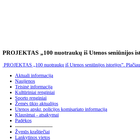
PROJEKTAS „100 nuotraukų iš Utenos seniūnijos ist
PROJEKTAS „100 nuotraukų iš Utenos seniūnijos istorijos”. Plačia
Aktuali informacija
Naujienos
Teisinė informacija
Kultūriniai renginiai
Sporto renginiai
Žemės ūkio aktualijos
Utenos apskr. policijos komisariato informacija
Klausimai - atsakymai
Padėkos
------------------------
Žymūs kraštiečiai
Lankytinos vietos