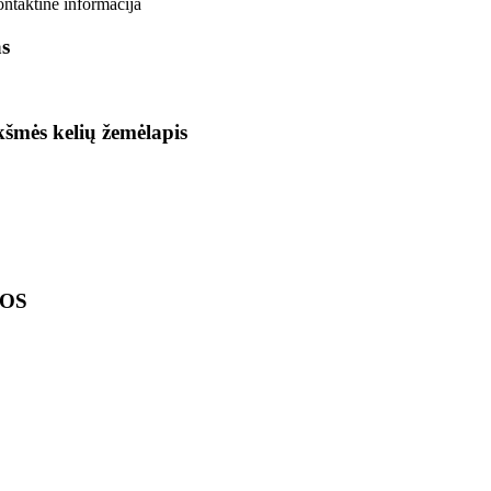
ontaktinė informacija
as
ikšmės kelių žemėlapis
LOS