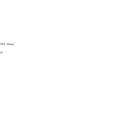
8503, Utena.
52