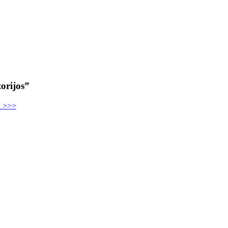
orijos”
u >>>