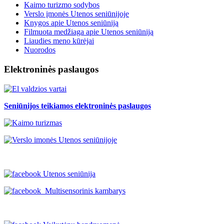
Kaimo turizmo sodybos
Verslo įmonės Utenos seniūnijoje
Knygos apie Utenos seniūniją
Filmuota medžiaga apie Utenos seniūniją
Liaudies meno kūrėjai
Nuorodos
Elektroninės paslaugos
Seniūnijos teikiamos elektroninės paslaugos
Utenos seniūnija
Multisensorinis kambarys