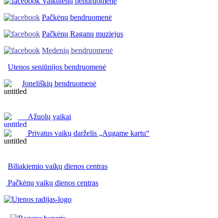
Vaikutėnų bendruomenė
Pačkėnų bendruomenė
Pačkėnų Raganų muziejus
Medenių bendruomenė
Utenos seniūnijos
bendruomenė
Joneliškių bendruomenė
Ąžuolų vaikai
Privatus vaikų darželis „Augame kartu“
Biliakiemio vaikų dienos centras
Pačkėnų vaikų dienos centras