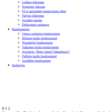
Leidimų išdavimas
Notariniai veiksmai
ES ir nacionalinė parama žemės ūkiui
Pažymų išdavimas
Socialinė parama
Elektroninės paslaugos
Bendruomenės
Utenos seniūnijos bendruomenė
Medenių krašto bendruomenė
Nemeikščių bendruomenė
Vaikutėnų krašto bendruomenė
Asociacija „Menų sintezė Vaikutėnuose"
Pačkėnų krašto bendruomenė
Joneliškio bendruomenė
Institucijos
0
1
2