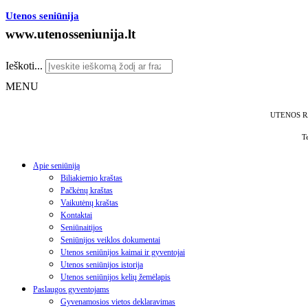
Utenos seniūnija
www.utenosseniunija.lt
Ieškoti...
MENU
UTENOS R
T
Apie seniūniją
Biliakiemio kraštas
Pačkėnų kraštas
Vaikutėnų kraštas
Kontaktai
Seniūnaitijos
Seniūnijos veiklos dokumentai
Utenos seniūnijos kaimai ir gyventojai
Utenos seniūnijos istorija
Utenos seniūnijos kelių žemėlapis
Paslaugos gyventojams
Gyvenamosios vietos deklaravimas