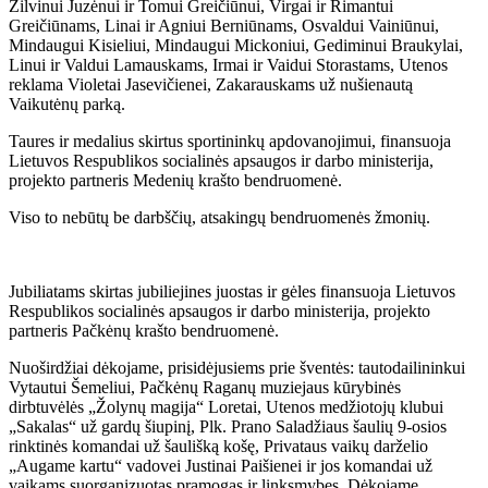
Žilvinui Juzėnui ir Tomui Greičiūnui, Virgai ir Rimantui
Greičiūnams, Linai ir Agniui Berniūnams, Osvaldui Vainiūnui,
Mindaugui Kisieliui, Mindaugui Mickoniui, Gediminui Braukylai,
Linui ir Valdui Lamauskams, Irmai ir Vaidui Storastams, Utenos
reklama Violetai Jasevičienei, Zakarauskams už nušienautą
Vaikutėnų parką.
Taures ir medalius skirtus sportininkų apdovanojimui, finansuoja
Lietuvos Respublikos socialinės apsaugos ir darbo ministerija,
projekto partneris Medenių krašto bendruomenė.
Viso to nebūtų be darbščių, atsakingų bendruomenės žmonių.
Jubiliatams skirtas jubiliejines juostas ir gėles finansuoja Lietuvos
Respublikos socialinės apsaugos ir darbo ministerija, projekto
partneris Pačkėnų krašto bendruomenė.
Nuoširdžiai dėkojame, prisidėjusiems prie šventės: tautodailininkui
Vytautui Šemeliui, Pačkėnų Raganų muziejaus kūrybinės
dirbtuvėlės „Žolynų magija“ Loretai, Utenos medžiotojų klubui
„Sakalas“ už gardų šiupinį, Plk. Prano Saladžiaus šaulių 9-osios
rinktinės komandai už šaulišką košę, Privataus vaikų darželio
„Augame kartu“ vadovei Justinai Paišienei ir jos komandai už
vaikams suorganizuotas pramogas ir linksmybes. Dėkojame