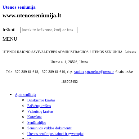
Utenos seniūnija
www.utenosseniunija.lt
Ieškoti...
MENU
UTENOS RAJONO SAVIVALDYBĖS ADMINISTRACIJOS UTENOS SENIŪNIJA.
Adresas:
Utenio a. 4, 28503, Utena.
Tel.: +370 389 61 648, +370 389 61 649, el.p.
saulius.gaizauskas@utena.lt
, filialo kodas
188705452
Apie seniūniją
Biliakiemio kraštas
Pačkėnų kraštas
Vaikutėnų kraštas
Kontaktai
Seniūnaitijos
Seniūnijos veiklos dokumentai
Utenos seniūnijos kaimai ir gyventojai