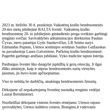
2023 m. birželio 30 d. praskriejo Vaikutėnų krašto bendruomenės
20-ties metų jubiliejinė BALTA šventė. Vaikutėnų krašto
bendruomenę 20- to jubiliejinio gimtadienio proga sveikino garbingi
renginio svečiai: Savivaldybės administracijos direktorius Paulius
Čyvas, mero patarėjas Gytis Stankevičius, LR Seimo narys
Edmundas Pupinis, Utenos seniūnijos seniūnas Saulius Gaižauskas
su pavaduotoja Laura Gaiveniene, Pačkėnų krašto bendruomenė.
Pagerbti garbingo amžiaus jubiliatai. Vyko tradicine tapusi loterija.
Pasibaigus šventei liko daugybė įspūdžių ir gerų emocijų. Ji ilgai
išliks atmintyje, kaip ir stiprus bendruomenės narių vienybės
jausmas, jis buvo kone apčiuopiamas.
Viso to nebūtų be darbščių, atsakingų bendruomenės žmonių.
Dėkojame už nepakartojamą šventinę nuotaiką renginio vedėjai
Laurai Berniūnienei.
Nuoširdžiai dėkojame visiems šventės rėmėjams: Utenos rajono
savivaldybei, Utenos kultūros centrui, Branginu.lt vadovams