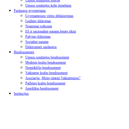
Utenos seniūnijos istorija
Utenos seniūnijos kelių žemėlapis
Paslaugos gyventojams
Gyvenamosios vietos deklaravimas
Leidimų išdavimas
Notariniai veiksmai
ES ir nacionalinė parama žemės ūkiui
Pažymų išdavimas
Socialinė parama
Elektroninės paslaugos
Bendruomenės
Utenos seniūnijos bendruomenė
Medenių krašto bendruomenė
Nemeikščių bendruomenė
Vaikutėnų krašto bendruomenė
Asociacija „Menų sintezė Vaikutėnuose"
Pačkėnų krašto bendruomenė
Joneliškio bendruomenė
Institucijos