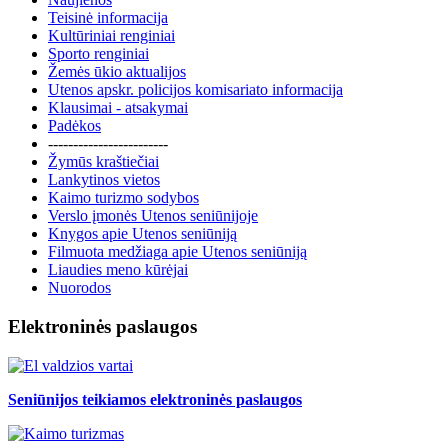
Teisinė informacija
Kultūriniai renginiai
Sporto renginiai
Žemės ūkio aktualijos
Utenos apskr. policijos komisariato informacija
Klausimai - atsakymai
Padėkos
------------------------
Žymūs kraštiečiai
Lankytinos vietos
Kaimo turizmo sodybos
Verslo įmonės Utenos seniūnijoje
Knygos apie Utenos seniūniją
Filmuota medžiaga apie Utenos seniūniją
Liaudies meno kūrėjai
Nuorodos
Elektroninės paslaugos
Seniūnijos teikiamos elektroninės paslaugos