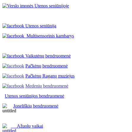
Utenos seniūnija
Multisensorinis kambarys
Vaikutėnų bendruomenė
Pačkėnų bendruomenė
Pačkėnų Raganų muziejus
Medenių bendruomenė
Utenos seniūnijos
bendruomenė
Joneliškių bendruomenė
Ąžuolų vaikai