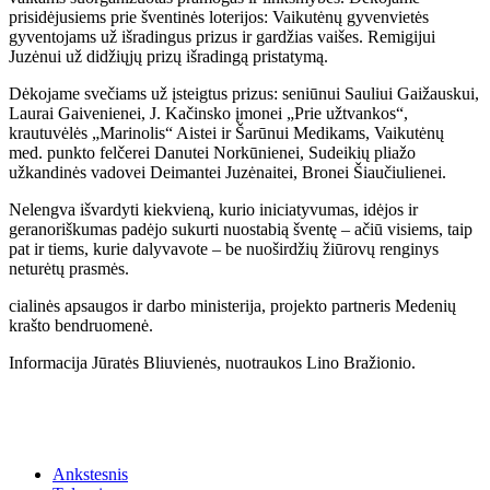
prisidėjusiems prie šventinės loterijos: Vaikutėnų gyvenvietės
gyventojams už išradingus prizus ir gardžias vaišes. Remigijui
Juzėnui už didžiųjų prizų išradingą pristatymą.
Dėkojame svečiams už įsteigtus prizus: seniūnui Sauliui Gaižauskui,
Laurai Gaivenienei, J. Kačinsko įmonei „Prie užtvankos“,
krautuvėlės „Marinolis“ Aistei ir Šarūnui Medikams, Vaikutėnų
med. punkto felčerei Danutei Norkūnienei, Sudeikių pliažo
užkandinės vadovei Deimantei Juzėnaitei, Bronei Šiaučiulienei.
Nelengva išvardyti kiekvieną, kurio iniciatyvumas, idėjos ir
geranoriškumas padėjo sukurti nuostabią šventę – ačiū visiems, taip
pat ir tiems, kurie dalyvavote – be nuoširdžių žiūrovų renginys
neturėtų prasmės.
cialinės apsaugos ir darbo ministerija, projekto partneris Medenių
krašto bendruomenė.
Informacija Jūratės Bliuvienės, nuotraukos Lino Bražionio.
Ankstesnis