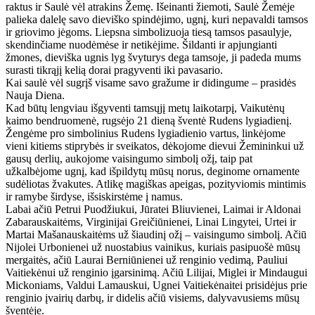
raktus ir Saulė vėl atrakins Žemę. Išeinanti žiemoti, Saulė Žemėje
palieka dalelę savo dieviško spindėjimo, ugnį, kuri nepavaldi tamsos
ir griovimo jėgoms. Liepsna simbolizuoja tiesą tamsos pasaulyje,
skendinčiame nuodėmėse ir netikėjime. Šildanti ir apjungianti
žmones, dieviška ugnis lyg švyturys dega tamsoje, ji padeda mums
surasti tikrąjį kelią dorai pragyventi iki pavasario.
Kai saulė vėl sugrįš visame savo gražume ir didingume – prasidės
Nauja Diena.
Kad būtų lengviau išgyventi tamsųjį metų laikotarpį, Vaikutėnų
kaimo bendruomenė, rugsėjo 21 dieną šventė Rudens lygiadienį.
Žengėme pro simbolinius Rudens lygiadienio vartus, linkėjome
vieni kitiems stiprybės ir sveikatos, dėkojome dievui Žemininkui už
gausų derlių, aukojome vaisingumo simbolį ožį, taip pat
užkalbėjome ugnį, kad išpildytų mūsų norus, deginome ornamente
sudėliotas žvakutes. Atlikę magiškas apeigas, pozityviomis mintimis
ir ramybe širdyse, išsiskirstėme į namus.
Labai ačiū Petrui Puodžiukui, Jūratei Bliuvienei, Laimai ir Aldonai
Zabarauskaitėms, Virginijai Greičiūnienei, Linai Lingytei, Urtei ir
Martai Mašanauskaitėms už šiaudinį ožį – vaisingumo simbolį. Ačiū
Nijolei Urbonienei už nuostabius vainikus, kuriais pasipuošė mūsų
mergaitės, ačiū Laurai Berniūnienei už renginio vedimą, Pauliui
Vaitiekėnui už renginio įgarsinimą. Ačiū Lilijai, Miglei ir Mindaugui
Mickoniams, Valdui Lamauskui, Ugnei Vaitiekėnaitei prisidėjus prie
renginio įvairių darbų, ir didelis ačiū visiems, dalyvavusiems mūsų
šventėje.