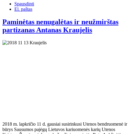
Spausdinti
El. paštas
Paminėtas nenugalėtas ir neužmirštas
partizanas Antanas Kraujelis
2018 m. lapkričio 11 d. gausiai susirinkusi Utenos bendruomenė ir
būrys Sausumos pajėgų Lietuvos kariuomenės karių Utenos