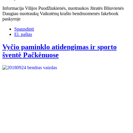
Informacija Vilijos Puodžiukienės, nuotraukos Jūratės Bliuvienės
Daugiau nuotraukų Vaikutėnų krašto bendruomenės fakebook
paskyroje
Spausdinti
El. paštas
Vyčio paminklo atidengimas ir sporto
šventė Pačkėnuose