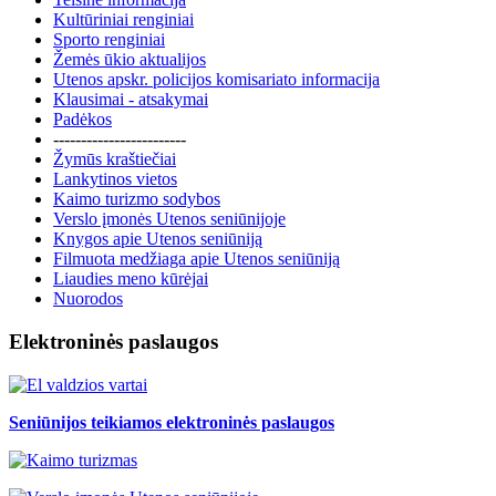
Kultūriniai renginiai
Sporto renginiai
Žemės ūkio aktualijos
Utenos apskr. policijos komisariato informacija
Klausimai - atsakymai
Padėkos
------------------------
Žymūs kraštiečiai
Lankytinos vietos
Kaimo turizmo sodybos
Verslo įmonės Utenos seniūnijoje
Knygos apie Utenos seniūniją
Filmuota medžiaga apie Utenos seniūniją
Liaudies meno kūrėjai
Nuorodos
Elektroninės paslaugos
Seniūnijos teikiamos elektroninės paslaugos