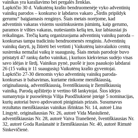
vainikas yra karaliavimo bei pergalės ženklas.
Lapkričio 30 d. Vaikutėnų krašto bendruomenėje vyko adventinių
vainikų parodos – konkurso ir labdaros vakaro „Širdis pripildyk
gerumu“ baigiamasis renginys. Šiais metais norėjome, kad
adventinis vakaras visiems susirinkusiems įsimintų, kaip gerumo,
paramos ir vilties vakaras, nutiesiantis kelią ten, kur labiausiai jis
reikalingas. Trečią kartą organizuojama adventinių vainikų paroda –
konkursas tampa tradiciniu bendruomenės renginiu. Adventinių
vainikų daryti, jų žiūrėti bei vertinti į Vaikutėnų laisvalaikio centrą
susirenka nemažai vaikų ir suaugusių. Šiais metais parodoje buvo
pristatyti 47 rankų darbo vainikai, į kuriuos kiekvienas sudėjo visas
savo idėjas ir širdį. Vainikus pynė, puošė ir juos paaukojo labdarai
26 (15 vaikų ir 11 suaugusių) Vaikutėnų krašto gyventojai.
Lapkričio 27-30 dienomis vyko adventinių vainikų paroda-
konkursas ir balsavimas, kuriame rinkome meniškiausią,
originaliausią, adventiškiausią, šventiškiausią ir žiemiškiausią
vainiką. Parodą apžiūrėjo ir vertino 68 lankytojai. Šios idėjos
sumanytoja ir puoselėtoja Vilija Puodžiukienė įsteigė 5 nominacijas,
kurių autoriai buvo apdovanoti piniginiais prizais. Susumavus
rezultatus meniškiausias vainikas išrinktas Nr. 14, autorė Lina
Lingytė, originaliausias Nr. 26, autorė Vida Masiulienė,
adventiškiausias Nr. 28, autorė Vaiva Tranelienė, šventiškiausias Nr.
32, autorė Goda Raslanaitė ir žiemiškiausias Nr. 40, autorė Rimutė
Sinkevičienė.