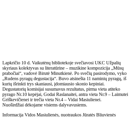
Lapkričio 10 d. Vaikutėnų bibliotekoje svečiavosi UKC Užpalių
skyriaus kolektyvas su literatūrine – muzikine kompozicija „Mūsų
prabočiai“, vadovė Birutė Minutkienė. Po svečių pasirodymo, vyko
„Rudens pyragų degustacija“. Buvo atsinešta 11 naminių pyragų, iš
kurių išrinkti trys skaniausi, įdomiausio skonio kepiniai.
Degustatorių komisijai susumavus rezultatus, pirma vieta atiteko
pyrago Nr.10 kepėjai, Godai Raslanaitei, antra vieta Nr.9 – Laimutei
Griškevičienei ir trečia vieta Nr.4 – Vidai Masiulienei.
Nuoširdžiai dėkojame visiems dalyvavusiems.
Informacija Vidos Masiulienės, nuotraukos Jūratės Bliuvienės