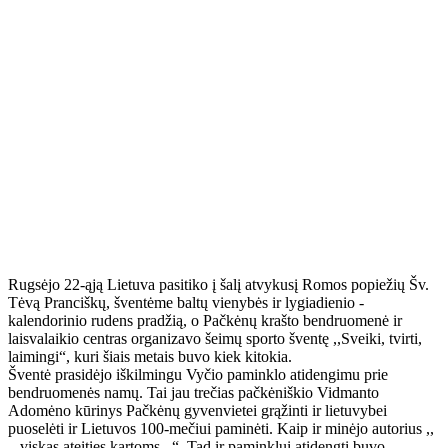
Rugsėjo 22-ąją Lietuva pasitiko į šalį atvykusį Romos popiežių Šv.
Tėvą Pranciškų, šventėme baltų vienybės ir lygiadienio -
kalendorinio rudens pradžią, o Pačkėnų krašto bendruomenė ir
laisvalaikio centras organizavo šeimų sporto šventę ,,Sveiki, tvirti,
laimingi“, kuri šiais metais buvo kiek kitokia.
Šventė prasidėjo iškilmingu Vyčio paminklo atidengimu prie
bendruomenės namų. Tai jau trečias pačkėniškio Vidmanto
Adomėno kūrinys Pačkėnų gyvenvietei grąžinti ir lietuvybei
puoselėti ir Lietuvos 100-mečiui paminėti. Kaip ir minėjo autorius ,,
...viskas ateities kartoms...“. Tad ir paminklui atidengti buvo