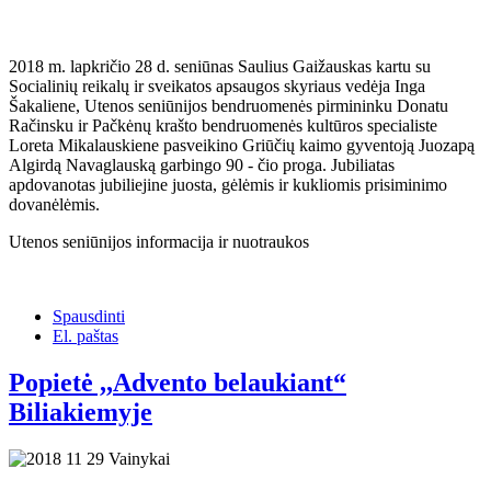
2018 m. lapkričio 28 d. seniūnas Saulius Gaižauskas kartu su
Socialinių reikalų ir sveikatos apsaugos skyriaus vedėja Inga
Šakaliene, Utenos seniūnijos bendruomenės pirmininku Donatu
Račinsku ir Pačkėnų krašto bendruomenės kultūros specialiste
Loreta Mikalauskiene pasveikino Griūčių kaimo gyventoją Juozapą
Algirdą Navaglauską garbingo 90 - čio proga. Jubiliatas
apdovanotas jubiliejine juosta, gėlėmis ir kukliomis prisiminimo
dovanėlėmis.
Utenos seniūnijos informacija ir nuotraukos
Spausdinti
El. paštas
Popietė ,,Advento belaukiant“
Biliakiemyje