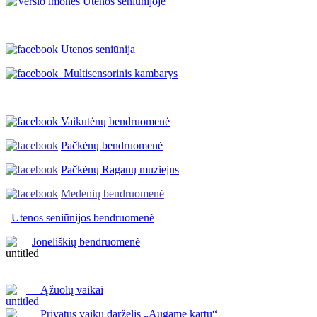
Utenos seniūnija
Multisensorinis kambarys
Vaikutėnų bendruomenė
Pačkėnų bendruomenė
Pačkėnų Raganų muziejus
Medenių bendruomenė
Utenos seniūnijos
bendruomenė
Joneliškių bendruomenė
Ąžuolų vaikai
Privatus vaikų darželis „Augame kartu“