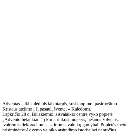
Adventas – iki kalėdinis laikotarpis, susikaupimo, pasiruošimo
Kristaus atėjimo į šį pasaulį šventei – Kalėdoms.
Lapkričio 28 d. Biliakiemio laisvalaikio centre vyko popietė
„Advento belaukiant“ į kurią rinkosi moterys, nešinos žolynais,
įvairiomis dekoracijomis, skirtomis vainikų gamybai. Popietės metu
prisiminėme Advento vainiko atsiradimo istoriją bei papročius.