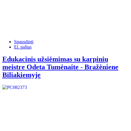
Spausdinti
El. paštas
Edukacinis užsiėmimas su karpinių
meistre Odeta Tumėnaite - Bražėniene
Biliakiemyje