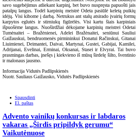
savo sugebėjimus atliekant karpinį, bet buvo nuspręsta papuošti jais
patalpų langus. Todėl karpinių meistrė Odeta pasiūlė keletą puikių
idėjų. Visi kibome į darbą. Netrukus ant stalų atsirado įvairių formų
karpytos eglutės ir stirniukų figūrėlės. Visi kartu šiais karpiniais
išpuošėme langus. Nuoširdžiai dėkojame karpinių meistrei Odetai
Tumėnaitei – Bražėnienei, Adelei Bražėnaitei, seniūnui Sauliui
Gaižauskui, bendruomenės pirmininkui Donatui Račinskui, Gitanai
Liuimienei, Deimantei, Daivai, Martynai, Gustei, Gabijai, Kamilei,
Adrijanai, Evelinai, Erminai, Oksanai, Stasei ir Elvyrai. Tai buvo
prasmingas darbas, įnešęs į kiekvieno iš mūsų širdelę šilto, šventinio
ir malonaus jausmo.
Informacija Vidutės Padlipskienės
Nuotr. Sauliaus Gaižausko, Vidutės Padlipskienės
Spausdinti
El. paštas
Advento vainikų konkursas ir labdaros
vakaras „Širdis pripildyk gerumu“
Vaikutėnuose