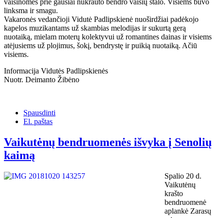
vaišinomės prie gausiai nukrauto bendro vaišių stalo. Visiems buvo
linksma ir smagu.
Vakaronės vedančioji Vidutė Padlipskienė nuoširdžiai padėkojo
kapelos muzikantams už skambias melodijas ir sukurtą gerą
nuotaiką, mielam moterų kolektyvui už romantines dainas ir visiems
atėjusiems už plojimus, šokį, bendrystę ir puikią nuotaiką. Ačiū
visiems.
Informacija Vidutės Padlipskienės
Nuotr. Deimanto Žibėno
Spausdinti
El. paštas
Vaikutėnų bendruomenės išvyka į Senolių
kaimą
Spalio 20 d.
Vaikutėnų
krašto
bendruomenė
aplankė Zarasų