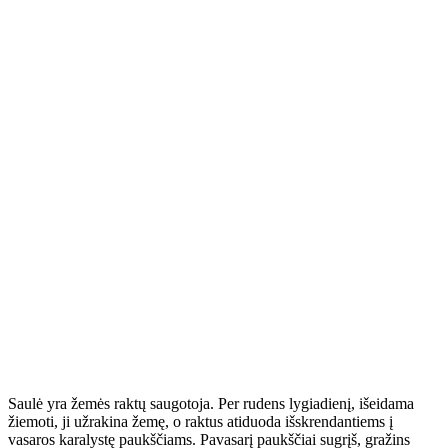
Saulė yra žemės raktų saugotoja. Per rudens lygiadienį, išeidama
žiemoti, ji užrakina žemę, o raktus atiduoda išskrendantiems į
vasaros karalystę paukščiams. Pavasarį paukščiai sugrįš, gražins