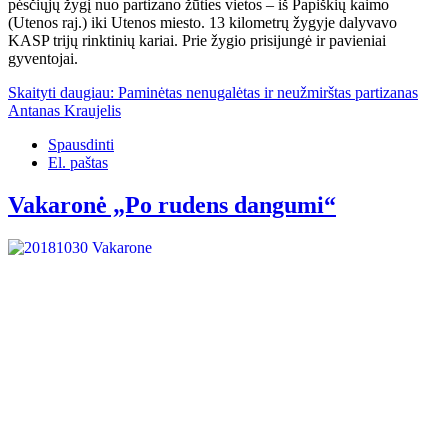
pėsčiųjų žygį nuo partizano žūties vietos – iš Papiškių kaimo
(Utenos raj.) iki Utenos miesto. 13 kilometrų žygyje dalyvavo
KASP trijų rinktinių kariai. Prie žygio prisijungė ir pavieniai
gyventojai.
Skaityti daugiau: Paminėtas nenugalėtas ir neužmirštas partizanas
Antanas Kraujelis
Spausdinti
El. paštas
Vakaronė „Po rudens dangumi“