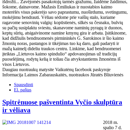
išdrožti... Žavėjomės pasakotojų tarmės gražumu, žaidėme žaidimus,
šokome, dainavome. Mažasis Emiliukas ir nuostabios kaimo
moterėlės visus pakerėjo savo paprastumu, nuoširdumu, svetingumu,
mokėjimu bendrauti. Vėliau sėdome prie vaišių stalo, kuriame
ragavome senovinių valgių: kopūstienės, silkės su česnaku, bulvių
su pačių susiplaktu sviestu, skanavome naminių pyragų ir duonos,
keptų sūrių, atsigaivinome namine kmynų gira ir arbata. Įsitikinome,
kad didžiulis bendruomenės pirmininkės G. Sarokinos ir šio kaimo
žmonių noras, pastangos ir tikėjimas tuo ką daro, gali padaryti ir
mažą kaimelį dideliu traukos centru. Linkime, kad bendruomenei
įteiktas „Lietuvos kaimo spindulio“ apdovanojimas už tradicijų
puoselėjimą, rodytų kelią ir toliau čia atvykstantiems žmonėms iš
visos Lietuvos.
Daugiau nuotraukų matysite Vaikutėnų facebook paskyroje
Informacija Laimos Zabarauskaitės, nuotraukos Jūratės Bliuvienės
Spausdinti
El. paštas
Spitrėnuose pašventinta Vyčio skulptūra
ir vėliava
2018 m.
spalio 7 d.