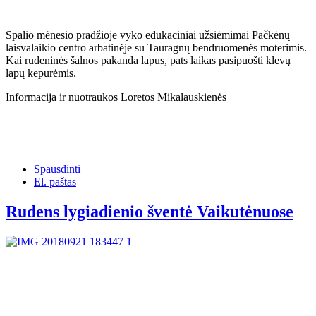
Spalio mėnesio pradžioje vyko edukaciniai užsiėmimai Pačkėnų
laisvalaikio centro arbatinėje su Tauragnų bendruomenės moterimis.
Kai rudeninės šalnos pakanda lapus, pats laikas pasipuošti klevų
lapų kepurėmis.
Informacija ir nuotraukos Loretos Mikalauskienės
Spausdinti
El. paštas
Rudens lygiadienio šventė Vaikutėnuose