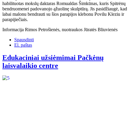
habilituotas mokslų daktaras Romualdas Šimkūnas, kuris Spitrėnų
bendruomenei padovanojo ąžuolinę skulptūrą. Jis pasidžiaugė, kad
labai malonu bendrauti su šios parapijos klebonu Povilu Kleziu ir
parapijiečiais.
Informacija Rimos Petrošienės, nuotraukos Jūratės Bliuvienės
Spausdinti
El. paštas
Edukaciniai užsiėmimai Pačkėnų
laisvalaikio centre