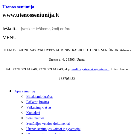
Utenos seniūnija
www.utenosseniunija.lt
Ieškoti...
MENU
UTENOS RAJONO SAVIVALDYBĖS ADMINISTRACIJOS UTENOS SENIŪNIJA.
Adresas:
Utenio a. 4, 28503, Utena.
Tel.: +370 389 61 648, +370 389 61 649, el.p.
saulius.gaizauskas@utena.lt
, filialo kodas
188705452
Apie seniūniją
Biliakiemio kraštas
Pačkėnų kraštas
Vaikutėnų kraštas
Kontaktai
Seniūnaitijos
Seniūnijos veiklos dokumentai
Utenos seniūnijos kaimai ir gyventojai