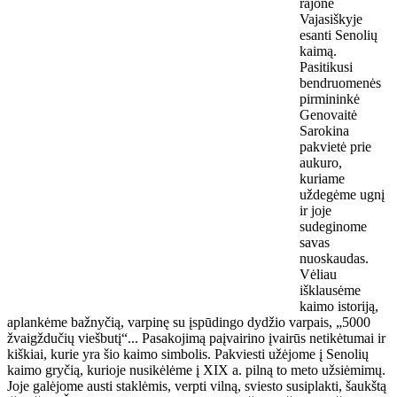
rajone
Vajasiškyje
esanti Senolių
kaimą.
Pasitikusi
bendruomenės
pirmininkė
Genovaitė
Sarokina
pakvietė prie
aukuro,
kuriame
uždegėme ugnį
ir joje
sudeginome
savas
nuoskaudas.
Vėliau
išklausėme
kaimo istoriją,
aplankėme bažnyčią, varpinę su įspūdingo dydžio varpais, „5000
žvaigždučių viešbutį“... Pasakojimą paįvairino įvairūs netikėtumai ir
kiškiai, kurie yra šio kaimo simbolis. Pakviesti užėjome į Senolių
kaimo gryčią, kurioje nusikėlėme į XIX a. pilną to meto užsiėmimų.
Joje galėjome austi staklėmis, verpti vilną, sviesto susiplakti, šaukštą