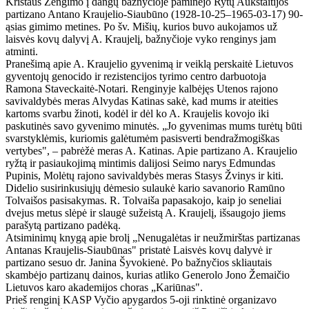
Kristaus Žengimo į dangų bažnyčioje paminėjo Rytų Aukštaitijos
partizano Antano Kraujelio-Siaubūno (1928-10-25–1965-03-17) 90-
ąsias gimimo metines. Po šv. Mišių, kurios buvo aukojamos už
laisvės kovų dalyvį A. Kraujelį, bažnyčioje vyko renginys jam
atminti.
Pranešimą apie A. Kraujelio gyvenimą ir veiklą perskaitė Lietuvos
gyventojų genocido ir rezistencijos tyrimo centro darbuotoja
Ramona Staveckaitė-Notari. Renginyje kalbėjęs Utenos rajono
savivaldybės meras Alvydas Katinas sakė, kad mums ir ateities
kartoms svarbu žinoti, kodėl ir dėl ko A. Kraujelis kovojo iki
paskutinės savo gyvenimo minutės. „Jo gyvenimas mums turėtų būti
svarstyklėmis, kuriomis galėtumėm pasisverti bendražmogiškas
vertybes", – pabrėžė meras A. Katinas. Apie partizano A. Kraujelio
ryžtą ir pasiaukojimą mintimis dalijosi Seimo narys Edmundas
Pupinis, Molėtų rajono savivaldybės meras Stasys Žvinys ir kiti.
Didelio susirinkusiųjų dėmesio sulaukė kario savanorio Ramūno
Tolvaišos pasisakymas. R. Tolvaiša papasakojo, kaip jo seneliai
dvejus metus slėpė ir slaugė sužeistą A. Kraujelį, išsaugojo jiems
parašytą partizano padėką.
Atsiminimų knygą apie brolį „Nenugalėtas ir neužmirštas partizanas
Antanas Kraujelis-Siaubūnas" pristatė Laisvės kovų dalyvė ir
partizano sesuo dr. Janina Šyvokienė. Po bažnyčios skliautais
skambėjo partizanų dainos, kurias atliko Generolo Jono Žemaičio
Lietuvos karo akademijos choras „Kariūnas".
Prieš renginį KASP Vyčio apygardos 5-oji rinktinė organizavo