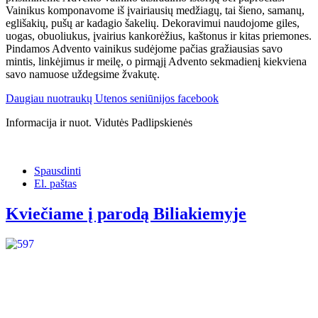
Vainikus komponavome iš įvairiausių medžiagų, tai šieno, samanų,
eglišakių, pušų ar kadagio šakelių. Dekoravimui naudojome giles,
uogas, obuoliukus, įvairius kankorėžius, kaštonus ir kitas priemones.
Pindamos Advento vainikus sudėjome pačias gražiausias savo
mintis, linkėjimus ir meilę, o pirmąjį Advento sekmadienį kiekviena
savo namuose uždegsime žvakutę.
Daugiau nuotraukų Utenos seniūnijos facebook
Informacija ir nuot. Vidutės Padlipskienės
Spausdinti
El. paštas
Kviečiame į parodą Biliakiemyje