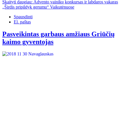
Skaityti daugiau: Advento vainikų konkursas ir labdaros vakaras
„Širdis pripildyk gerumu“ Vaikutėnuose
Spausdinti
El. paštas
Pasveikintas garbaus amžiaus Griūčių
kaimo gyventojas