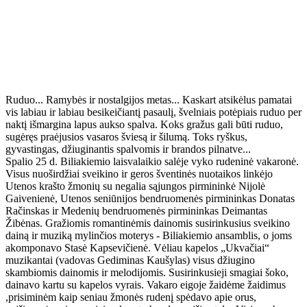
Ruduo... Ramybės ir nostalgijos metas... Kaskart atsikėlus pamatai
vis labiau ir labiau besikeičiantį pasaulį, švelniais potėpiais ruduo per
naktį išmargina lapus aukso spalva. Koks gražus gali būti ruduo,
sugėręs praėjusios vasaros šviesą ir šilumą. Toks ryškus,
gyvastingas, džiuginantis spalvomis ir brandos pilnatve...
Spalio 25 d. Biliakiemio laisvalaikio salėje vyko rudeninė vakaronė.
Visus nuoširdžiai sveikino ir geros šventinės nuotaikos linkėjo
Utenos krašto žmonių su negalia sąjungos pirmininkė Nijolė
Gaivenienė, Utenos seniūnijos bendruomenės pirmininkas Donatas
Račinskas ir Medenių bendruomenės pirmininkas Deimantas
Žibėnas. Gražiomis romantinėmis dainomis susirinkusius sveikino
dainą ir muziką mylinčios moterys - Biliakiemio ansamblis, o joms
akomponavo Stasė Kapsevičienė. Vėliau kapelos „Ukvačiai“
muzikantai (vadovas Gediminas Kaušylas) visus džiugino
skambiomis dainomis ir melodijomis. Susirinkusieji smagiai šoko,
dainavo kartu su kapelos vyrais. Vakaro eigoje žaidėme žaidimus
,prisiminėm kaip seniau žmonės rudenį spėdavo apie orus,