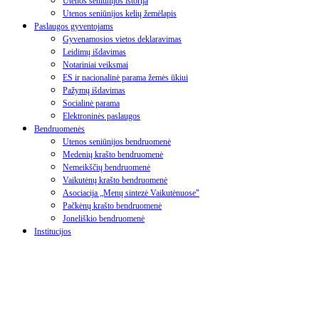
Utenos seniūnijos istorija
Utenos seniūnijos kelių žemėlapis
Paslaugos gyventojams
Gyvenamosios vietos deklaravimas
Leidimų išdavimas
Notariniai veiksmai
ES ir nacionalinė parama žemės ūkiui
Pažymų išdavimas
Socialinė parama
Elektroninės paslaugos
Bendruomenės
Utenos seniūnijos bendruomenė
Medenių krašto bendruomenė
Nemeikščių bendruomenė
Vaikutėnų krašto bendruomenė
Asociacija „Menų sintezė Vaikutėnuose"
Pačkėnų krašto bendruomenė
Joneliškio bendruomenė
Institucijos