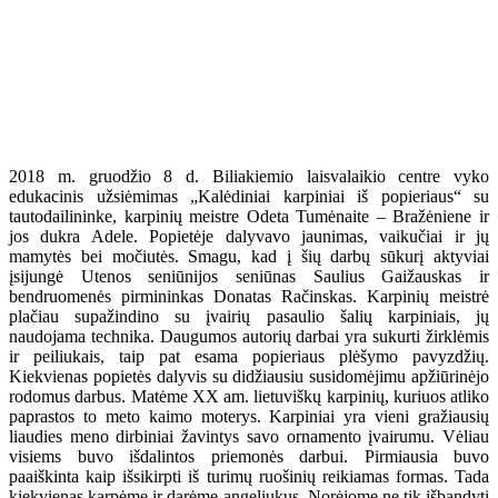
2018 m. gruodžio 8 d. Biliakiemio laisvalaikio centre vyko
edukacinis užsiėmimas „Kalėdiniai karpiniai iš popieriaus“ su
tautodailininke, karpinių meistre Odeta Tumėnaite – Bražėniene ir
jos dukra Adele. Popietėje dalyvavo jaunimas, vaikučiai ir jų
mamytės bei močiutės. Smagu, kad į šių darbų sūkurį aktyviai
įsijungė Utenos seniūnijos seniūnas Saulius Gaižauskas ir
bendruomenės pirmininkas Donatas Račinskas. Karpinių meistrė
plačiau supažindino su įvairių pasaulio šalių karpiniais, jų
naudojama technika. Daugumos autorių darbai yra sukurti žirklėmis
ir peiliukais, taip pat esama popieriaus plėšymo pavyzdžių.
Kiekvienas popietės dalyvis su didžiausiu susidomėjimu apžiūrinėjo
rodomus darbus. Matėme XX am. lietuviškų karpinių, kuriuos atliko
paprastos to meto kaimo moterys. Karpiniai yra vieni gražiausių
liaudies meno dirbiniai žavintys savo ornamento įvairumu. Vėliau
visiems buvo išdalintos priemonės darbui. Pirmiausia buvo
paaiškinta kaip išsikirpti iš turimų ruošinių reikiamas formas. Tada
kiekvienas karpėme ir darėme angeliukus. Norėjome ne tik išbandyti