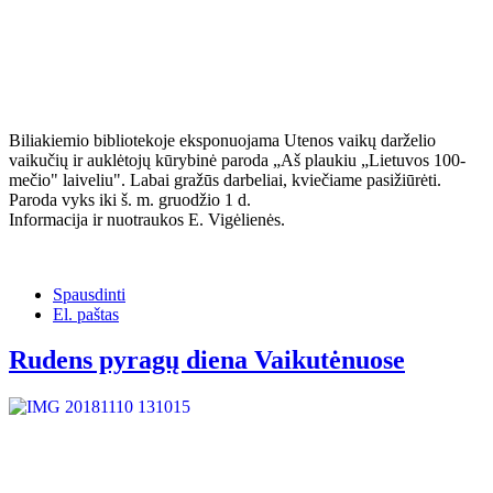
Biliakiemio bibliotekoje eksponuojama Utenos vaikų darželio
vaikučių ir auklėtojų kūrybinė paroda „Aš plaukiu „Lietuvos 100-
mečio" laiveliu". Labai gražūs darbeliai, kviečiame pasižiūrėti.
Paroda vyks iki š. m. gruodžio 1 d.
Informacija ir nuotraukos E. Vigėlienės.
Spausdinti
El. paštas
Rudens pyragų diena Vaikutėnuose