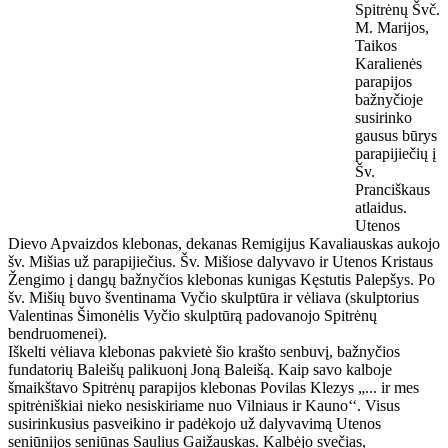
Spitrėnų Švč.
M. Marijos,
Taikos
Karalienės
parapijos
bažnyčioje
susirinko
gausus būrys
parapijiečių į
Šv.
Pranciškaus
atlaidus.
Utenos
Dievo Apvaizdos klebonas, dekanas Remigijus Kavaliauskas aukojo
šv. Mišias už parapijiečius. Šv. Mišiose dalyvavo ir Utenos Kristaus
Žengimo į dangų bažnyčios klebonas kunigas Kęstutis Palepšys. Po
šv. Mišių buvo šventinama Vyčio skulptūra ir vėliava (skulptorius
Valentinas Šimonėlis Vyčio skulptūrą padovanojo Spitrėnų
bendruomenei).
Iškelti vėliava klebonas pakvietė šio krašto senbuvį, bažnyčios
fundatorių Baleišų palikuonį Joną Baleišą. Kaip savo kalboje
šmaikštavo Spitrėnų parapijos klebonas Povilas Klezys „... ir mes
spitrėniškiai nieko nesiskiriame nuo Vilniaus ir Kauno‘‘. Visus
susirinkusius pasveikino ir padėkojo už dalyvavimą Utenos
seniūnijos seniūnas Saulius Gaižauskas. Kalbėjo svečias,