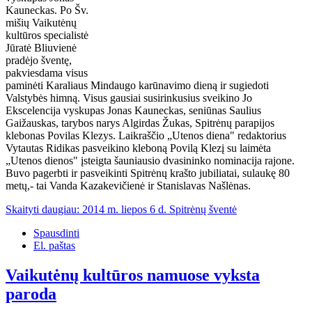
Kauneckas. Po Šv.
mišių Vaikutėnų
kultūros specialistė
Jūratė Bliuvienė
pradėjo šventę,
pakviesdama visus
paminėti Karaliaus Mindaugo karūnavimo dieną ir sugiedoti
Valstybės himną. Visus gausiai susirinkusius sveikino Jo
Ekscelencija vyskupas Jonas Kauneckas, seniūnas Saulius
Gaižauskas, tarybos narys Algirdas Žukas, Spitrėnų parapijos
klebonas Povilas Klezys. Laikraščio „Utenos diena" redaktorius
Vytautas Ridikas pasveikino kleboną Povilą Klezį su laimėta
„Utenos dienos" įsteigta šauniausio dvasininko nominacija rajone.
Buvo pagerbti ir pasveikinti Spitrėnų krašto jubiliatai, sulaukę 80
metų,- tai Vanda Kazakevičienė ir Stanislavas Našlėnas.
Skaityti daugiau: 2014 m. liepos 6 d. Spitrėnų šventė
Spausdinti
El. paštas
Vaikutėnų kultūros namuose vyksta
paroda