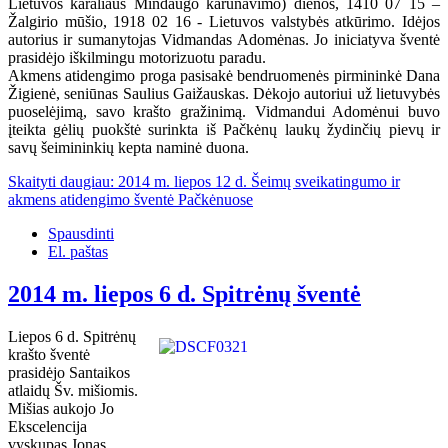
Lietuvos karaliaus Mindaugo karūnavimo) dienos, 1410 07 15 –
Žalgirio mūšio, 1918 02 16 - Lietuvos valstybės atkūrimo. Idėjos
autorius ir sumanytojas Vidmandas Adomėnas. Jo iniciatyva šventė
prasidėjo iškilmingu motorizuotu paradu.
Akmens atidengimo proga pasisakė bendruomenės pirmininkė Dana
Žigienė, seniūnas Saulius Gaižauskas. Dėkojo autoriui už lietuvybės
puoselėjimą, savo krašto gražinimą. Vidmandui Adomėnui buvo
įteikta gėlių puokštė surinkta iš Pačkėnų laukų žydinčių pievų ir
savų šeimininkių kepta naminė duona.
Skaityti daugiau: 2014 m. liepos 12 d. Šeimų sveikatingumo ir
akmens atidengimo šventė Pačkėnuose
Spausdinti
El. paštas
2014 m. liepos 6 d. Spitrėnų šventė
Liepos 6 d. Spitrėnų
krašto šventė
prasidėjo Santaikos
atlaidų Šv. mišiomis.
Mišias aukojo Jo
Ekscelencija
vyskupas Jonas