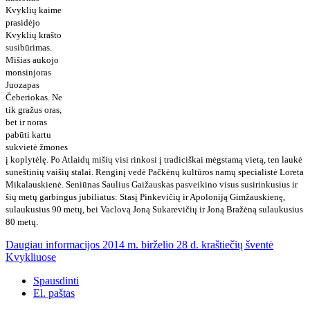
Kvyklių kaime
prasidėjo
Kvyklių krašto
susibūrimas.
Mišias aukojo
monsinjoras
Juozapas
Čeberiokas. Ne
tik gražus oras,
bet ir noras
pabūti kartu
sukvietė žmones
į koplytėlę. Po Atlaidų mišių visi rinkosi į tradiciškai mėgstamą vietą, ten laukė
suneštinių vaišių stalai. Renginį vedė Pačkėnų kultūros namų specialistė Loreta
Mikalauskienė. Seniūnas Saulius Gaižauskas pasveikino visus susirinkusius ir
šių metų garbingus jubiliatus: Stasį Pinkevičių ir Apoloniją Gimžauskienę,
sulaukusius 90 metų, bei Vaclovą Joną Sukarevičių ir Joną Bražėną sulaukusius
80 metų.
Daugiau informacijos 2014 m. birželio 28 d. kraštiečių šventė
Kvykliuose
Spausdinti
El. paštas