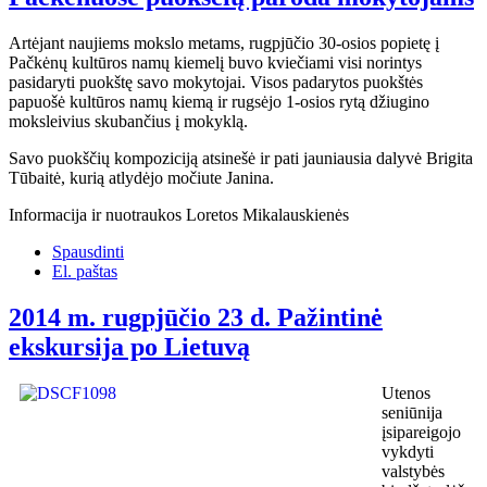
Artėjant naujiems mokslo metams, rugpjūčio 30-osios popietę į
Pačkėnų kultūros namų kiemelį buvo kviečiami visi norintys
pasidaryti puokštę savo mokytojai. Visos padarytos puokštės
papuošė kultūros namų kiemą ir rugsėjo 1-osios rytą džiugino
moksleivius skubančius į mokyklą.
Savo puokščių kompoziciją atsinešė ir pati jauniausia dalyvė Brigita
Tūbaitė, kurią atlydėjo močiute Janina.
Informacija ir nuotraukos Loretos Mikalauskienės
Spausdinti
El. paštas
2014 m. rugpjūčio 23 d. Pažintinė
ekskursija po Lietuvą
Utenos
seniūnija
įsipareigojo
vykdyti
valstybės