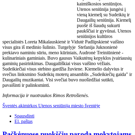
kaimiškosios seniūnijos.
Utenos seniūnija jungėsi į
vieną kiemelį su Sudeikių ir
Daugailių seniūnija. Kiemelį
puošė iš šiaudų sukurti
paukščiai ir gyvūnai. Utenos
seniūnijos kultūros
specialistės Loreta Mikalauskienė ir Vidutė Padlipskienė vaišino
visus gira iš medinio šulinio. Turgelyje Stefanija Juknonienė
prekiavo naminiu sūriu, meno kūriniais, Audronė Treiniūnienė -
kulinariniais gaminiais. Buvo gausus Vaikutėnų kepyklos įvairiausių
gaminių pasirinkimas. Daugailiškiai visus vaišino vėžiais.
Sudeikiečiai visus stebino gardžia žuviene. Kiemelio dalyvius ir
svečius linksmino Sudeikių moterų ansamblis ,,Sudeikiečių gaida" ir
Daugailių muzikantai. Visi svečiai buvo nuoširdžiai sutikti,
pavaišinti ir palinksminti.
Informacija ir nuotraukos Rimos Retrošienės.
Šventės akimirkos Utenos seniūnija miesto šventėje
Spausdinti
El. paštas
Pačkėnuose puokščių paroda mokytojams