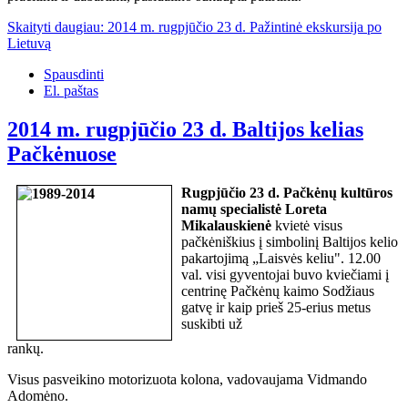
Skaityti daugiau: 2014 m. rugpjūčio 23 d. Pažintinė ekskursija po
Lietuvą
Spausdinti
El. paštas
2014 m. rugpjūčio 23 d. Baltijos kelias
Pačkėnuose
Rugpjūčio 23 d. Pačkėnų kultūros
namų specialistė Loreta
Mikalauskienė
kvietė visus
pačkėniškius į simbolinį Baltijos kelio
pakartojimą „Laisvės keliu". 12.00
val. visi gyventojai buvo kviečiami į
centrinę Pačkėnų kaimo Sodžiaus
gatvę ir kaip prieš 25-erius metus
suskibti už
rank
Visus pasveikino motorizuota kolona, vadovaujama Vidmando
Adomėno.