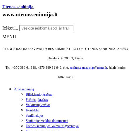
Utenos seniūnija
www.utenosseniunija.lt
Ieškoti...
MENU
UTENOS RAJONO SAVIVALDYBĖS ADMINISTRACIJOS UTENOS SENIŪNIJA.
Adresas:
Utenio a. 4, 28503, Utena.
Tel.: +370 389 61 648, +370 389 61 649, el.p.
saulius.gaizauskas@utena.lt
, filialo kodas
188705452
Apie seniūniją
Biliakiemio kraštas
Pačkėnų kraštas
Vaikutėnų kraštas
Kontaktai
Seniūnaitijos
Seniūnijos veiklos dokumentai
Utenos seniūnijos kaimai ir gyventojai