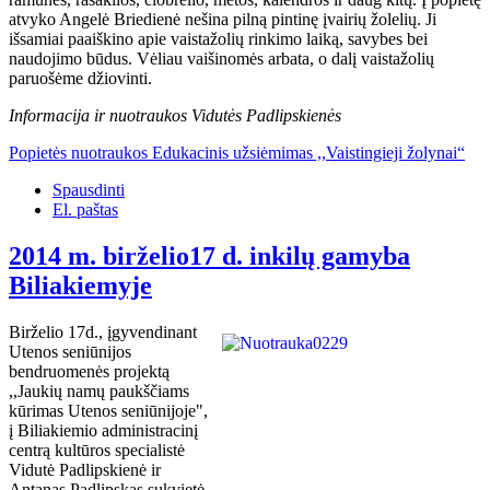
atvyko Angelė Briedienė nešina pilną pintinę įvairių žolelių. Ji
išsamiai paaiškino apie vaistažolių rinkimo laiką, savybes bei
naudojimo būdus. Vėliau vaišinomės arbata, o dalį vaistažolių
paruošėme džiovinti.
Informacija ir nuotraukos Vidutės Padlipskienės
Popietės nuotraukos Edukacinis užsiėmimas ,,Vaistingieji žolynai“
Spausdinti
El. paštas
2014 m. birželio17 d. inkilų gamyba
Biliakiemyje
Birželio 17d., įgyvendinant
Utenos seniūnijos
bendruomenės projektą
,,Jaukių namų paukščiams
kūrimas Utenos seniūnijoje",
į Biliakiemio administracinį
centrą kultūros specialistė
Vidutė Padlipskienė ir
Antanas Padlipskas sukvietė