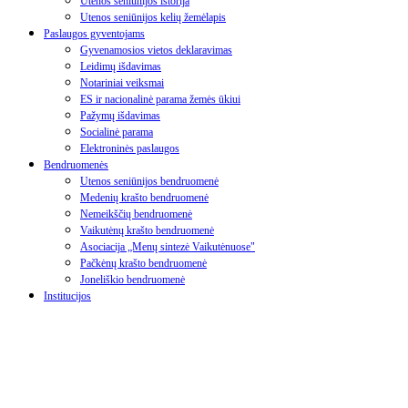
Utenos seniūnijos istorija
Utenos seniūnijos kelių žemėlapis
Paslaugos gyventojams
Gyvenamosios vietos deklaravimas
Leidimų išdavimas
Notariniai veiksmai
ES ir nacionalinė parama žemės ūkiui
Pažymų išdavimas
Socialinė parama
Elektroninės paslaugos
Bendruomenės
Utenos seniūnijos bendruomenė
Medenių krašto bendruomenė
Nemeikščių bendruomenė
Vaikutėnų krašto bendruomenė
Asociacija „Menų sintezė Vaikutėnuose"
Pačkėnų krašto bendruomenė
Joneliškio bendruomenė
Institucijos