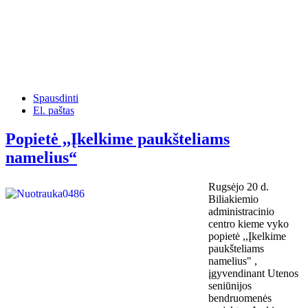
Spausdinti
El. paštas
Popietė ,,Įkelkime paukšteliams
namelius“
Rugsėjo 20 d.
Biliakiemio
administracinio
centro kieme vyko
popietė ,,Įkelkime
paukšteliams
namelius" ,
įgyvendinant Utenos
seniūnijos
bendruomenės