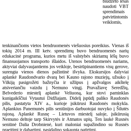
biudžeto lėšas
naudoti VBT
sprendimais
patvirtintomis
veiklomis,
tenkinančioms vietos bendruomenės viešuosius poreikius. Vienas iš
tokių 2014 m. III ketv. sprendimų buvo bendruomenės narių
edukacinė programa, kurios metu iš valstybės skiriamų lėšų buvo
finansuojamos transporto išlaidos. Utenos bendruomenės nariams,
aktyviai dalyvaujantiems jos veikloje, besirūpinantiems visų gerove,
surengta vienos dienos pažintinė išvyka. Ekskursijos dalyviai
aplankė Raudondvario dvarą bei Kauno rajono muziejų, užsuko į
Vilkiją pasigrožėti bažnyčia ir užlipus į apžvalgos aikštelę
atsiveriančiu vaizdu į Nemuno vingį. Pravažiavę Seredžių,
Belvederio miestelį aplankė Veliuoną, kur stovi paminklas
kunigaikščiui Vytautui Didžiajam. Didelį įspūdį paliko Raudonės
pilis, pastatyta XIV a., kurioje įsikūrusi Raudonės mokykla.
Aplankius Panemunės pilis seniūnijos darbuotojai nuvyko į Šilutės
rajoną. Aplankė Rusnę – Lietuvos miestelį saloje, įsikūrusią
Nemuno deltoje tarp Skirvytės ir Atmatos upių. Ten laukė Rusnės
seniūnė Dalia Drobnienė, kuri maloniai supažindino su Rusnės
praeitimi ir dabartimi, pasidalino sukaupta patirtimi.