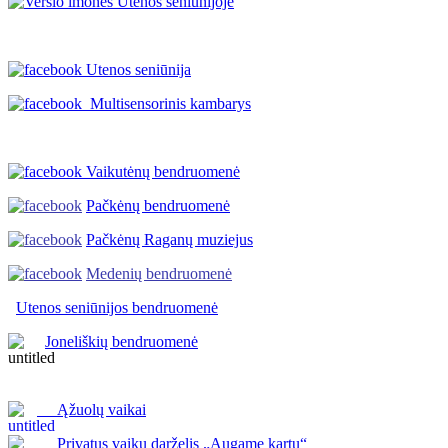
Utenos seniūnija
Multisensorinis kambarys
Vaikutėnų bendruomenė
Pačkėnų bendruomenė
Pačkėnų Raganų muziejus
Medenių bendruomenė
Utenos seniūnijos
bendruomenė
Joneliškių bendruomenė
Ąžuolų vaikai
Privatus vaikų darželis „Augame kartu“