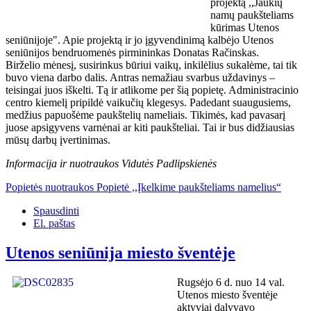
projektą ,,Jaukių
namų paukšteliams
kūrimas Utenos
seniūnijoje". Apie projektą ir jo įgyvendinimą kalbėjo Utenos
seniūnijos bendruomenės pirmininkas Donatas Račinskas.
Birželio mėnesį, susirinkus būriui vaikų, inkilėlius sukalėme, tai tik
buvo viena darbo dalis. Antras nemažiau svarbus uždavinys –
teisingai juos iškelti. Tą ir atlikome per šią popietę. Administracinio
centro kiemelį pripildė vaikučių klegesys. Padedant suaugusiems,
medžius papuošėme paukštelių nameliais. Tikimės, kad pavasarį
juose apsigyvens varnėnai ar kiti paukšteliai. Tai ir bus didžiausias
mūsų darbų įvertinimas.
Informacija ir nuotraukos Vidutės Padlipskienės
Popietės nuotraukos Popietė ,,Įkelkime paukšteliams namelius“
Spausdinti
El. paštas
Utenos seniūnija miesto šventėje
Rugsėjo 6 d. nuo 14 val.
Utenos miesto šventėje
aktyviai dalyvavo