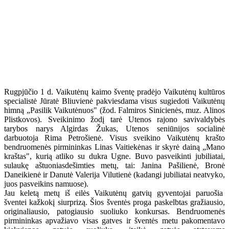
Rugpjūčio 1 d. Vaikutėnų kaimo šventę pradėjo Vaikutėnų kultūros
specialistė Jūratė Bliuvienė pakviesdama visus sugiedoti Vaikutėnų
himną „Pasilik Vaikutėnuos" (žod. Falmiros Sinicienės, muz. Alinos
Plistkovos). Sveikinimo žodį tarė Utenos rajono savivaldybės
tarybos narys Algirdas Žukas, Utenos seniūnijos socialinė
darbuotoja Rima Petrošienė. Visus sveikino Vaikutėnų krašto
bendruomenės pirmininkas Linas Vaitiekėnas ir skyrė dainą „Mano
kraštas", kurią atliko su dukra Ugne. Buvo pasveikinti jubiliatai,
sulaukę aštuoniasdešimties metų, tai: Janina Pašilienė, Bronė
Daneikienė ir Danutė Valerija Vilutienė (kadangi jubiliatai neatvyko,
juos pasveikins namuose).
Jau keletą metų iš eilės Vaikutėnų gatvių gyventojai paruošia
šventei kažkokį siurprizą. Šios šventės proga paskelbtas gražiausio,
originaliausio, patogiausio suoliuko konkursas. Bendruomenės
pirmininkas apvažiavo visas gatves ir šventės metu pakomentavo