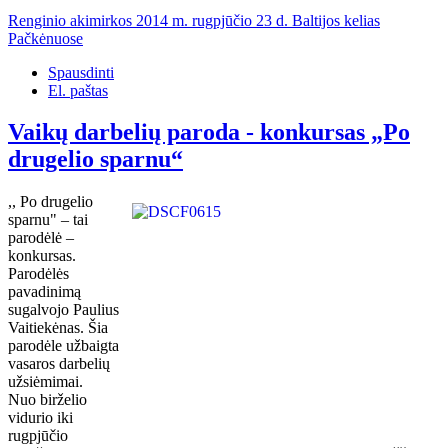
Renginio akimirkos 2014 m. rugpjūčio 23 d. Baltijos kelias
Pačkėnuose
Spausdinti
El. paštas
Vaikų darbelių paroda - konkursas „Po
drugelio sparnu“
,, Po drugelio
sparnu" – tai
parodėlė –
konkursas.
Parodėlės
pavadinimą
sugalvojo Paulius
Vaitiekėnas. Šia
parodėle užbaigta
vasaros darbelių
užsiėmimai.
Nuo birželio
vidurio iki
rugpjūčio