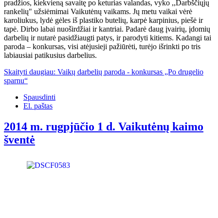
pradžios, kiekvieną savaitę po keturias valandas, vyko ,,Darbščiųjų
rankelių" užsiėmimai Vaikutėnų vaikams. Jų metu vaikai vėrė
karoliukus, lydė gėles iš plastiko butelių, karpė karpinius, piešė ir
tapė. Dirbo labai nuoširdžiai ir kantriai. Padarė daug įvairių, įdomių
darbelių ir nutarė pasidžiaugti patys, ir parodyti kitiems. Kadangi tai
paroda – konkursas, visi atėjusieji pažiūrėti, turėjo išrinkti po tris
labiausiai patikusius darbelius.
Skaityti daugiau: Vaikų darbelių paroda - konkursas „Po drugelio
sparnu“
Spausdinti
El. paštas
2014 m. rugpjūčio 1 d. Vaikutėnų kaimo
šventė