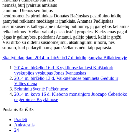
nemažą būrį įvairaus amžiaus
jaunimo. Utenos seniūnijos
bendruomenės pirmininkas Donatas Račinskas pasirūpino inkilų
gamybai reikiama medžiaga ir įrankiais. Antanas Padlipskas
susirinkusiems kalbėjo apie inkilėlių būtinumą, jų gamybos keliamus
reikalavimus. Vėliau vaikai pasiskirstė į grupeles. Kiekvienas pagal
jėgas ir galimybes, padedant Antanui, galėjo pjauti, kalti ir gręžti.
Visi dirbo su dideliu susidomėjimu, atsakingumu ir noru, nes
suprato, kad padaryti namą paukšteliams nėra taip paprasta.
Skaityti daugiau: 2014 m. birželio17 d. inkilų gamyba Biliakiemyje
2014 m. birželio 16 d. Kvykliuose lankėsi Kaišiadorių
vyskupijos vyskupas Jonas Ivanauskas
2014 m. birželio 13 d. Vaikutėnuose paminėta Gedulo ir
Vilties diena
Sekminių šventė Pačkėnuose
2014 m. kovo 16 d. Klebono monsinjoro Juozapo Čeberioko
pagerbimas Kvykliuose
Puslapis 32 iš 33
Pradėti
Ankstesnis
24