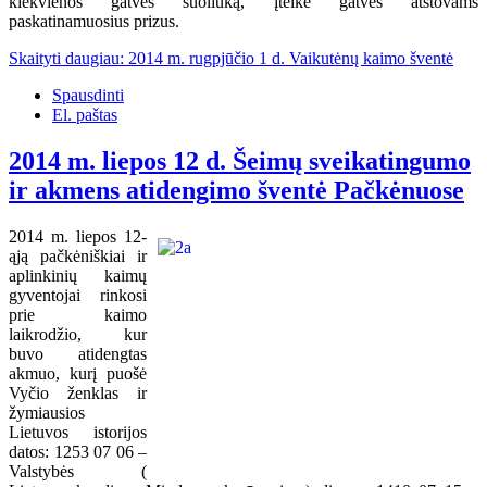
kiekvienos gatvės suoliuką, įteikė gatvės atstovams
paskatinamuosius prizus.
Skaityti daugiau: 2014 m. rugpjūčio 1 d. Vaikutėnų kaimo šventė
Spausdinti
El. paštas
2014 m. liepos 12 d. Šeimų sveikatingumo
ir akmens atidengimo šventė Pačkėnuose
2014 m. liepos 12-
ąją pačkėniškiai ir
aplinkinių kaimų
gyventojai rinkosi
prie kaimo
laikrodžio, kur
buvo atidengtas
akmuo, kurį puošė
Vyčio ženklas ir
žymiausios
Lietuvos istorijos
datos: 1253 07 06 –
Valstybės (