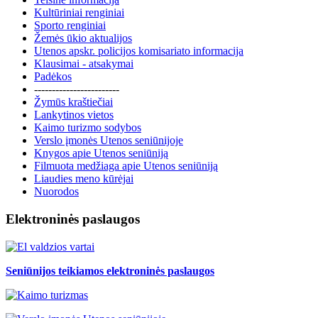
Kultūriniai renginiai
Sporto renginiai
Žemės ūkio aktualijos
Utenos apskr. policijos komisariato informacija
Klausimai - atsakymai
Padėkos
------------------------
Žymūs kraštiečiai
Lankytinos vietos
Kaimo turizmo sodybos
Verslo įmonės Utenos seniūnijoje
Knygos apie Utenos seniūniją
Filmuota medžiaga apie Utenos seniūniją
Liaudies meno kūrėjai
Nuorodos
Elektroninės paslaugos
Seniūnijos teikiamos elektroninės paslaugos