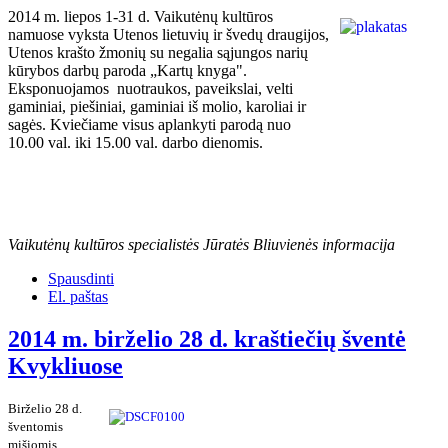
2014 m. liepos 1-31 d. Vaikutėnų kultūros
namuose vyksta Utenos lietuvių ir švedų draugijos,
Utenos krašto žmonių su negalia sąjungos narių
kūrybos darbų paroda „Kartų knyga".
Eksponuojamos nuotraukos, paveikslai, velti
gaminiai, piešiniai, gaminiai iš molio, karoliai ir
sagės. Kviečiame visus aplankyti parodą nuo
10.00 val. iki 15.00 val. darbo dienomis.
Vaikutėnų kultūros specialistės Jūratės Bliuvienės informacija
Spausdinti
El. paštas
2014 m. birželio 28 d. kraštiečių šventė
Kvykliuose
Birželio 28 d.
šventomis
mišiomis