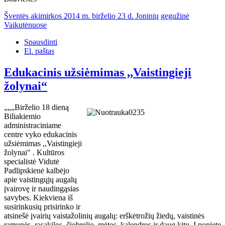
Šventės akimirkos 2014 m. birželio 23 d. Joninių gegužinė
Vaikutėnuose
Spausdinti
El. paštas
Edukacinis užsiėmimas ,,Vaistingieji
žolynai“
„„„
Birželio 18 dieną
Biliakiemio
administraciniame
centre vyko edukacinis
užsiėmimas ,,Vaistingieji
žolynai" . Kultūros
specialistė Vidutė
Padlipskienė kalbėjo
apie vaistingųjų augalų
įvairovę ir naudingąsias
savybes. Kiekviena iš
susirinkusių prisirinko ir
atsinešė įvairių vaistažolinių augalų: erškėtrožių žiedų, vaistinės
ramunės, rasakilos, čiobrelio, mėtos, kalendros ir daug kitų. Į popietę