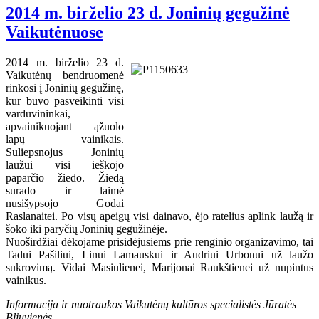
2014 m. birželio 23 d. Joninių gegužinė
Vaikutėnuose
2014 m. birželio 23 d.
Vaikutėnų bendruomenė
rinkosi į Joninių gegužinę,
kur buvo pasveikinti visi
varduvininkai,
apvainikuojant ąžuolo
lapų vainikais.
Suliepsnojus Joninių
laužui visi ieškojo
paparčio žiedo. Žiedą
surado ir laimė
nusišypsojo Godai
Raslanaitei. Po visų apeigų visi dainavo, ėjo ratelius aplink laužą ir
šoko iki paryčių Joninių gegužinėje.
Nuoširdžiai dėkojame prisidėjusiems prie renginio organizavimo, tai
Tadui Pašiliui, Linui Lamauskui ir Audriui Urbonui už laužo
sukrovimą. Vidai Masiulienei, Marijonai Raukštienei už nupintus
vainikus.
Informacija ir nuotraukos Vaikutėnų kultūros specialistės Jūratės
Bliuvienės