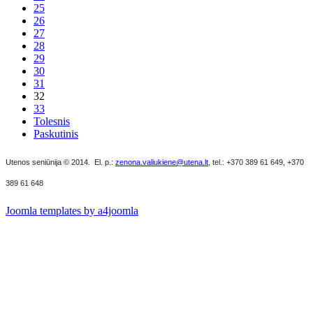
25
26
27
28
29
30
31
32
33
Tolesnis
Paskutinis
Utenos seniūnija © 2014. El. p.:
zenona.valiukiene@utena.lt
, t
el.: +370 389 61 649,
+370
389 61 648
Joomla templates by a4joomla