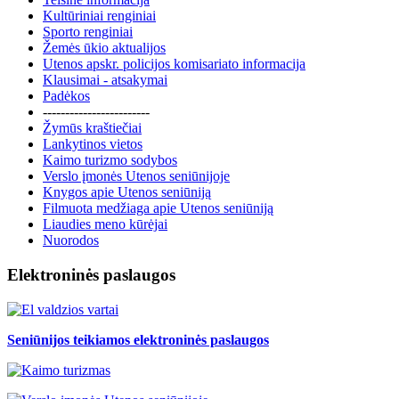
Kultūriniai renginiai
Sporto renginiai
Žemės ūkio aktualijos
Utenos apskr. policijos komisariato informacija
Klausimai - atsakymai
Padėkos
------------------------
Žymūs kraštiečiai
Lankytinos vietos
Kaimo turizmo sodybos
Verslo įmonės Utenos seniūnijoje
Knygos apie Utenos seniūniją
Filmuota medžiaga apie Utenos seniūniją
Liaudies meno kūrėjai
Nuorodos
Elektroninės paslaugos
Seniūnijos teikiamos elektroninės paslaugos