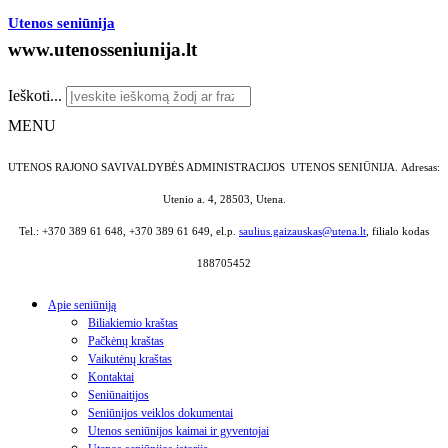
Utenos seniūnija
www.utenosseniunija.lt
Ieškoti...
MENU
UTENOS RAJONO SAVIVALDYBĖS ADMINISTRACIJOS UTENOS SENIŪNIJA.
Adresas:
Utenio a. 4, 28503, Utena.
Tel.: +370 389 61 648, +370 389 61 649, el.p.
saulius.gaizauskas@utena.lt
, filialo kodas
188705452
Apie seniūniją
Biliakiemio kraštas
Pačkėnų kraštas
Vaikutėnų kraštas
Kontaktai
Seniūnaitijos
Seniūnijos veiklos dokumentai
Utenos seniūnijos kaimai ir gyventojai