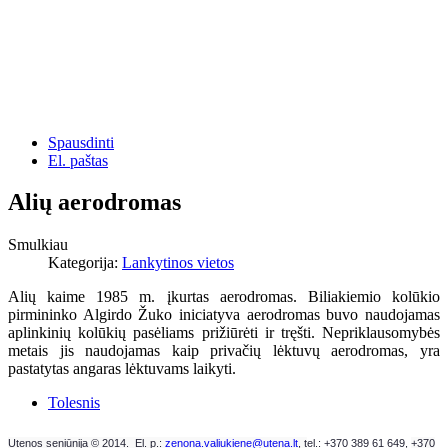
Spausdinti
El. paštas
Alių aerodromas
Smulkiau
Kategorija:
Lankytinos vietos
Alių kaime 1985 m. įkurtas aerodromas. Biliakiemio kolūkio
pirmininko Algirdo Žuko iniciatyva aerodromas buvo naudojamas
aplinkinių kolūkių pasėliams prižiūrėti ir tręšti. Nepriklausomybės
metais jis naudojamas kaip privačių lėktuvų aerodromas, yra
pastatytas angaras lėktuvams laikyti.
Tolesnis
Utenos seniūnija © 2014. El. p.:
zenona.valiukiene@utena.lt
, t
el.: +370 389 61 649,
+370