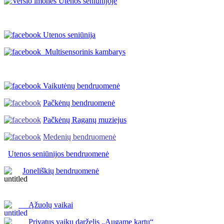
Utenos seniūnija
Multisensorinis kambarys
Vaikutėnų bendruomenė
Pačkėnų bendruomenė
Pačkėnų Raganų muziejus
Medenių bendruomenė
Utenos seniūnijos
bendruomenė
Joneliškių bendruomenė
Ąžuolų vaikai
Privatus vaikų darželis „Augame kartu“