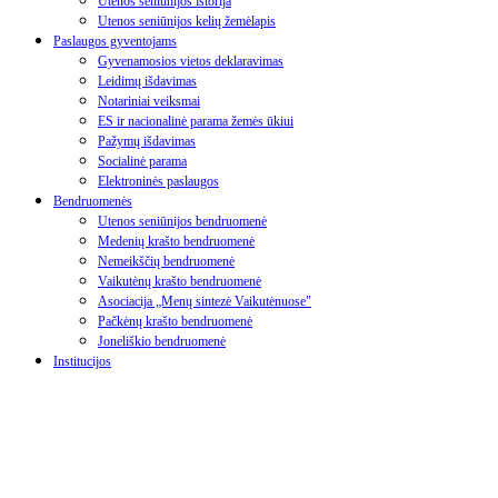
Utenos seniūnijos istorija
Utenos seniūnijos kelių žemėlapis
Paslaugos gyventojams
Gyvenamosios vietos deklaravimas
Leidimų išdavimas
Notariniai veiksmai
ES ir nacionalinė parama žemės ūkiui
Pažymų išdavimas
Socialinė parama
Elektroninės paslaugos
Bendruomenės
Utenos seniūnijos bendruomenė
Medenių krašto bendruomenė
Nemeikščių bendruomenė
Vaikutėnų krašto bendruomenė
Asociacija „Menų sintezė Vaikutėnuose"
Pačkėnų krašto bendruomenė
Joneliškio bendruomenė
Institucijos