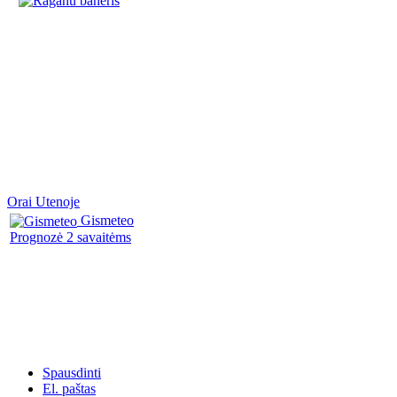
Orai Utenoje
Gismeteo
Prognozė 2 savaitėms
Spausdinti
El. paštas