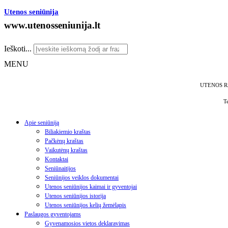
Utenos seniūnija
www.utenosseniunija.lt
Ieškoti...
MENU
UTENOS R
T
Apie seniūniją
Biliakiemio kraštas
Pačkėnų kraštas
Vaikutėnų kraštas
Kontaktai
Seniūnaitijos
Seniūnijos veiklos dokumentai
Utenos seniūnijos kaimai ir gyventojai
Utenos seniūnijos istorija
Utenos seniūnijos kelių žemėlapis
Paslaugos gyventojams
Gyvenamosios vietos deklaravimas