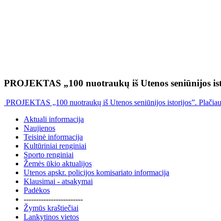
PROJEKTAS „100 nuotraukų iš Utenos seniūnijos ist
PROJEKTAS „100 nuotraukų iš Utenos seniūnijos istorijos”. Plačia
Aktuali informacija
Naujienos
Teisinė informacija
Kultūriniai renginiai
Sporto renginiai
Žemės ūkio aktualijos
Utenos apskr. policijos komisariato informacija
Klausimai - atsakymai
Padėkos
------------------------
Žymūs kraštiečiai
Lankytinos vietos