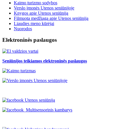
Kaimo turizmo sodybos
Verslo įmonės Utenos seniūnijoje
Knygos apie Utenos seniūniją
Filmuota medžiaga apie Utenos seniūniją
Liaudies meno kūrėjai
Nuorodos
Elektroninės paslaugos
Seniūnijos teikiamos elektroninės paslaugos
Utenos seniūnija
Multisensorinis kambarys