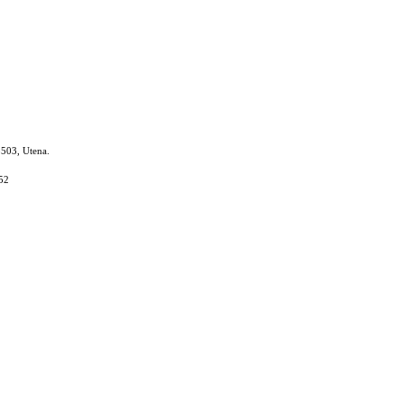
8503, Utena.
52