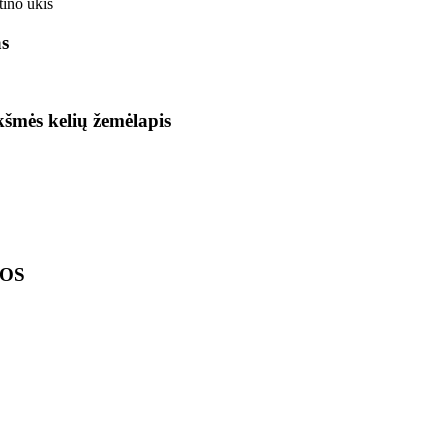
ino ūkis
as
ikšmės kelių žemėlapis
LOS