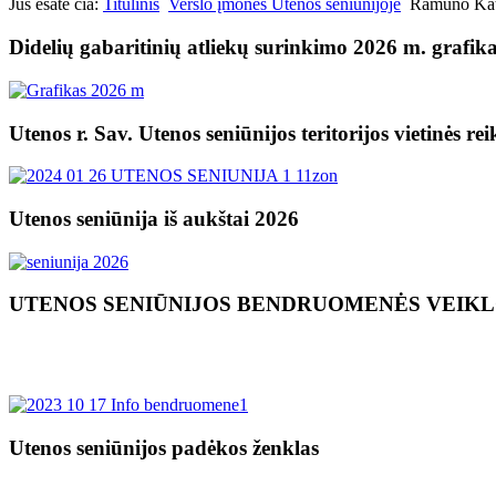
Jūs esate čia:
Titulinis
Verslo įmonės Utenos seniūnijoje
Ramūno Kat
Didelių gabaritinių atliekų surinkimo 2026 m. grafik
Utenos r. Sav. Utenos seniūnijos teritorijos vietinės re
Utenos seniūnija iš aukštai 2026
UTENOS SENIŪNIJOS BENDRUOMENĖS VEIK
Utenos seniūnijos padėkos ženklas