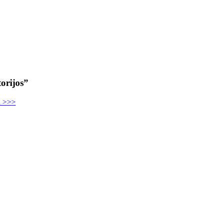
orijos”
u >>>