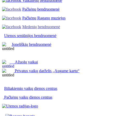
Vaikutėnų bendruomenė
Pačkėnų bendruomenė
Pačkėnų Raganų muziejus
Medenių bendruomenė
Utenos seniūnijos
bendruomenė
Joneliškių bendruomenė
Ąžuolų vaikai
Privatus vaikų darželis „Augame kartu“
Biliakiemio vaikų dienos centras
Pačkėnų vaikų dienos centras