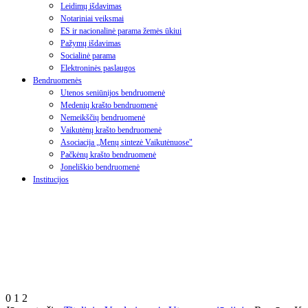
Leidimų išdavimas
Notariniai veiksmai
ES ir nacionalinė parama žemės ūkiui
Pažymų išdavimas
Socialinė parama
Elektroninės paslaugos
Bendruomenės
Utenos seniūnijos bendruomenė
Medenių krašto bendruomenė
Nemeikščių bendruomenė
Vaikutėnų krašto bendruomenė
Asociacija „Menų sintezė Vaikutėnuose"
Pačkėnų krašto bendruomenė
Joneliškio bendruomenė
Institucijos
0
1
2