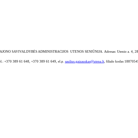
AJONO SAVIVALDYBĖS ADMINISTRACIJOS UTENOS SENIŪNIJA.
Adresas: Utenio a. 4, 2
el.: +370 389 61 648, +370 389 61 649, el.p.
saulius.gaizauskas@utena.lt
, filialo kodas 1887054