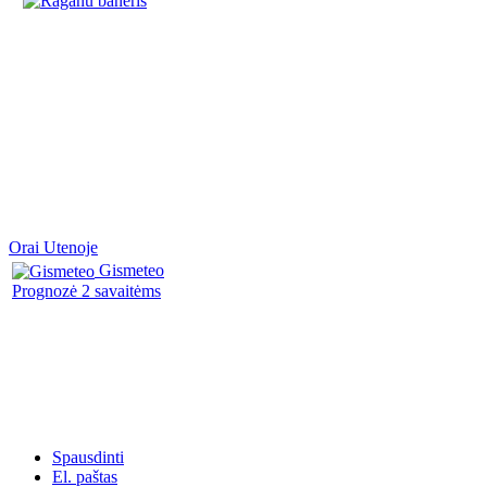
Orai Utenoje
Gismeteo
Prognozė 2 savaitėms
Spausdinti
El. paštas