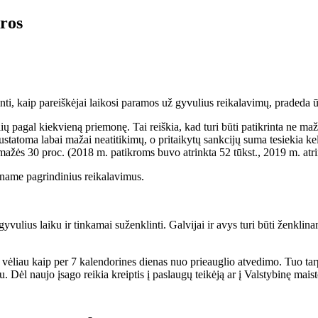
ros
ti, kaip pareiškėjai laikosi paramos už gyvulius reikalavimų, pradeda ū
lių pagal kiekvieną priemonę. Tai reiškia, kad turi būti patikrinta ne maž
ustatoma labai mažai neatitikimų, o pritaikytų sankcijų suma tesiekia ke
umažės 30 proc. (2018 m. patikroms buvo atrinkta 52 tūkst., 2019 m. atri
name pagrindinius reikalavimus.
yvulius laiku ir tinkamai suženklinti. Galvijai ir avys turi būti ženklina
ne vėliau kaip per 7 kalendorines dienas nuo prieauglio atvedimo. Tuo t
. Dėl naujo įsago reikia kreiptis į paslaugų teikėją ar į Valstybinę mai