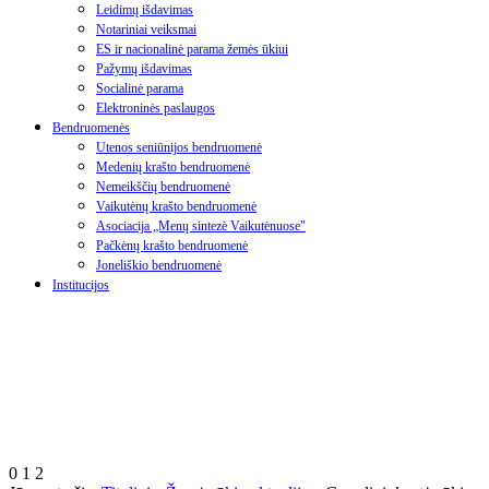
Leidimų išdavimas
Notariniai veiksmai
ES ir nacionalinė parama žemės ūkiui
Pažymų išdavimas
Socialinė parama
Elektroninės paslaugos
Bendruomenės
Utenos seniūnijos bendruomenė
Medenių krašto bendruomenė
Nemeikščių bendruomenė
Vaikutėnų krašto bendruomenė
Asociacija „Menų sintezė Vaikutėnuose"
Pačkėnų krašto bendruomenė
Joneliškio bendruomenė
Institucijos
0
1
2