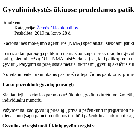
Gyvulininkystės ūkiuose pradedamos patik
Smulkiau
Kategorija:
Žemės ūkio aktualijos
Paskelbta: 2019 m. kovo 28 d.
Nacionalinės mokėjimo agentūros (NMA) specialistai, siekdami įsitikin
Teisės aktai įpareigoja patikrinti ne mažiau kaip 5 proc. ūkių bei gyvu
bulių, pieninių ožkų ūkių. NMA, atsižvelgusi į tai, kad patikrų metu n
gyvulių. Palyginti su praėjusiais metais, tikrinamų gyvulių skaičius s
Norėdami padėti ūkininkams pasiruošti artėjančioms patikroms, prime
Laiku paženklinti gyvulių prieauglį
Siekiantieji susietosios paramos už ūkinius gyvūnus turėtų neužmiršti g
individualiu numeriu.
Pažymėtina, kad gyvulių prieauglį privalu paženklinti ir įregistruoti 
dienas nuo įsago pametimo dienos turi būti paženklintas tokiu pat įsagu
Gyvulius užregistruoti Ūkinių gyvūnų registre