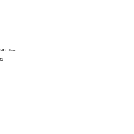
8503, Utena.
52