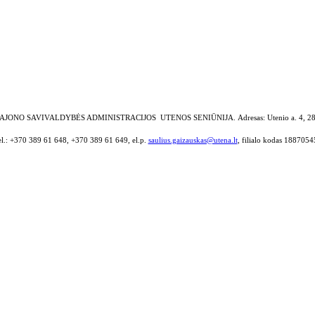
AJONO SAVIVALDYBĖS ADMINISTRACIJOS UTENOS SENIŪNIJA.
Adresas: Utenio a. 4, 2
el.: +370 389 61 648, +370 389 61 649, el.p.
saulius.gaizauskas@utena.lt
, filialo kodas 1887054