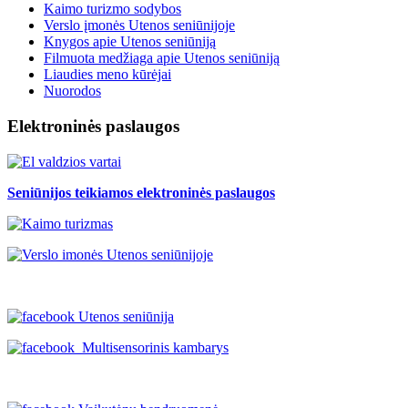
Kaimo turizmo sodybos
Verslo įmonės Utenos seniūnijoje
Knygos apie Utenos seniūniją
Filmuota medžiaga apie Utenos seniūniją
Liaudies meno kūrėjai
Nuorodos
Elektroninės paslaugos
Seniūnijos teikiamos elektroninės paslaugos
Utenos seniūnija
Multisensorinis kambarys