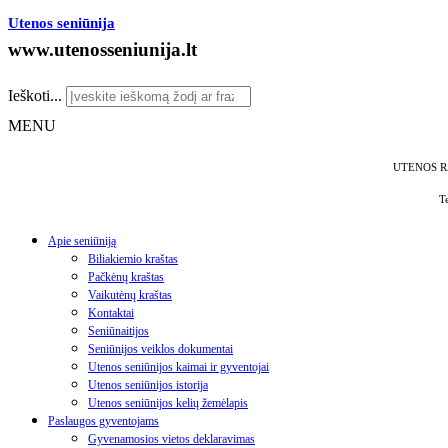
Utenos seniūnija
www.utenosseniunija.lt
Ieškoti...
MENU
UTENOS R
T
Apie seniūniją
Biliakiemio kraštas
Pačkėnų kraštas
Vaikutėnų kraštas
Kontaktai
Seniūnaitijos
Seniūnijos veiklos dokumentai
Utenos seniūnijos kaimai ir gyventojai
Utenos seniūnijos istorija
Utenos seniūnijos kelių žemėlapis
Paslaugos gyventojams
Gyvenamosios vietos deklaravimas