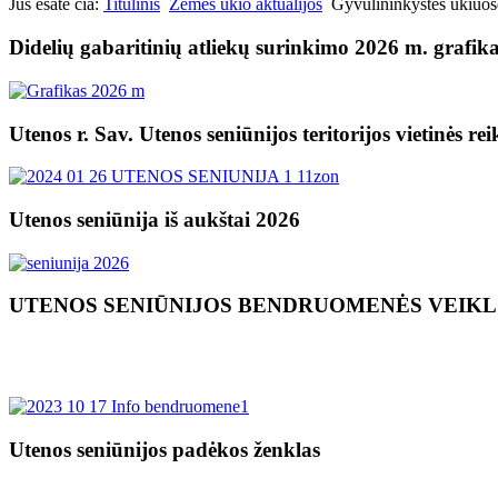
Jūs esate čia:
Titulinis
Žemės ūkio aktualijos
Gyvulininkystės ūkiuos
Didelių gabaritinių atliekų surinkimo 2026 m. grafik
Utenos r. Sav. Utenos seniūnijos teritorijos vietinės re
Utenos seniūnija iš aukštai 2026
UTENOS SENIŪNIJOS BENDRUOMENĖS VEIK
Utenos seniūnijos padėkos ženklas