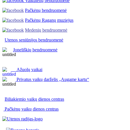
Vaikutėnų bendruomenė
Pačkėnų bendruomenė
Pačkėnų Raganų muziejus
Medenių bendruomenė
Utenos seniūnijos
bendruomenė
Joneliškių bendruomenė
Ąžuolų vaikai
Privatus vaikų darželis „Augame kartu“
Biliakiemio vaikų dienos centras
Pačkėnų vaikų dienos centras