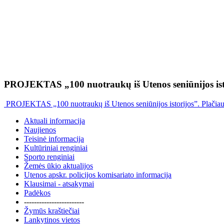
PROJEKTAS „100 nuotraukų iš Utenos seniūnijos ist
PROJEKTAS „100 nuotraukų iš Utenos seniūnijos istorijos”. Plačia
Aktuali informacija
Naujienos
Teisinė informacija
Kultūriniai renginiai
Sporto renginiai
Žemės ūkio aktualijos
Utenos apskr. policijos komisariato informacija
Klausimai - atsakymai
Padėkos
------------------------
Žymūs kraštiečiai
Lankytinos vietos