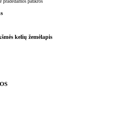
e pradedamos patikros
as
ikšmės kelių žemėlapis
LOS