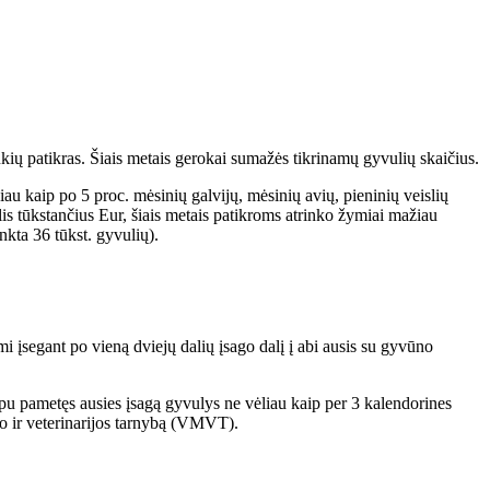
kių patikras. Šiais metais gerokai sumažės tikrinamų gyvulių skaičius.
iau kaip po 5 proc. mėsinių galvijų, mėsinių avių, pieninių veislių
lis tūkstančius Eur, šiais metais patikroms atrinko žymiai mažiau
nkta 36 tūkst. gyvulių).
mi įsegant po vieną dviejų dalių įsago dalį į abi ausis su gyvūno
arpu pametęs ausies įsagą gyvulys ne vėliau kaip per 3 kalendorines
sto ir veterinarijos tarnybą (VMVT).