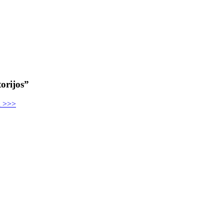
orijos”
u >>>