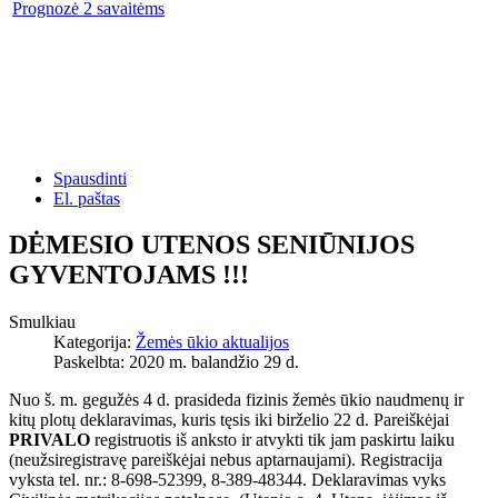
Prognozė 2 savaitėms
Spausdinti
El. paštas
DĖMESIO UTENOS SENIŪNIJOS
GYVENTOJAMS !!!
Smulkiau
Kategorija:
Žemės ūkio aktualijos
Paskelbta: 2020 m. balandžio 29 d.
Nuo š. m. gegužės 4 d. prasideda fizinis žemės ūkio naudmenų ir
kitų plotų deklaravimas, kuris tęsis iki birželio 22 d. Pareiškėjai
PRIVALO
registruotis iš anksto ir atvykti tik jam paskirtu laiku
(neužsiregistravę pareiškėjai nebus aptarnaujami). Registracija
vyksta tel. nr.: 8-698-52399, 8-389-48344. Deklaravimas vyks