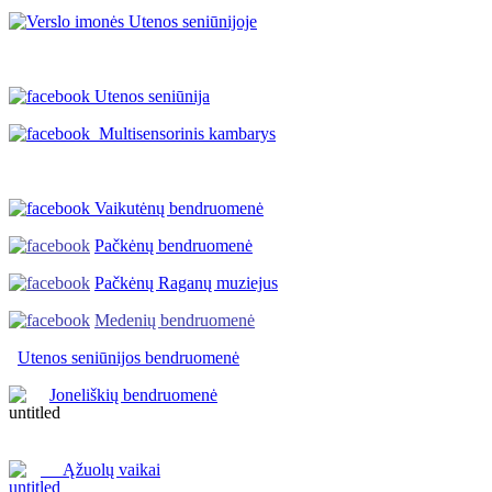
Utenos seniūnija
Multisensorinis kambarys
Vaikutėnų bendruomenė
Pačkėnų bendruomenė
Pačkėnų Raganų muziejus
Medenių bendruomenė
Utenos seniūnijos
bendruomenė
Joneliškių bendruomenė
Ąžuolų vaikai