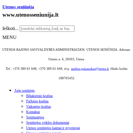
Utenos seniūnija
www.utenosseniunija.lt
Ieškoti...
MENU
UTENOS RAJONO SAVIVALDYBĖS ADMINISTRACIJOS UTENOS SENIŪNIJA.
Adresas:
Utenio a. 4, 28503, Utena.
Tel.: +370 389 61 648, +370 389 61 649, el.p.
saulius.gaizauskas@utena.lt
, filialo kodas
188705452
Apie seniūniją
Biliakiemio kraštas
Pačkėnų kraštas
Vaikutėnų kraštas
Kontaktai
Seniūnaitijos
Seniūnijos veiklos dokumentai
Utenos seniūnijos kaimai ir gyventojai