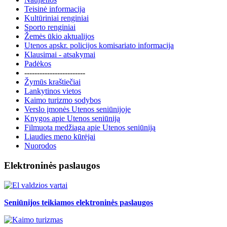
Teisinė informacija
Kultūriniai renginiai
Sporto renginiai
Žemės ūkio aktualijos
Utenos apskr. policijos komisariato informacija
Klausimai - atsakymai
Padėkos
------------------------
Žymūs kraštiečiai
Lankytinos vietos
Kaimo turizmo sodybos
Verslo įmonės Utenos seniūnijoje
Knygos apie Utenos seniūniją
Filmuota medžiaga apie Utenos seniūniją
Liaudies meno kūrėjai
Nuorodos
Elektroninės paslaugos
Seniūnijos teikiamos elektroninės paslaugos