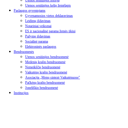
Utenos seniūnijos istorija
Utenos seniūnijos kelių žemėlapis
Paslaugos gyventojams
Gyvenamosios vietos deklaravimas
Leidimų išdavimas
Notariniai veiksmai
ES ir nacionalinė parama žemės ūkiui
Pažymų išdavimas
Socialinė parama
Elektroninės paslaugos
Bendruomenės
Utenos seniūnijos bendruomenė
Medenių krašto bendruomenė
Nemeikščių bendruomenė
Vaikutėnų krašto bendruomenė
Asociacija „Menų sintezė Vaikutėnuose"
Pačkėnų krašto bendruomenė
Joneliškio bendruomenė
Institucijos