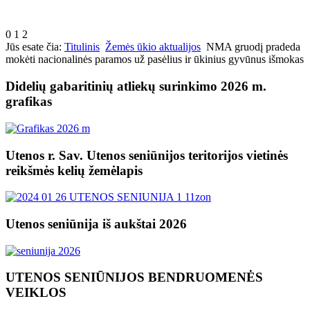
0
1
2
Jūs esate čia:
Titulinis
Žemės ūkio aktualijos
NMA gruodį pradeda
mokėti nacionalinės paramos už pasėlius ir ūkinius gyvūnus išmokas
Didelių gabaritinių atliekų surinkimo 2026 m.
grafikas
Utenos r. Sav. Utenos seniūnijos teritorijos vietinės
reikšmės kelių žemėlapis
Utenos seniūnija iš aukštai 2026
UTENOS SENIŪNIJOS BENDRUOMENĖS
VEIKLOS