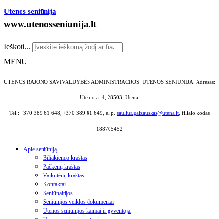
Utenos seniūnija
www.utenosseniunija.lt
Ieškoti...
MENU
UTENOS RAJONO SAVIVALDYBĖS ADMINISTRACIJOS UTENOS SENIŪNIJA.
Adresas:
Utenio a. 4, 28503, Utena.
Tel.: +370 389 61 648, +370 389 61 649, el.p.
saulius.gaizauskas@utena.lt
, filialo kodas
188705452
Apie seniūniją
Biliakiemio kraštas
Pačkėnų kraštas
Vaikutėnų kraštas
Kontaktai
Seniūnaitijos
Seniūnijos veiklos dokumentai
Utenos seniūnijos kaimai ir gyventojai