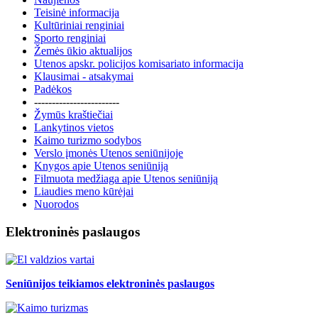
Teisinė informacija
Kultūriniai renginiai
Sporto renginiai
Žemės ūkio aktualijos
Utenos apskr. policijos komisariato informacija
Klausimai - atsakymai
Padėkos
------------------------
Žymūs kraštiečiai
Lankytinos vietos
Kaimo turizmo sodybos
Verslo įmonės Utenos seniūnijoje
Knygos apie Utenos seniūniją
Filmuota medžiaga apie Utenos seniūniją
Liaudies meno kūrėjai
Nuorodos
Elektroninės paslaugos
Seniūnijos teikiamos elektroninės paslaugos