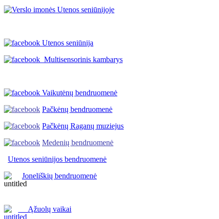
Utenos seniūnija
Multisensorinis kambarys
Vaikutėnų bendruomenė
Pačkėnų bendruomenė
Pačkėnų Raganų muziejus
Medenių bendruomenė
Utenos seniūnijos
bendruomenė
Joneliškių bendruomenė
Ąžuolų vaikai