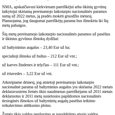
NMA, apskaičiavusi kiekvienam pareiškėjui arba ūkinių gyvūnų
laikytojui skiriamą pereinamojo laikotarpio nacionalinės paramos
sumą už 2022 metus, ją pradės mokėti gruodžio mėnesį.
Planuojama, jog daugumai pareiškėjų parama bus išmokėta iki šių
metų pabaigos.
Šių metų pereinamojo laikotarpio nacionalinės paramos už pasėlius
ir ūkinius gyvūnus išmokų dydžiai:
už baltyminius augalus – 23,40 Eur už ha;
specialioji išmoka už bulius – 212 Eur už vnt.;
už karves žindenes ir telyčias – 111 Eur už vnt.;
už ėriavedes – 3,22 Eur už vnt.
Atkreipiame dėmesį, jog atsietoji pereinamojo laikotarpio
nacionalinė parama už baltyminius augalus yra skiriama 2022 metais
deklaravusiems žemės ūkio naudmenas pareiškėjams už 2011 metais
deklaruotus ir 2011 metų susietosios papildomos nacionalinės
tiesioginės išmokos už baltyminių augalų pasėlius teikimo
reikalavimus atitikusius plotus.
Žemės ūkio valdos perdavimo ar paveldėjimo atveju valdos