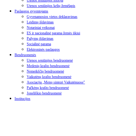
Utenos seniūnijos istorija
Utenos seniūnijos kelių žemėlapis
Paslaugos gyventojams
Gyvenamosios vietos deklaravimas
Leidimų išdavimas
Notariniai veiksmai
ES ir nacionalinė parama žemės ūkiui
Pažymų išdavimas
Socialinė parama
Elektroninės paslaugos
Bendruomenės
Utenos seniūnijos bendruomenė
Medenių krašto bendruomenė
Nemeikščių bendruomenė
Vaikutėnų krašto bendruomenė
Asociacija „Menų sintezė Vaikutėnuose"
Pačkėnų krašto bendruomenė
Joneliškio bendruomenė
Institucijos