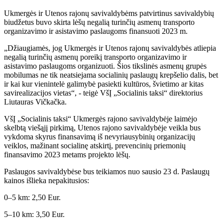
Ukmergės ir Utenos rajonų savivaldybėms patvirtinus savivaldybių
biudžetus buvo skirta lėšų negalią turinčių asmenų transporto
organizavimo ir asistavimo paslaugoms finansuoti 2023 m.
„Džiaugiamės, jog Ukmergės ir Utenos rajonų savivaldybės atliepia
negalią turinčių asmenų poreikį transporto organizavimo ir
asistavimo paslaugoms organizuoti. Šios tikslinės asmenų grupės
mobilumas ne tik neatsiejama socialinių paslaugų krepšelio dalis, bet
ir kai kur vienintelė galimybė pasiekti kultūros, švietimo ar kitas
savirealizacijos vietas“, - teigė VšĮ „Socialinis taksi“ direktorius
Liutauras Vičkačka.
VšĮ „Socialinis taksi“ Ukmergės rajono savivaldybėje laimėjo
skelbtą viešąjį pirkimą, Utenos rajono savivaldybėje veikla bus
vykdoma skyrus finansavimą iš nevyriausybinių organizacijų
veiklos, mažinant socialinę atskirtį, prevencinių priemonių
finansavimo 2023 metams projekto lėšų.
Paslaugos savivaldybėse bus teikiamos nuo sausio 23 d. Paslaugų
kainos išlieka nepakitusios:
0–5 km: 2,50 Eur.
5–10 km: 3,50 Eur.