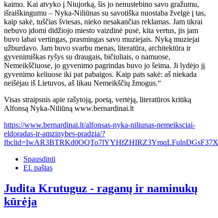
kaimo. Kai atvyko į Niujorką, šis jo nenustebino savo gražumu,
išraiškingumu – Nyka-Niliūnas su savotiška nuostaba žvelgė į tas,
kaip sakė, tuščias šviesas, nieko nesakančias reklamas. Jam tikrai
nebuvo įdomi didžiojo miesto vaizdinė pusė, kita vertus, jis jam
buvo labai vertingas, prasmingas savo muziejais. Nyką muziejai
užburdavo. Jam buvo svarbu menas, literatūra, architektūra ir
gyvenimiškas ryšys su draugais, bičiuliais, o namuose,
Nemeikščiuose, jo gyvenimo pagrindas buvo jo šeima. Ji lydėjo jį
gyvenimo keliuose iki pat pabaigos. Kaip pats sakė: aš niekada
neišėjau iš Lietuvos, aš likau Nemeikščių žmogus.“
Visas straipsnis apie rašytoją, poetą, vertėją, literatūros kritiką
Alfonsą Nyka-Niliūną www.bernardinai.lt
https://www.bernardinai.lt/alfonsas-nyka-niliunas-nemeiksciai-
eldoradas-ir-amzinybes-pradzia/?
fbclid=IwAR3BTRKd0OQTo7lYYHfZHIRZ3YmqLFulnDGsF37X
Spausdinti
El. paštas
Judita Krutuguz - raganų ir naminukų
kūrėja