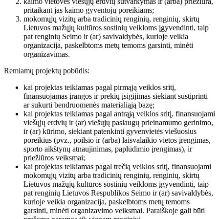
kaimo vietovės viešųjų erdvių sutvarkymas ir (arba) priežiūra,
pritaikant jas kaimo gyventojų poreikiams;
mokomųjų vizitų arba tradicinių renginių, renginių, skirtų
Lietuvos mažųjų kultūros sostinių veikloms įgyvendinti, taip
pat renginių Seimo ir (ar) savivaldybės, kurioje veikia
organizacija, paskelbtoms metų temoms garsinti, minėti
organizavimas.
Remiamų projektų pobūdis:
kai projektas teikiamas pagal pirmąją veiklos sritį,
finansuojamas įrangos ir prekių įsigijimas siekiant sustiprinti
ar sukurti bendruomenės materialiąją bazę;
kai projektas teikiamas pagal antrąją veiklos sritį, finansuojami
viešųjų erdvių ir (ar) viešųjų paslaugų prieinamumo gerinimo,
ir (ar) kūrimo, siekiant patenkinti gyvenvietės viešuosius
poreikius (pvz., poilsio ir (arba) laisvalaikio vietos įrengimas,
sporto aikštynų atnaujinimas, paplūdimio įrengimas), ir
priežiūros veiksmai;
kai projektas teikiamas pagal trečią veiklos sritį, finansuojami
mokomųjų vizitų arba tradicinių renginių, renginių, skirtų
Lietuvos mažųjų kultūros sostinių veikloms įgyvendinti, taip
pat renginių Lietuvos Respublikos Seimo ir (ar) savivaldybės,
kurioje veikia organizacija, paskelbtoms metų temoms
garsinti, minėti organizavimo veiksmai. Paraiškoje gali būti