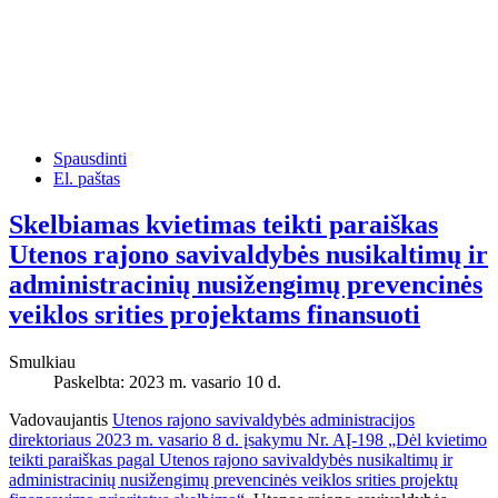
Spausdinti
El. paštas
Skelbiamas kvietimas teikti paraiškas
Utenos rajono savivaldybės nusikaltimų ir
administracinių nusižengimų prevencinės
veiklos srities projektams finansuoti
Smulkiau
Paskelbta: 2023 m. vasario 10 d.
Vadovaujantis
Utenos rajono savivaldybės administracijos
direktoriaus 2023 m. vasario 8 d. įsakymu Nr. AĮ-198 „Dėl kvietimo
teikti paraiškas pagal Utenos rajono savivaldybės nusikaltimų ir
administracinių nusižengimų prevencinės veiklos srities projektų