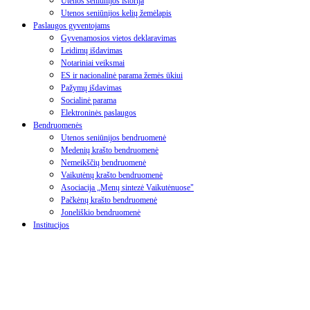
Utenos seniūnijos istorija
Utenos seniūnijos kelių žemėlapis
Paslaugos gyventojams
Gyvenamosios vietos deklaravimas
Leidimų išdavimas
Notariniai veiksmai
ES ir nacionalinė parama žemės ūkiui
Pažymų išdavimas
Socialinė parama
Elektroninės paslaugos
Bendruomenės
Utenos seniūnijos bendruomenė
Medenių krašto bendruomenė
Nemeikščių bendruomenė
Vaikutėnų krašto bendruomenė
Asociacija „Menų sintezė Vaikutėnuose"
Pačkėnų krašto bendruomenė
Joneliškio bendruomenė
Institucijos