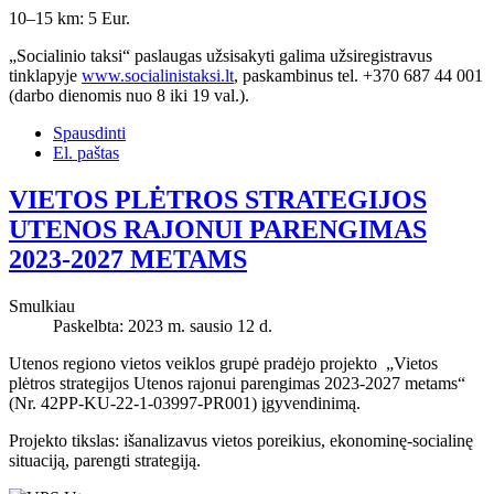
10–15 km: 5 Eur.
„Socialinio taksi“ paslaugas užsisakyti galima užsiregistravus
tinklapyje
www.socialinistaksi.lt
, paskambinus tel. +370 687 44 001
(darbo dienomis nuo 8 iki 19 val.).
Spausdinti
El. paštas
VIETOS PLĖTROS STRATEGIJOS
UTENOS RAJONUI PARENGIMAS
2023-2027 METAMS
Smulkiau
Paskelbta: 2023 m. sausio 12 d.
Utenos regiono vietos veiklos grupė pradėjo projekto „Vietos
plėtros strategijos Utenos rajonui parengimas 2023-2027 metams“
(Nr. 42PP-KU-22-1-03997-PR001) įgyvendinimą.
Projekto tikslas: išanalizavus vietos poreikius, ekonominę-socialinę
situaciją, parengti strategiją.