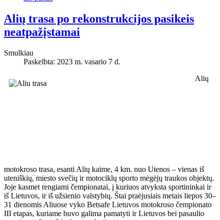
Alių trasa po rekonstrukcijos pasikeis
neatpažįstamai
Smulkiau
Paskelbta: 2023 m. vasario 7 d.
Alių
motokroso trasa, esanti Alių kaime, 4 km. nuo Utenos – vienas iš
uteniškių, miesto svečių ir motociklų sporto mėgėjų traukos objektų.
Joje kasmet rengiami čempionatai, į kuriuos atvyksta sportininkai ir
iš Lietuvos, ir iš užsienio valstybių. Štai praėjusiais metais liepos 30–
31 dienomis Aliuose vyko Betsafe Lietuvos motokroso čempionato
III etapas, kuriame buvo galima pamatyti ir Lietuvos bei pasaulio