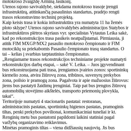
motokroso žvaigždę Arminą Jasikonį.
Utenos rajono savivaldybė, siekdama motokroso trasoje įrengti
infrastruktūrą, atitinkančią pasaulinius standartus, pradėjo rengti
trasos rekonstravimo techninį projektą.
Kaip keisis trasa ir kokia infrastruktūra yra numatyta 11 ha žemės
ploto sklype? Utenos rajono savivaldybės administracijos Statybos ir
infrastruktūros plėtros skyriaus vyr. specialistas Vytautas Leika sakė,
kad po rekonstrukcijos trasa pasikeis neatpažįstamai. Pirmiausia, ji
atitik FIM MXGP/MX2 pasaulio motokroso čempionato ir FIM
motociklų su priekabomis Pasaulio čempionato trasų standartus. O
tai – kelias į svarbius tarptautinius čempionatus.
„Rengiamame trasos rekonstrukcijos techniniame projekte numatyti
rekonstrukcijos darbų etapai, – sakė V. Leika. – Juos įgyvendinant
bus rekonstruojama pati trasa, įrengiamos įvairios zonos: sportininkų
kiemelio zona, atvira žiūrovų zona, tribūnos, suvenyrų prekybos
zona, poilsio ir pramogų zona. Pagalvota ir apie mažuosius žiūrovus:
jiems bus pastatyti žaidimų įrenginiai. Taip pat bus įrengtos žiūrovų
automobilių stovėjimo aikštelės, transporto priemonių plovykla,
takai“.
Teritorijoje numatyti 4 stacionarūs pastatai: restoranas,
administracinis pastatas, sportininkų higienos pastatas, pramoginis
tiltas, penki prekybos povilionai, komunikaciniai tuneliai ir kt.
Renginių metu bus pastatomi papildomi laikini statiniai pagal
varžybų organizavimo reiklavimus.
Minėtas pramoginis tiltas – viena didžiausių naujovių. Jis bus