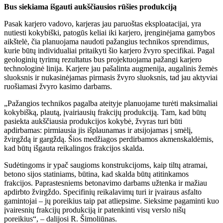
Bus siekiama išgauti aukščiausios rūšies produkciją
Pasak karjero vadovo, karjeras jau paruoštas eksploatacijai, yra
nutiesti kokybiški, patogūs keliai iki karjero, įrenginėjama gamybos
aikštelė, čia planuojama naudoti pažangius technikos sprendimus,
kurie būtų individualiai pritaikyti šio karjero žvyro specifikai. Pagal
geologinių tyrimų rezultatus bus projektuojama pažangi karjero
technologinė linija. Karjere jau pašalinta augmenija, augalinis žemės
sluoksnis ir nukasinėjamas pirmasis žvyro sluoksnis, tad jau aktyviai
ruošiamasi žvyro kasimo darbams.
„Pažangios technikos pagalba ateityje planuojame turėti maksimaliai
kokybišką, plautą, įvairiausių frakcijų produkciją. Tam, kad būtų
pasiekta aukščiausia produkcijos kokybė, žvyras turi būti
apdirbamas: pirmiausia jis išplaunamas ir atsijojamas į smėlį,
žvirgždą ir gargždą. Šios medžiagos perdirbamos akmenskaldėmis,
kad būtų išgauta reikalingos frakcijos skalda.
Sudėtingoms ir ypač saugioms konstrukcijoms, kaip tiltų atramai,
betono sijos statiniams, būtina, kad skalda būtų atitinkamos
frakcijos. Paprastesniems betonavimo darbams užtenka ir mažiau
apdirbto žvirgždo. Specifinių reikalavimų turi ir įvairaus asfalto
gamintojai – jų poreikius taip pat atliepsime. Sieksime pagaminti kuo
įvairesnių frakcijų produkciją ir patenkinti visų verslo nišų
poreikius“, – dalijosi R. Šimoliūnas.