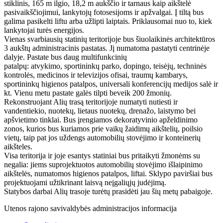
stiklinis, 165 m ilgio, 18,2 m aukščio ir tarnaus kaip aikštelė
pasivaikščiojimui, lankytojų fotosesijoms ir apžvalgai. Į tiltą bus
galima pasikelti liftu arba užlipti laiptais. Priklausomai nuo to, kiek
lankytojai turės energijos.
Vienas svarbiausių statinių teritorijoje bus šiuolaikinės architektūros
3 aukštų administracinis pastatas. Jį numatoma pastatyti centrinėje
dalyje. Pastate bus daug multifunkcinių
patalpų: atvykimo, sportininkų parko, dopingo, teisėjų, techninės
kontrolės, medicinos ir televizijos ofisai, traumų kambarys,
sportininkų higienos patalpos, universali konferencijų medijos salė ir
kt. Vienu metu pastate galės tilpti beveik 200 žmonių.
Rekonstruojant Alių trasą teritorijoje numatyti nutiesti ir
vandentiekio, nuotekų, lietaus nuotekų, drenažo, laistymo bei
apšvietimo tinklai. Bus įrengiamos dekoratyvinio apželdinimo
zonos, kurios bus kuriamos prie vaikų žaidimų aikštelių, poilsio
vietų, taip pat jos uždengs automobilių stovėjimo ir konteinerių
aikšteles.
Visa teritorija ir joje esantys statiniai bus pritaikyti žmonėms su
negalia: jiems suprojektuotos automobilių stovėjimo išlaipinimo
aikštelės, numatomos higienos patalpos, liftai. Sklypo paviršiai bus
projektuojami užtikrinant laisvą neįgaliųjų judėjimą.
Statybos darbai Alių trasoje turėtų prasidėti jau šių metų pabaigoje.
Utenos rajono savivaldybės administracijos informacija