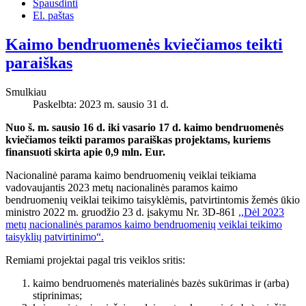
Spausdinti
El. paštas
Kaimo bendruomenės kviečiamos teikti
paraiškas
Smulkiau
Paskelbta: 2023 m. sausio 31 d.
Nuo š. m. sausio 16 d. iki vasario 17 d. kaimo bendruomenės
kviečiamos teikti paramos paraiškas projektams, kuriems
finansuoti skirta apie 0,9 mln. Eur.
Nacionalinė parama kaimo bendruomenių veiklai teikiama
vadovaujantis 2023 metų nacionalinės paramos kaimo
bendruomenių veiklai teikimo taisyklėmis, patvirtintomis žemės ūkio
ministro 2022 m. gruodžio 23 d. įsakymu Nr. 3D-861
,,Dėl 2023
metų nacionalinės paramos kaimo bendruomenių veiklai teikimo
taisyklių patvirtinimo“.
Remiami projektai pagal tris veiklos sritis:
kaimo bendruomenės materialinės bazės sukūrimas ir (arba)
stiprinimas;