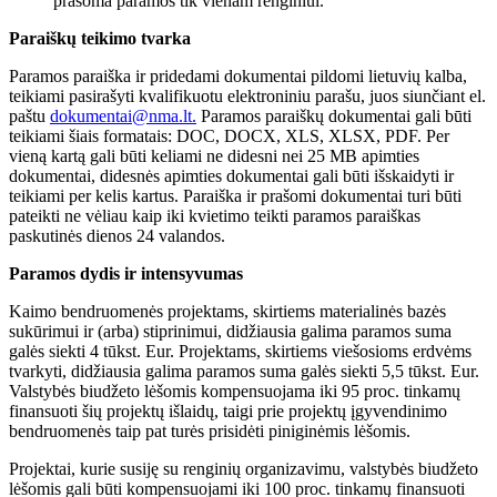
prašoma paramos tik vienam renginiui.
Paraiškų teikimo tvarka
Paramos paraiška ir pridedami dokumentai pildomi lietuvių kalba,
teikiami pasirašyti kvalifikuotu elektroniniu parašu, juos siunčiant el.
paštu
dokumentai@nma.lt
.
Paramos paraiškų dokumentai gali būti
teikiami šiais formatais: DOC, DOCX, XLS, XLSX, PDF. Per
vieną kartą gali būti keliami ne didesni nei 25 MB apimties
dokumentai, didesnės apimties dokumentai gali būti išskaidyti ir
teikiami per kelis kartus. Paraiška ir prašomi dokumentai turi būti
pateikti ne vėliau kaip iki kvietimo teikti paramos paraiškas
paskutinės dienos 24 valandos.
Paramos dydis ir intensyvumas
Kaimo bendruomenės projektams, skirtiems materialinės bazės
sukūrimui ir (arba) stiprinimui, didžiausia galima paramos suma
galės siekti 4 tūkst. Eur. Projektams, skirtiems viešosioms erdvėms
tvarkyti, didžiausia galima paramos suma galės siekti 5,5 tūkst. Eur.
Valstybės biudžeto lėšomis kompensuojama iki 95 proc. tinkamų
finansuoti šių projektų išlaidų, taigi prie projektų įgyvendinimo
bendruomenės taip pat turės prisidėti piniginėmis lėšomis.
Projektai, kurie susiję su renginių organizavimu, valstybės biudžeto
lėšomis gali būti kompensuojami iki 100 proc. tinkamų finansuoti