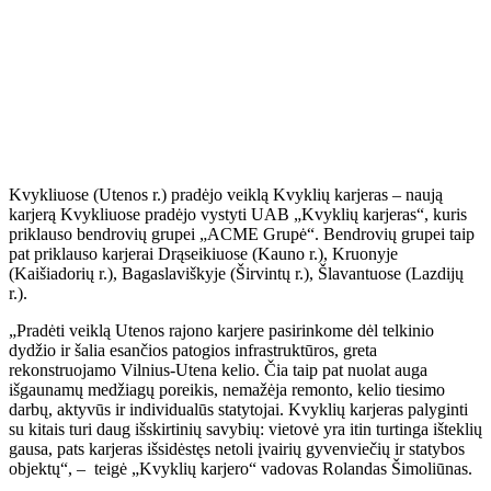
Kvykliuose (Utenos r.) pradėjo veiklą Kvyklių karjeras – naują
karjerą Kvykliuose pradėjo vystyti UAB „Kvyklių karjeras“, kuris
priklauso bendrovių grupei „ACME Grupė“. Bendrovių grupei taip
pat priklauso karjerai Drąseikiuose (Kauno r.), Kruonyje
(Kaišiadorių r.), Bagaslaviškyje (Širvintų r.), Šlavantuose (Lazdijų
r.).
„Pradėti veiklą Utenos rajono karjere pasirinkome dėl telkinio
dydžio ir šalia esančios patogios infrastruktūros, greta
rekonstruojamo Vilnius-Utena kelio. Čia taip pat nuolat auga
išgaunamų medžiagų poreikis, nemažėja remonto, kelio tiesimo
darbų, aktyvūs ir individualūs statytojai. Kvyklių karjeras palyginti
su kitais turi daug išskirtinių savybių: vietovė yra itin turtinga išteklių
gausa, pats karjeras išsidėstęs netoli įvairių gyvenviečių ir statybos
objektų“, – teigė „Kvyklių karjero“ vadovas Rolandas Šimoliūnas.