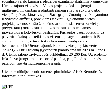
socialinio verslo kūrimą ir plėtrą bei užimtumo skatinimą kaimiškose
Utenos rajono vietovėse“. Vietos projekto tikslas – įrengti
multisensorinį kambarį ir įdarbinti asmenį į naujai sukurtą darbo
vietą. Projektas skirtas visų amžiaus grupių žmonių – vaikų, jaunimo
ir vyresnio amžiaus, poreikiams tenkinti. Įgyvendinus vietos
projektą, Utenos krašto žmonėms su sutrikusia sensorika vietoje
(nevykstant į didžiuosius Lietuvos miestus) bus teikiamos
inovatyvios ir kokybiškos paslaugos. Paslaugos pagal poreikį ir už
patvirtintą kainą bus teikiamos visiems jų pageidaujantiems ir iš
aplinkinių rajonų, o tai suteiks ekonominę naudą vietos
bendruomenei ir Utenos rajonui. Bendra vietos projekto vertė
72 429,26 Eur. Projektą įgyvendinti planuojama iki 2023 m. liepos 1
d. Utenos rajono savivaldybės prisidėjimas 20 260 Eur. Už projekto
lėšas buvo įrengta multisensorinė patalpa, pagalbinės sanitarinės
patalpos, įsigyta multisensorinė įranga.
Utenos seniūnijos bendruomenės pirmininkės Aistės Bernotienės
informacija ir nuotraukos.