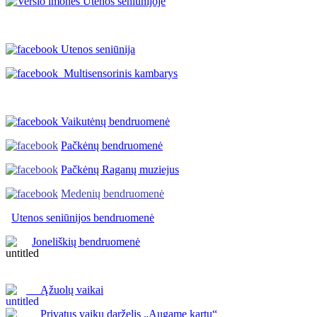
Utenos seniūnija
Multisensorinis kambarys
Vaikutėnų bendruomenė
Pačkėnų bendruomenė
Pačkėnų Raganų muziejus
Medenių bendruomenė
Utenos seniūnijos
bendruomenė
Joneliškių bendruomenė
Ąžuolų vaikai
Privatus vaikų darželis „Augame kartu“