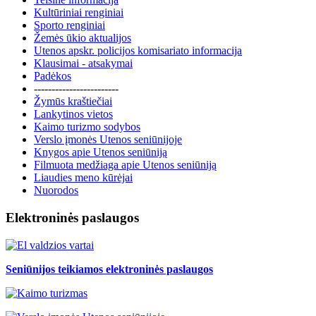
Kultūriniai renginiai
Sporto renginiai
Žemės ūkio aktualijos
Utenos apskr. policijos komisariato informacija
Klausimai - atsakymai
Padėkos
------------------------
Žymūs kraštiečiai
Lankytinos vietos
Kaimo turizmo sodybos
Verslo įmonės Utenos seniūnijoje
Knygos apie Utenos seniūniją
Filmuota medžiaga apie Utenos seniūniją
Liaudies meno kūrėjai
Nuorodos
Elektroninės paslaugos
Seniūnijos teikiamos elektroninės paslaugos