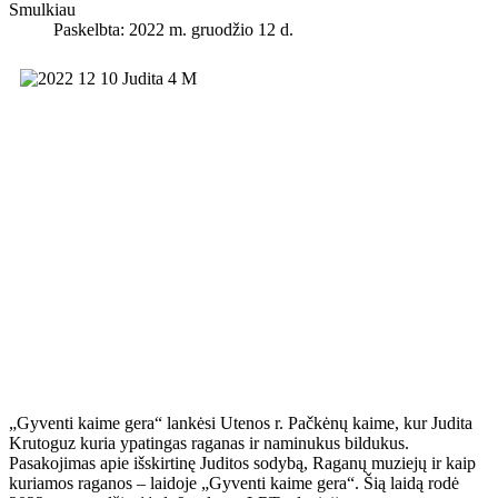
Smulkiau
Paskelbta: 2022 m. gruodžio 12 d.
„Gyventi kaime gera“ lankėsi Utenos r. Pačkėnų kaime, kur Judita
Krutoguz kuria ypatingas raganas ir naminukus bildukus.
Pasakojimas apie išskirtinę Juditos sodybą, Raganų muziejų ir kaip
kuriamos raganos – laidoje „Gyventi kaime gera“. Šią laidą rodė