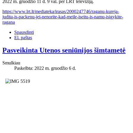
2022 m. gruodžio 11 d. 9 val. per LRT televiziją.
https://www.lrt.lt/mediateka/irasas/2000247746/raganu-kureja-
judita-is-packenu-jei-nenorite-kad-meile-iseitu-is-namu-isigykite-
ragana
Spausdinti
El. paštas
Pasveikinta Utenos seniūnijos šimtametė
Smulkiau
Paskelbta: 2022 m. gruodžio 6 d.