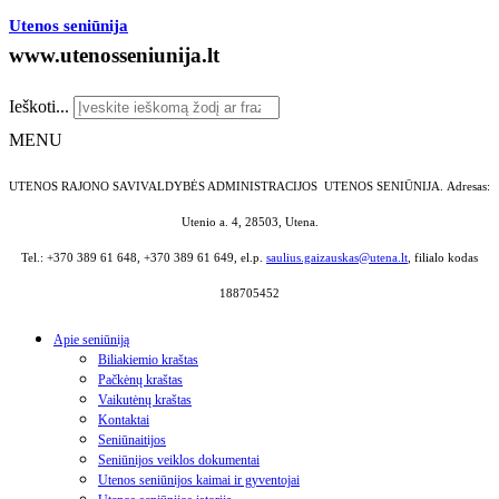
Utenos seniūnija
www.utenosseniunija.lt
Ieškoti...
MENU
UTENOS RAJONO SAVIVALDYBĖS ADMINISTRACIJOS UTENOS SENIŪNIJA.
Adresas:
Utenio a. 4, 28503, Utena.
Tel.: +370 389 61 648, +370 389 61 649, el.p.
saulius.gaizauskas@utena.lt
, filialo kodas
188705452
Apie seniūniją
Biliakiemio kraštas
Pačkėnų kraštas
Vaikutėnų kraštas
Kontaktai
Seniūnaitijos
Seniūnijos veiklos dokumentai
Utenos seniūnijos kaimai ir gyventojai