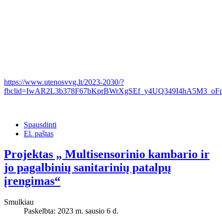
https://www.utenosvvg.lt/2023-2030/?
fbclid=IwAR2L3b378F67bKprBWrXgSEf_y4UQ349I4hA5M3_o
Spausdinti
El. paštas
Projektas „ Multisensorinio kambario ir
jo pagalbinių sanitarinių patalpų
įrengimas“
Smulkiau
Paskelbta: 2023 m. sausio 6 d.