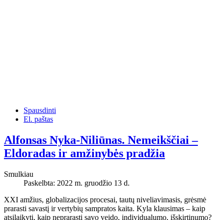
Spausdinti
El. paštas
Alfonsas Nyka-Niliūnas. Nemeikščiai –
Eldoradas ir amžinybės pradžia
Smulkiau
Paskelbta: 2022 m. gruodžio 13 d.
XXI amžius, globalizacijos procesai, tautų niveliavimasis, grėsmė
prarasti savastį ir vertybių sampratos kaita. Kyla klausimas – kaip
atsilaikyti, kaip neprarasti savo veido, individualumo, išskirtinumo?