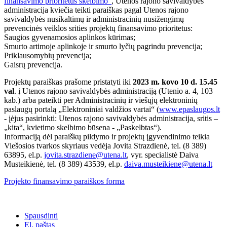
finansavimo prioritetus skelbimo“
, Utenos rajono savivaldybės
administracija kviečia teikti paraiškas pagal Utenos rajono
savivaldybės nusikaltimų ir administracinių nusižengimų
prevencinės veiklos srities projektų finansavimo prioritetus:
Saugios gyvenamosios aplinkos kūrimas;
Smurto artimoje aplinkoje ir smurto lyčių pagrindu prevencija;
Priklausomybių prevencija;
Gaisrų prevencija.
Projektų paraiškas prašome pristatyti iki
2023 m. kovo 10 d. 15.45
val
. į Utenos rajono savivaldybės administraciją (Utenio a. 4, 103
kab.) arba pateikti per Administracinių ir viešųjų elektroninių
paslaugų portalą „Elektroniniai valdžios vartai“ (
www.epaslaugos.lt
- įėjus pasirinkti: Utenos rajono savivaldybės administracija, sritis –
„kita“, kvietimo skelbimo būsena - „Paskelbtas“).
Informaciją dėl paraiškų pildymo ir projektų įgyvendinimo teikia
Viešosios tvarkos skyriaus vedėja Jovita Strazdienė, tel. (8 389)
63895, el.p.
jovita.strazdiene@utena.lt
, vyr. specialistė Daiva
Musteikienė, tel. (8 389) 43539, el.p.
daiva.musteikiene@utena.lt
Projekto finansavimo paraiškos forma
Spausdinti
El. paštas