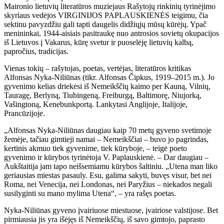
Maironio lietuvių literatūros muziejaus Rašytojų rinkinių tyrinėjimo
skyriaus vedėjos VIRGINIJOS PAPLAUSKIENĖS teigimu, čia
sektinu pavyzdžiu gali tapti daugelis didžiųjų mūsų kūrėjų. Ypač
menininkai, 1944-aisiais pasitraukę nuo antrosios sovietų okupacijos
iš Lietuvos į Vakarus, kūrę svetur ir puoselėję lietuvių kalbą,
papročius, tradicijas.
Vienas tokių – rašytojas, poetas, vertėjas, literatūros kritikas
Alfonsas Nyka-Niliūnas (tikr. Alfonsas Čipkus, 1919–2015 m.). Jo
gyvenimo kelias driekėsi iš Nemeikščių kaimo per Kauną, Vilnių,
Tauragę, Berlyną, Tiubingeną, Freiburgą, Baltimorę, Niujorką,
Vašingtoną, Kenebunkportą. Lankytasi Anglijoje, Italijoje,
Prancūzijoje.
„Alfonsas Nyka-Niliūnas daugiau kaip 70 metų gyveno svetimoje
žemėje, tačiau gimtieji namai – Nemeikščiai – buvo jo pagrindas,
kertinis akmuo tiek gyvenime, tiek kūryboje, – teigė poeto
gyvenimo ir kūrybos tyrinėtoja V. Paplauskienė. – Dar daugiau –
Aukštaitija jam tapo neišsemiamu kūrybos šaltiniu. „Utena man liko
geriausias miestas pasauly. Esu, galima sakyti, buvęs visur, bet nei
Roma, nei Venecija, nei Londonas, nei Paryžius – niekados negali
susilyginti su mano mylima Utena“, – yra rašęs poetas.
Nyka-Niliūnas gyveno įvairiuose miestuose, įvairiose valstijose. Bet
pirmiausia jis yra išėjęs iš Nemeikščių, iš savo gimtojo, paprasto