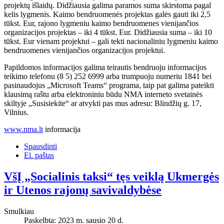
projektų išlaidų. Didžiausia galima paramos suma skirstoma pagal
kelis lygmenis. Kaimo bendruomenės projektas galės gauti iki 2,5
tūkst. Eur, rajono lygmeniu kaimo bendruomenes vienijančios
organizacijos projektas – iki 4 tūkst. Eur. Didžiausia suma – iki 10
tūkst. Eur vienam projektui – gali tekti nacionaliniu lygmeniu kaimo
bendruomenes vienijančios organizacijos projektui.
Papildomos informacijos galima teirautis bendruoju informacijos
teikimo telefonu (8 5) 252 6999 arba trumpuoju numeriu 1841 bei
pasinaudojus „Microsoft Teams“ programa, taip pat galima pateikti
klausimą raštu arba elektroniniu būdu NMA interneto svetainės
skiltyje „Susisiekite“ ar atvykti pas mus adresu: Blindžių g. 17,
Vilnius.
www.nma.lt
informacija
Spausdinti
El. paštas
VšĮ „Socialinis taksi“ tęs veiklą Ukmergės
ir Utenos rajonų savivaldybėse
Smulkiau
Paskelbta: 2023 m. sausio 20 d.