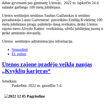
dabar gyvenanti pas giminaitę Utenoje, 2022 m. lapkričio 24 d.
sulaukė garbingo 100 metų jubiliejaus.
Utenos seniūnijos seniūnas Saulius Gaižauskas ir seniūno
pavaduotoja Laura Gaivenienė pasveikino Emiliją Kviklienę 100
metų jubiliejaus proga, palinkėjo daug sveikatos, įteikė Utenos
rajono mero Alvydo Katino sveikinimą, užrišo jubiliejinę juostą ir
įteikė atminimo dovanėlę.
Utenos seniūnijos administracijos informacija
Spausdinti
El. paštas
Utenos rajone pradėjo veiklą naujas
„Kvyklių karjeras“
Smulkiau
Paskelbta: 2022 m. gruodžio 5 d.