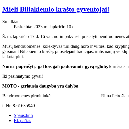
Mieli Biliakiemio krašto gyventojai!
Smulkiau
Paskelbta: 2023 m. lapkričio 10 d.
Š. m. lapkričio 17 d. 16 val. noriu pakviesti pristatyti bendruomenės at
Mūsų bendruomenės kolektyvas turi daug noro ir vilties, kad kryptingai 
garsinant Biliakiemio kraštą, puoselėjant tradicijas, imtis naujų veikl
laikotarpiui.
Noriu paprašyti, gal kas gali padovanoti gyvą eglutę,
kuri šiais 
Iki pasimatymo gyvai!
MOTO - geriausia daugyba yra dalyba
.
Bendruomenės pirmininkė Rima Petrošien
t. Nr. 8-61635940
Spausdinti
El. paštas