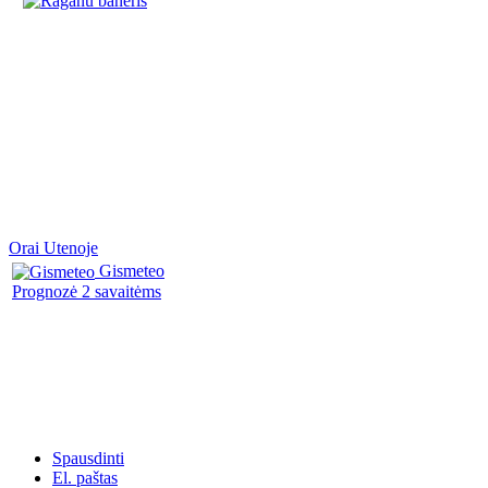
Orai Utenoje
Gismeteo
Prognozė 2 savaitėms
Spausdinti
El. paštas