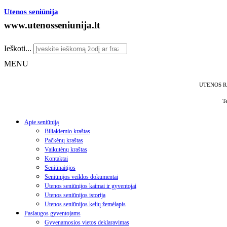
Utenos seniūnija
www.utenosseniunija.lt
Ieškoti...
MENU
UTENOS R
T
Apie seniūniją
Biliakiemio kraštas
Pačkėnų kraštas
Vaikutėnų kraštas
Kontaktai
Seniūnaitijos
Seniūnijos veiklos dokumentai
Utenos seniūnijos kaimai ir gyventojai
Utenos seniūnijos istorija
Utenos seniūnijos kelių žemėlapis
Paslaugos gyventojams
Gyvenamosios vietos deklaravimas