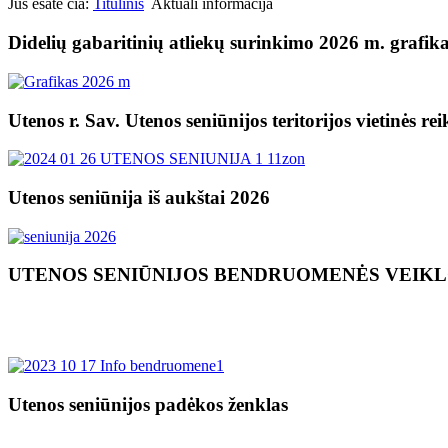
Jūs esate čia:
Titulinis
Aktuali informacija
Didelių gabaritinių atliekų surinkimo 2026 m. grafik
Utenos r. Sav. Utenos seniūnijos teritorijos vietinės re
Utenos seniūnija iš aukštai 2026
UTENOS SENIŪNIJOS BENDRUOMENĖS VEIK
Utenos seniūnijos padėkos ženklas