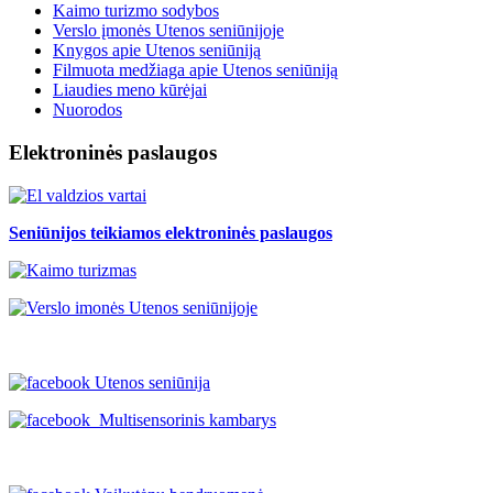
Kaimo turizmo sodybos
Verslo įmonės Utenos seniūnijoje
Knygos apie Utenos seniūniją
Filmuota medžiaga apie Utenos seniūniją
Liaudies meno kūrėjai
Nuorodos
Elektroninės paslaugos
Seniūnijos teikiamos elektroninės paslaugos
Utenos seniūnija
Multisensorinis kambarys