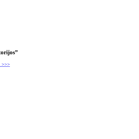
orijos”
u >>>