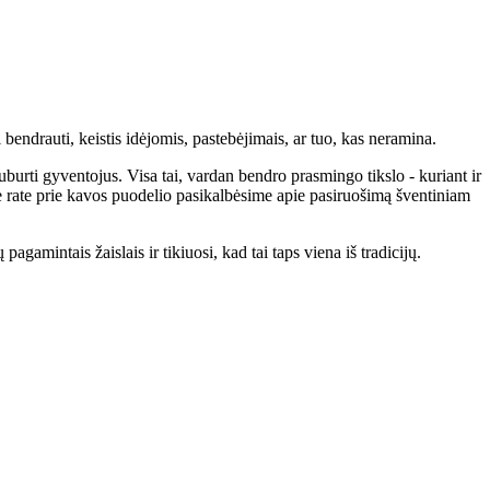
 bendrauti, keistis idėjomis, pastebėjimais, ar tuo, kas neramina.
uburti gyventojus. Visa tai, vardan bendro prasmingo tikslo - kuriant ir
ame rate prie kavos puodelio pasikalbėsime apie pasiruošimą šventiniam
agamintais žaislais ir tikiuosi, kad tai taps viena iš tradicijų.