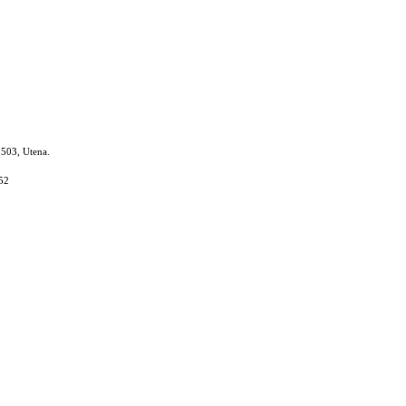
8503, Utena.
52