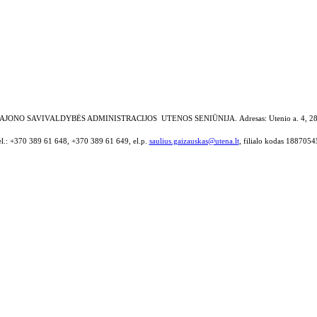
AJONO SAVIVALDYBĖS ADMINISTRACIJOS UTENOS SENIŪNIJA.
Adresas: Utenio a. 4, 2
el.: +370 389 61 648, +370 389 61 649, el.p.
saulius.gaizauskas@utena.lt
, filialo kodas 1887054