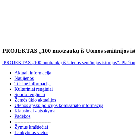
PROJEKTAS „100 nuotraukų iš Utenos seniūnijos ist
PROJEKTAS „100 nuotraukų iš Utenos seniūnijos istorijos”. Plačia
Aktuali informacija
Naujienos
Teisinė informacija
Kultūriniai renginiai
Sporto renginiai
Žemės ūkio aktualijos
Utenos apskr. policijos komisariato informacija
Klausimai - atsakymai
Padėkos
------------------------
Žymūs kraštiečiai
Lankytinos vietos