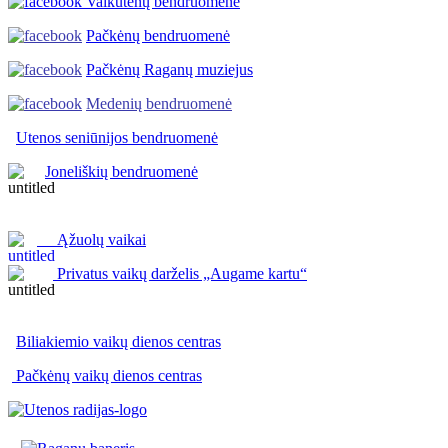
Vaikutėnų bendruomenė
Pačkėnų bendruomenė
Pačkėnų Raganų muziejus
Medenių bendruomenė
Utenos seniūnijos
bendruomenė
Joneliškių bendruomenė
Ąžuolų vaikai
Privatus vaikų darželis „Augame kartu“
Biliakiemio vaikų dienos centras
Pačkėnų vaikų dienos centras