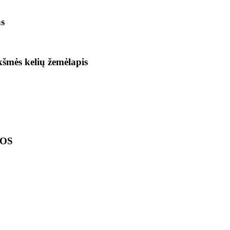
as
ikšmės kelių žemėlapis
LOS