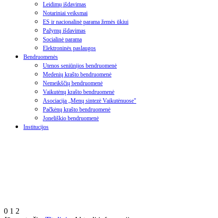
Leidimų išdavimas
Notariniai veiksmai
ES ir nacionalinė parama žemės ūkiui
Pažymų išdavimas
Socialinė parama
Elektroninės paslaugos
Bendruomenės
Utenos seniūnijos bendruomenė
Medenių krašto bendruomenė
Nemeikščių bendruomenė
Vaikutėnų krašto bendruomenė
Asociacija „Menų sintezė Vaikutėnuose"
Pačkėnų krašto bendruomenė
Joneliškio bendruomenė
Institucijos
0
1
2