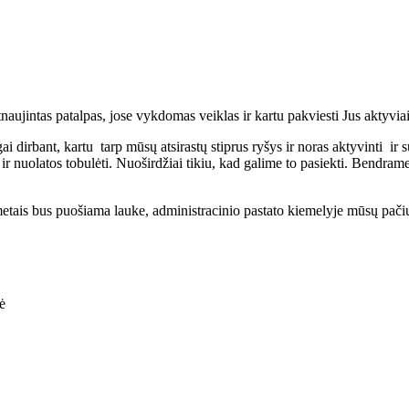
naujintas patalpas, jose vykdomas veiklas ir kartu pakviesti Jus aktyviai
dirbant, kartu tarp mūsų atsirastų stiprus ryšys ir noras aktyvinti ir s
ų ir nuolatos tobulėti. Nuoširdžiai tikiu, kad galime to pasiekti. Bendr
metais bus puošiama lauke, administracinio pastato kiemelyje mūsų pačių p
ė