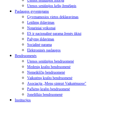
Utenos seniūnijos istorija
Utenos seniūnijos kelių žemėlapis
Paslaugos gyventojams
Gyvenamosios vietos deklaravimas
Leidimų išdavimas
Notariniai veiksmai
ES ir nacionalinė parama žemės ūkiui
Pažymų išdavimas
Socialinė parama
Elektroninės paslaugos
Bendruomenės
Utenos seniūnijos bendruomenė
Medenių krašto bendruomenė
Nemeikščių bendruomenė
Vaikutėnų krašto bendruomenė
Asociacija „Menų sintezė Vaikutėnuose"
Pačkėnų krašto bendruomenė
Joneliškio bendruomenė
Institucijos