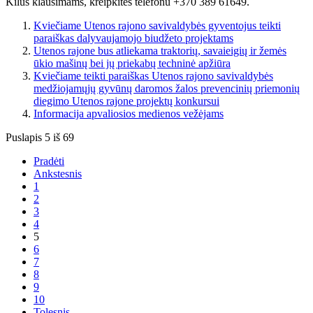
Kilus klausimams, kreipkitės telefonu +370 389 61649.
Kviečiame Utenos rajono savivaldybės gyventojus teikti
paraiškas dalyvaujamojo biudžeto projektams
Utenos rajone bus atliekama traktorių, savaieigių ir žemės
ūkio mašinų bei jų priekabų techninė apžiūra
Kviečiame teikti paraiškas Utenos rajono savivaldybės
medžiojamųjų gyvūnų daromos žalos prevencinių priemonių
diegimo Utenos rajone projektų konkursui
Informacija apvaliosios medienos vežėjams
Puslapis 5 iš 69
Pradėti
Ankstesnis
1
2
3
4
5
6
7
8
9
10
Tolesnis