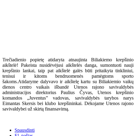
Trečiadienio popietę atidaryta atnaujinta Biliakiemo krepšinio
aikštelė! Pakeista nusidėvėjusi aikštelės danga, sumontuoti nauji
krepšinio lankai, taip pat aikštelė galės būti pritaikyta tinkliniui,
tenisui ir kitoms bendruomenės pamėgtoms sporto
šakoms.Atidaryme dalyvavo ir aikštelę kartu su Biliakiemio vaikų
dienos centro vaikais išbandė Utenos rajono savivaldybės
administracijos direktorius Paulius Čyvas, Utenos krepšinio
komandos „Juventus” vadovas, savivaldybės tarybos narys
Eimantas Skersis bei klubo krepšininkai. Dėkojame Utenos rajono
savivaldybei už skirtą finansavimą.
Spausdinti
El. paštas