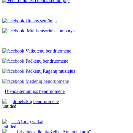
Utenos seniūnija
Multisensorinis kambarys
Vaikutėnų bendruomenė
Pačkėnų bendruomenė
Pačkėnų Raganų muziejus
Medenių bendruomenė
Utenos seniūnijos
bendruomenė
Joneliškių bendruomenė
Ąžuolų vaikai
Privatus vaikų darželis „Augame kartu“