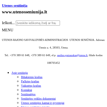
Utenos seniūnija
www.utenosseniunija.lt
Ieškoti...
MENU
UTENOS RAJONO SAVIVALDYBĖS ADMINISTRACIJOS UTENOS SENIŪNIJA.
Adresas:
Utenio a. 4, 28503, Utena.
Tel.: +370 389 61 648, +370 389 61 649, el.p.
saulius.gaizauskas@utena.lt
, filialo kodas
188705452
Apie seniūniją
Biliakiemio kraštas
Pačkėnų kraštas
Vaikutėnų kraštas
Kontaktai
Seniūnaitijos
Seniūnijos veiklos dokumentai
Utenos seniūnijos kaimai ir gyventojai