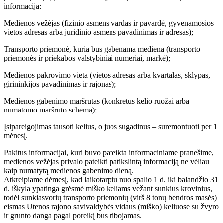
informacija:
Medienos vežėjas (fizinio asmens vardas ir pavardė, gyvenamosios
vietos adresas arba juridinio asmens pavadinimas ir adresas);
Transporto priemonė, kuria bus gabenama mediena (transporto
priemonės ir priekabos valstybiniai numeriai, markė);
Medienos pakrovimo vieta (vietos adresas arba kvartalas, sklypas,
girininkijos pavadinimas ir rajonas);
Medienos gabenimo maršrutas (konkretūs kelio ruožai arba
numatomo maršruto schema);
Įsipareigojimas tausoti kelius, o juos sugadinus – suremontuoti per 1
mėnesį.
Pakitus informacijai, kuri buvo pateikta informaciniame pranešime,
medienos vežėjas privalo pateikti patikslintą informaciją ne vėliau
kaip numatytą medienos gabenimo dieną.
Atkreipiame dėmesį, kad laikotarpiu nuo spalio 1 d. iki balandžio 31
d. iškyla ypatinga grėsmė miško keliams vežant sunkius krovinius,
todėl sunkiasvorių transporto priemonių (virš 8 tonų bendros masės)
eismas Utenos rajono savivaldybės vidaus (miško) keliuose su žvyro
ir grunto danga pagal poreikį bus ribojamas.