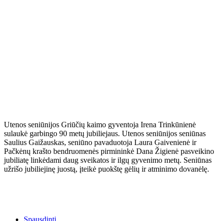
Utenos seniūnijos Griūčių kaimo gyventoja Irena Trinkūnienė
sulaukė garbingo 90 metų jubiliejaus. Utenos seniūnijos seniūnas
Saulius Gaižauskas, seniūno pavaduotoja Laura Gaivenienė ir
Pačkėnų krašto bendruomenės pirmininkė Dana Žigienė pasveikino
jubiliatę linkėdami daug sveikatos ir ilgų gyvenimo metų. Seniūnas
užrišo jubiliejinę juostą, įteikė puokštę gėlių ir atminimo dovanėlę.
Spausdinti