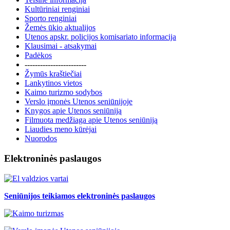
Kultūriniai renginiai
Sporto renginiai
Žemės ūkio aktualijos
Utenos apskr. policijos komisariato informacija
Klausimai - atsakymai
Padėkos
------------------------
Žymūs kraštiečiai
Lankytinos vietos
Kaimo turizmo sodybos
Verslo įmonės Utenos seniūnijoje
Knygos apie Utenos seniūniją
Filmuota medžiaga apie Utenos seniūniją
Liaudies meno kūrėjai
Nuorodos
Elektroninės paslaugos
Seniūnijos teikiamos elektroninės paslaugos