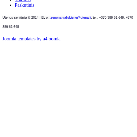
Paskutinis
Utenos seniūnija © 2014. El. p.:
zenona.valiukiene@utena.lt
, t
el.: +370 389 61 649,
+370
389 61 648
Joomla templates by a4joomla