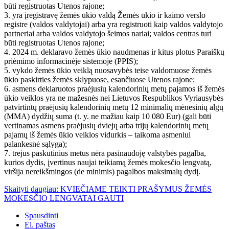
būti registruotas Utenos rajone;
3. yra įregistravę žemės ūkio valdą Žemės ūkio ir kaimo verslo
registre (valdos valdytojai) arba yra registruoti kaip valdos valdytojo
partneriai arba valdos valdytojo šeimos nariai; valdos centras turi
būti registruotas Utenos rajone;
4. 2024 m. deklaravo žemės ūkio naudmenas ir kitus plotus Paraiškų
priėmimo informacinėje sistemoje (PPIS);
5. vykdo žemės ūkio veiklą nuosavybės teise valdomuose žemės
ūkio paskirties žemės sklypuose, esančiuose Utenos rajone;
6. asmens deklaruotos praėjusių kalendorinių metų pajamos iš žemės
ūkio veiklos yra ne mažesnės nei Lietuvos Respublikos Vyriausybės
patvirtintų praėjusių kalendorinių metų 12 minimalių mėnesinių algų
(MMA) dydžių suma (t. y. ne mažiau kaip 10 080 Eur) (gali būti
vertinamas asmens praėjusių dviejų arba trijų kalendorinių metų
pajamų iš žemės ūkio veiklos vidurkis – taikoma asmeniui
palankesnė sąlyga);
7. trejus paskutinius metus nėra pasinaudoję valstybės pagalba,
kurios dydis, įvertinus naujai teikiamą žemės mokesčio lengvatą,
viršija nereikšmingos (de minimis) pagalbos maksimalų dydį.
Skaityti daugiau: KVIEČIAME TEIKTI PRAŠYMUS ŽEMĖS
MOKESČIO LENGVATAI GAUTI
Spausdinti
El. paštas