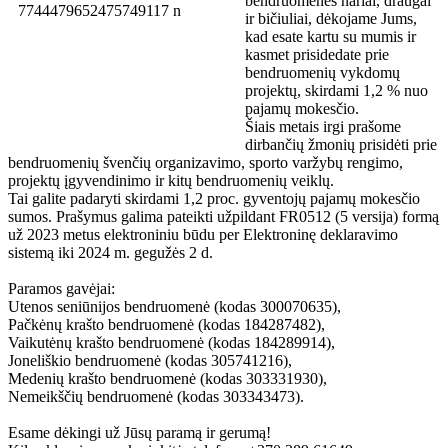
bendruomenės nariai, draugai
ir bičiuliai, dėkojame Jums,
kad esate kartu su mumis ir
kasmet prisidedate prie
bendruomenių vykdomų
projektų, skirdami 1,2 % nuo
pajamų mokesčio.
Šiais metais irgi prašome
dirbančių žmonių prisidėti prie
bendruomenių švenčių organizavimo, sporto varžybų rengimo,
projektų įgyvendinimo ir kitų bendruomenių veiklų.
Tai galite padaryti skirdami 1,2 proc. gyventojų pajamų mokesčio
sumos. Prašymus galima pateikti užpildant FR0512 (5 versija) formą
už 2023 metus elektroniniu būdu per Elektroninę deklaravimo
sistemą iki 2024 m. gegužės 2 d.
Paramos gavėjai:
Utenos seniūnijos bendruomenė (kodas 300070635),
Pačkėnų krašto bendruomenė (kodas 184287482),
Vaikutėnų krašto bendruomenė (kodas 184289914),
Joneliškio bendruomenė (kodas 305741216),
Medenių krašto bendruomenė (kodas 303331930),
Nemeikščių bendruomenė (kodas 303343473).
Esame dėkingi už Jūsų paramą ir gerumą!