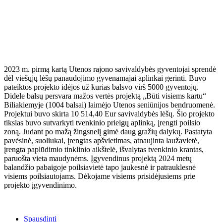
2023 m. pirmą kartą Utenos rajono savivaldybės gyventojai sprendė
dėl viešųjų lėšų panaudojimo gyvenamajai aplinkai gerinti. Buvo
pateiktos projekto idėjos už kurias balsvo virš 5000 gyventojų.
Didele balsų persvara mažos vertės projektą „Būti visiems kartu“
Biliakiemyje (1004 balsai) laimėjo Utenos seniūnijos bendruomenė.
Projektui buvo skirta 10 514,40 Eur savivaldybės lėšų. Šio projekto
tikslas buvo sutvarkyti tvenkinio prieigų aplinką, įrengti poilsio
zoną. Judant po
mažą žingsnelį gimė daug gražių dalykų. Pastatyta
pavėsinė, suoliukai, įrengtas apšvietimas, atnaujinta laužavietė,
įrengta paplūdimio tinklinio aikštelė, išvalytas tvenkinio krantas,
paruošta vieta maudynėms. Įgyvendinus projektą 2024 metų
balandžio pabaigoje poilsiavietė tapo jaukesnė ir patrauklesnė
visiems poilsiautojams. Dėkojame visiems prisidėjusiems prie
projekto įgyvendinimo.
Spausdinti