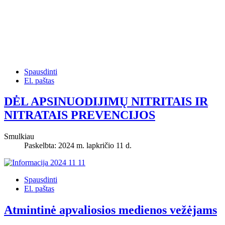
Spausdinti
El. paštas
DĖL APSINUODIJIMŲ NITRITAIS IR
NITRATAIS PREVENCIJOS
Smulkiau
Paskelbta: 2024 m. lapkričio 11 d.
Spausdinti
El. paštas
Atmintinė apvaliosios medienos vežėjams