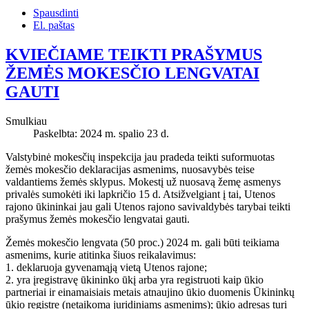
Spausdinti
El. paštas
KVIEČIAME TEIKTI PRAŠYMUS
ŽEMĖS MOKESČIO LENGVATAI
GAUTI
Smulkiau
Paskelbta: 2024 m. spalio 23 d.
Valstybinė mokesčių inspekcija jau pradeda teikti suformuotas
žemės mokesčio deklaracijas asmenims, nuosavybės teise
valdantiems žemės sklypus. Mokestį už nuosavą žemę asmenys
privalės sumokėti iki lapkričio 15 d. Atsižvelgiant į tai, Utenos
rajono ūkininkai jau gali Utenos rajono savivaldybės tarybai teikti
prašymus žemės mokesčio lengvatai gauti.
Žemės mokesčio lengvata (50 proc.) 2024 m. gali būti teikiama
asmenims, kurie atitinka šiuos reikalavimus:
1. deklaruoja gyvenamąją vietą Utenos rajone;
2. yra įregistravę ūkininko ūkį arba yra registruoti kaip ūkio
partneriai ir einamaisiais metais atnaujino ūkio duomenis Ūkininkų
ūkio registre (netaikoma juridiniams asmenims); ūkio adresas turi