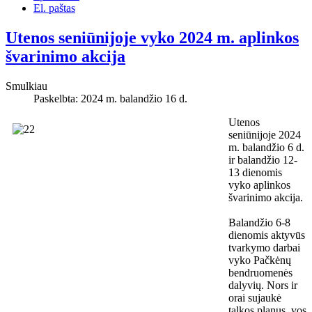
El. paštas
Utenos seniūnijoje vyko 2024 m. aplinkos
švarinimo akcija
Smulkiau
Paskelbta: 2024 m. balandžio 16 d.
Utenos
seniūnijoje 2024
m. balandžio 6 d.
ir balandžio 12-
13 dienomis
vyko aplinkos
švarinimo akcija.
Balandžio 6-8
dienomis aktyvūs
tvarkymo darbai
vyko Pačkėnų
bendruomenės
dalyvių. Nors ir
orai sujaukė
talkos planus, vos