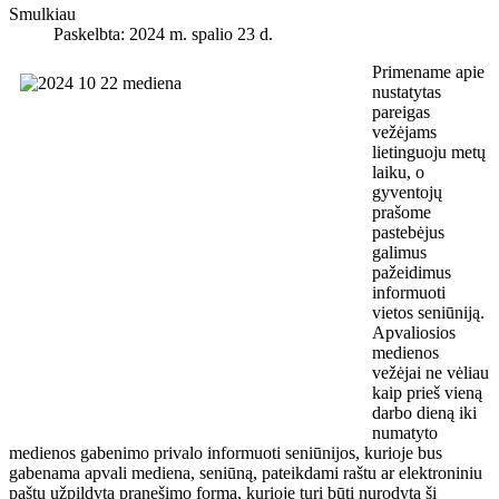
Smulkiau
Paskelbta: 2024 m. spalio 23 d.
Primename apie
nustatytas
pareigas
vežėjams
lietinguoju metų
laiku, o
gyventojų
prašome
pastebėjus
galimus
pažeidimus
informuoti
vietos seniūniją.
Apvaliosios
medienos
vežėjai ne vėliau
kaip prieš vieną
darbo dieną iki
numatyto
medienos gabenimo privalo informuoti seniūnijos, kurioje bus
gabenama apvali mediena, seniūną, pateikdami raštu ar elektroniniu
paštu užpildytą pranešimo formą, kurioje turi būti nurodyta ši