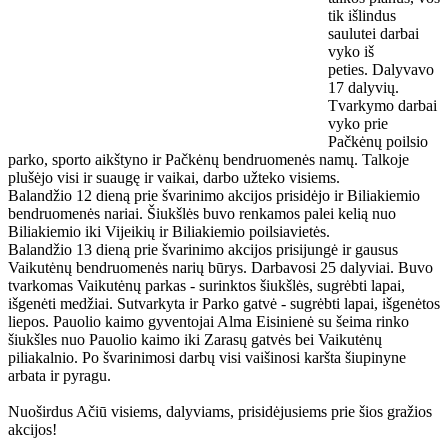
tik išlindus
saulutei darbai
vyko iš
peties. Dalyvavo
17 dalyvių.
Tvarkymo darbai
vyko prie
Pačkėnų poilsio
parko, sporto aikštyno ir Pačkėnų bendruomenės namų. Talkoje
plušėjo visi ir suaugę ir vaikai, darbo užteko visiems.
Balandžio 12 dieną prie
švarinimo akcijos prisidėjo ir Biliakiemio
bendruomenės nariai. Šiukšlės buvo renkamos palei kelią nuo
Biliakiemio iki Vijeikių ir Biliakiemio poilsiavietės.
Balandžio 13 dieną prie švarinimo akcijos prisijungė ir gausus
Vaikutėnų bendruomenės narių būrys. Darbavosi 25 dalyviai. Buvo
tvarkomas Vaikutėnų parkas - surinktos šiukšlės, sugrėbti lapai,
išgenėti medžiai. Sutvarkyta ir Parko gatvė - sugrėbti lapai, išgenėtos
liepos. Pauolio kaimo gyventojai Alma Eisinienė su šeima rinko
šiukšles nuo Pauolio kaimo iki Zarasų gatvės bei Vaikutėnų
piliakalnio. Po švarinimosi darbų visi vaišinosi karšta šiupinyne
arbata ir pyragu.
Nuoširdus Ačiū visiems, dalyviams, prisidėjusiems prie šios gražios
akcijos!