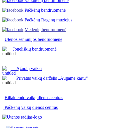
Vaikutėnų bendruomenė
Pačkėnų bendruomenė
Pačkėnų Raganų muziejus
Medenių bendruomenė
Utenos seniūnijos
bendruomenė
Joneliškių bendruomenė
Ąžuolų vaikai
Privatus vaikų darželis „Augame kartu“
Biliakiemio vaikų dienos centras
Pačkėnų vaikų dienos centras