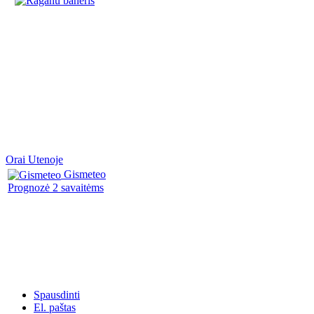
Orai Utenoje
Gismeteo
Prognozė 2 savaitėms
Spausdinti
El. paštas