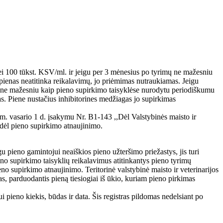
 nei 100 tūkst. KSV/ml. ir jeigu per 3 mėnesius po tyrimų ne mažesniu
 pienas neatitinka reikalavimų, jo priėmimas nutraukiamas. Jeigu
imų ne mažesniu kaip pieno supirkimo taisyklėse nurodytu periodiškumu
mas. Piene nustačius inhibitorines medžiagas jo supirkimas
8 m. vasario 1 d. įsakymu Nr. B1-143 ,,Dėl Valstybinės maisto ir
 dėl pieno supirkimo atnaujinimo.
igu pieno gamintojui neaiškios pieno užteršimo priežastys, jis turi
ieno supirkimo taisyklių reikalavimus atitinkantys pieno tyrimų
ieno supirkimo atnaujinimo. Teritorinė valstybinė maisto ir veterinarijos
, parduodantis pieną tiesiogiai iš ūkio, kuriam pieno pirkimas
pieno kiekis, būdas ir data. Šis registras pildomas nedelsiant po