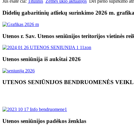
Jūs esate čia:
Titulinis
Žemės ūkio aktualijos
Dėl pieno supirkimo at
Didelių gabaritinių atliekų surinkimo 2026 m. grafik
Utenos r. Sav. Utenos seniūnijos teritorijos vietinės re
Utenos seniūnija iš aukštai 2026
UTENOS SENIŪNIJOS BENDRUOMENĖS VEIK
Utenos seniūnijos padėkos ženklas