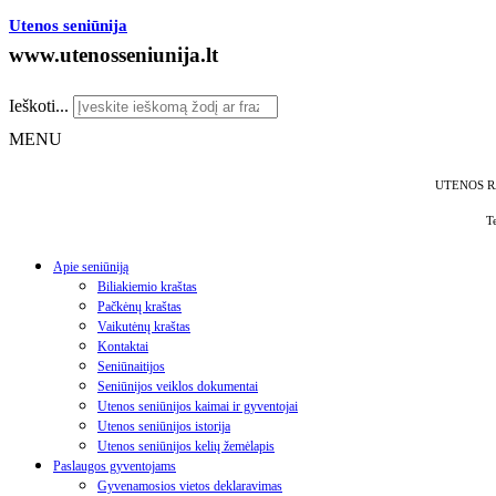
Utenos seniūnija
www.utenosseniunija.lt
Ieškoti...
MENU
UTENOS R
T
Apie seniūniją
Biliakiemio kraštas
Pačkėnų kraštas
Vaikutėnų kraštas
Kontaktai
Seniūnaitijos
Seniūnijos veiklos dokumentai
Utenos seniūnijos kaimai ir gyventojai
Utenos seniūnijos istorija
Utenos seniūnijos kelių žemėlapis
Paslaugos gyventojams
Gyvenamosios vietos deklaravimas