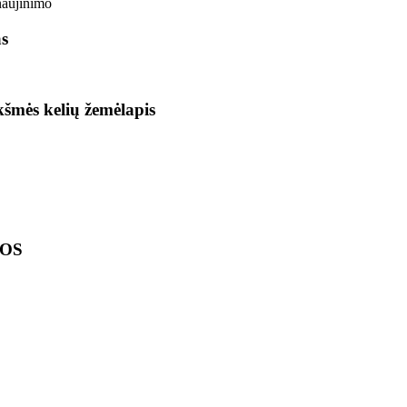
naujinimo
as
ikšmės kelių žemėlapis
LOS