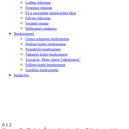
Leidimų išdavimas
Notariniai veiksmai
ES ir nacionalinė parama žemės ūkiui
Pažymų išdavimas
Socialinė parama
Elektroninės paslaugos
Bendruomenės
Utenos seniūnijos bendruomenė
Medenių krašto bendruomenė
Nemeikščių bendruomenė
Vaikutėnų krašto bendruomenė
Asociacija „Menų sintezė Vaikutėnuose"
Pačkėnų krašto bendruomenė
Joneliškio bendruomenė
Institucijos
0
1
2