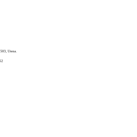
8503, Utena.
52