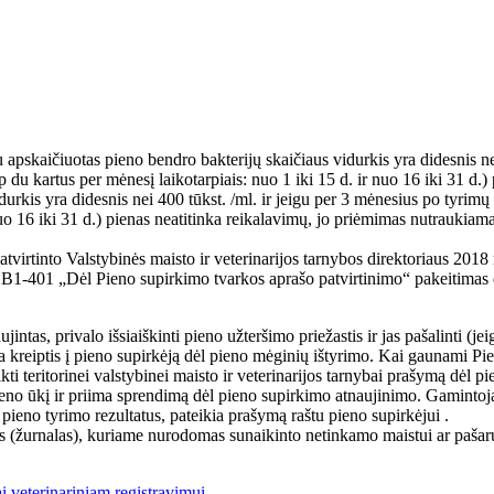
gu apskaičiuotas pieno bendro bakterijų skaičiaus vidurkis yra didesnis
du kartus per mėnesį laikotarpiais: nuo 1 iki 15 d. ir nuo 16 iki 31 d.)
idurkis yra didesnis nei 400 tūkst. /ml. ir jeigu per 3 mėnesius po tyr
r nuo 16 iki 31 d.) pienas neatitinka reikalavimų, jo priėmimas nutraukia
tvirtinto Valstybinės maisto ir veterinarijos tarnybos direktoriaus 201
r. B1-401 „Dėl Pieno supirkimo tvarkos aprašo patvirtinimo“ pakeitimas
ntas, privalo išsiaiškinti pieno užteršimo priežastis ir jas pašalinti (je
tada kreiptis į pieno supirkėją dėl pieno mėginių ištyrimo. Kai gaunami P
ikti teritorinei valstybinei maisto ir veterinarijos tarnybai prašymą dėl p
eno ūkį ir priima sprendimą dėl pieno supirkimo atnaujinimo. Gamintojas
ieno tyrimo rezultatus, pateikia prašymą raštu pieno supirkėjui .
s (žurnalas), kuriame nurodomas sunaikinto netinkamo maistui ar pašarui 
i veterinariniam registravimui.