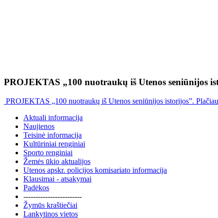
PROJEKTAS „100 nuotraukų iš Utenos seniūnijos ist
PROJEKTAS „100 nuotraukų iš Utenos seniūnijos istorijos”. Plačia
Aktuali informacija
Naujienos
Teisinė informacija
Kultūriniai renginiai
Sporto renginiai
Žemės ūkio aktualijos
Utenos apskr. policijos komisariato informacija
Klausimai - atsakymai
Padėkos
------------------------
Žymūs kraštiečiai
Lankytinos vietos