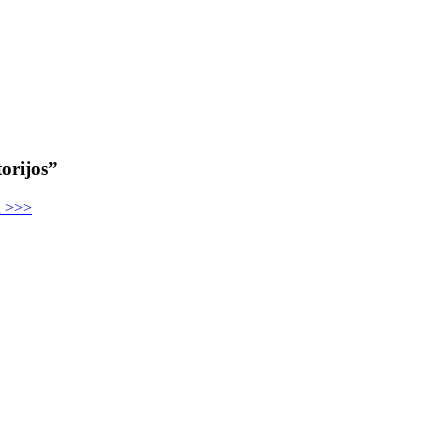
orijos”
u >>>