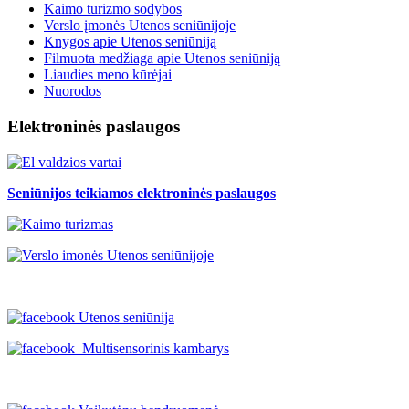
Kaimo turizmo sodybos
Verslo įmonės Utenos seniūnijoje
Knygos apie Utenos seniūniją
Filmuota medžiaga apie Utenos seniūniją
Liaudies meno kūrėjai
Nuorodos
Elektroninės paslaugos
Seniūnijos teikiamos elektroninės paslaugos
Utenos seniūnija
Multisensorinis kambarys