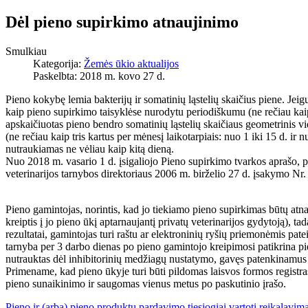
Dėl pieno supirkimo atnaujinimo
Smulkiau
Kategorija:
Žemės ūkio aktualijos
Paskelbta: 2018 m. kovo 27 d.
Pieno kokybę lemia bakterijų ir somatinių ląstelių skaičius piene. Jei
kaip pieno supirkimo taisyklėse nurodytu periodiškumu (ne rečiau kaip 
apskaičiuotas pieno bendro somatinių ląstelių skaičiaus geometrinis v
(ne rečiau kaip tris kartus per mėnesį laikotarpiais: nuo 1 iki 15 d. i
nutraukiamas ne vėliau kaip kitą dieną.
Nuo 2018 m. vasario 1 d. įsigaliojo Pieno supirkimo tvarkos aprašo, pa
veterinarijos tarnybos direktoriaus 2006 m. birželio 27 d. įsakymo N
Pieno gamintojas, norintis, kad jo tiekiamo pieno supirkimas būtų atnauji
kreiptis į jo pieno ūkį aptarnaujantį privatų veterinarijos gydytoją), 
rezultatai, gamintojas turi raštu ar elektroninių ryšių priemonėmis pate
tarnyba per 3 darbo dienas po pieno gamintojo kreipimosi patikrina pi
nutrauktas dėl inhibitorinių medžiagų nustatymo, gavęs patenkinamus p
Primename, kad pieno ūkyje turi būti pildomas laisvos formos registra
pieno sunaikinimo ir saugomas vienus metus po paskutinio įrašo.
Pieno ir (arba) pieno produktų pardavimo tiesiogiai vartoti reikalavima