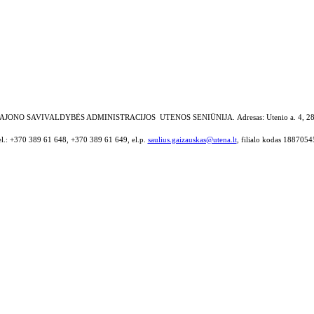
AJONO SAVIVALDYBĖS ADMINISTRACIJOS UTENOS SENIŪNIJA.
Adresas: Utenio a. 4, 2
el.: +370 389 61 648, +370 389 61 649, el.p.
saulius.gaizauskas@utena.lt
, filialo kodas 1887054