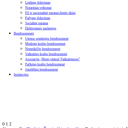
Leidimų išdavimas
Notariniai veiksmai
ES ir nacionalinė parama žemės ūkiui
Pažymų išdavimas
Socialinė parama
Elektroninės paslaugos
Bendruomenės
Utenos seniūnijos bendruomenė
Medenių krašto bendruomenė
Nemeikščių bendruomenė
Vaikutėnų krašto bendruomenė
Asociacija „Menų sintezė Vaikutėnuose"
Pačkėnų krašto bendruomenė
Joneliškio bendruomenė
Institucijos
0
1
2