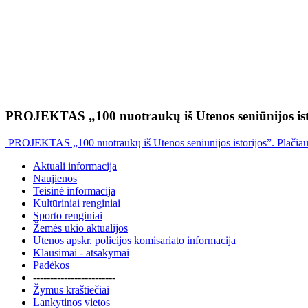
PROJEKTAS „100 nuotraukų iš Utenos seniūnijos ist
PROJEKTAS „100 nuotraukų iš Utenos seniūnijos istorijos”. Plačia
Aktuali informacija
Naujienos
Teisinė informacija
Kultūriniai renginiai
Sporto renginiai
Žemės ūkio aktualijos
Utenos apskr. policijos komisariato informacija
Klausimai - atsakymai
Padėkos
------------------------
Žymūs kraštiečiai
Lankytinos vietos