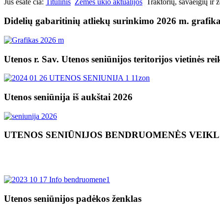
Jūs esate čia:
Titulinis
Žemės ūkio aktualijos
Traktorių, savaeigių ir
Didelių gabaritinių atliekų surinkimo 2026 m. grafik
Utenos r. Sav. Utenos seniūnijos teritorijos vietinės re
Utenos seniūnija iš aukštai 2026
UTENOS SENIŪNIJOS BENDRUOMENĖS VEIK
Utenos seniūnijos padėkos ženklas