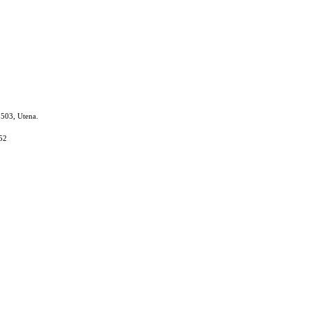
8503, Utena.
52