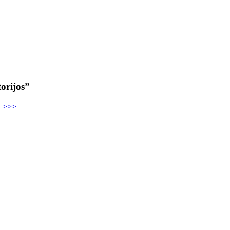
orijos”
u >>>