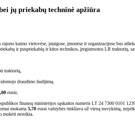
bei jų priekabų techninė apžiūra
ajono kaimo vietovėse, įstaigose, įmonėse ir organizacijose bus atlieka
kabų ir puspriekabių ir kitos technikos, įregistruotos LR traktorių, sav
i traktorių,
ivalomojo draudimo liudijimą.
,00
eurai,
Respublikos finansų ministerijos sąskaitos numeris LT 24 7300 0101 1
ildomai mokama
5,70
eurai valstybės rinkliava už vieną nuvykimą, nepr
o mokėti nereikia.