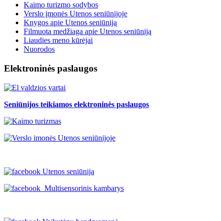
Kaimo turizmo sodybos
Verslo įmonės Utenos seniūnijoje
Knygos apie Utenos seniūniją
Filmuota medžiaga apie Utenos seniūniją
Liaudies meno kūrėjai
Nuorodos
Elektroninės paslaugos
Seniūnijos teikiamos elektroninės paslaugos
Utenos seniūnija
Multisensorinis kambarys