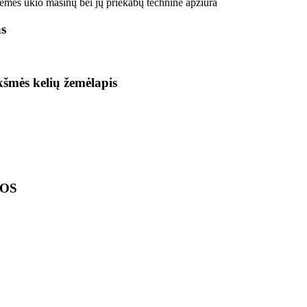
 žemės ūkio mašinų bei jų priekabų techninė apžiūra
as
ikšmės kelių žemėlapis
LOS