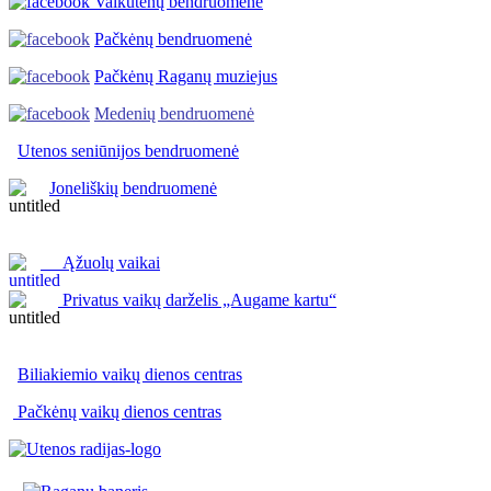
Vaikutėnų bendruomenė
Pačkėnų bendruomenė
Pačkėnų Raganų muziejus
Medenių bendruomenė
Utenos seniūnijos
bendruomenė
Joneliškių bendruomenė
Ąžuolų vaikai
Privatus vaikų darželis „Augame kartu“
Biliakiemio vaikų dienos centras
Pačkėnų vaikų dienos centras