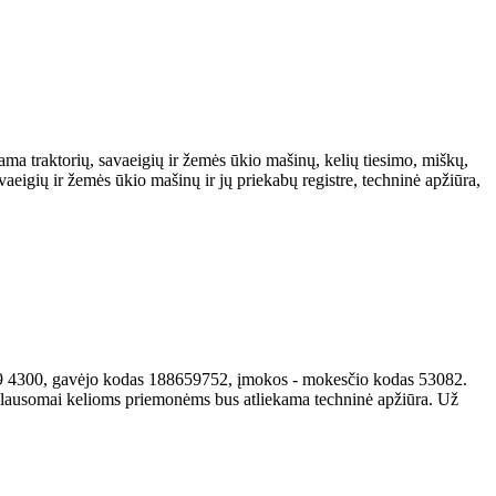
ma traktorių, savaeigių ir žemės ūkio mašinų, kelių tiesimo, miškų,
aeigių ir žemės ūkio mašinų ir jų priekabų registre, techninė apžiūra,
239 4300, gavėjo kodas 188659752, įmokos - mokesčio kodas 53082.
iklausomai kelioms priemonėms bus atliekama techninė apžiūra. Už