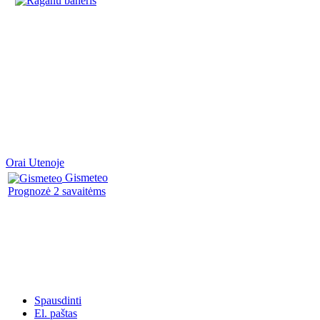
Orai Utenoje
Gismeteo
Prognozė 2 savaitėms
Spausdinti
El. paštas