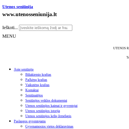
Utenos seniūnija
www.utenosseniunija.lt
Ieškoti...
MENU
UTENOS R
T
Apie seniūniją
Biliakiemio kraštas
Pačkėnų kraštas
Vaikutėnų kraštas
Kontaktai
Seniūnaitijos
Seniūnijos veiklos dokumentai
Utenos seniūnijos kaimai ir gyventojai
Utenos seniūnijos istorija
Utenos seniūnijos kelių žemėlapis
Paslaugos gyventojams
Gyvenamosios vietos deklaravimas