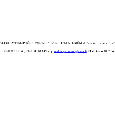
AJONO SAVIVALDYBĖS ADMINISTRACIJOS UTENOS SENIŪNIJA.
Adresas: Utenio a. 4, 2
el.: +370 389 61 648, +370 389 61 649, el.p.
saulius.gaizauskas@utena.lt
, filialo kodas 1887054