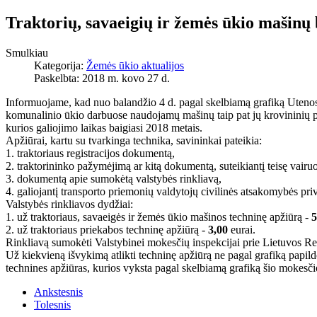
Traktorių, savaeigių ir žemės ūkio mašinų 
Smulkiau
Kategorija:
Žemės ūkio aktualijos
Paskelbta: 2018 m. kovo 27 d.
Informuojame, kad nuo balandžio 4 d. pagal skelbiamą grafiką Utenos r
komunalinio ūkio darbuose naudojamų mašinų taip pat jų krovininių prie
kurios galiojimo laikas baigiasi 2018 metais.
Apžiūrai, kartu su tvarkinga technika, savininkai pateikia:
1. traktoriaus registracijos dokumentą,
2. traktorininko pažymėjimą ar kitą dokumentą, suteikiantį teisę vairuot
3. dokumentą apie sumokėtą valstybės rinkliavą,
4. galiojantį transporto priemonių valdytojų civilinės atsakomybės pr
Valstybės rinkliavos dydžiai:
1. už traktoriaus, savaeigės ir žemės ūkio mašinos techninę apžiūrą -
5
2. už traktoriaus priekabos techninę apžiūrą -
3,00
eurai.
Rinkliavą sumokėti Valstybinei mokesčių inspekcijai prie Lietuvos 
Už kiekvieną išvykimą atlikti techninę apžiūrą ne pagal grafiką pap
technines apžiūras, kurios vyksta pagal skelbiamą grafiką šio mokesči
Ankstesnis
Tolesnis