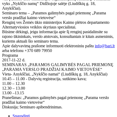
vyks „Nykščio namų“ Didžiojoje salėje (Liudiškių g. 18,
Anykščiai).
Seminaro tema – „Paramos galimybės pagal priemonę „Parama
verslo pradžiai kaimo vietovėse“
Renginį ves Žemės ūkio ministerijos Kaimo plėtros departamento
Alternatyviosios veiklos skyriaus specialistai.
Būsime dėkingi, jeigu informacija apie šį renginį pasidalinsite su
rajono ūkininkais, verslo atstovais, konsultantais ir kitais asmenimis,
kuriems aktuali šio seminaro tema.
Apie dalyvavimą prašome informuoti elektroniniu paštu
info@bari.lt
arba telefonu +370 689 79950
Programa
2017-11-22 d.
SEMINARAS „PARAMOS GALIMYBĖS PAGAL PRIEMONĘ
„PARAMA VERSLO PRADŽIAI KAIMO VIETOVĖSE“
Vieta- Anykščiai, „Nykščio namai“ (Liudiškių g. 18, Anykščiai)
10.45 – 11.00 - Dalyvių registracija, sutikimo kava;
11.00 – 12.30
12.30 – 13.00
13.00 –13.15
Pranešimas: „Paramos galimybės pagal priemonę „Parama verslo
pradžiai kaimo vietovėse“
Diskusija; Seminaro apibendrinimas.
Spausdinti