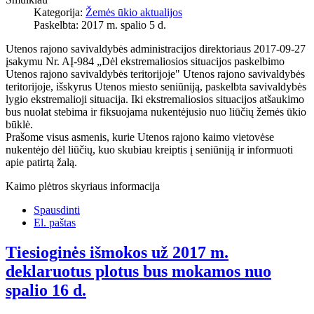
Kategorija:
Žemės ūkio aktualijos
Paskelbta: 2017 m. spalio 5 d.
Utenos rajono savivaldybės administracijos direktoriaus 2017-09-27
įsakymu Nr. AĮ-984 „Dėl ekstremaliosios situacijos paskelbimo
Utenos rajono savivaldybės teritorijoje" Utenos rajono savivaldybės
teritorijoje, išskyrus Utenos miesto seniūniją, paskelbta savivaldybės
lygio ekstremalioji situacija. Iki ekstremaliosios situacijos atšaukimo
bus nuolat stebima ir fiksuojama nukentėjusio nuo liūčių žemės ūkio
būklė.
Prašome visus asmenis, kurie Utenos rajono kaimo vietovėse
nukentėjo dėl liūčių, kuo skubiau kreiptis į seniūniją ir informuoti
apie patirtą žalą.
Kaimo plėtros skyriaus informacija
Spausdinti
El. paštas
Tiesioginės išmokos už 2017 m.
deklaruotus plotus bus mokamos nuo
spalio 16 d.