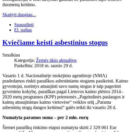
duomenų keitimo.
Skaityti daugiau...
Spausdinti
El. paštas
Kviečiame keisti asbestinius stogus
Smulkiau
Kategorija:
Žemės ūkio aktualijos
Paskelbta: 2018 m. sausio 29 d.
Vasario 1 d. Nacionalinėje mokėjimo agentūroje (NMA)
pradedamos rinkti paraiškos asbestiniams stogams pasikeisti. Kaimo
gyventojai, norintys atnaujinti savo namų stogus ir taip pagerinti
gyvenimo kokybę, paraiškas pagal Lietuvos kaimo plėtros 2014–
2020 metų programos (KPP) priemonės „Pagrindinės paslaugos ir
kaimų atnaujinimas kaimo vietovėse“ veiklos sritį „Parama
asbestinių stogų dangos keitimui“ galės teikti iki vasario 28 d.
Numatyta paramos suma – per 2 mln. eurų
Šiemet paraiškų rinkimo etapui numatyta skirti 2 329 061 Eur