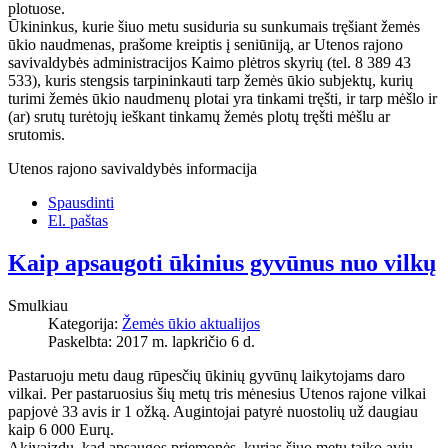
plotuose.
Ūkininkus, kurie šiuo metu susiduria su sunkumais tręšiant žemės
ūkio naudmenas, prašome kreiptis į seniūniją, ar Utenos rajono
savivaldybės administracijos Kaimo plėtros skyrių (tel. 8 389 43
533), kuris stengsis tarpininkauti tarp žemės ūkio subjektų, kurių
turimi žemės ūkio naudmenų plotai yra tinkami tręšti, ir tarp mėšlo ir
(ar) srutų turėtojų ieškant tinkamų žemės plotų tręšti mėšlu ar
srutomis.
Utenos rajono savivaldybės informacija
Spausdinti
El. paštas
Kaip apsaugoti ūkinius gyvūnus nuo vilkų
Smulkiau
Kategorija:
Žemės ūkio aktualijos
Paskelbta: 2017 m. lapkričio 6 d.
Pastaruoju metu daug rūpesčių ūkinių gyvūnų laikytojams daro
vilkai. Per pastaruosius šių metų tris mėnesius Utenos rajone vilkai
papjovė 33 avis ir 1 ožką. Augintojai patyrė nuostolių už daugiau
kaip 6 000 Eurų.
Akivaizdu, kad apsaugos priemonės, kurias šiuo metu taiko avių