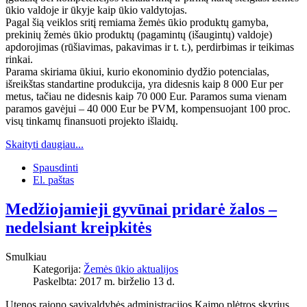
ūkio valdoje ir ūkyje kaip ūkio valdytojas.
Pagal šią veiklos sritį remiama žemės ūkio produktų gamyba,
prekinių žemės ūkio produktų (pagamintų (išaugintų) valdoje)
apdorojimas (rūšiavimas, pakavimas ir t. t.), perdirbimas ir teikimas
rinkai.
Parama skiriama ūkiui, kurio ekonominio dydžio potencialas,
išreikštas standartine produkcija, yra didesnis kaip 8 000 Eur per
metus, tačiau ne didesnis kaip 70 000 Eur. Paramos suma vienam
paramos gavėjui – 40 000 Eur be PVM, kompensuojant 100 proc.
visų tinkamų finansuoti projekto išlaidų.
Skaityti daugiau...
Spausdinti
El. paštas
Medžiojamieji gyvūnai pridarė žalos –
nedelsiant kreipkitės
Smulkiau
Kategorija:
Žemės ūkio aktualijos
Paskelbta: 2017 m. birželio 13 d.
Utenos rajono savivaldybės administracijos Kaimo plėtros skyrius