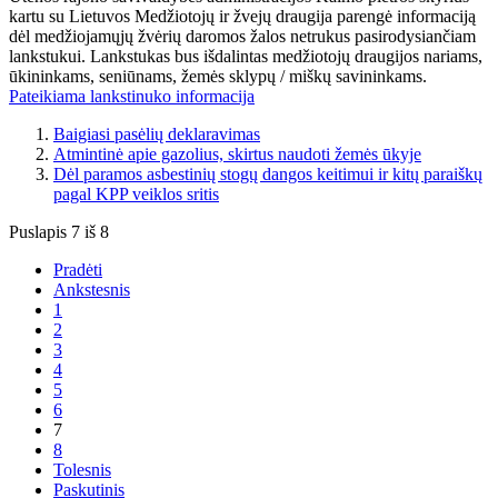
kartu su Lietuvos Medžiotojų ir žvejų draugija parengė informaciją
dėl medžiojamųjų žvėrių daromos žalos netrukus pasirodysiančiam
lankstukui. Lankstukas bus išdalintas medžiotojų draugijos nariams,
ūkininkams, seniūnams, žemės sklypų / miškų savininkams.
Pateikiama lankstinuko informacija
Baigiasi pasėlių deklaravimas
Atmintinė apie gazolius, skirtus naudoti žemės ūkyje
Dėl paramos asbestinių stogų dangos keitimui ir kitų paraiškų
pagal KPP veiklos sritis
Puslapis 7 iš 8
Pradėti
Ankstesnis
1
2
3
4
5
6
7
8
Tolesnis
Paskutinis