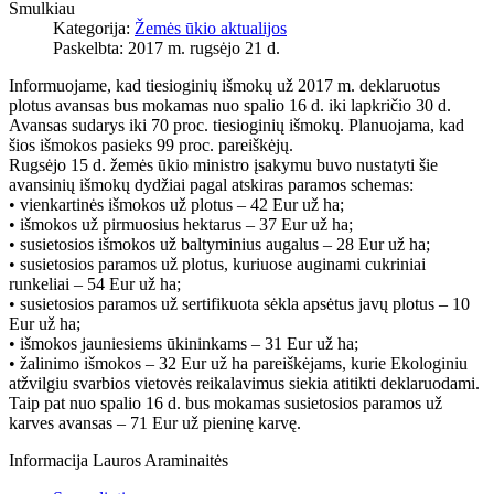
Smulkiau
Kategorija:
Žemės ūkio aktualijos
Paskelbta: 2017 m. rugsėjo 21 d.
Informuojame, kad tiesioginių išmokų už 2017 m. deklaruotus
plotus avansas bus mokamas nuo spalio 16 d. iki lapkričio 30 d.
Avansas sudarys iki 70 proc. tiesioginių išmokų. Planuojama, kad
šios išmokos pasieks 99 proc. pareiškėjų.
Rugsėjo 15 d. žemės ūkio ministro įsakymu buvo nustatyti šie
avansinių išmokų dydžiai pagal atskiras paramos schemas:
• vienkartinės išmokos už plotus – 42 Eur už ha;
• išmokos už pirmuosius hektarus – 37 Eur už ha;
• susietosios išmokos už baltyminius augalus – 28 Eur už ha;
• susietosios paramos už plotus, kuriuose auginami cukriniai
runkeliai – 54 Eur už ha;
• susietosios paramos už sertifikuota sėkla apsėtus javų plotus – 10
Eur už ha;
• išmokos jauniesiems ūkininkams – 31 Eur už ha;
• žalinimo išmokos – 32 Eur už ha pareiškėjams, kurie Ekologiniu
atžvilgiu svarbios vietovės reikalavimus siekia atitikti deklaruodami.
Taip pat nuo spalio 16 d. bus mokamas susietosios paramos už
karves avansas – 71 Eur už pieninę karvę.
Informacija Lauros Araminaitės