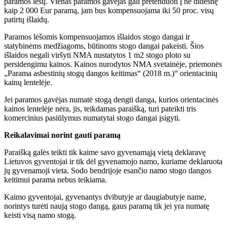
paramos lėšų. Vienas paramos gavėjas gali pretenduoti į ne didesnę
kaip 2 000 Eur paramą, jam bus kompensuojama iki 50 proc. visų
patirtų išlaidų.
Paramos lėšomis kompensuojamos išlaidos stogo dangai ir
statybinėms medžiagoms, būtinoms stogo dangai pakeisti. Šios
išlaidos negali viršyti NMA nustatytos 1 m2 stogo ploto su
persidengimu kainos. Kainos nurodytos NMA svetainėje, priemonės
„Parama asbestinių stogų dangos keitimas“ (2018 m.)“ orientacinių
kainų lentelėje.
Jei paramos gavėjas numatė stogą dengti danga, kurios orientacinės
kainos lentelėje nėra, jis, teikdamas paraišką, turi pateikti tris
komercinius pasiūlymus numatytai stogo dangai įsigyti.
Reikalavimai norint gauti paramą
Paraišką galės teikti tik kaime savo gyvenamąją vietą deklaravę
Lietuvos gyventojai ir tik dėl gyvenamojo namo, kuriame deklaruota
jų gyvenamoji vieta. Sodo bendrijoje esančio namo stogo dangos
keitimui parama nebus teikiama.
Kaimo gyventojai, gyvenantys dvibutyje ar daugiabutyje name,
norintys turėti naują stogo dangą, gaus paramą tik jei yra numatę
keisti visą namo stogą.