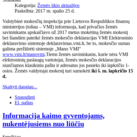
Kategorija:
Žemės ūkio aktualijos
Paskelbta: 2017 m. spalio 25 d.
Valstybinė mokesčių inspekcija prie Lietuvos Respublikos finansų
ministerijos (toliau – VMI) informuoja, kad privačios žemės
savininkams apskaičiavo už 2017 metus mokėtiną žemės mokestį
bei šiandien pateikė žemės mokesčio deklaracijas VMI Elektroninio
deklaravimo sistemoje deklaravimas.vmi.lt, be to, mokesčio sumas
galima peržiūrėti sistemoje „Mano VMI"
www.vmi.lt/manovmi
.Tiems žemės savininkams, kurie nėra VMI
elektroninių paslaugų vartotojai, žemės mokesčio deklaracijos
siunčiamos klasikiniu paštu ir adresatus jos pasieks iki lapkričio 1-
osios. Žemės valdytojai mokestį turi sumokėti
iki š. m. lapkričio 15
d.
Skaityti daugiau...
Spausdinti
El. paštas
Informacija kaimo gyventojams,
nukentėjusiems nuo liūčių
Smulkiau