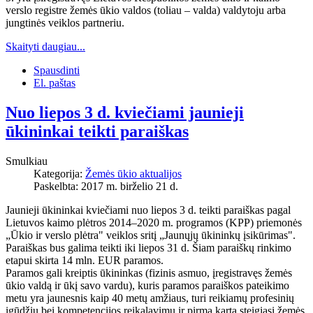
verslo registre žemės ūkio valdos (toliau – valda) valdytoju arba
jungtinės veiklos partneriu.
Skaityti daugiau...
Spausdinti
El. paštas
Nuo liepos 3 d. kviečiami jaunieji
ūkininkai teikti paraiškas
Smulkiau
Kategorija:
Žemės ūkio aktualijos
Paskelbta: 2017 m. birželio 21 d.
Jaunieji ūkininkai kviečiami nuo liepos 3 d. teikti paraiškas pagal
Lietuvos kaimo plėtros 2014–2020 m. programos (KPP) priemonės
„Ūkio ir verslo plėtra" veiklos sritį „Jaunųjų ūkininkų įsikūrimas".
Paraiškas bus galima teikti iki liepos 31 d. Šiam paraiškų rinkimo
etapui skirta 14 mln. EUR paramos.
Paramos gali kreiptis ūkininkas (fizinis asmuo, įregistravęs žemės
ūkio valdą ir ūkį savo vardu), kuris paramos paraiškos pateikimo
metu yra jaunesnis kaip 40 metų amžiaus, turi reikiamų profesinių
įgūdžių bei kompetencijos reikalavimų ir pirmą kartą steigiasi žemės