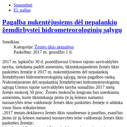
Spausdinti
El. paštas
Pagalba nukentėjusiems dėl nepalankių
žemdirbystei hidrometeorologinių sąlygų
Smulkiau
Kategorija:
Žemės ūkio aktualijos
Paskelbta: 2017 m. gruodžio 1 d.
2017 m. lapkričio 30 d. posėdžiavusi Utenos rajono savivaldybės
taryba, siekdama padėti asmenims, ūkininkaujantiems žemės ūkio
paskirties žemėje ir 2017 m. nukentėjusiems dėl nepalankių
žemdirbystei hidrometeorologinių sąlygų, tiesia pagalbos ranką.
Nukentėjusiems dėl nepalankių žemdirbystei hidrometeorologinių
sąlygų Utenos rajone savivaldybės taryba sumažino 2017 metų
žemės mokestį 50 proc. Žemės mokesčio lengvata bus suteikiama
asmenims, kurie ūkininkauja jiems (ir jų šeimos nariams)
nuosavybės teise valdomoje žemės ūkio paskirties žemėje ir atitinka
visus šiuos reikalavimus:
-2017 metais deklaravo žemės ūkio naudmenas ir pasėlius, esančius
jiems (ir jų šeimos nariams) nuosavybės teise valdomoje žemės ūkio
paskirties žemėje;