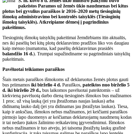
Š. m. kovo 8 d. žemės ūkio ministro įsakymu buvo
pakeistos Paramos už žemės ūkio naudmenas bei kitus
plotus bei gyvulius paraiškos ir 2016–2020 metų tiesioginių
išmokų administravimo bei kontrolės taisyklės (Tiesioginių
išmokų taisyklės). Atkreipiame dėmesį į pagrindinius
pakeitimus.
Tiesioginių išmokų taisyklių pakeitimai žemdirbiams itin aktualūs,
nes iki pasėlių bei kitų plotų deklaravimo pradžios liko vos daugiau
kaip mėnuo (numatoma, kad pasėlių deklaravimas prasidės
balandžio 16 d.
). Trumpai supažindiname su pagrindiniais taisyklių
pakeitimais.
Pavėluotai teikiamos paraiškos
Šiais metais paraiškos išmokoms už deklaruotus žemės plotus gauti
bus priimamos
iki birželio 4 d.
Paraiškos,
pateiktos nuo birželio 5
d. iki birželio 29 d.,
bus laikomos pavėluotai pateiktomis – už
kiekvieną pavėluotą darbo dieną tiesioginės išmokos bus mažinamos
1 proc. už visą lauką (jei yra įbraižomas naujas laukas) arba
didinamą lauko dalį (jei yra didinamas jau įbraižytas laukas). Tiesa,
kaip ir anksčiau, išmokos nebus mažinamos, jei keičiami paraiškos
pirmojo lapo duomenys ar keičiamas deklaruojamų naudmenų kodas
ir tai nedaro įtakos žalinimo reikalavimų įgyvendinimui. Išmokos
nebus mažinamos ir tuo atveju, jei taisoma įbraižytų laukų grafinė
konfigūracija, ir toks taisymas galimas be paraiškos lapo lentelės