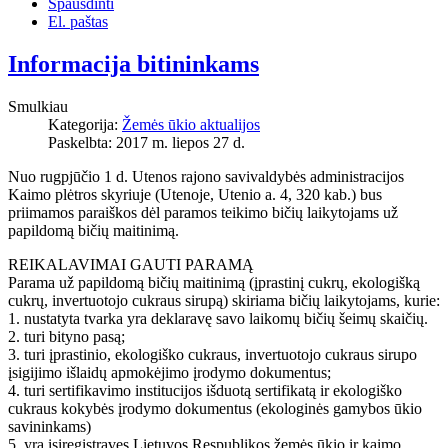
Spausdinti
El. paštas
Informacija bitininkams
Smulkiau
Kategorija:
Žemės ūkio aktualijos
Paskelbta: 2017 m. liepos 27 d.
Nuo rugpjūčio 1 d. Utenos rajono savivaldybės administracijos
Kaimo plėtros skyriuje (Utenoje, Utenio a. 4, 320 kab.) bus
priimamos paraiškos dėl paramos teikimo bičių laikytojams už
papildomą bičių maitinimą.
REIKALAVIMAI GAUTI PARAMĄ
Parama už papildomą bičių maitinimą (įprastinį cukrų, ekologišką
cukrų, invertuotojo cukraus sirupą) skiriama bičių laikytojams, kurie:
1. nustatyta tvarka yra deklaravę savo laikomų bičių šeimų skaičių.
2. turi bityno pasą;
3. turi įprastinio, ekologiško cukraus, invertuotojo cukraus sirupo
įsigijimo išlaidų apmokėjimo įrodymo dokumentus;
4. turi sertifikavimo institucijos išduotą sertifikatą ir ekologiško
cukraus kokybės įrodymo dokumentus (ekologinės gamybos ūkio
savininkams)
5. yra įsiregistravęs Lietuvos Respublikos žemės ūkio ir kaimo