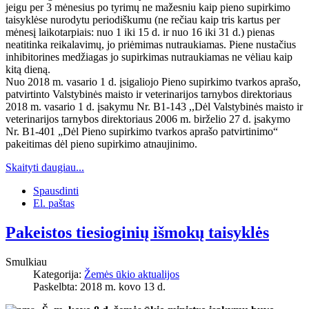
jeigu per 3 mėnesius po tyrimų ne mažesniu kaip pieno supirkimo
taisyklėse nurodytu periodiškumu (ne rečiau kaip tris kartus per
mėnesį laikotarpiais: nuo 1 iki 15 d. ir nuo 16 iki 31 d.) pienas
neatitinka reikalavimų, jo priėmimas nutraukiamas. Piene nustačius
inhibitorines medžiagas jo supirkimas nutraukiamas ne vėliau kaip
kitą dieną.
Nuo 2018 m. vasario 1 d. įsigaliojo Pieno supirkimo tvarkos aprašo,
patvirtinto Valstybinės maisto ir veterinarijos tarnybos direktoriaus
2018 m. vasario 1 d. įsakymu Nr. B1-143 ,,Dėl Valstybinės maisto ir
veterinarijos tarnybos direktoriaus 2006 m. birželio 27 d. įsakymo
Nr. B1-401 „Dėl Pieno supirkimo tvarkos aprašo patvirtinimo“
pakeitimas dėl pieno supirkimo atnaujinimo.
Skaityti daugiau...
Spausdinti
El. paštas
Pakeistos tiesioginių išmokų taisyklės
Smulkiau
Kategorija:
Žemės ūkio aktualijos
Paskelbta: 2018 m. kovo 13 d.