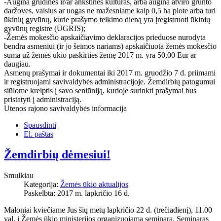
-Augina grūdines ir/ar ankštines kultūras, arba augina atviro grunto
daržoves, vaisius ar uogas ne mažesniame kaip 0,5 ha plote arba turi
ūkinių gyvūnų, kurie prašymo teikimo dieną yra įregistruoti ūkinių
gyvūnų registre (ŪGRIS);
-Žemės mokesčio apskaičiavimo deklaracijos prieduose nurodyta
bendra asmeniui (ir jo šeimos nariams) apskaičiuota žemės mokesčio
suma už žemės ūkio paskirties žemę 2017 m. yra 50,00 Eur ar
daugiau.
Asmenų prašymai ir dokumentai iki 2017 m. gruodžio 7 d. priimami
ir registruojami savivaldybės administracijoje. Žemdirbių patogumui
siūlome kreiptis į savo seniūniją, kurioje surinkti prašymai bus
pristatyti į administraciją.
Utenos rajono savivaldybės informacija
Spausdinti
El. paštas
Žemdirbių dėmesiui!
Smulkiau
Kategorija:
Žemės ūkio aktualijos
Paskelbta: 2017 m. lapkričio 16 d.
Maloniai kviečiame Jus šių metų lapkričio 22 d. (trečiadienį), 11.00
val. į Žemės ūkio ministerijos organizuojamą seminarą. Seminaras