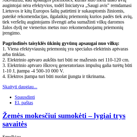
augintojai nėra efektyvios, todėl Iniciatyva „Saugi avis" remdamasi
Lietuvos ir kitų Europos šalių patirtimi ir sukauptomis žiniomis,
pateikė rekomendacijas, ilgalaikių priemonių kurios padės tiek avių,
tiek veršelių augintojams išvengti arba sumažinti vilkų daromos
žalos dydį ne vienerius metus nuo rekomenduojamų priemonių
įrengimo.
Pagrindinės taisyklės ūkinių gyvūnų apsaugai nuo vilkų:
1. Viena efektyviausių priemonių yra specialus elektrinis aptvaras
arba tinklas.
2. Elektrinio aptvaro aukštis turi būti ne mažesnis nei 110-120 cm.
3. Elektrinio aptvaro iškrovų generatoriaus impulsų galia turėtų būti
1-10 J, įtampa -4 500-10 000 V.
4. Elektros įtampa turi būti nuolat įjungta ir tikrinama.
Skaityti daugiau...
Spausdinti
El. paštas
Žemės mokesčiui sumokėti – lygiai trys
savaitės
Smulkiau