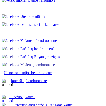
Utenos seniūnija
Multisensorinis kambarys
Vaikutėnų bendruomenė
Pačkėnų bendruomenė
Pačkėnų Raganų muziejus
Medenių bendruomenė
Utenos seniūnijos
bendruomenė
Joneliškių bendruomenė
Ąžuolų vaikai
Privatus vaikų darželis „Augame kartu“