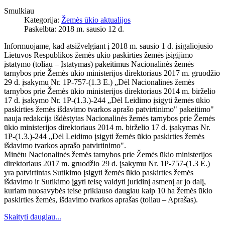
Smulkiau
Kategorija:
Žemės ūkio aktualijos
Paskelbta: 2018 m. sausio 12 d.
Informuojame, kad atsižvelgiant į 2018 m. sausio 1 d. įsigaliojusio
Lietuvos Respublikos žemės ūkio paskirties žemės įsigijimo
įstatymo (toliau – Įstatymas) pakeitimus Nacionalinės žemės
tarnybos prie Žemės ūkio ministerijos direktoriaus 2017 m. gruodžio
29 d. įsakymu Nr. 1P-757-(1.3 E.) „Dėl Nacionalinės žemės
tarnybos prie Žemės ūkio ministerijos direktoriaus 2014 m. birželio
17 d. įsakymo Nr. 1P-(1.3.)-244 „Dėl Leidimo įsigyti žemės ūkio
paskirties žemės išdavimo tvarkos aprašo patvirtinimo" pakeitimo"
nauja redakcija išdėstytas Nacionalinės žemės tarnybos prie Žemės
ūkio ministerijos direktoriaus 2014 m. birželio 17 d. įsakymas Nr.
1P-(1.3.)-244 „Dėl Leidimo įsigyti žemės ūkio paskirties žemės
išdavimo tvarkos aprašo patvirtinimo".
Minėtu Nacionalinės žemės tarnybos prie Žemės ūkio ministerijos
direktoriaus 2017 m. gruodžio 29 d. įsakymu Nr. 1P-757-(1.3 E.)
yra patvirtintas Sutikimo įsigyti žemės ūkio paskirties žemės
išdavimo ir Sutikimo įgyti teisę valdyti juridinį asmenį ar jo dalį,
kuriam nuosavybės teise priklauso daugiau kaip 10 ha žemės ūkio
paskirties žemės, išdavimo tvarkos aprašas (toliau – Aprašas).
Skaityti daugiau...