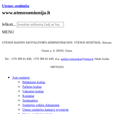
Utenos seniūnija
www.utenosseniunija.lt
Ieškoti...
MENU
UTENOS RAJONO SAVIVALDYBĖS ADMINISTRACIJOS UTENOS SENIŪNIJA.
Adresas:
Utenio a. 4, 28503, Utena.
Tel.: +370 389 61 648, +370 389 61 649, el.p.
saulius.gaizauskas@utena.lt
, filialo kodas
188705452
Apie seniūniją
Biliakiemio kraštas
Pačkėnų kraštas
Vaikutėnų kraštas
Kontaktai
Seniūnaitijos
Seniūnijos veiklos dokumentai
Utenos seniūnijos kaimai ir gyventojai