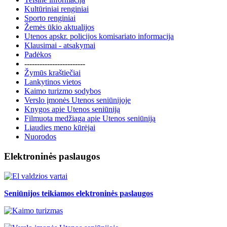
Kultūriniai renginiai
Sporto renginiai
Žemės ūkio aktualijos
Utenos apskr. policijos komisariato informacija
Klausimai - atsakymai
Padėkos
------------------------
Žymūs kraštiečiai
Lankytinos vietos
Kaimo turizmo sodybos
Verslo įmonės Utenos seniūnijoje
Knygos apie Utenos seniūniją
Filmuota medžiaga apie Utenos seniūniją
Liaudies meno kūrėjai
Nuorodos
Elektroninės paslaugos
Seniūnijos teikiamos elektroninės paslaugos