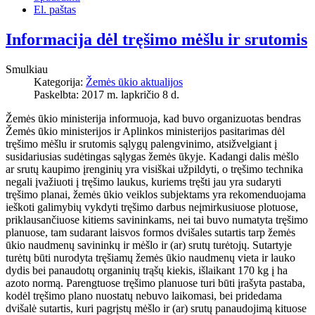
El. paštas
Informacija dėl tręšimo mėšlu ir srutomis
Smulkiau
Kategorija:
Žemės ūkio aktualijos
Paskelbta: 2017 m. lapkričio 8 d.
Žemės ūkio ministerija informuoja, kad buvo organizuotas bendras
Žemės ūkio ministerijos ir Aplinkos ministerijos pasitarimas dėl
tręšimo mėšlu ir srutomis sąlygų palengvinimo, atsižvelgiant į
susidariusias sudėtingas sąlygas žemės ūkyje. Kadangi dalis mėšlo
ar srutų kaupimo įrenginių yra visiškai užpildyti, o tręšimo technika
negali įvažiuoti į tręšimo laukus, kuriems tręšti jau yra sudaryti
tręšimo planai, žemės ūkio veiklos subjektams yra rekomenduojama
ieškoti galimybių vykdyti tręšimo darbus neįmirkusiuose plotuose,
priklausančiuose kitiems savininkams, nei tai buvo numatyta tręšimo
planuose, tam sudarant laisvos formos dvišales sutartis tarp žemės
ūkio naudmenų savininkų ir mėšlo ir (ar) srutų turėtojų. Sutartyje
turėtų būti nurodyta tręšiamų žemės ūkio naudmenų vieta ir lauko
dydis bei panaudotų organinių trąšų kiekis, išlaikant 170 kg į ha
azoto normą. Parengtuose tręšimo planuose turi būti įrašyta pastaba,
kodėl tręšimo plano nuostatų nebuvo laikomasi, bei pridedama
dvišalė sutartis, kuri pagrįstų mėšlo ir (ar) srutų panaudojimą kituose