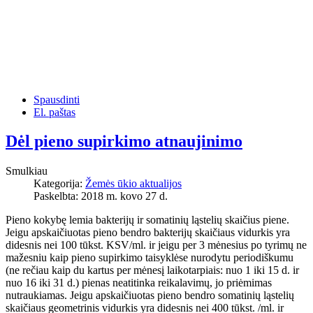
Spausdinti
El. paštas
Dėl pieno supirkimo atnaujinimo
Smulkiau
Kategorija:
Žemės ūkio aktualijos
Paskelbta: 2018 m. kovo 27 d.
Pieno kokybę lemia bakterijų ir somatinių ląstelių skaičius piene.
Jeigu apskaičiuotas pieno bendro bakterijų skaičiaus vidurkis yra
didesnis nei 100 tūkst. KSV/ml. ir jeigu per 3 mėnesius po tyrimų ne
mažesniu kaip pieno supirkimo taisyklėse nurodytu periodiškumu
(ne rečiau kaip du kartus per mėnesį laikotarpiais: nuo 1 iki 15 d. ir
nuo 16 iki 31 d.) pienas neatitinka reikalavimų, jo priėmimas
nutraukiamas. Jeigu apskaičiuotas pieno bendro somatinių ląstelių
skaičiaus geometrinis vidurkis yra didesnis nei 400 tūkst. /ml. ir