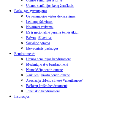
Utenos seniūnijos istorija
Utenos seniūnijos kelių žemėlapis
Paslaugos gyventojams
Gyvenamosios vietos deklaravimas
Leidimų išdavimas
Notariniai veiksmai
ES ir nacionalinė parama žemės ūkiui
Pažymų išdavimas
Socialinė parama
Elektroninės paslaugos
Bendruomenės
Utenos seniūnijos bendruomenė
Medenių krašto bendruomenė
Nemeikščių bendruomenė
Vaikutėnų krašto bendruomenė
Asociacija „Menų sintezė Vaikutėnuose"
Pačkėnų krašto bendruomenė
Joneliškio bendruomenė
Institucijos