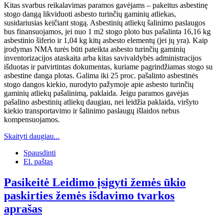
Kitas svarbus reikalavimas paramos gavėjams – pakeitus asbestinę
stogo dangą likviduoti asbesto turinčių gaminių atliekas,
susidariusias keičiant stogą. Asbestinių atliekų šalinimo paslaugos
bus finansuojamos, jei nuo 1 m2 stogo ploto bus pašalinta 16,16 kg
asbestinio šiferio ir 1,04 kg kitų asbesto elementų (jei jų yra). Kaip
įrodymas NMA turės būti pateikta asbesto turinčių gaminių
inventorizacijos ataskaita arba kitas savivaldybės administracijos
išduotas ir patvirtintas dokumentas, kuriame pagrindžiamas stogo su
asbestine danga plotas. Galima iki 25 proc. pašalinto asbestinės
stogo dangos kiekio, nurodyto pažymoje apie asbesto turinčių
gaminių atliekų pašalinimą, paklaida. Jeigu paramos gavėjas
pašalino asbestinių atliekų daugiau, nei leidžia paklaida, viršyto
kiekio transportavimo ir šalinimo paslaugų išlaidos nebus
kompensuojamos.
Skaityti daugiau...
Spausdinti
El. paštas
Pasikeitė Leidimo įsigyti žemės ūkio
paskirties žemės išdavimo tvarkos
aprašas