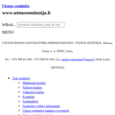
Utenos seniūnija
www.utenosseniunija.lt
Ieškoti...
MENU
UTENOS RAJONO SAVIVALDYBĖS ADMINISTRACIJOS UTENOS SENIŪNIJA.
Adresas:
Utenio a. 4, 28503, Utena.
Tel.: +370 389 61 648, +370 389 61 649, el.p.
saulius.gaizauskas@utena.lt
, filialo kodas
188705452
Apie seniūniją
Biliakiemio kraštas
Pačkėnų kraštas
Vaikutėnų kraštas
Kontaktai
Seniūnaitijos
Seniūnijos veiklos dokumentai
Utenos seniūnijos kaimai ir gyventojai