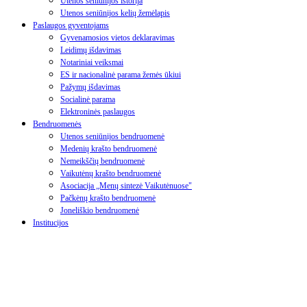
Utenos seniūnijos istorija
Utenos seniūnijos kelių žemėlapis
Paslaugos gyventojams
Gyvenamosios vietos deklaravimas
Leidimų išdavimas
Notariniai veiksmai
ES ir nacionalinė parama žemės ūkiui
Pažymų išdavimas
Socialinė parama
Elektroninės paslaugos
Bendruomenės
Utenos seniūnijos bendruomenė
Medenių krašto bendruomenė
Nemeikščių bendruomenė
Vaikutėnų krašto bendruomenė
Asociacija „Menų sintezė Vaikutėnuose"
Pačkėnų krašto bendruomenė
Joneliškio bendruomenė
Institucijos