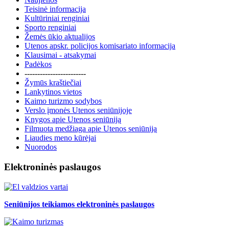
Teisinė informacija
Kultūriniai renginiai
Sporto renginiai
Žemės ūkio aktualijos
Utenos apskr. policijos komisariato informacija
Klausimai - atsakymai
Padėkos
------------------------
Žymūs kraštiečiai
Lankytinos vietos
Kaimo turizmo sodybos
Verslo įmonės Utenos seniūnijoje
Knygos apie Utenos seniūniją
Filmuota medžiaga apie Utenos seniūniją
Liaudies meno kūrėjai
Nuorodos
Elektroninės paslaugos
Seniūnijos teikiamos elektroninės paslaugos