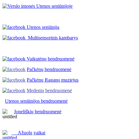
Utenos seniūnija
Multisensorinis kambarys
Vaikutėnų bendruomenė
Pačkėnų bendruomenė
Pačkėnų Raganų muziejus
Medenių bendruomenė
Utenos seniūnijos
bendruomenė
Joneliškių bendruomenė
Ąžuolų vaikai