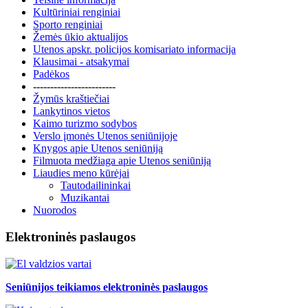
Kultūriniai renginiai
Sporto renginiai
Žemės ūkio aktualijos
Utenos apskr. policijos komisariato informacija
Klausimai - atsakymai
Padėkos
------------------------
Žymūs kraštiečiai
Lankytinos vietos
Kaimo turizmo sodybos
Verslo įmonės Utenos seniūnijoje
Knygos apie Utenos seniūniją
Filmuota medžiaga apie Utenos seniūniją
Liaudies meno kūrėjai
Tautodailininkai
Muzikantai
Nuorodos
Elektroninės paslaugos
Seniūnijos teikiamos elektroninės paslaugos