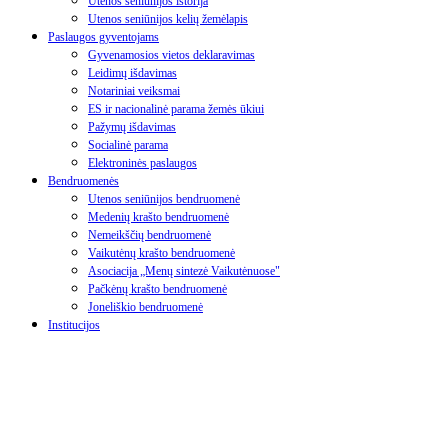
Utenos seniūnijos istorija
Utenos seniūnijos kelių žemėlapis
Paslaugos gyventojams
Gyvenamosios vietos deklaravimas
Leidimų išdavimas
Notariniai veiksmai
ES ir nacionalinė parama žemės ūkiui
Pažymų išdavimas
Socialinė parama
Elektroninės paslaugos
Bendruomenės
Utenos seniūnijos bendruomenė
Medenių krašto bendruomenė
Nemeikščių bendruomenė
Vaikutėnų krašto bendruomenė
Asociacija „Menų sintezė Vaikutėnuose"
Pačkėnų krašto bendruomenė
Joneliškio bendruomenė
Institucijos