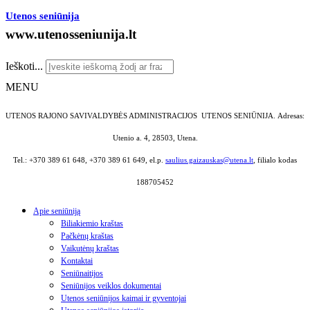
Utenos seniūnija
www.utenosseniunija.lt
Ieškoti...
MENU
UTENOS RAJONO SAVIVALDYBĖS ADMINISTRACIJOS UTENOS SENIŪNIJA.
Adresas:
Utenio a. 4, 28503, Utena.
Tel.: +370 389 61 648, +370 389 61 649, el.p.
saulius.gaizauskas@utena.lt
, filialo kodas
188705452
Apie seniūniją
Biliakiemio kraštas
Pačkėnų kraštas
Vaikutėnų kraštas
Kontaktai
Seniūnaitijos
Seniūnijos veiklos dokumentai
Utenos seniūnijos kaimai ir gyventojai