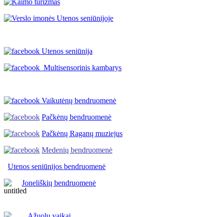
Utenos seniūnija
Multisensorinis kambarys
Vaikutėnų bendruomenė
Pačkėnų bendruomenė
Pačkėnų Raganų muziejus
Medenių bendruomenė
Utenos seniūnijos
bendruomenė
Joneliškių bendruomenė
Ąžuolų vaikai