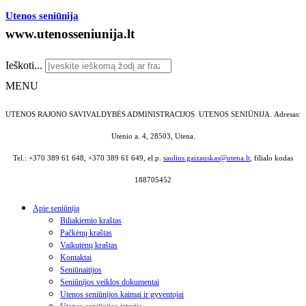
Utenos seniūnija
www.utenosseniunija.lt
Ieškoti...
MENU
UTENOS RAJONO SAVIVALDYBĖS ADMINISTRACIJOS UTENOS SENIŪNIJA.
Adresas:
Utenio a. 4, 28503, Utena.
Tel.: +370 389 61 648, +370 389 61 649, el.p.
saulius.gaizauskas@utena.lt
, filialo kodas
188705452
Apie seniūniją
Biliakiemio kraštas
Pačkėnų kraštas
Vaikutėnų kraštas
Kontaktai
Seniūnaitijos
Seniūnijos veiklos dokumentai
Utenos seniūnijos kaimai ir gyventojai