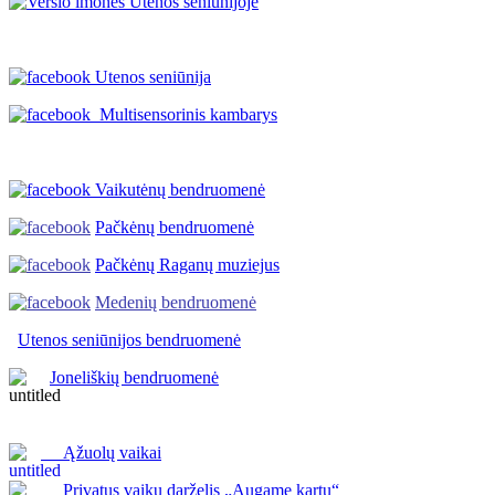
Utenos seniūnija
Multisensorinis kambarys
Vaikutėnų bendruomenė
Pačkėnų bendruomenė
Pačkėnų Raganų muziejus
Medenių bendruomenė
Utenos seniūnijos
bendruomenė
Joneliškių bendruomenė
Ąžuolų vaikai
Privatus vaikų darželis „Augame kartu“