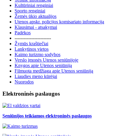
Kultūriniai renginiai
Sporto renginiai
Žemės ūkio aktualijos
Utenos apskr. policijos komisariato informacija
Klausimai - atsakymai
Padėkos
------------------------
Žymūs kraštiečiai
Lankytinos vietos
Kaimo turizmo sodybos
Verslo įmonės Utenos seniūnijoje
Knygos apie Utenos seniūniją
Filmuota medžiaga apie Utenos seniūniją
Liaudies meno kūrėjai
Nuorodos
Elektroninės paslaugos
Seniūnijos teikiamos elektroninės paslaugos