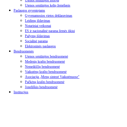
Utenos seniūnijos istorija
Utenos seniūnijos kelių žemėlapis
Paslaugos gyventojams
Gyvenamosios vietos deklaravimas
Leidimų išdavimas
Notariniai veiksmai
ES ir nacionalinė parama žemės ūkiui
Pažymų išdavimas
Socialinė parama
Elektroninės paslaugos
Bendruomenės
Utenos seniūnijos bendruomenė
Medenių krašto bendruomenė
Nemeikščių bendruomenė
Vaikutėnų krašto bendruomenė
Asociacija „Menų sintezė Vaikutėnuose"
Pačkėnų krašto bendruomenė
Joneliškio bendruomenė
Institucijos