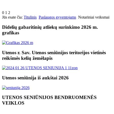
0
1
2
Jūs esate čia:
Titulinis
Paslaugos gyventojams
Notariniai veiksmai
Didelių gabaritinių atliekų surinkimo 2026 m.
grafikas
Utenos r. Sav. Utenos seniūnijos teritorijos vietinės
reikšmės kelių žemėlapis
Utenos seniūnija iš aukštai 2026
UTENOS SENIŪNIJOS BENDRUOMENĖS
VEIKLOS