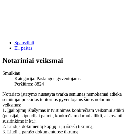
Spausdinti
El. paštas
Notariniai veiksmai
Smulkiau
Kategorija:
Paslaugos gyventojams
Peržiūros: 8824
Notariato įstatymo nustatyta tvarka seniūnas nemokamai atlieka
seniūnijai priskirtos teritorijos gyventojams šiuos notarinius
veiksmus:
1. Įgaliojimų išrašymas ir tvirtinimas konkrečiam veiksmui atlikti
(pensijai, stipendijai paimti, konkrečiam darbui atlikti, atstovauti
susirinkime ir kt.);
2. Liudija dokumentų kopijų ir jų išrašų tikrumą;
3. Liudija parašo dokumentuose tikrumą.