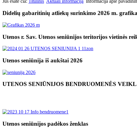
Jūs esate čia:
Titulinis
Aktuali informacija
Informacija apie pavadini
Didelių gabaritinių atliekų surinkimo 2026 m. grafik
Utenos r. Sav. Utenos seniūnijos teritorijos vietinės re
Utenos seniūnija iš aukštai 2026
UTENOS SENIŪNIJOS BENDRUOMENĖS VEIK
Utenos seniūnijos padėkos ženklas