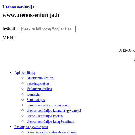
Utenos seniūnija
www.utenosseniunija.lt
Ieškoti...
MENU
UTENOS R
T
Apie seniūniją
Biliakiemio kraštas
Pačkėnų kraštas
Vaikutėnų kraštas
Kontaktai
Seniūnaitijos
Seniūnijos veiklos dokumentai
Utenos seniūnijos kaimai ir gyventojai
Utenos seniūnijos istorija
Utenos seniūnijos kelių žemėlapis
Paslaugos gyventojams
Gyvenamosios vietos deklaravimas