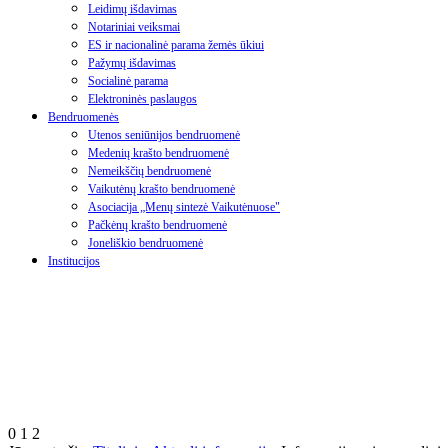
Leidimų išdavimas
Notariniai veiksmai
ES ir nacionalinė parama žemės ūkiui
Pažymų išdavimas
Socialinė parama
Elektroninės paslaugos
Bendruomenės
Utenos seniūnijos bendruomenė
Medenių krašto bendruomenė
Nemeikščių bendruomenė
Vaikutėnų krašto bendruomenė
Asociacija „Menų sintezė Vaikutėnuose"
Pačkėnų krašto bendruomenė
Joneliškio bendruomenė
Institucijos
0
1
2