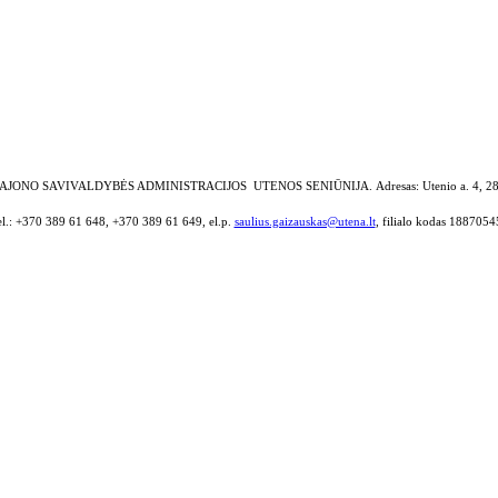
AJONO SAVIVALDYBĖS ADMINISTRACIJOS UTENOS SENIŪNIJA.
Adresas: Utenio a. 4, 2
el.: +370 389 61 648, +370 389 61 649, el.p.
saulius.gaizauskas@utena.lt
, filialo kodas 1887054