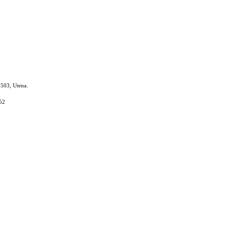
8503, Utena.
52