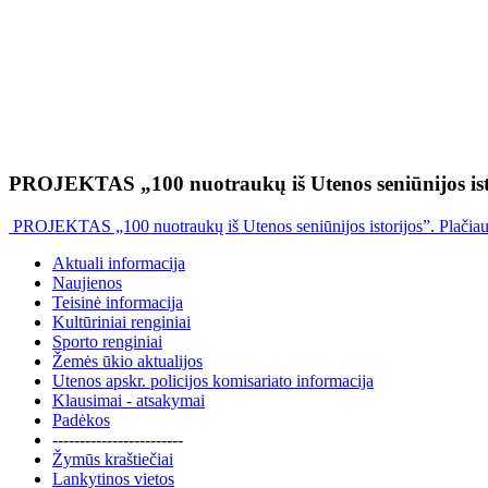
PROJEKTAS „100 nuotraukų iš Utenos seniūnijos ist
PROJEKTAS „100 nuotraukų iš Utenos seniūnijos istorijos”. Plačia
Aktuali informacija
Naujienos
Teisinė informacija
Kultūriniai renginiai
Sporto renginiai
Žemės ūkio aktualijos
Utenos apskr. policijos komisariato informacija
Klausimai - atsakymai
Padėkos
------------------------
Žymūs kraštiečiai
Lankytinos vietos