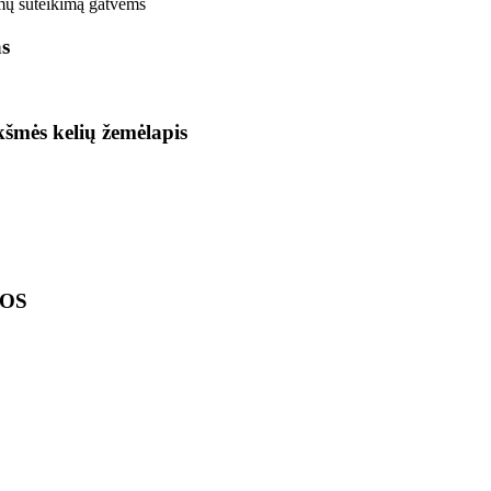
mų suteikimą gatvėms
as
ikšmės kelių žemėlapis
LOS