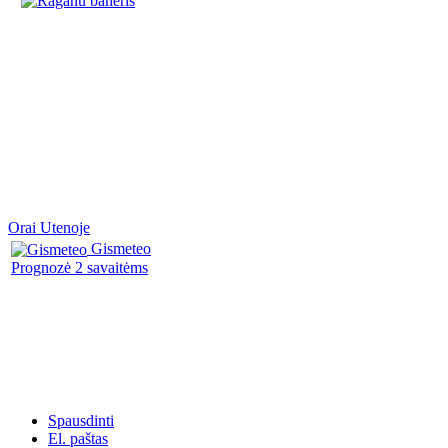
Orai Utenoje
Gismeteo
Prognozė 2 savaitėms
Spausdinti
El. paštas