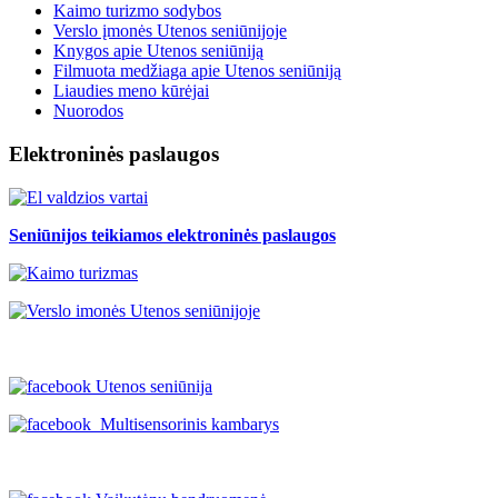
Kaimo turizmo sodybos
Verslo įmonės Utenos seniūnijoje
Knygos apie Utenos seniūniją
Filmuota medžiaga apie Utenos seniūniją
Liaudies meno kūrėjai
Nuorodos
Elektroninės paslaugos
Seniūnijos teikiamos elektroninės paslaugos
Utenos seniūnija
Multisensorinis kambarys