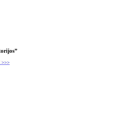
orijos”
u >>>