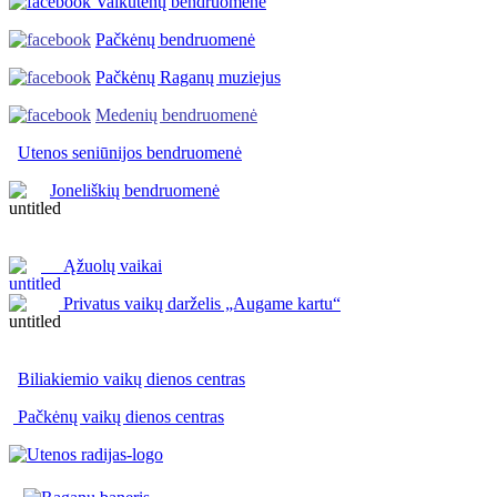
Vaikutėnų bendruomenė
Pačkėnų bendruomenė
Pačkėnų Raganų muziejus
Medenių bendruomenė
Utenos seniūnijos
bendruomenė
Joneliškių bendruomenė
Ąžuolų vaikai
Privatus vaikų darželis „Augame kartu“
Biliakiemio vaikų dienos centras
Pačkėnų vaikų dienos centras