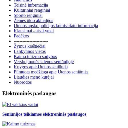
Teisinė informacija
Kultūriniai renginiai
Sporto renginiai
Žemės ūkio aktualijos
Utenos apskr. policijos komisariato informacija
Klausimai - atsakymai
Padėkos
------------------------
Žymūs kraštiečiai
Lankytinos vietos
Kaimo turizmo sodybos
Verslo įmonės Utenos seniūnijoje
Knygos apie Utenos seniūniją
Filmuota medžiaga apie Utenos seniūniją
Liaudies meno kūrėjai
Nuorodos
Elektroninės paslaugos
Seniūnijos teikiamos elektroninės paslaugos