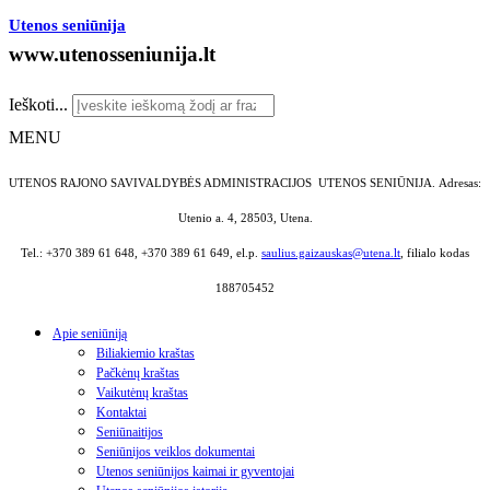
Utenos seniūnija
www.utenosseniunija.lt
Ieškoti...
MENU
UTENOS RAJONO SAVIVALDYBĖS ADMINISTRACIJOS UTENOS SENIŪNIJA.
Adresas:
Utenio a. 4, 28503, Utena.
Tel.: +370 389 61 648, +370 389 61 649, el.p.
saulius.gaizauskas@utena.lt
, filialo kodas
188705452
Apie seniūniją
Biliakiemio kraštas
Pačkėnų kraštas
Vaikutėnų kraštas
Kontaktai
Seniūnaitijos
Seniūnijos veiklos dokumentai
Utenos seniūnijos kaimai ir gyventojai