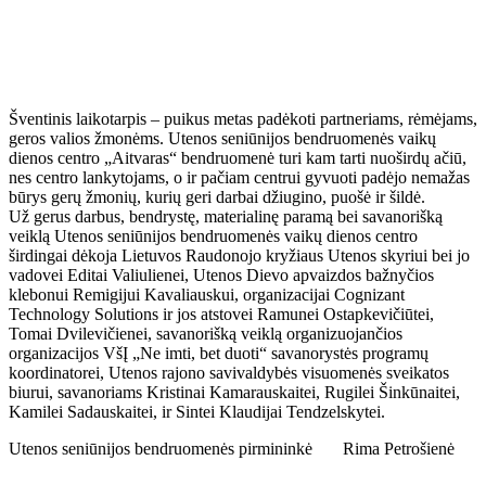
Šventinis laikotarpis – puikus metas padėkoti partneriams, rėmėjams,
geros valios žmonėms. Utenos seniūnijos bendruomenės vaikų
dienos centro „Aitvaras“ bendruomenė turi kam tarti nuoširdų ačiū,
nes centro lankytojams, o ir pačiam centrui gyvuoti padėjo nemažas
būrys gerų žmonių, kurių geri darbai džiugino, puošė ir šildė.
Už gerus darbus, bendrystę, materialinę paramą bei savanorišką
veiklą Utenos seniūnijos bendruomenės vaikų dienos centro
širdingai dėkoja Lietuvos Raudonojo kryžiaus Utenos skyriui bei jo
vadovei Editai Valiulienei, Utenos Dievo apvaizdos bažnyčios
klebonui Remigijui Kavaliauskui, organizacijai Cognizant
Technology Solutions ir jos atstovei Ramunei Ostapkevičiūtei,
Tomai Dvilevičienei, savanorišką veiklą organizuojančios
organizacijos VšĮ „Ne imti, bet duoti“ savanorystės programų
koordinatorei, Utenos rajono savivaldybės visuomenės sveikatos
biurui, savanoriams Kristinai Kamarauskaitei, Rugilei Šinkūnaitei,
Kamilei Sadauskaitei, ir Sintei Klaudijai Tendzelskytei.
Utenos seniūnijos bendruomenės pirmininkė Rima Petrošienė