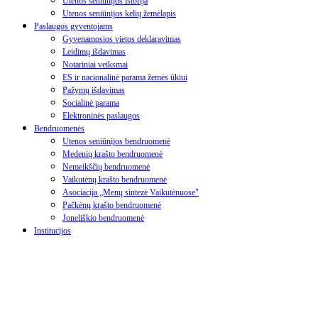
Utenos seniūnijos istorija
Utenos seniūnijos kelių žemėlapis
Paslaugos gyventojams
Gyvenamosios vietos deklaravimas
Leidimų išdavimas
Notariniai veiksmai
ES ir nacionalinė parama žemės ūkiui
Pažymų išdavimas
Socialinė parama
Elektroninės paslaugos
Bendruomenės
Utenos seniūnijos bendruomenė
Medenių krašto bendruomenė
Nemeikščių bendruomenė
Vaikutėnų krašto bendruomenė
Asociacija „Menų sintezė Vaikutėnuose"
Pačkėnų krašto bendruomenė
Joneliškio bendruomenė
Institucijos