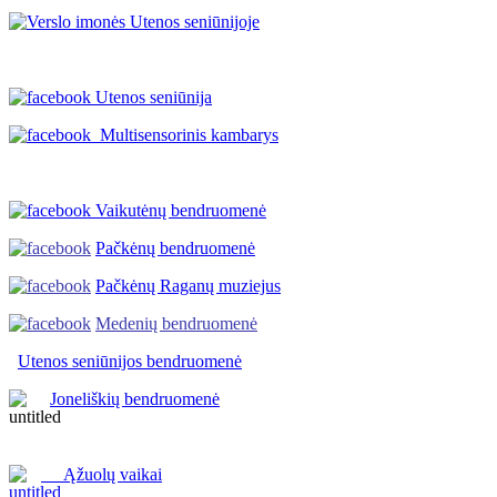
Utenos seniūnija
Multisensorinis kambarys
Vaikutėnų bendruomenė
Pačkėnų bendruomenė
Pačkėnų Raganų muziejus
Medenių bendruomenė
Utenos seniūnijos
bendruomenė
Joneliškių bendruomenė
Ąžuolų vaikai