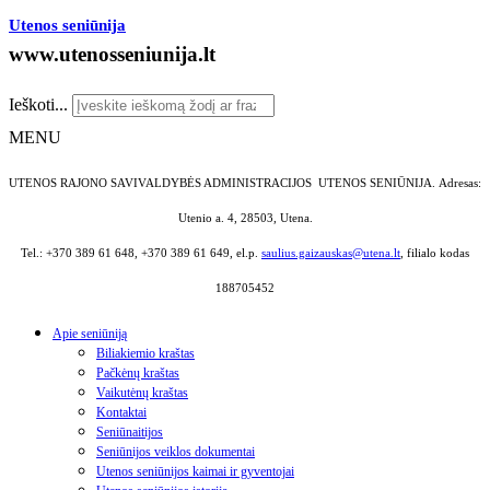
Utenos seniūnija
www.utenosseniunija.lt
Ieškoti...
MENU
UTENOS RAJONO SAVIVALDYBĖS ADMINISTRACIJOS UTENOS SENIŪNIJA.
Adresas:
Utenio a. 4, 28503, Utena.
Tel.: +370 389 61 648, +370 389 61 649, el.p.
saulius.gaizauskas@utena.lt
, filialo kodas
188705452
Apie seniūniją
Biliakiemio kraštas
Pačkėnų kraštas
Vaikutėnų kraštas
Kontaktai
Seniūnaitijos
Seniūnijos veiklos dokumentai
Utenos seniūnijos kaimai ir gyventojai