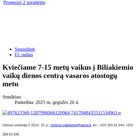
Prognozė 2 savaitėms
Spausdinti
El. paštas
Kviečiame 7-15 metų vaikus į Biliakiemio
vaikų dienos centrą vasaros atostogų
metu
Smulkiau
Paskelbta: 2025 m. gegužės 20 d.
Utenos seniūnija © 2014. El. p.:
zenona.valiukiene@utena.lt
, t
el.: +370 389 61 649,
+370
389 61 648