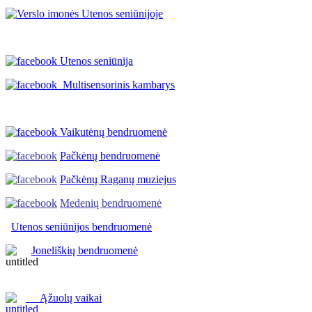
Utenos seniūnija
Multisensorinis kambarys
Vaikutėnų bendruomenė
Pačkėnų bendruomenė
Pačkėnų Raganų muziejus
Medenių bendruomenė
Utenos seniūnijos
bendruomenė
Joneliškių bendruomenė
Ąžuolų vaikai