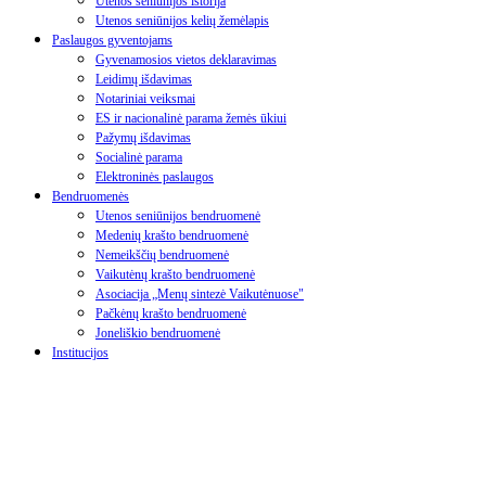
Utenos seniūnijos istorija
Utenos seniūnijos kelių žemėlapis
Paslaugos gyventojams
Gyvenamosios vietos deklaravimas
Leidimų išdavimas
Notariniai veiksmai
ES ir nacionalinė parama žemės ūkiui
Pažymų išdavimas
Socialinė parama
Elektroninės paslaugos
Bendruomenės
Utenos seniūnijos bendruomenė
Medenių krašto bendruomenė
Nemeikščių bendruomenė
Vaikutėnų krašto bendruomenė
Asociacija „Menų sintezė Vaikutėnuose"
Pačkėnų krašto bendruomenė
Joneliškio bendruomenė
Institucijos