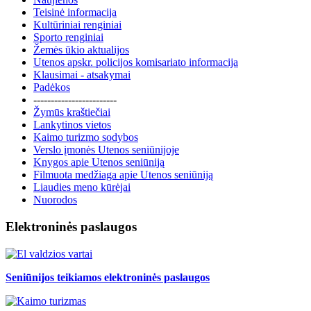
Teisinė informacija
Kultūriniai renginiai
Sporto renginiai
Žemės ūkio aktualijos
Utenos apskr. policijos komisariato informacija
Klausimai - atsakymai
Padėkos
------------------------
Žymūs kraštiečiai
Lankytinos vietos
Kaimo turizmo sodybos
Verslo įmonės Utenos seniūnijoje
Knygos apie Utenos seniūniją
Filmuota medžiaga apie Utenos seniūniją
Liaudies meno kūrėjai
Nuorodos
Elektroninės paslaugos
Seniūnijos teikiamos elektroninės paslaugos