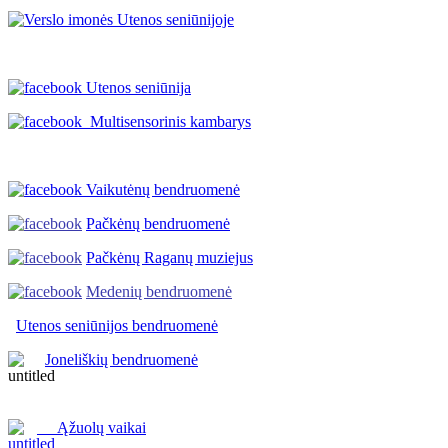
Utenos seniūnija
Multisensorinis kambarys
Vaikutėnų bendruomenė
Pačkėnų bendruomenė
Pačkėnų Raganų muziejus
Medenių bendruomenė
Utenos seniūnijos
bendruomenė
Joneliškių bendruomenė
Ąžuolų vaikai