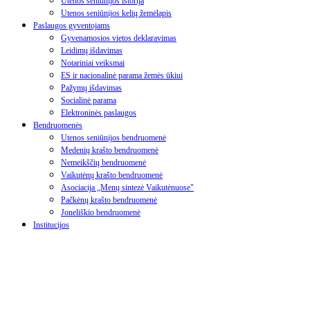
Utenos seniūnijos istorija
Utenos seniūnijos kelių žemėlapis
Paslaugos gyventojams
Gyvenamosios vietos deklaravimas
Leidimų išdavimas
Notariniai veiksmai
ES ir nacionalinė parama žemės ūkiui
Pažymų išdavimas
Socialinė parama
Elektroninės paslaugos
Bendruomenės
Utenos seniūnijos bendruomenė
Medenių krašto bendruomenė
Nemeikščių bendruomenė
Vaikutėnų krašto bendruomenė
Asociacija „Menų sintezė Vaikutėnuose"
Pačkėnų krašto bendruomenė
Joneliškio bendruomenė
Institucijos