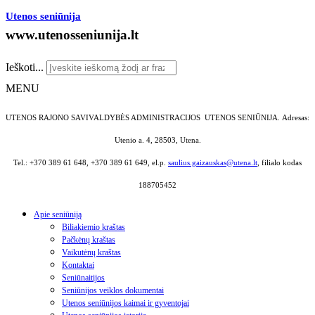
Utenos seniūnija
www.utenosseniunija.lt
Ieškoti...
MENU
UTENOS RAJONO SAVIVALDYBĖS ADMINISTRACIJOS UTENOS SENIŪNIJA.
Adresas:
Utenio a. 4, 28503, Utena.
Tel.: +370 389 61 648, +370 389 61 649, el.p.
saulius.gaizauskas@utena.lt
, filialo kodas
188705452
Apie seniūniją
Biliakiemio kraštas
Pačkėnų kraštas
Vaikutėnų kraštas
Kontaktai
Seniūnaitijos
Seniūnijos veiklos dokumentai
Utenos seniūnijos kaimai ir gyventojai