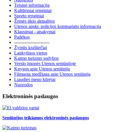
Teisinė informacija
Kultūriniai renginiai
Sporto renginiai
Žemės ūkio aktualijos
Utenos apskr. policijos komisariato informacija
Klausimai - atsakymai
Padėkos
------------------------
Žymūs kraštiečiai
Lankytinos vietos
Kaimo turizmo sodybos
Verslo įmonės Utenos seniūnijoje
Knygos apie Utenos seniūniją
Filmuota medžiaga apie Utenos seniūniją
Liaudies meno kūrėjai
Nuorodos
Elektroninės paslaugos
Seniūnijos teikiamos elektroninės paslaugos