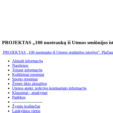
PROJEKTAS „100 nuotraukų iš Utenos seniūnijos ist
PROJEKTAS „100 nuotraukų iš Utenos seniūnijos istorijos”. Plačia
Aktuali informacija
Naujienos
Teisinė informacija
Kultūriniai renginiai
Sporto renginiai
Žemės ūkio aktualijos
Utenos apskr. policijos komisariato informacija
Klausimai - atsakymai
Padėkos
------------------------
Žymūs kraštiečiai
Lankytinos vietos