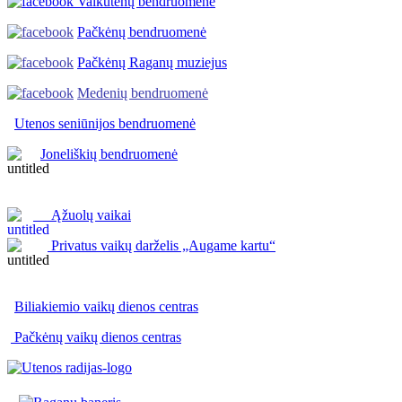
Vaikutėnų bendruomenė
Pačkėnų bendruomenė
Pačkėnų Raganų muziejus
Medenių bendruomenė
Utenos seniūnijos
bendruomenė
Joneliškių bendruomenė
Ąžuolų vaikai
Privatus vaikų darželis „Augame kartu“
Biliakiemio vaikų dienos centras
Pačkėnų vaikų dienos centras