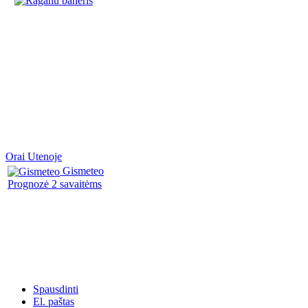
Orai Utenoje
Gismeteo
Prognozė 2 savaitėms
Spausdinti
El. paštas