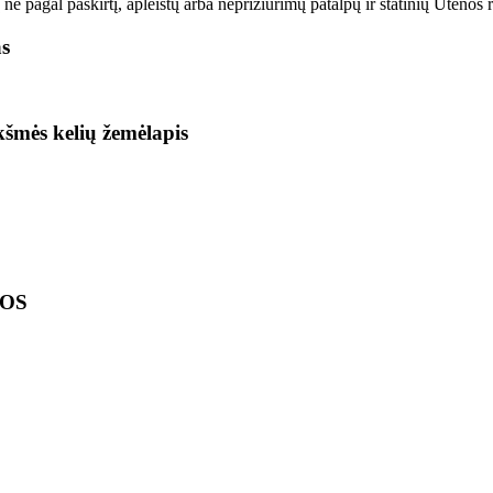
pagal paskirtį, apleistų arba neprižiūrimų patalpų ir statinių Utenos ra
as
ikšmės kelių žemėlapis
LOS