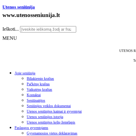
Utenos seniūnija
www.utenosseniunija.lt
Ieškoti...
MENU
UTENOS R
T
Apie seniūniją
Biliakiemio kraštas
Pačkėnų kraštas
Vaikutėnų kraštas
Kontaktai
Seniūnaitijos
Seniūnijos veiklos dokumentai
Utenos seniūnijos kaimai ir gyventojai
Utenos seniūnijos istorija
Utenos seniūnijos kelių žemėlapis
Paslaugos gyventojams
Gyvenamosios vietos deklaravimas