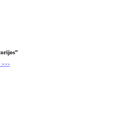
orijos”
u >>>