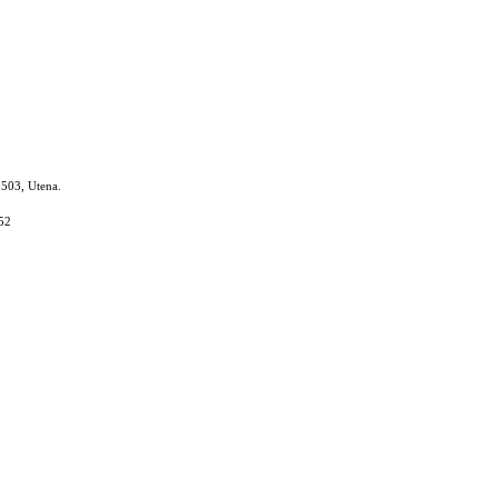
8503, Utena.
52