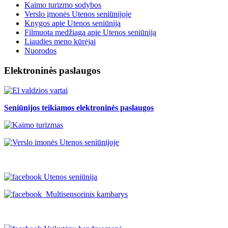
Kaimo turizmo sodybos
Verslo įmonės Utenos seniūnijoje
Knygos apie Utenos seniūniją
Filmuota medžiaga apie Utenos seniūniją
Liaudies meno kūrėjai
Nuorodos
Elektroninės paslaugos
Seniūnijos teikiamos elektroninės paslaugos
Utenos seniūnija
Multisensorinis kambarys