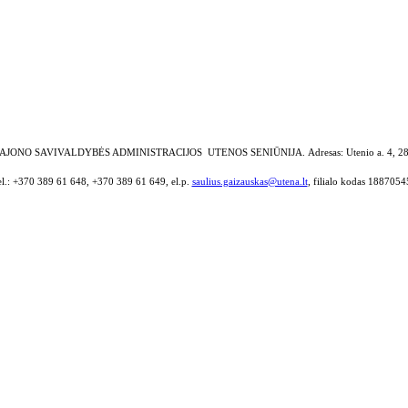
AJONO SAVIVALDYBĖS ADMINISTRACIJOS UTENOS SENIŪNIJA.
Adresas: Utenio a. 4, 2
el.: +370 389 61 648, +370 389 61 649, el.p.
saulius.gaizauskas@utena.lt
, filialo kodas 1887054