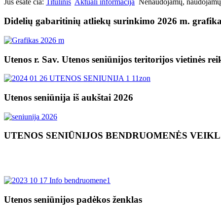
Jūs esate čia:
Titulinis
Aktuali informacija
Nenaudojamų, naudojamų ne 
Didelių gabaritinių atliekų surinkimo 2026 m. grafik
Utenos r. Sav. Utenos seniūnijos teritorijos vietinės re
Utenos seniūnija iš aukštai 2026
UTENOS SENIŪNIJOS BENDRUOMENĖS VEIK
Utenos seniūnijos padėkos ženklas