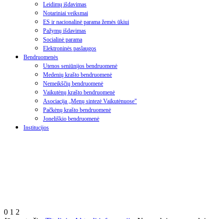
Leidimų išdavimas
Notariniai veiksmai
ES ir nacionalinė parama žemės ūkiui
Pažymų išdavimas
Socialinė parama
Elektroninės paslaugos
Bendruomenės
Utenos seniūnijos bendruomenė
Medenių krašto bendruomenė
Nemeikščių bendruomenė
Vaikutėnų krašto bendruomenė
Asociacija „Menų sintezė Vaikutėnuose"
Pačkėnų krašto bendruomenė
Joneliškio bendruomenė
Institucijos
0
1
2