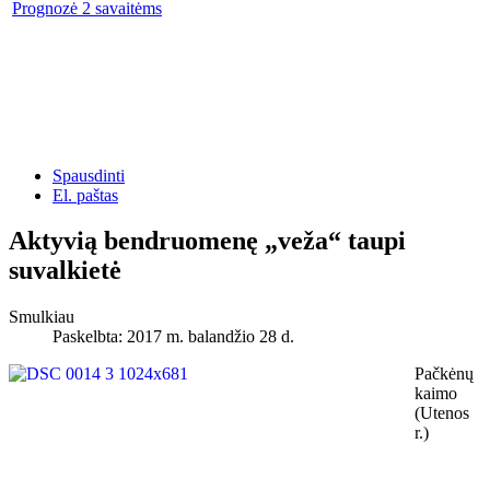
Prognozė 2 savaitėms
Spausdinti
El. paštas
Aktyvią bendruomenę „veža“ taupi
suvalkietė
Smulkiau
Paskelbta: 2017 m. balandžio 28 d.
Pačkėnų
kaimo
(Utenos
r.)