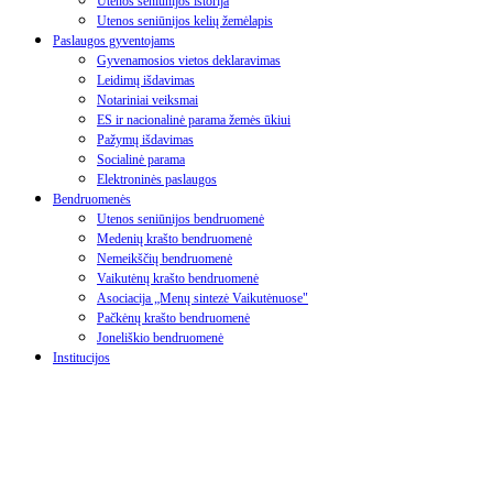
Utenos seniūnijos istorija
Utenos seniūnijos kelių žemėlapis
Paslaugos gyventojams
Gyvenamosios vietos deklaravimas
Leidimų išdavimas
Notariniai veiksmai
ES ir nacionalinė parama žemės ūkiui
Pažymų išdavimas
Socialinė parama
Elektroninės paslaugos
Bendruomenės
Utenos seniūnijos bendruomenė
Medenių krašto bendruomenė
Nemeikščių bendruomenė
Vaikutėnų krašto bendruomenė
Asociacija „Menų sintezė Vaikutėnuose"
Pačkėnų krašto bendruomenė
Joneliškio bendruomenė
Institucijos