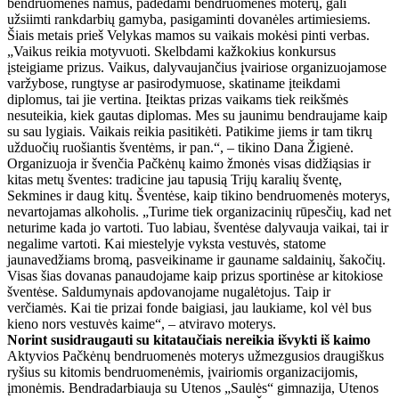
bendruomenės namus, padedami bendruomenės moterų, gali
užsiimti rankdarbių gamyba, pasigaminti dovanėles artimiesiems.
Šiais metais prieš Velykas mamos su vaikais mokėsi pinti verbas.
„Vaikus reikia motyvuoti. Skelbdami kažkokius konkursus
įsteigiame prizus. Vaikus, dalyvaujančius įvairiose organizuojamose
varžybose, rungtyse ar pasirodymuose, skatiname įteikdami
diplomus, tai jie vertina. Įteiktas prizas vaikams tiek reikšmės
nesuteikia, kiek gautas diplomas. Mes su jaunimu bendraujame kaip
su sau lygiais. Vaikais reikia pasitikėti. Patikime jiems ir tam tikrų
užduočių ruošiantis šventėms, ir pan.“, – tikino Dana Žigienė.
Organizuoja ir švenčia Pačkėnų kaimo žmonės visas didžiąsias ir
kitas metų šventes: tradicine jau tapusią Trijų karalių šventę,
Sekmines ir daug kitų. Šventėse, kaip tikino bendruomenės moterys,
nevartojamas alkoholis. „Turime tiek organizacinių rūpesčių, kad net
neturime kada jo vartoti. Tuo labiau, šventėse dalyvauja vaikai, tai ir
negalime vartoti. Kai miestelyje vyksta vestuvės, statome
jaunavedžiams bromą, pasveikiname ir gauname saldainių, šakočių.
Visas šias dovanas panaudojame kaip prizus sportinėse ar kitokiose
šventėse. Saldumynais apdovanojame nugalėtojus. Taip ir
verčiamės. Kai tie prizai fonde baigiasi, jau laukiame, kol vėl bus
kieno nors vestuvės kaime“, – atviravo moterys.
Norint susidraugauti su kitataučiais nereikia išvykti iš kaimo
Aktyvios Pačkėnų bendruomenės moterys užmezgusios draugiškus
ryšius su kitomis bendruomenėmis, įvairiomis organizacijomis,
įmonėmis. Bendradarbiauja su Utenos „Saulės“ gimnazija, Utenos