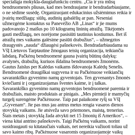
specialiąja mokykla-daugiafunkciu centru. „Čia ir yra mūsų
bendruomenės pliusas, kad mes bendraujame ir bendradarbiaujame,
o ne sėdime susėdę. Organizuojant edukacinius užsiėmimus reikia ir
įvairių medžiagų: siūlų, audinių gabalėlių ar pan. Neseniai
užmezgėme kontaktus su Panevėžio AB „Linas“ ir jie mums
padovanojo 2 maišus po 10 kilogramų lininių atraižų. Tikėjomės
gauti medžiagų, nes norėjome pasisiūti tautinius kostiumus. Bet iš
atraižų mes vaikams galėsime pasiūti drabužius“, – užmegztos
draugystės „nauda“ džiaugėsi pašnekovės. Bendradarbiaudama su
VšĮ Lietuvos Tarptautine žmogaus teisių organizacija, teikiančia
labdarą, Pačkėnų bendruomenė gauna įvairių būtinų dalykų:
avalynės, drabužių, kuriuos išdalina bendruomenės žmonėms.
Gautus žaislus per Kalėdas vaikams išdovanoja Kalėdų Senelis.
Bendruomenė draugiškai sugyvena ir su Pačkėnuose veikiančių
savarankiško gyvenimo namų gyventojais. Ten gyvenantys žmonės
kviečiami ir į organizuojamas šventes kaime, ir į talkas.
Savarankiško gyvenimo namų gyventojus bendruomenė paremia ir
drabužiais, maisto produktais ar pinigais. „Mes pirmieji ir mamyčių
turgelį surengėme Pačkėnuose. Taip pat palaikome ryšį su VšĮ
„Gyvenam“. Jie pas mus jau antrus metus rengia vasaros dienos
stovyklą vaikams. Jie atsiveža savo priemones, maistą, trenerius.
Šiais metais į stovyklą žada atvykti net 15 žmonių iš Amerikos“, –
viena kitai antrino pašnekovės. Taigi Pačkėnų vaikams, norint
susidraugauti su kitataučiais vaikais, net nereikia važiuoti toliau už
savo kaimo ribų. Pačkėnuose vasaromis organizuojamoje vaikų