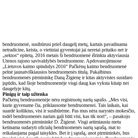
bendruomenė, susibūrusi prieš daugelį metų, kartais pavadinama
netradicine, keista, o vietiniai gyventojai jai neretai pritaiko net ir
„sektos“ epitetą. 2016 metais ši bendruomenė išrinkta aktyviausia
Utenos rajono savivaldybės bendruomene. Apdovanojimuose
„Lietuvos kaimo spindulys 2016“ Pačkėnų kaimo bendruomenė
pelnė jaunatviškiausios bendruomenės titulą. Pakalbinus
bendruomenės pirmininkę Daną Žigienę ir kitas aktyvistes susidaro
įspūdis, kad šioje bendruomenėje visgi daug kas vyksta kitaip nei
daugelyje kitų.
Pinigų ir taip užtenka
Pačkėnų bendruomenėje nėra registruotų narių sąrašo. „Mes visi,
kurie gyvename čia, priklausome bendruomenei. Tais laikais, kai
suardė kolūkius, visi ir susibūrėme. Pas mus nėra narystės mokesčio,
todėl bendruomenės nariais gali būti visi, kas tik nori“, – pasakojo
bendruomenės pirmininkė D. Žigienė. Visgi artimiausiu metu
ketinama sudaryti oficialų bendruomenės narių sąrašą, mat to
reikalaujama pagal taisykles. Bet ir į sąrašą, anot pirmininkės, bus