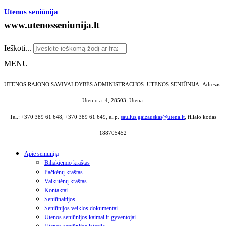
Utenos seniūnija
www.utenosseniunija.lt
Ieškoti...
MENU
UTENOS RAJONO SAVIVALDYBĖS ADMINISTRACIJOS UTENOS SENIŪNIJA.
Adresas:
Utenio a. 4, 28503, Utena.
Tel.: +370 389 61 648, +370 389 61 649, el.p.
saulius.gaizauskas@utena.lt
, filialo kodas
188705452
Apie seniūniją
Biliakiemio kraštas
Pačkėnų kraštas
Vaikutėnų kraštas
Kontaktai
Seniūnaitijos
Seniūnijos veiklos dokumentai
Utenos seniūnijos kaimai ir gyventojai