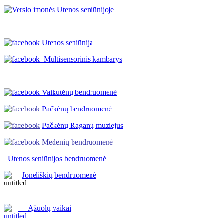
Utenos seniūnija
Multisensorinis kambarys
Vaikutėnų bendruomenė
Pačkėnų bendruomenė
Pačkėnų Raganų muziejus
Medenių bendruomenė
Utenos seniūnijos
bendruomenė
Joneliškių bendruomenė
Ąžuolų vaikai