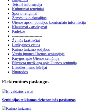
Teisinė informacija
Kultūriniai renginiai
Sporto renginiai
Žemės ūkio aktualijos
Utenos apskr. policijos komisariato informacija
Klausimai - atsakymai
Padėkos
------------------------
Žymūs kraštiečiai
Lankytinos vietos
Kaimo turizmo sodybos
Verslo įmonės Utenos seniūnijoje
Knygos apie Utenos seniūniją
Filmuota medžiaga apie Utenos seniūniją
Liaudies meno kūrėjai
Nuorodos
Elektroninės paslaugos
Seniūnijos teikiamos elektroninės paslaugos