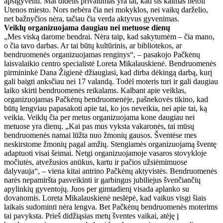
apsigyventi. Mat didelis privalumas yra tai, kad šis kaimas netoli
Utenos miesto. Nors nebėra čia nei mokyklos, nei vaikų darželio,
net bažnyčios nėra, tačiau čia verda aktyvus gyvenimas.
Veiklų organizuojama daugiau nei metuose dienų
„Mes viską darome bendrai. Nėra taip, kad sakytumėm – čia mano,
o čia tavo darbas. Ar tai būtų kultūrinis, ar bibliotekos, ar
bendruomenės organizuojamas renginys“, – pasakojo Pačkėnų
laisvalaikio centro specialistė Loreta Mikalauskienė. Bendruomenės
pirmininkė Dana Žigienė džiaugiasi, kad dirba dėkingą darbą, kurį
gali baigti anksčiau nei 17 valandą. Todėl moteris turi ir gali daugiau
laiko skirti bendruomenės reikalams. Kalbant apie veiklas,
organizuojamas Pačkėnų bendruomenėje, pašnekovės tikino, kad
būtų lengviau papasakoti apie tai, ko jos neveikia, nei apie tai, ką
veikia. Veiklų čia per metus organizuojama kone daugiau nei
metuose yra dienų. „Kai pas mus vyksta vakaronės, tai mūsų
bendruomenės namai lūžta nuo žmonių gausos. Šventėse mes
neskirstome žmonių pagal amžių. Stengiamės organizuojamą šventę
adaptuoti visai šeimai. Netgi organizuojamoje vasaros stovykloje
močiutės, atvežusios anūkus, kartu ir pačios užsiėmimuose
dalyvauja“, – viena kitai antrino Pačkėnų aktyvistės. Bendruomenės
narės nepamiršta pasveikinti ir garbingus jubiliejus švenčiančių
apylinkių gyventojų. Juos per gimtadienį visada aplanko su
dovanomis. Loreta Mikalauskienė neslėpė, kad vaikus visgi šiais
laikais sudominti nėra lengva. Bet Pačkėnų bendruomenės moterims
tai pavyksta. Prieš didžiąsias metų šventes vaikai, atėję į