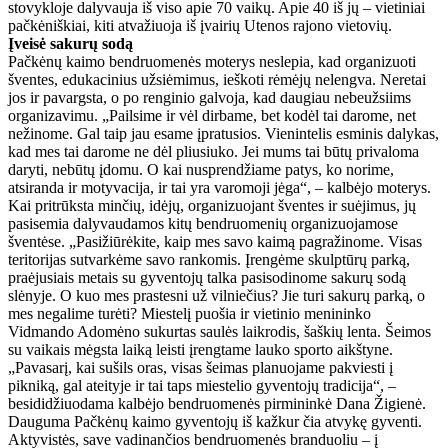
stovykloje dalyvauja iš viso apie 70 vaikų. Apie 40 iš jų – vietiniai
pačkėniškiai, kiti atvažiuoja iš įvairių Utenos rajono vietovių.
Įveisė sakurų sodą
Pačkėnų kaimo bendruomenės moterys neslepia, kad organizuoti
šventes, edukacinius užsiėmimus, ieškoti rėmėjų nelengva. Neretai
jos ir pavargsta, o po renginio galvoja, kad daugiau nebeužsiims
organizavimu. „Pailsime ir vėl dirbame, bet kodėl tai darome, net
nežinome. Gal taip jau esame įpratusios. Vienintelis esminis dalykas,
kad mes tai darome ne dėl pliusiuko. Jei mums tai būtų privaloma
daryti, nebūtų įdomu. O kai nusprendžiame patys, ko norime,
atsiranda ir motyvacija, ir tai yra varomoji jėga“, – kalbėjo moterys.
Kai pritrūksta minčių, idėjų, organizuojant šventes ir suėjimus, jų
pasisemia dalyvaudamos kitų bendruomenių organizuojamose
šventėse. „Pasižiūrėkite, kaip mes savo kaimą pagražinome. Visas
teritorijas sutvarkėme savo rankomis. Įrengėme skulptūrų parką,
praėjusiais metais su gyventojų talka pasisodinome sakurų sodą
slėnyje. O kuo mes prastesni už vilniečius? Jie turi sakurų parką, o
mes negalime turėti? Miestelį puošia ir vietinio menininko
Vidmando Adomėno sukurtas saulės laikrodis, šaškių lenta. Šeimos
su vaikais mėgsta laiką leisti įrengtame lauko sporto aikštyne.
„Pavasarį, kai sušils oras, visas šeimas planuojame pakviesti į
pikniką, gal ateityje ir tai taps miestelio gyventojų tradicija“, –
besididžiuodama kalbėjo bendruomenės pirmininkė Dana Žigienė.
Dauguma Pačkėnų kaimo gyventojų iš kažkur čia atvykę gyventi.
Aktyvistės, save vadinančios bendruomenės branduoliu – į