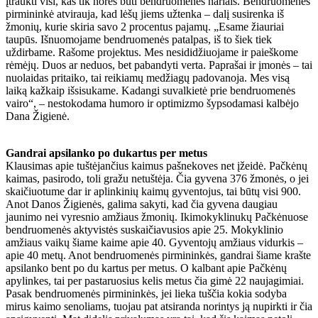
įtraukti visi, kas tik norės būti bendruomenės nariais. Bendruomenės
pirmininkė atvirauja, kad lėšų jiems užtenka – dalį susirenka iš
žmonių, kurie skiria savo 2 procentus pajamų. „Esame žiauriai
taupūs. Išnuomojame bendruomenės patalpas, iš to šiek tiek
uždirbame. Rašome projektus. Mes nesididžiuojame ir paieškome
rėmėjų. Duos ar neduos, bet pabandyti verta. Paprašai ir įmonės – tai
nuolaidas pritaiko, tai reikiamų medžiagų padovanoja. Mes visą
laiką kažkaip išsisukame. Kadangi suvalkietė prie bendruomenės
vairo“, – nestokodama humoro ir optimizmo šypsodamasi kalbėjo
Dana Žigienė.
Gandrai apsilanko po dukartus per metus
Klausimas apie tuštėjančius kaimus pašnekoves net įžeidė. Pačkėnų
kaimas, pasirodo, toli gražu netuštėja. Čia gyvena 376 žmonės, o jei
skaičiuotume dar ir aplinkinių kaimų gyventojus, tai būtų visi 900.
Anot Danos Žigienės, galima sakyti, kad čia gyvena daugiau
jaunimo nei vyresnio amžiaus žmonių. Ikimokyklinukų Pačkėnuose
bendruomenės aktyvistės suskaičiavusios apie 25. Mokyklinio
amžiaus vaikų šiame kaime apie 40. Gyventojų amžiaus vidurkis –
apie 40 metų. Anot bendruomenės pirmininkės, gandrai šiame krašte
apsilanko bent po du kartus per metus. O kalbant apie Pačkėnų
apylinkes, tai per pastaruosius kelis metus čia gimė 22 naujagimiai.
Pasak bendruomenės pirmininkės, jei lieka tuščia kokia sodyba
mirus kaimo senoliams, tuojau pat atsiranda norintys ją nupirkti ir čia