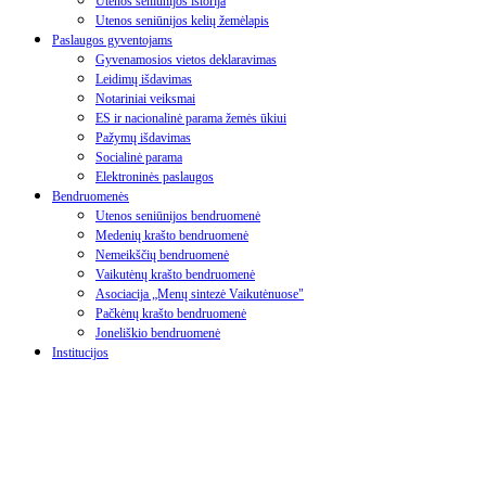
Utenos seniūnijos istorija
Utenos seniūnijos kelių žemėlapis
Paslaugos gyventojams
Gyvenamosios vietos deklaravimas
Leidimų išdavimas
Notariniai veiksmai
ES ir nacionalinė parama žemės ūkiui
Pažymų išdavimas
Socialinė parama
Elektroninės paslaugos
Bendruomenės
Utenos seniūnijos bendruomenė
Medenių krašto bendruomenė
Nemeikščių bendruomenė
Vaikutėnų krašto bendruomenė
Asociacija „Menų sintezė Vaikutėnuose"
Pačkėnų krašto bendruomenė
Joneliškio bendruomenė
Institucijos