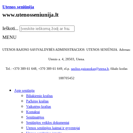
Utenos seniūnija
www.utenosseniunija.lt
Ieškoti...
MENU
UTENOS RAJONO SAVIVALDYBĖS ADMINISTRACIJOS UTENOS SENIŪNIJA.
Adresas:
Utenio a. 4, 28503, Utena.
Tel.: +370 389 61 648, +370 389 61 649, el.p.
saulius.gaizauskas@utena.lt
, filialo kodas
188705452
Apie seniūniją
Biliakiemio kraštas
Pačkėnų kraštas
Vaikutėnų kraštas
Kontaktai
Seniūnaitijos
Seniūnijos veiklos dokumentai
Utenos seniūnijos kaimai ir gyventojai