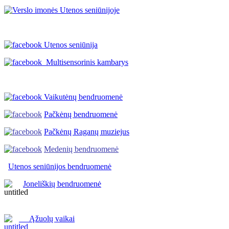
Utenos seniūnija
Multisensorinis kambarys
Vaikutėnų bendruomenė
Pačkėnų bendruomenė
Pačkėnų Raganų muziejus
Medenių bendruomenė
Utenos seniūnijos
bendruomenė
Joneliškių bendruomenė
Ąžuolų vaikai