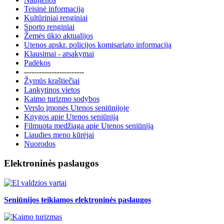
Teisinė informacija
Kultūriniai renginiai
Sporto renginiai
Žemės ūkio aktualijos
Utenos apskr. policijos komisariato informacija
Klausimai - atsakymai
Padėkos
------------------------
Žymūs kraštiečiai
Lankytinos vietos
Kaimo turizmo sodybos
Verslo įmonės Utenos seniūnijoje
Knygos apie Utenos seniūniją
Filmuota medžiaga apie Utenos seniūniją
Liaudies meno kūrėjai
Nuorodos
Elektroninės paslaugos
Seniūnijos teikiamos elektroninės paslaugos