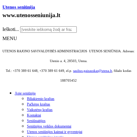
Utenos seniūnija
www.utenosseniunija.lt
Ieškoti...
MENU
UTENOS RAJONO SAVIVALDYBĖS ADMINISTRACIJOS UTENOS SENIŪNIJA.
Adresas:
Utenio a. 4, 28503, Utena.
Tel.: +370 389 61 648, +370 389 61 649, el.p.
saulius.gaizauskas@utena.lt
, filialo kodas
188705452
Apie seniūniją
Biliakiemio kraštas
Pačkėnų kraštas
Vaikutėnų kraštas
Kontaktai
Seniūnaitijos
Seniūnijos veiklos dokumentai
Utenos seniūnijos kaimai ir gyventojai