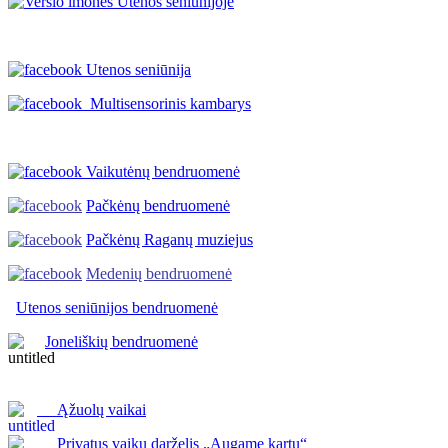
Utenos seniūnija
Multisensorinis kambarys
Vaikutėnų bendruomenė
Pačkėnų bendruomenė
Pačkėnų Raganų muziejus
Medenių bendruomenė
Utenos seniūnijos
bendruomenė
Joneliškių bendruomenė
Ąžuolų vaikai
Privatus vaikų darželis „Augame kartu“