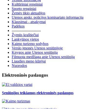
Kultūriniai renginiai
Sporto renginiai
Žemės ūkio aktualijos
Utenos apskr. policijos komisariato informacija
Klausimai - atsakymai
Padėkos
------------------------
Žymūs kraštiečiai
Lankytinos vietos
Kaimo turizmo sodybos
Verslo įmonės Utenos seniūnijoje
Knygos apie Utenos seniūniją
Filmuota medžiaga apie Utenos seniūniją
Liaudies meno kūrėjai
Nuorodos
Elektroninės paslaugos
Seniūnijos teikiamos elektroninės paslaugos