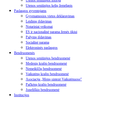
Utenos seniūnijos istorija
Utenos seniūnijos kelių žemėlapis
Paslaugos gyventojams
Gyvenamosios vietos deklaravimas
Leidimų išdavimas
Notariniai veiksmai
ES ir nacionalinė parama žemės ūkiui
Pažymų išdavimas
Socialinė parama
Elektroninės paslaugos
Bendruomenės
Utenos seniūnijos bendruomenė
Medenių krašto bendruomenė
Nemeikščių bendruomenė
Vaikutėnų krašto bendruomenė
Asociacija „Menų sintezė Vaikutėnuose"
Pačkėnų krašto bendruomenė
Joneliškio bendruomenė
Institucijos