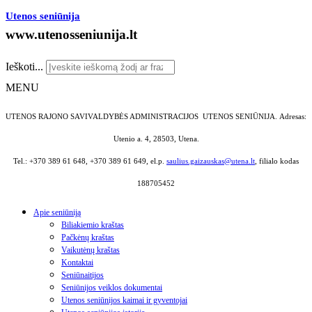
Utenos seniūnija
www.utenosseniunija.lt
Ieškoti...
MENU
UTENOS RAJONO SAVIVALDYBĖS ADMINISTRACIJOS UTENOS SENIŪNIJA.
Adresas:
Utenio a. 4, 28503, Utena.
Tel.: +370 389 61 648, +370 389 61 649, el.p.
saulius.gaizauskas@utena.lt
, filialo kodas
188705452
Apie seniūniją
Biliakiemio kraštas
Pačkėnų kraštas
Vaikutėnų kraštas
Kontaktai
Seniūnaitijos
Seniūnijos veiklos dokumentai
Utenos seniūnijos kaimai ir gyventojai