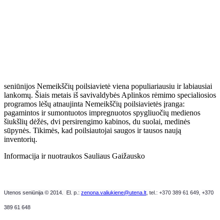
seniūnijos Nemeikščių poilsiavietė viena populiariausiu ir labiausiai
lankomų. Šiais metais iš savivaldybės Aplinkos rėmimo specialiosios
programos lėšų atnaujinta Nemeikščių poilsiavietės įranga:
pagamintos ir sumontuotos impregnuotos spygliuočių medienos
šiukšlių dėžės, dvi persirengimo kabinos, du suolai, medinės
sūpynės. Tikimės, kad poilsiautojai saugos ir tausos naują
inventorių.
Informacija ir nuotraukos Sauliaus Gaižausko
Utenos seniūnija © 2014. El. p.:
zenona.valiukiene@utena.lt
, t
el.: +370 389 61 649,
+370
389 61 648