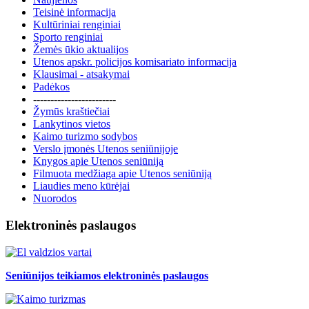
Teisinė informacija
Kultūriniai renginiai
Sporto renginiai
Žemės ūkio aktualijos
Utenos apskr. policijos komisariato informacija
Klausimai - atsakymai
Padėkos
------------------------
Žymūs kraštiečiai
Lankytinos vietos
Kaimo turizmo sodybos
Verslo įmonės Utenos seniūnijoje
Knygos apie Utenos seniūniją
Filmuota medžiaga apie Utenos seniūniją
Liaudies meno kūrėjai
Nuorodos
Elektroninės paslaugos
Seniūnijos teikiamos elektroninės paslaugos