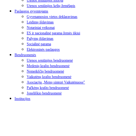
Utenos seniūnijos istorija
Utenos seniūnijos kelių žemėlapis
Paslaugos gyventojams
Gyvenamosios vietos deklaravimas
Leidimų išdavimas
Notariniai veiksmai
ES ir nacionalinė parama žemės ūkiui
Pažymų išdavimas
Socialinė parama
Elektroninės paslaugos
Bendruomenės
Utenos seniūnijos bendruomenė
Medenių krašto bendruomenė
Nemeikščių bendruomenė
Vaikutėnų krašto bendruomenė
Asociacija „Menų sintezė Vaikutėnuose"
Pačkėnų krašto bendruomenė
Joneliškio bendruomenė
Institucijos