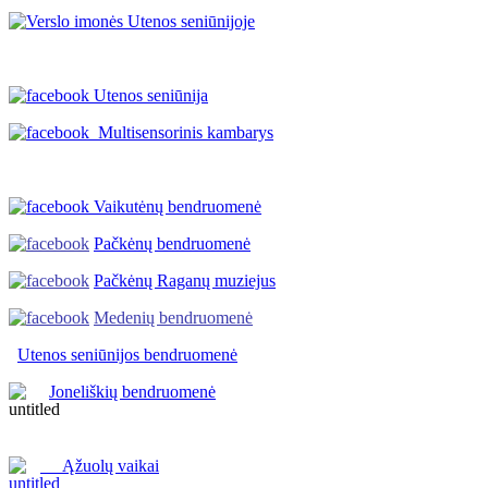
Utenos seniūnija
Multisensorinis kambarys
Vaikutėnų bendruomenė
Pačkėnų bendruomenė
Pačkėnų Raganų muziejus
Medenių bendruomenė
Utenos seniūnijos
bendruomenė
Joneliškių bendruomenė
Ąžuolų vaikai