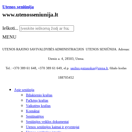
Utenos seniūnija
www.utenosseniunija.lt
Ieškoti...
MENU
UTENOS RAJONO SAVIVALDYBĖS ADMINISTRACIJOS UTENOS SENIŪNIJA.
Adresas:
Utenio a. 4, 28503, Utena.
Tel.: +370 389 61 648, +370 389 61 649, el.p.
saulius.gaizauskas@utena.lt
, filialo kodas
188705452
Apie seniūniją
Biliakiemio kraštas
Pačkėnų kraštas
Vaikutėnų kraštas
Kontaktai
Seniūnaitijos
Seniūnijos veiklos dokumentai
Utenos seniūnijos kaimai ir gyventojai