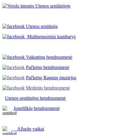
Utenos seniūnija
Multisensorinis kambarys
Vaikutėnų bendruomenė
Pačkėnų bendruomenė
Pačkėnų Raganų muziejus
Medenių bendruomenė
Utenos seniūnijos
bendruomenė
Joneliškių bendruomenė
Ąžuolų vaikai