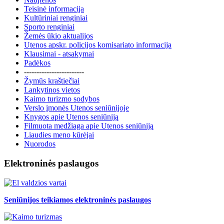
Teisinė informacija
Kultūriniai renginiai
Sporto renginiai
Žemės ūkio aktualijos
Utenos apskr. policijos komisariato informacija
Klausimai - atsakymai
Padėkos
------------------------
Žymūs kraštiečiai
Lankytinos vietos
Kaimo turizmo sodybos
Verslo įmonės Utenos seniūnijoje
Knygos apie Utenos seniūniją
Filmuota medžiaga apie Utenos seniūniją
Liaudies meno kūrėjai
Nuorodos
Elektroninės paslaugos
Seniūnijos teikiamos elektroninės paslaugos