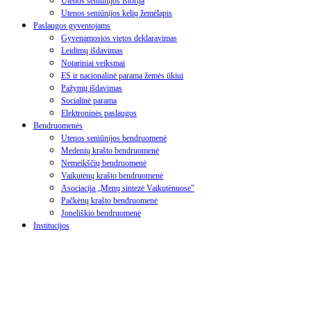
Utenos seniūnijos istorija
Utenos seniūnijos kelių žemėlapis
Paslaugos gyventojams
Gyvenamosios vietos deklaravimas
Leidimų išdavimas
Notariniai veiksmai
ES ir nacionalinė parama žemės ūkiui
Pažymų išdavimas
Socialinė parama
Elektroninės paslaugos
Bendruomenės
Utenos seniūnijos bendruomenė
Medenių krašto bendruomenė
Nemeikščių bendruomenė
Vaikutėnų krašto bendruomenė
Asociacija „Menų sintezė Vaikutėnuose"
Pačkėnų krašto bendruomenė
Joneliškio bendruomenė
Institucijos