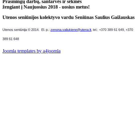
Prasmingų darbų, santarvės ir sėkmės
žengiant į Naujuosius 2018 - uosius metus!
Utenos seniūnijos kolektyvo vardu Seniūnas Saulius Gaižauskas
Utenos seniūnija © 2014. El. p.:
zenona.valiukiene@utena.lt
, t
el.: +370 389 61 649,
+370
389 61 648
Joomla templates by a4joomla