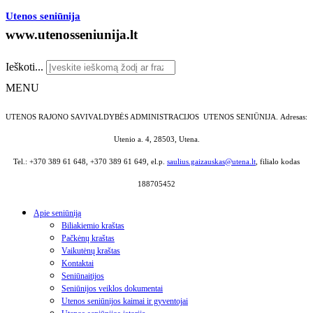
Utenos seniūnija
www.utenosseniunija.lt
Ieškoti...
MENU
UTENOS RAJONO SAVIVALDYBĖS ADMINISTRACIJOS UTENOS SENIŪNIJA.
Adresas:
Utenio a. 4, 28503, Utena.
Tel.: +370 389 61 648, +370 389 61 649, el.p.
saulius.gaizauskas@utena.lt
, filialo kodas
188705452
Apie seniūniją
Biliakiemio kraštas
Pačkėnų kraštas
Vaikutėnų kraštas
Kontaktai
Seniūnaitijos
Seniūnijos veiklos dokumentai
Utenos seniūnijos kaimai ir gyventojai