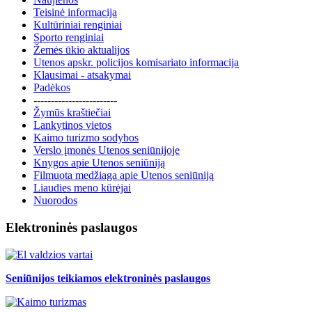
Teisinė informacija
Kultūriniai renginiai
Sporto renginiai
Žemės ūkio aktualijos
Utenos apskr. policijos komisariato informacija
Klausimai - atsakymai
Padėkos
------------------------
Žymūs kraštiečiai
Lankytinos vietos
Kaimo turizmo sodybos
Verslo įmonės Utenos seniūnijoje
Knygos apie Utenos seniūniją
Filmuota medžiaga apie Utenos seniūniją
Liaudies meno kūrėjai
Nuorodos
Elektroninės paslaugos
Seniūnijos teikiamos elektroninės paslaugos