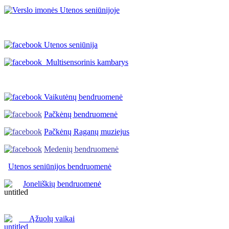
Utenos seniūnija
Multisensorinis kambarys
Vaikutėnų bendruomenė
Pačkėnų bendruomenė
Pačkėnų Raganų muziejus
Medenių bendruomenė
Utenos seniūnijos
bendruomenė
Joneliškių bendruomenė
Ąžuolų vaikai