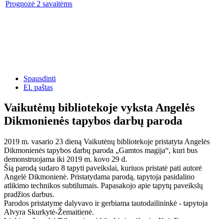
Prognozė 2 savaitėms
Spausdinti
El. paštas
Vaikutėnų bibliotekoje vyksta Angelės
Dikmonienės tapybos darbų paroda
2019 m. vasario 23 dieną Vaikutėnų bibliotekoje pristatyta Angelės
Dikmonienės tapybos darbų paroda „Gamtos magija“, kuri bus
demonstruojama iki 2019 m. kovo 29 d.
Šią parodą sudaro 8 tapyti paveikslai, kuriuos pristatė pati autorė
Angelė Dikmonienė. Pristatydama parodą, tapytoja pasidalino
atlikimo technikos subtilumais. Papasakojo apie tapytų paveikslų
pradžios darbus.
Parodos pristatyme dalyvavo ir gerbiama tautodailininkė - tapytoja
Alvyra Skurkytė-Žemaitienė.