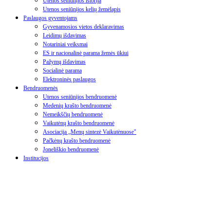
Utenos seniūnijos istorija
Utenos seniūnijos kelių žemėlapis
Paslaugos gyventojams
Gyvenamosios vietos deklaravimas
Leidimų išdavimas
Notariniai veiksmai
ES ir nacionalinė parama žemės ūkiui
Pažymų išdavimas
Socialinė parama
Elektroninės paslaugos
Bendruomenės
Utenos seniūnijos bendruomenė
Medenių krašto bendruomenė
Nemeikščių bendruomenė
Vaikutėnų krašto bendruomenė
Asociacija „Menų sintezė Vaikutėnuose"
Pačkėnų krašto bendruomenė
Joneliškio bendruomenė
Institucijos