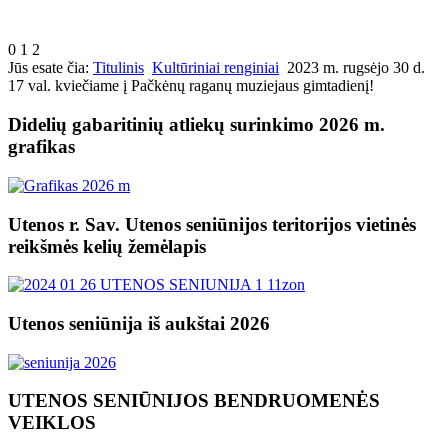
0
1
2
Jūs esate čia:
Titulinis
Kultūriniai renginiai
2023 m. rugsėjo 30 d.
17 val. kviečiame į Pačkėnų raganų muziejaus gimtadienį!
Didelių gabaritinių atliekų surinkimo 2026 m.
grafikas
Utenos r. Sav. Utenos seniūnijos teritorijos vietinės
reikšmės kelių žemėlapis
Utenos seniūnija iš aukštai 2026
UTENOS SENIŪNIJOS BENDRUOMENĖS
VEIKLOS