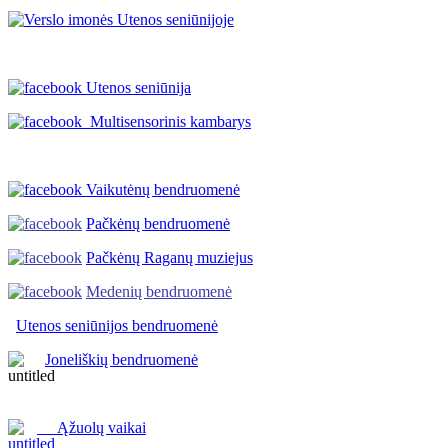
Utenos seniūnija
Multisensorinis kambarys
Vaikutėnų bendruomenė
Pačkėnų bendruomenė
Pačkėnų Raganų muziejus
Medenių bendruomenė
Utenos seniūnijos
bendruomenė
Joneliškių bendruomenė
Ąžuolų vaikai