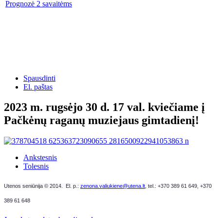
Prognozė 2 savaitėms
Spausdinti
El. paštas
2023 m. rugsėjo 30 d. 17 val. kviečiame į
Pačkėnų raganų muziejaus gimtadienį!
Ankstesnis
Tolesnis
Utenos seniūnija © 2014. El. p.:
zenona.valiukiene@utena.lt
, t
el.: +370 389 61 649,
+370
389 61 648