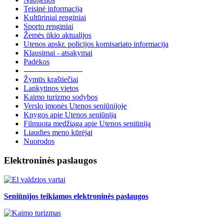
Teisinė informacija
Kultūriniai renginiai
Sporto renginiai
Žemės ūkio aktualijos
Utenos apskr. policijos komisariato informacija
Klausimai - atsakymai
Padėkos
------------------------
Žymūs kraštiečiai
Lankytinos vietos
Kaimo turizmo sodybos
Verslo įmonės Utenos seniūnijoje
Knygos apie Utenos seniūniją
Filmuota medžiaga apie Utenos seniūniją
Liaudies meno kūrėjai
Nuorodos
Elektroninės paslaugos
Seniūnijos teikiamos elektroninės paslaugos