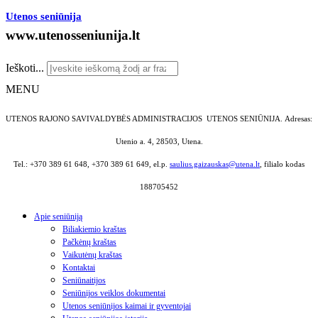
Utenos seniūnija
www.utenosseniunija.lt
Ieškoti...
MENU
UTENOS RAJONO SAVIVALDYBĖS ADMINISTRACIJOS UTENOS SENIŪNIJA.
Adresas:
Utenio a. 4, 28503, Utena.
Tel.: +370 389 61 648, +370 389 61 649, el.p.
saulius.gaizauskas@utena.lt
, filialo kodas
188705452
Apie seniūniją
Biliakiemio kraštas
Pačkėnų kraštas
Vaikutėnų kraštas
Kontaktai
Seniūnaitijos
Seniūnijos veiklos dokumentai
Utenos seniūnijos kaimai ir gyventojai