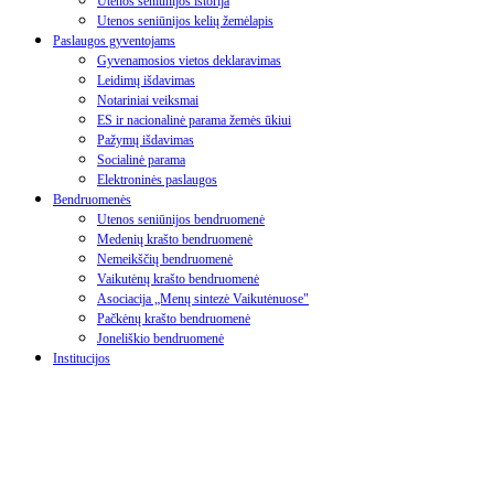
Utenos seniūnijos istorija
Utenos seniūnijos kelių žemėlapis
Paslaugos gyventojams
Gyvenamosios vietos deklaravimas
Leidimų išdavimas
Notariniai veiksmai
ES ir nacionalinė parama žemės ūkiui
Pažymų išdavimas
Socialinė parama
Elektroninės paslaugos
Bendruomenės
Utenos seniūnijos bendruomenė
Medenių krašto bendruomenė
Nemeikščių bendruomenė
Vaikutėnų krašto bendruomenė
Asociacija „Menų sintezė Vaikutėnuose"
Pačkėnų krašto bendruomenė
Joneliškio bendruomenė
Institucijos