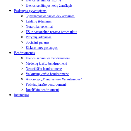
Utenos seniūnijos istorija
Utenos seniūnijos kelių žemėlapis
Paslaugos gyventojams
Gyvenamosios vietos deklaravimas
Leidimų išdavimas
Notariniai veiksmai
ES ir nacionalinė parama žemės ūkiui
Pažymų išdavimas
Socialinė parama
Elektroninės paslaugos
Bendruomenės
Utenos seniūnijos bendruomenė
Medenių krašto bendruomenė
Nemeikščių bendruomenė
Vaikutėnų krašto bendruomenė
Asociacija „Menų sintezė Vaikutėnuose"
Pačkėnų krašto bendruomenė
Joneliškio bendruomenė
Institucijos