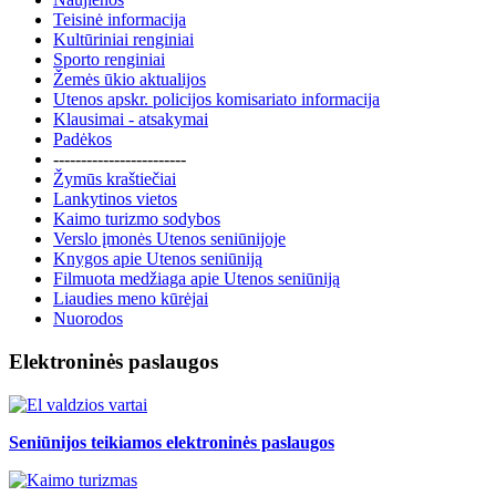
Teisinė informacija
Kultūriniai renginiai
Sporto renginiai
Žemės ūkio aktualijos
Utenos apskr. policijos komisariato informacija
Klausimai - atsakymai
Padėkos
------------------------
Žymūs kraštiečiai
Lankytinos vietos
Kaimo turizmo sodybos
Verslo įmonės Utenos seniūnijoje
Knygos apie Utenos seniūniją
Filmuota medžiaga apie Utenos seniūniją
Liaudies meno kūrėjai
Nuorodos
Elektroninės paslaugos
Seniūnijos teikiamos elektroninės paslaugos