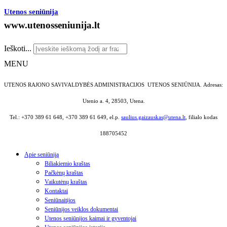
Utenos seniūnija
www.utenosseniunija.lt
Ieškoti...
MENU
UTENOS RAJONO SAVIVALDYBĖS ADMINISTRACIJOS UTENOS SENIŪNIJA.
Adresas:
Utenio a. 4, 28503, Utena.
Tel.: +370 389 61 648, +370 389 61 649, el.p.
saulius.gaizauskas@utena.lt
, filialo kodas
188705452
Apie seniūniją
Biliakiemio kraštas
Pačkėnų kraštas
Vaikutėnų kraštas
Kontaktai
Seniūnaitijos
Seniūnijos veiklos dokumentai
Utenos seniūnijos kaimai ir gyventojai