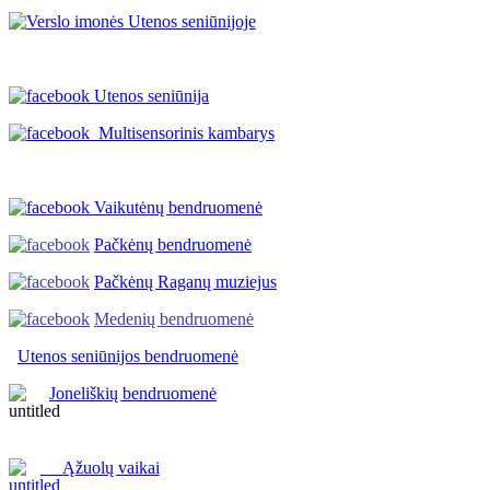
Utenos seniūnija
Multisensorinis kambarys
Vaikutėnų bendruomenė
Pačkėnų bendruomenė
Pačkėnų Raganų muziejus
Medenių bendruomenė
Utenos seniūnijos
bendruomenė
Joneliškių bendruomenė
Ąžuolų vaikai