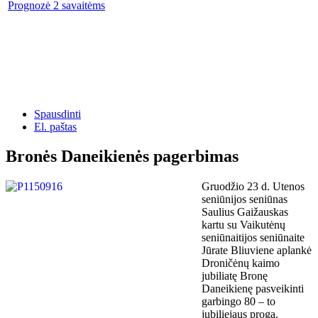
Prognozė 2 savaitėms
Spausdinti
El. paštas
Bronės Daneikienės pagerbimas
Gruodžio 23 d. Utenos
seniūnijos seniūnas
Saulius Gaižauskas
kartu su Vaikutėnų
seniūnaitijos seniūnaite
Jūrate Bliuviene aplankė
Droničėnų kaimo
jubiliatę Bronę
Daneikienę pasveikinti
garbingo 80 – to
jubiliejaus proga.