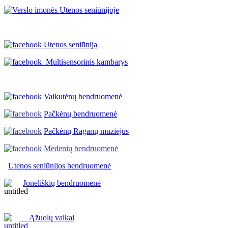
Utenos seniūnija
Multisensorinis kambarys
Vaikutėnų bendruomenė
Pačkėnų bendruomenė
Pačkėnų Raganų muziejus
Medenių bendruomenė
Utenos seniūnijos
bendruomenė
Joneliškių bendruomenė
Ąžuolų vaikai