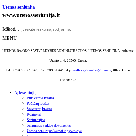
Utenos seniūnija
www.utenosseniunija.lt
Ieškoti...
MENU
UTENOS RAJONO SAVIVALDYBĖS ADMINISTRACIJOS UTENOS SENIŪNIJA.
Adresas:
Utenio a. 4, 28503, Utena.
Tel.: +370 389 61 648, +370 389 61 649, el.p.
saulius.gaizauskas@utena.lt
, filialo kodas
188705452
Apie seniūniją
Biliakiemio kraštas
Pačkėnų kraštas
Vaikutėnų kraštas
Kontaktai
Seniūnaitijos
Seniūnijos veiklos dokumentai
Utenos seniūnijos kaimai ir gyventojai