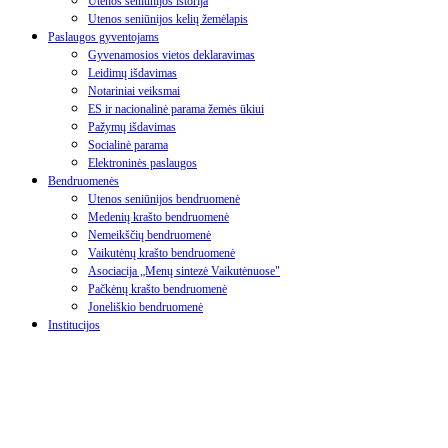
Utenos seniūnijos istorija
Utenos seniūnijos kelių žemėlapis
Paslaugos gyventojams
Gyvenamosios vietos deklaravimas
Leidimų išdavimas
Notariniai veiksmai
ES ir nacionalinė parama žemės ūkiui
Pažymų išdavimas
Socialinė parama
Elektroninės paslaugos
Bendruomenės
Utenos seniūnijos bendruomenė
Medenių krašto bendruomenė
Nemeikščių bendruomenė
Vaikutėnų krašto bendruomenė
Asociacija „Menų sintezė Vaikutėnuose"
Pačkėnų krašto bendruomenė
Joneliškio bendruomenė
Institucijos