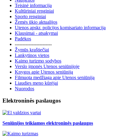
Teisinė informacija
Kultūriniai renginiai
Sporto renginiai
Žemės ūkio aktualijos
Utenos apskr. policijos komisariato informacija
Klausimai - atsakymai
Padėkos
------------------------
Žymūs kraštiečiai
Lankytinos vietos
Kaimo turizmo sodybos
Verslo įmonės Utenos seniūnijoje
Knygos apie Utenos seniūniją
Filmuota medžiaga apie Utenos seniūniją
Liaudies meno kūrėjai
Nuorodos
Elektroninės paslaugos
Seniūnijos teikiamos elektroninės paslaugos