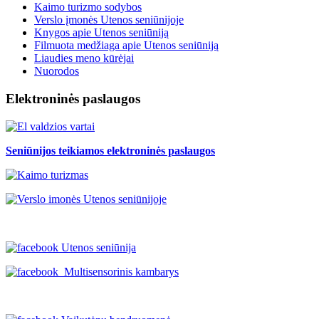
Kaimo turizmo sodybos
Verslo įmonės Utenos seniūnijoje
Knygos apie Utenos seniūniją
Filmuota medžiaga apie Utenos seniūniją
Liaudies meno kūrėjai
Nuorodos
Elektroninės paslaugos
Seniūnijos teikiamos elektroninės paslaugos
Utenos seniūnija
Multisensorinis kambarys