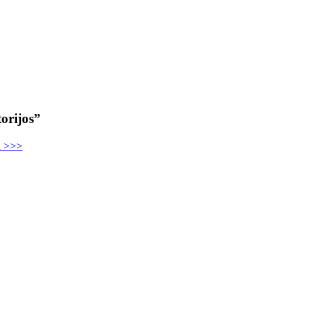
orijos”
u >>>