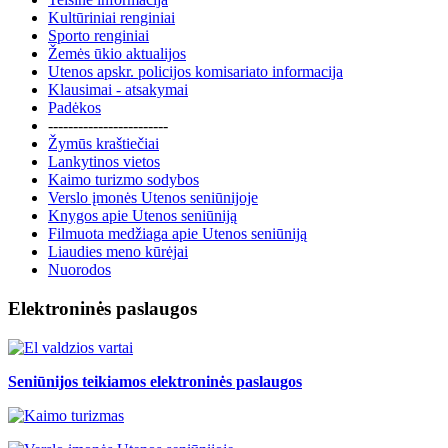
Kultūriniai renginiai
Sporto renginiai
Žemės ūkio aktualijos
Utenos apskr. policijos komisariato informacija
Klausimai - atsakymai
Padėkos
------------------------
Žymūs kraštiečiai
Lankytinos vietos
Kaimo turizmo sodybos
Verslo įmonės Utenos seniūnijoje
Knygos apie Utenos seniūniją
Filmuota medžiaga apie Utenos seniūniją
Liaudies meno kūrėjai
Nuorodos
Elektroninės paslaugos
Seniūnijos teikiamos elektroninės paslaugos