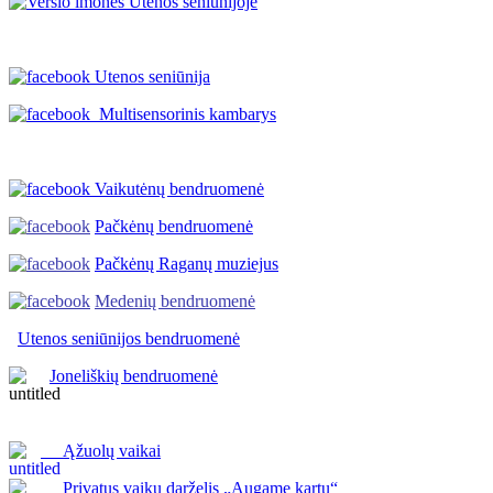
Utenos seniūnija
Multisensorinis kambarys
Vaikutėnų bendruomenė
Pačkėnų bendruomenė
Pačkėnų Raganų muziejus
Medenių bendruomenė
Utenos seniūnijos
bendruomenė
Joneliškių bendruomenė
Ąžuolų vaikai
Privatus vaikų darželis „Augame kartu“