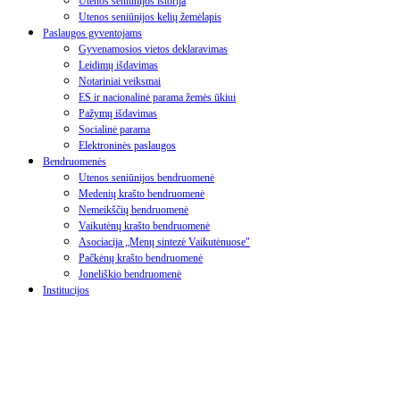
Utenos seniūnijos istorija
Utenos seniūnijos kelių žemėlapis
Paslaugos gyventojams
Gyvenamosios vietos deklaravimas
Leidimų išdavimas
Notariniai veiksmai
ES ir nacionalinė parama žemės ūkiui
Pažymų išdavimas
Socialinė parama
Elektroninės paslaugos
Bendruomenės
Utenos seniūnijos bendruomenė
Medenių krašto bendruomenė
Nemeikščių bendruomenė
Vaikutėnų krašto bendruomenė
Asociacija „Menų sintezė Vaikutėnuose"
Pačkėnų krašto bendruomenė
Joneliškio bendruomenė
Institucijos