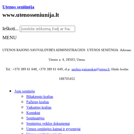
Utenos seniūnija
www.utenosseniunija.lt
Ieškoti...
MENU
UTENOS RAJONO SAVIVALDYBĖS ADMINISTRACIJOS UTENOS SENIŪNIJA.
Adresas:
Utenio a. 4, 28503, Utena.
Tel.: +370 389 61 648, +370 389 61 649, el.p.
saulius.gaizauskas@utena.lt
, filialo kodas
188705452
Apie seniūniją
Biliakiemio kraštas
Pačkėnų kraštas
Vaikutėnų kraštas
Kontaktai
Seniūnaitijos
Seniūnijos veiklos dokumentai
Utenos seniūnijos kaimai ir gyventojai