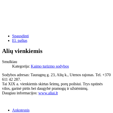
Spausdinti
El. paštas
Alių vienkiemis
Smulkiau
Kategorija:
Kaimo turizmo sodybos
Sodybos adresas: Tauragnų g. 23, Alių k., Utenos rajonas. Tel. +370
611 42 287.
Tai XIX a. vienkiemis skirtas šeimų, porų poilsiui. Trys rąstinės
vilos, garinė pirtis bei daugybė pramogų ir užsiėmimų.
Daugiau informacijos:
www.aliai.lt
Ankstesnis