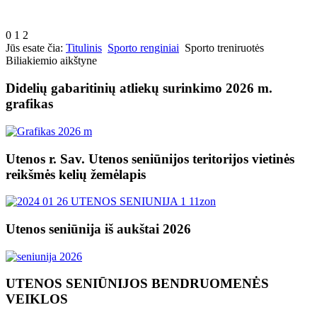
0
1
2
Jūs esate čia:
Titulinis
Sporto renginiai
Sporto treniruotės
Biliakiemio aikštyne
Didelių gabaritinių atliekų surinkimo 2026 m.
grafikas
Utenos r. Sav. Utenos seniūnijos teritorijos vietinės
reikšmės kelių žemėlapis
Utenos seniūnija iš aukštai 2026
UTENOS SENIŪNIJOS BENDRUOMENĖS
VEIKLOS