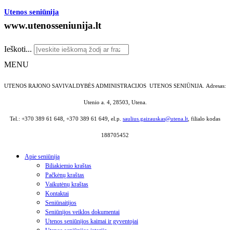
Utenos seniūnija
www.utenosseniunija.lt
Ieškoti...
MENU
UTENOS RAJONO SAVIVALDYBĖS ADMINISTRACIJOS UTENOS SENIŪNIJA.
Adresas:
Utenio a. 4, 28503, Utena.
Tel.: +370 389 61 648, +370 389 61 649, el.p.
saulius.gaizauskas@utena.lt
, filialo kodas
188705452
Apie seniūniją
Biliakiemio kraštas
Pačkėnų kraštas
Vaikutėnų kraštas
Kontaktai
Seniūnaitijos
Seniūnijos veiklos dokumentai
Utenos seniūnijos kaimai ir gyventojai