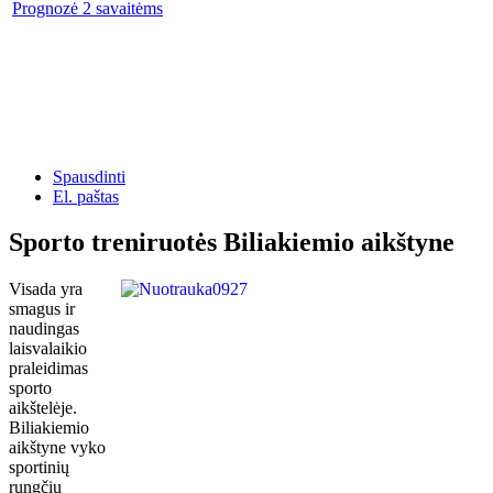
Prognozė 2 savaitėms
Spausdinti
El. paštas
Sporto treniruotės Biliakiemio aikštyne
Visada yra
smagus ir
naudingas
laisvalaikio
praleidimas
sporto
aikštelėje.
Biliakiemio
aikštyne vyko
sportinių
rungčių