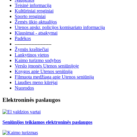
Teisinė informacija
Kultūriniai renginiai
Sporto renginiai
Žemės ūkio aktualijos
Utenos apskr. policijos komisariato informacija
Klausimai - atsakymai
Padėkos
------------------------
Žymūs kraštiečiai
Lankytinos vietos
Kaimo turizmo sodybos
Verslo įmonės Utenos seniūnijoje
Knygos apie Utenos seniūniją
Filmuota medžiaga apie Utenos seniūniją
Liaudies meno kūrėjai
Nuorodos
Elektroninės paslaugos
Seniūnijos teikiamos elektroninės paslaugos