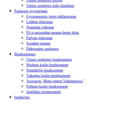
Utenos seniūnijos istorija
Utenos seniūnijos kelių žemėlapis
Paslaugos gyventojams
Gyvenamosios vietos deklaravimas
Leidimų išdavimas
Notariniai veiksmai
ES ir nacionalinė parama žemės ūkiui
Pažymų išdavimas
Socialinė parama
Elektroninės paslaugos
Bendruomenės
Utenos seniūnijos bendruomenė
Medenių krašto bendruomenė
Nemeikščių bendruomenė
Vaikutėnų krašto bendruomenė
Asociacija „Menų sintezė Vaikutėnuose"
Pačkėnų krašto bendruomenė
Joneliškio bendruomenė
Institucijos