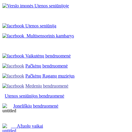
Utenos seniūnija
Multisensorinis kambarys
Vaikutėnų bendruomenė
Pačkėnų bendruomenė
Pačkėnų Raganų muziejus
Medenių bendruomenė
Utenos seniūnijos
bendruomenė
Joneliškių bendruomenė
Ąžuolų vaikai