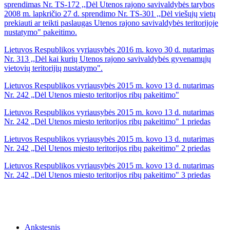
sprendimas Nr. TS-172 ,,Dėl Utenos rajono savivaldybės tarybos
2008 m. lapkričio 27 d. sprendimo Nr. TS-301 ,,Dėl viešųjų vietų
prekiauti ar teikti paslaugas Utenos rajono savivaldybės teritorijoje
nustatymo" pakeitimo.
Lietuvos Respublikos vyriausybės 2016 m. kovo 30 d. nutarimas
Nr. 313 ,,Dėl kai kurių Utenos rajono savivaldybės gyvenamųjų
vietovių teritorijių nustatymo".
Lietuvos Respublikos vyriausybės 2015 m. kovo 13 d. nutarimas
Nr. 242 „Dėl Utenos miesto teritorijos ribų pakeitimo"
Lietuvos Respublikos vyriausybės 2015 m. kovo 13 d. nutarimas
Nr. 242 „Dėl Utenos miesto teritorijos ribų pakeitimo" 1 priedas
Lietuvos Respublikos vyriausybės 2015 m. kovo 13 d. nutarimas
Nr. 242 „Dėl Utenos miesto teritorijos ribų pakeitimo" 2 priedas
Lietuvos Respublikos vyriausybės 2015 m. kovo 13 d. nutarimas
Nr. 242 „Dėl Utenos miesto teritorijos ribų pakeitimo" 3 priedas
Ankstesnis