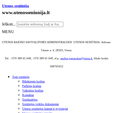
Utenos seniūnija
www.utenosseniunija.lt
Ieškoti...
MENU
UTENOS RAJONO SAVIVALDYBĖS ADMINISTRACIJOS UTENOS SENIŪNIJA.
Adresas:
Utenio a. 4, 28503, Utena.
Tel.: +370 389 61 648, +370 389 61 649, el.p.
saulius.gaizauskas@utena.lt
, filialo kodas
188705452
Apie seniūniją
Biliakiemio kraštas
Pačkėnų kraštas
Vaikutėnų kraštas
Kontaktai
Seniūnaitijos
Seniūnijos veiklos dokumentai
Utenos seniūnijos kaimai ir gyventojai