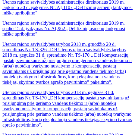
Utenos rajono savivaldybės administracijos direktoriaus 2019 m.
lapkričio 20 d. įsakymas Nr. AĮ-1107 „Dėl fizinių asmenų lankymosi
miške apribojimo".
Utenos rajono savivaldybės administracijos direktoriaus 2019 m.
spalio 15 d. įsakymas Nr. AĮ-962 „Dėl fizinių asmenų lankymosi
miške apribojimo".
Utenos rajono savivaldybės tarybos 2018 m. gruodžio 20 d.
sprendimas Nr. TS-326 „Dėl Utenos rajono savivaldybės tarybos
2018 m. gegužės 31 d. sprendimo Nr. TS-170 „ Dėl kompensacijų
pastatų savininkams už prisijungimą prie geriamo vandens tiekimo ir
(arba) nuotėkų tvarkymo nustatymo ir kompensacijų pastatų
savininkams už prisijungimą prie geriamo vandens tiekimo (arba)
nuotėkų tvarkymo infrastruktūros, kurią eksploatuoja vandens
tiekėjas, skyrimo tvarkos aprašo patvirtinimo" pakeitimo".
Utenos rajono savivaldybės tarybos 2018 m. gegužės 31 d.
sprendimas Nr. TS-170 „Dėl kompensacijų pastatų savininkams už
prisijungimą prie geriamo vandens tiekimo ir (arba) nuotėkų
tvarkymo nustatymo ir kompensacijų pastatų savininkams už
prisijungimą prie geriamo vandens tiekimo (arba) nuotėkų tvarkymo
infrastruktūros, kurią eksploatuoja vandens tiekėjas, skyrimo tvarkos
aprašo patvirtinimo".