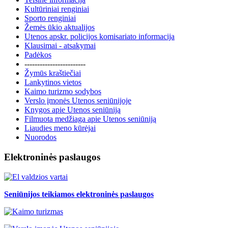
Kultūriniai renginiai
Sporto renginiai
Žemės ūkio aktualijos
Utenos apskr. policijos komisariato informacija
Klausimai - atsakymai
Padėkos
------------------------
Žymūs kraštiečiai
Lankytinos vietos
Kaimo turizmo sodybos
Verslo įmonės Utenos seniūnijoje
Knygos apie Utenos seniūniją
Filmuota medžiaga apie Utenos seniūniją
Liaudies meno kūrėjai
Nuorodos
Elektroninės paslaugos
Seniūnijos teikiamos elektroninės paslaugos