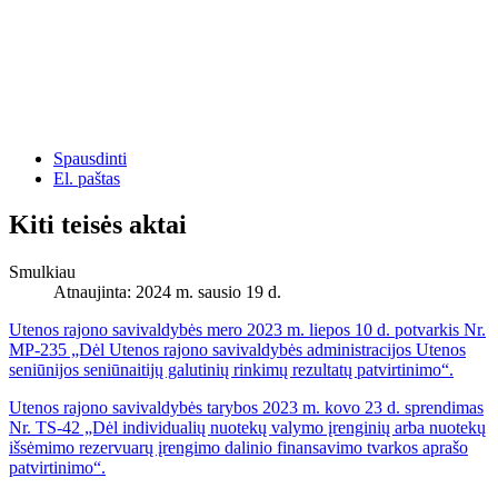
Spausdinti
El. paštas
Kiti teisės aktai
Smulkiau
Atnaujinta: 2024 m. sausio 19 d.
Utenos rajono savivaldybės mero 2023 m. liepos 10 d. potvarkis Nr.
MP-235 „Dėl Utenos rajono savivaldybės administracijos Utenos
seniūnijos seniūnaitijų galutinių rinkimų rezultatų patvirtinimo“.
Utenos rajono savivaldybės tarybos 2023 m. kovo 23 d. sprendimas
Nr. TS-42 „Dėl individualių nuotekų valymo įrenginių arba nuotekų
išsėmimo rezervuarų įrengimo dalinio finansavimo tvarkos aprašo
patvirtinimo“.