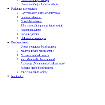
Utenos seniūnijos istorija
Utenos seniūnijos kelių žemėlapis
Paslaugos gyventojams
Gyvenamosios vietos deklaravimas
Leidimų išdavimas
Notariniai veiksmai
ES ir nacionalinė parama žemės ūkiui
Pažymų išdavimas
Socialinė parama
Elektroninės paslaugos
Bendruomenės
Utenos seniūnijos bendruomenė
Medenių krašto bendruomenė
Nemeikščių bendruomenė
Vaikutėnų krašto bendruomenė
Asociacija „Menų sintezė Vaikutėnuose"
Pačkėnų krašto bendruomenė
Joneliškio bendruomenė
Institucijos