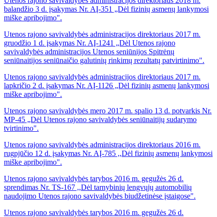
Utenos rajono savivaldybės administracijos direktoriaus 2018 m.
balandžio 3 d. įsakymas Nr. AĮ-351 „Dėl fizinių asmenų lankymosi
miške apribojimo".
Utenos rajono savivaldybės administracijos direktoriaus 2017 m.
gruodžio 1 d. įsakymas Nr. AĮ-1241 „Dėl Utenos rajono
savivaldybės administracijos Utenos seniūnijos Spitrėnų
seniūnaitijos seniūnaičio galutinių rinkimų rezultatų patvirtinimo".
Utenos rajono savivaldybės administracijos direktoriaus 2017 m.
lapkričio 2 d. įsakymas Nr. AĮ-1126 „Dėl fizinių asmenų lankymosi
miške apribojimo".
Utenos rajono savivaldybės mero 2017 m. spalio 13 d. potvarkis Nr.
MP-45 „Dėl Utenos rajono savivaldybės seniūnaitijų sudarymo
tvirtinimo".
Utenos rajono savivaldybės administracijos direktoriaus 2016 m.
rugpjūčio 12 d. įsakymas Nr. AĮ-785 ,,Dėl fizinių asmenų lankymosi
miške apribojimo".
Utenos rajono savivaldybės tarybos 2016 m. gegužės 26 d.
sprendimas Nr. TS-167 ,,Dėl tarnybinių lengvųjų automobilių
naudojimo Utenos rajono savivaldybės biudžetinėse įstaigose".
Utenos rajono savivaldybės tarybos 2016 m. gegužės 26 d.