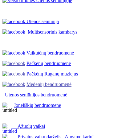
Utenos seniūnija
Multisensorinis kambarys
Vaikutėnų bendruomenė
Pačkėnų bendruomenė
Pačkėnų Raganų muziejus
Medenių bendruomenė
Utenos seniūnijos
bendruomenė
Joneliškių bendruomenė
Ąžuolų vaikai
Privatus vaikų darželis „Augame kartu“